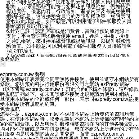
有合作關係之業務夥伴使用您的去識別化個人資料與您您
聯絡，並傳送那些可能符合您興趣的訊息給您，例如特定
標題廣告、優惠內容、行政通知、產品內容及有關您使用
網站的訊息。透過接受會員合約及隱私權政策，您明示同
意收取此項訊息。如不願意,可以利用電子郵件和服務人員
聯絡請客服取消功能。
6.針對已註冊認證店家或是消費者，當執行預約或是線上
支付，平台營運需求將會使用 email，姓名，手機，授權
之通訊帳號，來推播系統資訊或提醒訊息，以提升服務體
驗價值。如不願意,可以利用電子郵件和服務人員聯絡請客
服取消功能。
7.店家端服務人員資料 (舉例拍照或是地理資訊) 同意僅提
服務條款
供所屬店家管理人員可以使用消費者的作品集資料和員工
×
打卡個人圖像行為。本公司及ezPretty平台不會做任何使
用。
ezpretty.com.tw 聲明
三、本公司對您個人資料的揭露
使用本網站即表示完全同意無條件接受，使用並遵守本網站所有
1.基於現有服務平台的監管環境，預約科技保證不會揭露
條款。您與預約科技行銷股份有限公司之網站 ezPretty 網站
任何店家的營運資訊，且預約科技和店家均不能洩露消費
（以下皆稱 ezpretty.com.tw ）訂此合約(下稱本條款)，這些條款
者的個人資料。然而，在某些情況下，本公司可能會因受
將規範詳列於下。如未閱讀或不接受此規範請勿使用本網站，一
政府要求或法律規定，而被迫向政府或第三方提供資料。
旦使用本網站的全部或任何一部份，表示同ezpretty.com.tw意接
第三方也可能非法地攔截或存取傳輸的私人通訊，或會員
受本網站所有規範的約束。
可能濫用或誤用從本公司網站獲得的您的資料。因此，儘
免責規範
管本公司使用企業標準的保護措施來保護您的隱私，本公
您要注意，ezpretty.com.tw 不保證本網站上所發佈的資訊均無
司並未承諾您的個人識別資料或私人通訊將永遠保密。
誤，在使用本網站時，您要意識到本網站上所發佈的有關預約店
2.根據本公司的政策，本公司不會將涉及您的個人識別資
家的詳細資訊，以及與預訂服務相關資訊在內的其他各種資訊，
料出租或出售給第三方。
均可能不準確或是存在拼寫錯誤。您在本網站上所進行的所有預
3. 本公司、所屬集團、關係企業或與其合作行銷之第三方
訂服務均是與相關的店家之間交易，而非 ezpretty.com.tw。
業務合作公司會在您同意之情形下，始得利用您的個人資
ezpretty.com.tw僅是便於您能夠通過我們，預訂相對應的服務。