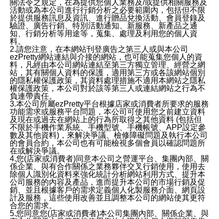
關法令之規定，在為提供您個人業務及/或提供相關服務及
活動或為本公司進行行銷分析之必要範圍內，包括但不限
於提供服務訊息及資訊、進行贈品兌換活動、會員登錄及
驗證、廣告行銷、特別活動通知、新服務、新產品之通
知、行銷分析等用途等，蒐集、處理及利用您的個人資
料。
2.請您注意，在本網站刊登廣告之第三人或與本公司
ezPretty網站連結與介接的網站，也可能蒐集您個人的資
料，凡經由本公司網站連結至第三方獨立管理、經營之網
站，其有關個人資料的保護，適用第三方或各該網站個別
的隱私權保護政策，其資料處理措施不適用本網站之隱私
權保護政策，本公司對於該等第三人或連結網站之行為不
負連帶責任。
3.本公司所屬ezPretty平台根據店家或消費者所要求的服務
功能需求或服務平台問題，本公司可使用您之前建立資料
及現在或過去在網站上的行為所取得之其他資料 (包括但
不限於手機作業系統、手機型號、手機帳號、APP設定參
數及其他資料)，來解決爭議、檢修障礙問題及執行本公司
的會員合約，本公司也有可能檢視多個會員以確認問題所
在或解決爭議。
4.您(店家或消費者)同意本公司之營運平台、集團內部、關
係企業、與有合作關係之業務夥伴交叉行銷使用，使用去
除個人識別化資料來強化統計分析網站利用方式、提升本
公司服務的內容及產品，進而提升本公司的市場行銷及促
銷、並且根據客戶的需求定義個人化製服務介面、網頁設
計及服務，這些使用改善並且調整本公司的網站使其更符
合您的需求。
5.您同意您(店家或消費者)本公司集團內部、關係企業、與