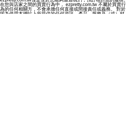
料於行銷活動資訊、商品訊息或新服務等相關行銷，且於
在您與店家之間的買賣行為中， ezpretty.com.tw 不屬於買賣行
首次行銷時，將提供您表示拒絕行銷之方式，本公司不會
為的任何相關方，不會承擔任何直接或間接責任或義務。 對於
向您索取相關費用。如您拒絕接受行銷服務或嗣後欲拒絕
因為使用本網站上所提供的任何資訊、產品、服務及（或）材
時，均可隨時通知本公司，本公司、所屬集團、關係企業
料，而產生或導致的任何損失或損害，ezpretty.com.tw 及其管
或與其合作行銷之第三方業務合作公司或第三方業務合作
理人員、員工或代表人均對此不承擔任何責任。 儘管
公司將立即停止利用您的個人資料行銷。
ezpretty.com.tw 已經盡了適當努力確保本網站上所列的服務符
四、個人資料利用之期間、地區、對象及方式如下
合合理的標準，仍不得將本網站內所列出的任何服務視為
1.期間：您同意於本公司存續期間或依法令之資料保存期
ezpretty.com.tw 推薦的服務，或是認為其代表該服務將會適用
間內，以及您的個人資料蒐集之目的消失或期限屆滿時，
於該用戶。如果該服務不適用於您，ezpretty.com.tw 將對此不
本公司得繼續保存、處理或利用您的個人資料。
承擔任何責任。
2.地區：就中華民國領域內。
網站使用者的守法義務及承諾
3.對象：本公司所屬公司(本公司)及其分公司、本公司之關
本條款構成您與 ezPretty 間之有效契約。 本條款中如有一部無
係企業、其他與本公司有業務往來或合作之機構。
效時，不影響其他條款之效力。 本條款如有未盡之處，雙方均
4.方式：以電話、簡訊、電子郵件、紙本或其他合於當時
應依誠實信用、平等互惠原則，共商解決之道。
科技之適當方式作個人資料之利用，(包括任何依法得利用
年齡和責任
之方式，但不限於使用於本網站或與外部合作之行銷)並於
你向 ezpretty.com.tw您確認您已經達到使用本網站的合法年
法令容許之範圍內，為行銷建檔、揭露、轉介或交互運用
齡。可以針對您在使用本網站時產生的任何責任，形成有約束力
予本公司及其合作對象。
的法律責任。您理解使用本網站時及他人使用您的登錄資訊使用
五、個人資料之類別
本網站時所產生的交易責任。
本聲明所指之個人資料類別如下:
網站連結
1.您提供之資料，包括您的姓名、性別、連絡方式(包括但
本網站可能包含有通往ezpretty.com.tw以外的其他方所運營網站
不限於電話、E-MAIL及地址等)、服務單位、職稱、為完
的超連結。此類超連結僅提供用於參考。此類網站不是由
成收款或付款所需之資料、IＰ位址、及其他得以直接或間
ezpretty.com.tw 控制，我們對其內容不承擔任何責任。在本網
接識別使用者身分之個人資料，及執行職務或業務之必要
站上加入通往此類網站的超連結，並非暗示我們贊同此類網站上
範圍內所需蒐集、處理及利用的個人資料。
的材料或是與其經營人之間存在任何聯繫。
2.為提升服務品質，本公司會依照所提供服務之性質，記
智慧財產權聲明
錄使用者的IP位址、以及在本公司內的瀏覽活動(例如，使
本網站上的所有資訊、內容、圖片、文字、聲音、圖像22、按
用者所使用的軟硬體、所點選的網頁)等資料，但是這些資
鈕、商標、服務標章及商品名稱均受中華民國國家法律及國際條