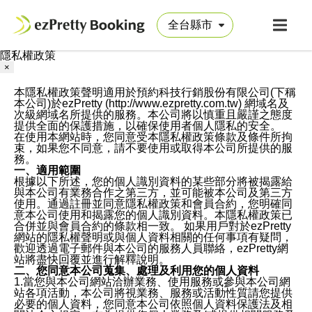
隱私權政策
×
本隱私權政策聲明適用於預約科技行銷股份有限公司(下稱
本公司)於ezPretty (http://www.ezpretty.com.tw) 網域名及
次級網域名所提供的服務。本公司將以慎重且嚴謹之態度
提供全面的保護措施，以確保使用者個人隱私的安全。
在使用本網站時，您同意受本隱私權政策條款及條件所拘
束，如果您不同意，請不要使用或取得本公司所提供的服
務。
一、適用範圍
根據以下所述，您的個人識別資料的某些部分將被揭露給
與本公司有業務合作之第三方，並可能被本公司及第三方
使用。通過註冊並同意隱私權政策和會員合約，您明確同
意本公司使用和揭露您的個人識別資料。本隱私權政策已
合併並與會員合約的條款相一致。 如果用戶對於ezPretty
網站的隱私權聲明或與個人資料相關的任何事項有疑問，
歡迎透過電子郵件與本公司的服務人員聯絡，ezPretty網
站將盡快回覆並進行解釋說明。
二、您同意本公司蒐集、處理及利用您的個人資料
1.當您與本公司網站洽辦業務、使用服務或參與本公司網
站各項活動，本公司將視業務、服務或活動性質請您提供
必要的個人資料，您同意本公司依照個人資料保護法及相