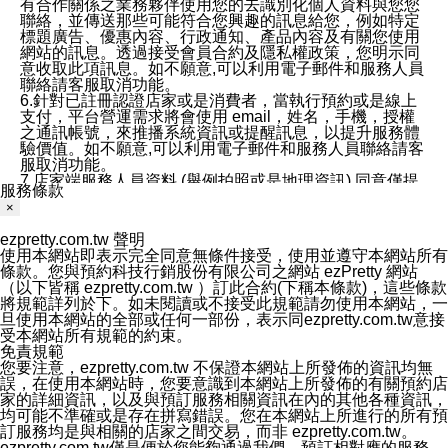
有合作關係之業務夥伴使用您的去識別化個人資料與您您
聯絡，並傳送那些可能符合您興趣的訊息給您，例如特定
標題廣告、優惠內容、行政通知、產品內容及有關您使用
網站的訊息。透過接受會員合約及隱私權政策，您明示同
意收取此項訊息。如不願意,可以利用電子郵件和服務人員
聯絡請客服取消功能。
6.針對已註冊認證店家或是消費者，當執行預約或是線上
支付，平台營運需求將會使用 email，姓名，手機，授權
之通訊帳號，來推播系統資訊或提醒訊息，以提升服務體
驗價值。如不願意,可以利用電子郵件和服務人員聯絡請客
服取消功能。
7.店家端服務人員資料 (舉例拍照或是地理資訊) 同意僅提
服務條款
供所屬店家管理人員可以使用消費者的作品集資料和員工
×
打卡個人圖像行為。本公司及ezPretty平台不會做任何使
用。
ezpretty.com.tw 聲明
三、本公司對您個人資料的揭露
使用本網站即表示完全同意無條件接受，使用並遵守本網站所有
1.基於現有服務平台的監管環境，預約科技保證不會揭露
條款。您與預約科技行銷股份有限公司之網站 ezPretty 網站
任何店家的營運資訊，且預約科技和店家均不能洩露消費
（以下皆稱 ezpretty.com.tw ）訂此合約(下稱本條款)，這些條款
者的個人資料。然而，在某些情況下，本公司可能會因受
將規範詳列於下。如未閱讀或不接受此規範請勿使用本網站，一
政府要求或法律規定，而被迫向政府或第三方提供資料。
旦使用本網站的全部或任何一部份，表示同ezpretty.com.tw意接
第三方也可能非法地攔截或存取傳輸的私人通訊，或會員
受本網站所有規範的約束。
可能濫用或誤用從本公司網站獲得的您的資料。因此，儘
免責規範
管本公司使用企業標準的保護措施來保護您的隱私，本公
您要注意，ezpretty.com.tw 不保證本網站上所發佈的資訊均無
司並未承諾您的個人識別資料或私人通訊將永遠保密。
誤，在使用本網站時，您要意識到本網站上所發佈的有關預約店
2.根據本公司的政策，本公司不會將涉及您的個人識別資
家的詳細資訊，以及與預訂服務相關資訊在內的其他各種資訊，
料出租或出售給第三方。
均可能不準確或是存在拼寫錯誤。您在本網站上所進行的所有預
3. 本公司、所屬集團、關係企業或與其合作行銷之第三方
訂服務均是與相關的店家之間交易，而非 ezpretty.com.tw。
業務合作公司會在您同意之情形下，始得利用您的個人資
ezpretty.com.tw僅是便於您能夠通過我們，預訂相對應的服務。