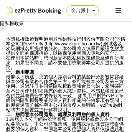
隱私權政策
×
本隱私權政策聲明適用於預約科技行銷股份有限公司(下稱
本公司)於ezPretty (http://www.ezpretty.com.tw) 網域名及
次級網域名所提供的服務。本公司將以慎重且嚴謹之態度
提供全面的保護措施，以確保使用者個人隱私的安全。
在使用本網站時，您同意受本隱私權政策條款及條件所拘
束，如果您不同意，請不要使用或取得本公司所提供的服
務。
一、適用範圍
根據以下所述，您的個人識別資料的某些部分將被揭露給
與本公司有業務合作之第三方，並可能被本公司及第三方
使用。通過註冊並同意隱私權政策和會員合約，您明確同
意本公司使用和揭露您的個人識別資料。本隱私權政策已
合併並與會員合約的條款相一致。 如果用戶對於ezPretty
網站的隱私權聲明或與個人資料相關的任何事項有疑問，
歡迎透過電子郵件與本公司的服務人員聯絡，ezPretty網
站將盡快回覆並進行解釋說明。
二、您同意本公司蒐集、處理及利用您的個人資料
1.當您與本公司網站洽辦業務、使用服務或參與本公司網
站各項活動，本公司將視業務、服務或活動性質請您提供
必要的個人資料，您同意本公司依照個人資料保護法及相