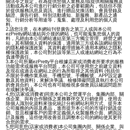
關法令之規定，在為提供您個人業務及/或提供相關服務及
活動或為本公司進行行銷分析之必要範圍內，包括但不限
於提供服務訊息及資訊、進行贈品兌換活動、會員登錄及
驗證、廣告行銷、特別活動通知、新服務、新產品之通
知、行銷分析等用途等，蒐集、處理及利用您的個人資
料。
2.請您注意，在本網站刊登廣告之第三人或與本公司
ezPretty網站連結與介接的網站，也可能蒐集您個人的資
料，凡經由本公司網站連結至第三方獨立管理、經營之網
站，其有關個人資料的保護，適用第三方或各該網站個別
的隱私權保護政策，其資料處理措施不適用本網站之隱私
權保護政策，本公司對於該等第三人或連結網站之行為不
負連帶責任。
3.本公司所屬ezPretty平台根據店家或消費者所要求的服務
功能需求或服務平台問題，本公司可使用您之前建立資料
及現在或過去在網站上的行為所取得之其他資料 (包括但
不限於手機作業系統、手機型號、手機帳號、APP設定參
數及其他資料)，來解決爭議、檢修障礙問題及執行本公司
的會員合約，本公司也有可能檢視多個會員以確認問題所
在或解決爭議。
4.您(店家或消費者)同意本公司之營運平台、集團內部、關
係企業、與有合作關係之業務夥伴交叉行銷使用，使用去
除個人識別化資料來強化統計分析網站利用方式、提升本
公司服務的內容及產品，進而提升本公司的市場行銷及促
銷、並且根據客戶的需求定義個人化製服務介面、網頁設
計及服務，這些使用改善並且調整本公司的網站使其更符
合您的需求。
5.您同意您(店家或消費者)本公司集團內部、關係企業、與