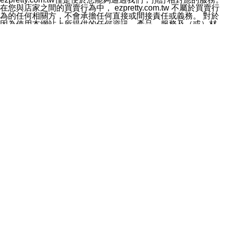
料於行銷活動資訊、商品訊息或新服務等相關行銷，且於
在您與店家之間的買賣行為中， ezpretty.com.tw 不屬於買賣行
首次行銷時，將提供您表示拒絕行銷之方式，本公司不會
為的任何相關方，不會承擔任何直接或間接責任或義務。 對於
向您索取相關費用。如您拒絕接受行銷服務或嗣後欲拒絕
因為使用本網站上所提供的任何資訊、產品、服務及（或）材
時，均可隨時通知本公司，本公司、所屬集團、關係企業
料，而產生或導致的任何損失或損害，ezpretty.com.tw 及其管
或與其合作行銷之第三方業務合作公司或第三方業務合作
理人員、員工或代表人均對此不承擔任何責任。 儘管
公司將立即停止利用您的個人資料行銷。
ezpretty.com.tw 已經盡了適當努力確保本網站上所列的服務符
四、個人資料利用之期間、地區、對象及方式如下
合合理的標準，仍不得將本網站內所列出的任何服務視為
1.期間：您同意於本公司存續期間或依法令之資料保存期
ezpretty.com.tw 推薦的服務，或是認為其代表該服務將會適用
間內，以及您的個人資料蒐集之目的消失或期限屆滿時，
於該用戶。如果該服務不適用於您，ezpretty.com.tw 將對此不
本公司得繼續保存、處理或利用您的個人資料。
承擔任何責任。
2.地區：就中華民國領域內。
網站使用者的守法義務及承諾
3.對象：本公司所屬公司(本公司)及其分公司、本公司之關
本條款構成您與 ezPretty 間之有效契約。 本條款中如有一部無
係企業、其他與本公司有業務往來或合作之機構。
效時，不影響其他條款之效力。 本條款如有未盡之處，雙方均
4.方式：以電話、簡訊、電子郵件、紙本或其他合於當時
應依誠實信用、平等互惠原則，共商解決之道。
科技之適當方式作個人資料之利用，(包括任何依法得利用
年齡和責任
之方式，但不限於使用於本網站或與外部合作之行銷)並於
你向 ezpretty.com.tw您確認您已經達到使用本網站的合法年
法令容許之範圍內，為行銷建檔、揭露、轉介或交互運用
齡。可以針對您在使用本網站時產生的任何責任，形成有約束力
予本公司及其合作對象。
的法律責任。您理解使用本網站時及他人使用您的登錄資訊使用
五、個人資料之類別
本網站時所產生的交易責任。
本聲明所指之個人資料類別如下:
網站連結
1.您提供之資料，包括您的姓名、性別、連絡方式(包括但
本網站可能包含有通往ezpretty.com.tw以外的其他方所運營網站
不限於電話、E-MAIL及地址等)、服務單位、職稱、為完
的超連結。此類超連結僅提供用於參考。此類網站不是由
成收款或付款所需之資料、IＰ位址、及其他得以直接或間
ezpretty.com.tw 控制，我們對其內容不承擔任何責任。在本網
接識別使用者身分之個人資料，及執行職務或業務之必要
站上加入通往此類網站的超連結，並非暗示我們贊同此類網站上
範圍內所需蒐集、處理及利用的個人資料。
的材料或是與其經營人之間存在任何聯繫。
2.為提升服務品質，本公司會依照所提供服務之性質，記
智慧財產權聲明
錄使用者的IP位址、以及在本公司內的瀏覽活動(例如，使
本網站上的所有資訊、內容、圖片、文字、聲音、圖像22、按
用者所使用的軟硬體、所點選的網頁)等資料，但是這些資
鈕、商標、服務標章及商品名稱均受中華民國國家法律及國際條