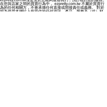
料於行銷活動資訊、商品訊息或新服務等相關行銷，且於
在您與店家之間的買賣行為中， ezpretty.com.tw 不屬於買賣行
首次行銷時，將提供您表示拒絕行銷之方式，本公司不會
為的任何相關方，不會承擔任何直接或間接責任或義務。 對於
向您索取相關費用。如您拒絕接受行銷服務或嗣後欲拒絕
因為使用本網站上所提供的任何資訊、產品、服務及（或）材
時，均可隨時通知本公司，本公司、所屬集團、關係企業
料，而產生或導致的任何損失或損害，ezpretty.com.tw 及其管
或與其合作行銷之第三方業務合作公司或第三方業務合作
理人員、員工或代表人均對此不承擔任何責任。 儘管
公司將立即停止利用您的個人資料行銷。
ezpretty.com.tw 已經盡了適當努力確保本網站上所列的服務符
四、個人資料利用之期間、地區、對象及方式如下
合合理的標準，仍不得將本網站內所列出的任何服務視為
1.期間：您同意於本公司存續期間或依法令之資料保存期
ezpretty.com.tw 推薦的服務，或是認為其代表該服務將會適用
間內，以及您的個人資料蒐集之目的消失或期限屆滿時，
於該用戶。如果該服務不適用於您，ezpretty.com.tw 將對此不
本公司得繼續保存、處理或利用您的個人資料。
承擔任何責任。
2.地區：就中華民國領域內。
網站使用者的守法義務及承諾
3.對象：本公司所屬公司(本公司)及其分公司、本公司之關
本條款構成您與 ezPretty 間之有效契約。 本條款中如有一部無
係企業、其他與本公司有業務往來或合作之機構。
效時，不影響其他條款之效力。 本條款如有未盡之處，雙方均
4.方式：以電話、簡訊、電子郵件、紙本或其他合於當時
應依誠實信用、平等互惠原則，共商解決之道。
科技之適當方式作個人資料之利用，(包括任何依法得利用
年齡和責任
之方式，但不限於使用於本網站或與外部合作之行銷)並於
你向 ezpretty.com.tw您確認您已經達到使用本網站的合法年
法令容許之範圍內，為行銷建檔、揭露、轉介或交互運用
齡。可以針對您在使用本網站時產生的任何責任，形成有約束力
予本公司及其合作對象。
的法律責任。您理解使用本網站時及他人使用您的登錄資訊使用
五、個人資料之類別
本網站時所產生的交易責任。
本聲明所指之個人資料類別如下:
網站連結
1.您提供之資料，包括您的姓名、性別、連絡方式(包括但
本網站可能包含有通往ezpretty.com.tw以外的其他方所運營網站
不限於電話、E-MAIL及地址等)、服務單位、職稱、為完
的超連結。此類超連結僅提供用於參考。此類網站不是由
成收款或付款所需之資料、IＰ位址、及其他得以直接或間
ezpretty.com.tw 控制，我們對其內容不承擔任何責任。在本網
接識別使用者身分之個人資料，及執行職務或業務之必要
站上加入通往此類網站的超連結，並非暗示我們贊同此類網站上
範圍內所需蒐集、處理及利用的個人資料。
的材料或是與其經營人之間存在任何聯繫。
2.為提升服務品質，本公司會依照所提供服務之性質，記
智慧財產權聲明
錄使用者的IP位址、以及在本公司內的瀏覽活動(例如，使
本網站上的所有資訊、內容、圖片、文字、聲音、圖像22、按
用者所使用的軟硬體、所點選的網頁)等資料，但是這些資
鈕、商標、服務標章及商品名稱均受中華民國國家法律及國際條