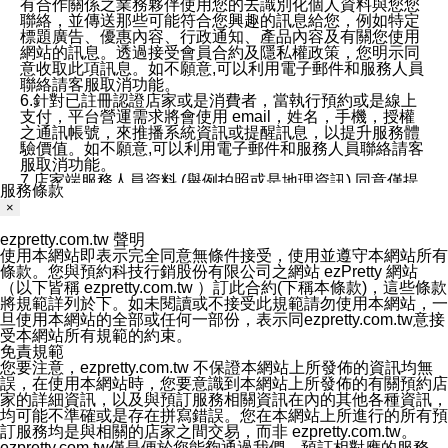
有合作關係之業務夥伴使用您的去識別化個人資料與您您
聯絡，並傳送那些可能符合您興趣的訊息給您，例如特定
標題廣告、優惠內容、行政通知、產品內容及有關您使用
網站的訊息。透過接受會員合約及隱私權政策，您明示同
意收取此項訊息。如不願意,可以利用電子郵件和服務人員
聯絡請客服取消功能。
6.針對已註冊認證店家或是消費者，當執行預約或是線上
支付，平台營運需求將會使用 email，姓名，手機，授權
之通訊帳號，來推播系統資訊或提醒訊息，以提升服務體
驗價值。如不願意,可以利用電子郵件和服務人員聯絡請客
服取消功能。
7.店家端服務人員資料 (舉例拍照或是地理資訊) 同意僅提
服務條款
供所屬店家管理人員可以使用消費者的作品集資料和員工
×
打卡個人圖像行為。本公司及ezPretty平台不會做任何使
用。
ezpretty.com.tw 聲明
三、本公司對您個人資料的揭露
使用本網站即表示完全同意無條件接受，使用並遵守本網站所有
1.基於現有服務平台的監管環境，預約科技保證不會揭露
條款。您與預約科技行銷股份有限公司之網站 ezPretty 網站
任何店家的營運資訊，且預約科技和店家均不能洩露消費
（以下皆稱 ezpretty.com.tw ）訂此合約(下稱本條款)，這些條款
者的個人資料。然而，在某些情況下，本公司可能會因受
將規範詳列於下。如未閱讀或不接受此規範請勿使用本網站，一
政府要求或法律規定，而被迫向政府或第三方提供資料。
旦使用本網站的全部或任何一部份，表示同ezpretty.com.tw意接
第三方也可能非法地攔截或存取傳輸的私人通訊，或會員
受本網站所有規範的約束。
可能濫用或誤用從本公司網站獲得的您的資料。因此，儘
免責規範
管本公司使用企業標準的保護措施來保護您的隱私，本公
您要注意，ezpretty.com.tw 不保證本網站上所發佈的資訊均無
司並未承諾您的個人識別資料或私人通訊將永遠保密。
誤，在使用本網站時，您要意識到本網站上所發佈的有關預約店
2.根據本公司的政策，本公司不會將涉及您的個人識別資
家的詳細資訊，以及與預訂服務相關資訊在內的其他各種資訊，
料出租或出售給第三方。
均可能不準確或是存在拼寫錯誤。您在本網站上所進行的所有預
3. 本公司、所屬集團、關係企業或與其合作行銷之第三方
訂服務均是與相關的店家之間交易，而非 ezpretty.com.tw。
業務合作公司會在您同意之情形下，始得利用您的個人資
ezpretty.com.tw僅是便於您能夠通過我們，預訂相對應的服務。