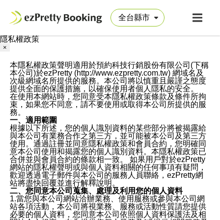
隱私權政策
×
本隱私權政策聲明適用於預約科技行銷股份有限公司(下稱
本公司)於ezPretty (http://www.ezpretty.com.tw) 網域名及
次級網域名所提供的服務。本公司將以慎重且嚴謹之態度
提供全面的保護措施，以確保使用者個人隱私的安全。
在使用本網站時，您同意受本隱私權政策條款及條件所拘
束，如果您不同意，請不要使用或取得本公司所提供的服
務。
一、適用範圍
根據以下所述，您的個人識別資料的某些部分將被揭露給
與本公司有業務合作之第三方，並可能被本公司及第三方
使用。通過註冊並同意隱私權政策和會員合約，您明確同
意本公司使用和揭露您的個人識別資料。本隱私權政策已
合併並與會員合約的條款相一致。 如果用戶對於ezPretty
網站的隱私權聲明或與個人資料相關的任何事項有疑問，
歡迎透過電子郵件與本公司的服務人員聯絡，ezPretty網
站將盡快回覆並進行解釋說明。
二、您同意本公司蒐集、處理及利用您的個人資料
1.當您與本公司網站洽辦業務、使用服務或參與本公司網
站各項活動，本公司將視業務、服務或活動性質請您提供
必要的個人資料，您同意本公司依照個人資料保護法及相