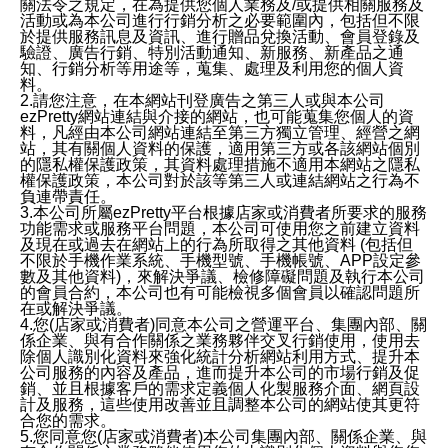
關法令之規定，在為提供您個人業務及/或提供相關服務及
活動或為本公司進行行銷分析之必要範圍內，包括但不限
於提供服務訊息及資訊、進行贈品兌換活動、會員登錄及
驗證、廣告行銷、特別活動通知、新服務、新產品之通
知、行銷分析等用途等，蒐集、處理及利用您的個人資
料。
2.請您注意，在本網站刊登廣告之第三人或與本公司
ezPretty網站連結與介接的網站，也可能蒐集您個人的資
料，凡經由本公司網站連結至第三方獨立管理、經營之網
站，其有關個人資料的保護，適用第三方或各該網站個別
的隱私權保護政策，其資料處理措施不適用本網站之隱私
權保護政策，本公司對於該等第三人或連結網站之行為不
負連帶責任。
3.本公司所屬ezPretty平台根據店家或消費者所要求的服務
功能需求或服務平台問題，本公司可使用您之前建立資料
及現在或過去在網站上的行為所取得之其他資料 (包括但
不限於手機作業系統、手機型號、手機帳號、APP設定參
數及其他資料)，來解決爭議、檢修障礙問題及執行本公司
的會員合約，本公司也有可能檢視多個會員以確認問題所
在或解決爭議。
4.您(店家或消費者)同意本公司之營運平台、集團內部、關
係企業、與有合作關係之業務夥伴交叉行銷使用，使用去
除個人識別化資料來強化統計分析網站利用方式、提升本
公司服務的內容及產品，進而提升本公司的市場行銷及促
銷、並且根據客戶的需求定義個人化製服務介面、網頁設
計及服務，這些使用改善並且調整本公司的網站使其更符
合您的需求。
5.您同意您(店家或消費者)本公司集團內部、關係企業、與