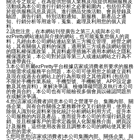
關法令之規定，在為提供您個人業務及/或提供相關服務及
活動或為本公司進行行銷分析之必要範圍內，包括但不限
於提供服務訊息及資訊、進行贈品兌換活動、會員登錄及
驗證、廣告行銷、特別活動通知、新服務、新產品之通
知、行銷分析等用途等，蒐集、處理及利用您的個人資
料。
2.請您注意，在本網站刊登廣告之第三人或與本公司
ezPretty網站連結與介接的網站，也可能蒐集您個人的資
料，凡經由本公司網站連結至第三方獨立管理、經營之網
站，其有關個人資料的保護，適用第三方或各該網站個別
的隱私權保護政策，其資料處理措施不適用本網站之隱私
權保護政策，本公司對於該等第三人或連結網站之行為不
負連帶責任。
3.本公司所屬ezPretty平台根據店家或消費者所要求的服務
功能需求或服務平台問題，本公司可使用您之前建立資料
及現在或過去在網站上的行為所取得之其他資料 (包括但
不限於手機作業系統、手機型號、手機帳號、APP設定參
數及其他資料)，來解決爭議、檢修障礙問題及執行本公司
的會員合約，本公司也有可能檢視多個會員以確認問題所
在或解決爭議。
4.您(店家或消費者)同意本公司之營運平台、集團內部、關
係企業、與有合作關係之業務夥伴交叉行銷使用，使用去
除個人識別化資料來強化統計分析網站利用方式、提升本
公司服務的內容及產品，進而提升本公司的市場行銷及促
銷、並且根據客戶的需求定義個人化製服務介面、網頁設
計及服務，這些使用改善並且調整本公司的網站使其更符
合您的需求。
5.您同意您(店家或消費者)本公司集團內部、關係企業、與