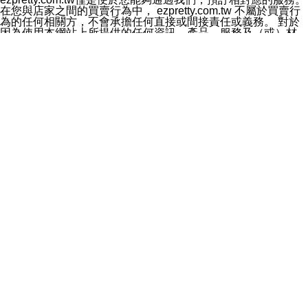
料於行銷活動資訊、商品訊息或新服務等相關行銷，且於
在您與店家之間的買賣行為中， ezpretty.com.tw 不屬於買賣行
首次行銷時，將提供您表示拒絕行銷之方式，本公司不會
為的任何相關方，不會承擔任何直接或間接責任或義務。 對於
向您索取相關費用。如您拒絕接受行銷服務或嗣後欲拒絕
因為使用本網站上所提供的任何資訊、產品、服務及（或）材
時，均可隨時通知本公司，本公司、所屬集團、關係企業
料，而產生或導致的任何損失或損害，ezpretty.com.tw 及其管
或與其合作行銷之第三方業務合作公司或第三方業務合作
理人員、員工或代表人均對此不承擔任何責任。 儘管
公司將立即停止利用您的個人資料行銷。
ezpretty.com.tw 已經盡了適當努力確保本網站上所列的服務符
四、個人資料利用之期間、地區、對象及方式如下
合合理的標準，仍不得將本網站內所列出的任何服務視為
1.期間：您同意於本公司存續期間或依法令之資料保存期
ezpretty.com.tw 推薦的服務，或是認為其代表該服務將會適用
間內，以及您的個人資料蒐集之目的消失或期限屆滿時，
於該用戶。如果該服務不適用於您，ezpretty.com.tw 將對此不
本公司得繼續保存、處理或利用您的個人資料。
承擔任何責任。
2.地區：就中華民國領域內。
網站使用者的守法義務及承諾
3.對象：本公司所屬公司(本公司)及其分公司、本公司之關
本條款構成您與 ezPretty 間之有效契約。 本條款中如有一部無
係企業、其他與本公司有業務往來或合作之機構。
效時，不影響其他條款之效力。 本條款如有未盡之處，雙方均
4.方式：以電話、簡訊、電子郵件、紙本或其他合於當時
應依誠實信用、平等互惠原則，共商解決之道。
科技之適當方式作個人資料之利用，(包括任何依法得利用
年齡和責任
之方式，但不限於使用於本網站或與外部合作之行銷)並於
你向 ezpretty.com.tw您確認您已經達到使用本網站的合法年
法令容許之範圍內，為行銷建檔、揭露、轉介或交互運用
齡。可以針對您在使用本網站時產生的任何責任，形成有約束力
予本公司及其合作對象。
的法律責任。您理解使用本網站時及他人使用您的登錄資訊使用
五、個人資料之類別
本網站時所產生的交易責任。
本聲明所指之個人資料類別如下:
網站連結
1.您提供之資料，包括您的姓名、性別、連絡方式(包括但
本網站可能包含有通往ezpretty.com.tw以外的其他方所運營網站
不限於電話、E-MAIL及地址等)、服務單位、職稱、為完
的超連結。此類超連結僅提供用於參考。此類網站不是由
成收款或付款所需之資料、IＰ位址、及其他得以直接或間
ezpretty.com.tw 控制，我們對其內容不承擔任何責任。在本網
接識別使用者身分之個人資料，及執行職務或業務之必要
站上加入通往此類網站的超連結，並非暗示我們贊同此類網站上
範圍內所需蒐集、處理及利用的個人資料。
的材料或是與其經營人之間存在任何聯繫。
2.為提升服務品質，本公司會依照所提供服務之性質，記
智慧財產權聲明
錄使用者的IP位址、以及在本公司內的瀏覽活動(例如，使
本網站上的所有資訊、內容、圖片、文字、聲音、圖像22、按
用者所使用的軟硬體、所點選的網頁)等資料，但是這些資
鈕、商標、服務標章及商品名稱均受中華民國國家法律及國際條