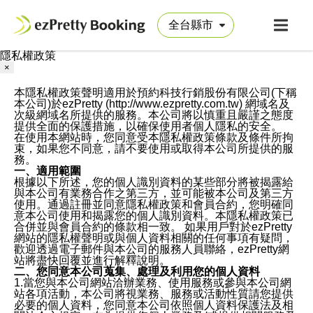
隱私權政策
×
本隱私權政策聲明適用於預約科技行銷股份有限公司(下稱
本公司)於ezPretty (http://www.ezpretty.com.tw) 網域名及
次級網域名所提供的服務。本公司將以慎重且嚴謹之態度
提供全面的保護措施，以確保使用者個人隱私的安全。
在使用本網站時，您同意受本隱私權政策條款及條件所拘
束，如果您不同意，請不要使用或取得本公司所提供的服
務。
一、適用範圍
根據以下所述，您的個人識別資料的某些部分將被揭露給
與本公司有業務合作之第三方，並可能被本公司及第三方
使用。通過註冊並同意隱私權政策和會員合約，您明確同
意本公司使用和揭露您的個人識別資料。本隱私權政策已
合併並與會員合約的條款相一致。 如果用戶對於ezPretty
網站的隱私權聲明或與個人資料相關的任何事項有疑問，
歡迎透過電子郵件與本公司的服務人員聯絡，ezPretty網
站將盡快回覆並進行解釋說明。
二、您同意本公司蒐集、處理及利用您的個人資料
1.當您與本公司網站洽辦業務、使用服務或參與本公司網
站各項活動，本公司將視業務、服務或活動性質請您提供
必要的個人資料，您同意本公司依照個人資料保護法及相