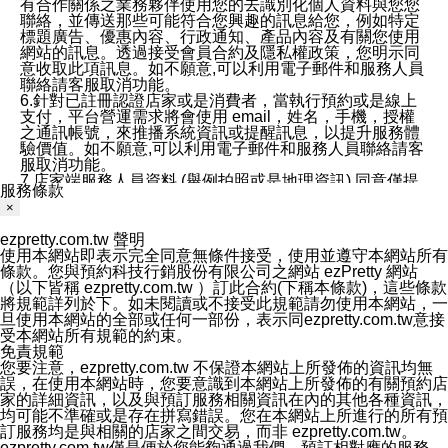
有合作關係之業務夥伴使用您的去識別化個人資料與您您
聯絡，並傳送那些可能符合您興趣的訊息給您，例如特定
標題廣告、優惠內容、行政通知、產品內容及有關您使用
網站的訊息。透過接受會員合約及隱私權政策，您明示同
意收取此項訊息。如不願意,可以利用電子郵件和服務人員
聯絡請客服取消功能。
6.針對已註冊認證店家或是消費者，當執行預約或是線上
支付，平台營運需求將會使用 email，姓名，手機，授權
之通訊帳號，來推播系統資訊或提醒訊息，以提升服務體
驗價值。如不願意,可以利用電子郵件和服務人員聯絡請客
服取消功能。
7.店家端服務人員資料 (舉例拍照或是地理資訊) 同意僅提
服務條款
供所屬店家管理人員可以使用消費者的作品集資料和員工
×
打卡個人圖像行為。本公司及ezPretty平台不會做任何使
用。
ezpretty.com.tw 聲明
三、本公司對您個人資料的揭露
使用本網站即表示完全同意無條件接受，使用並遵守本網站所有
1.基於現有服務平台的監管環境，預約科技保證不會揭露
條款。您與預約科技行銷股份有限公司之網站 ezPretty 網站
任何店家的營運資訊，且預約科技和店家均不能洩露消費
（以下皆稱 ezpretty.com.tw ）訂此合約(下稱本條款)，這些條款
者的個人資料。然而，在某些情況下，本公司可能會因受
將規範詳列於下。如未閱讀或不接受此規範請勿使用本網站，一
政府要求或法律規定，而被迫向政府或第三方提供資料。
旦使用本網站的全部或任何一部份，表示同ezpretty.com.tw意接
第三方也可能非法地攔截或存取傳輸的私人通訊，或會員
受本網站所有規範的約束。
可能濫用或誤用從本公司網站獲得的您的資料。因此，儘
免責規範
管本公司使用企業標準的保護措施來保護您的隱私，本公
您要注意，ezpretty.com.tw 不保證本網站上所發佈的資訊均無
司並未承諾您的個人識別資料或私人通訊將永遠保密。
誤，在使用本網站時，您要意識到本網站上所發佈的有關預約店
2.根據本公司的政策，本公司不會將涉及您的個人識別資
家的詳細資訊，以及與預訂服務相關資訊在內的其他各種資訊，
料出租或出售給第三方。
均可能不準確或是存在拼寫錯誤。您在本網站上所進行的所有預
3. 本公司、所屬集團、關係企業或與其合作行銷之第三方
訂服務均是與相關的店家之間交易，而非 ezpretty.com.tw。
業務合作公司會在您同意之情形下，始得利用您的個人資
ezpretty.com.tw僅是便於您能夠通過我們，預訂相對應的服務。