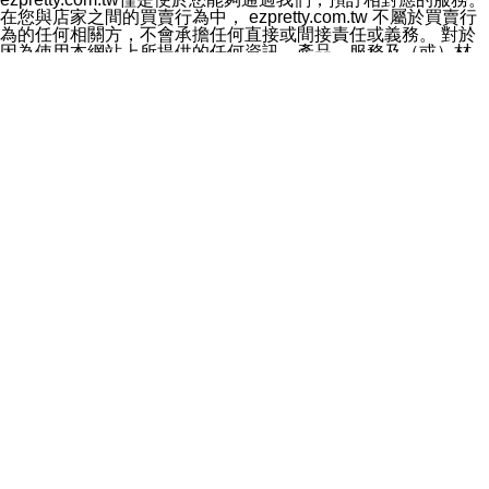
料於行銷活動資訊、商品訊息或新服務等相關行銷，且於
在您與店家之間的買賣行為中， ezpretty.com.tw 不屬於買賣行
首次行銷時，將提供您表示拒絕行銷之方式，本公司不會
為的任何相關方，不會承擔任何直接或間接責任或義務。 對於
向您索取相關費用。如您拒絕接受行銷服務或嗣後欲拒絕
因為使用本網站上所提供的任何資訊、產品、服務及（或）材
時，均可隨時通知本公司，本公司、所屬集團、關係企業
料，而產生或導致的任何損失或損害，ezpretty.com.tw 及其管
或與其合作行銷之第三方業務合作公司或第三方業務合作
理人員、員工或代表人均對此不承擔任何責任。 儘管
公司將立即停止利用您的個人資料行銷。
ezpretty.com.tw 已經盡了適當努力確保本網站上所列的服務符
四、個人資料利用之期間、地區、對象及方式如下
合合理的標準，仍不得將本網站內所列出的任何服務視為
1.期間：您同意於本公司存續期間或依法令之資料保存期
ezpretty.com.tw 推薦的服務，或是認為其代表該服務將會適用
間內，以及您的個人資料蒐集之目的消失或期限屆滿時，
於該用戶。如果該服務不適用於您，ezpretty.com.tw 將對此不
本公司得繼續保存、處理或利用您的個人資料。
承擔任何責任。
2.地區：就中華民國領域內。
網站使用者的守法義務及承諾
3.對象：本公司所屬公司(本公司)及其分公司、本公司之關
本條款構成您與 ezPretty 間之有效契約。 本條款中如有一部無
係企業、其他與本公司有業務往來或合作之機構。
效時，不影響其他條款之效力。 本條款如有未盡之處，雙方均
4.方式：以電話、簡訊、電子郵件、紙本或其他合於當時
應依誠實信用、平等互惠原則，共商解決之道。
科技之適當方式作個人資料之利用，(包括任何依法得利用
年齡和責任
之方式，但不限於使用於本網站或與外部合作之行銷)並於
你向 ezpretty.com.tw您確認您已經達到使用本網站的合法年
法令容許之範圍內，為行銷建檔、揭露、轉介或交互運用
齡。可以針對您在使用本網站時產生的任何責任，形成有約束力
予本公司及其合作對象。
的法律責任。您理解使用本網站時及他人使用您的登錄資訊使用
五、個人資料之類別
本網站時所產生的交易責任。
本聲明所指之個人資料類別如下:
網站連結
1.您提供之資料，包括您的姓名、性別、連絡方式(包括但
本網站可能包含有通往ezpretty.com.tw以外的其他方所運營網站
不限於電話、E-MAIL及地址等)、服務單位、職稱、為完
的超連結。此類超連結僅提供用於參考。此類網站不是由
成收款或付款所需之資料、IＰ位址、及其他得以直接或間
ezpretty.com.tw 控制，我們對其內容不承擔任何責任。在本網
接識別使用者身分之個人資料，及執行職務或業務之必要
站上加入通往此類網站的超連結，並非暗示我們贊同此類網站上
範圍內所需蒐集、處理及利用的個人資料。
的材料或是與其經營人之間存在任何聯繫。
2.為提升服務品質，本公司會依照所提供服務之性質，記
智慧財產權聲明
錄使用者的IP位址、以及在本公司內的瀏覽活動(例如，使
本網站上的所有資訊、內容、圖片、文字、聲音、圖像22、按
用者所使用的軟硬體、所點選的網頁)等資料，但是這些資
鈕、商標、服務標章及商品名稱均受中華民國國家法律及國際條