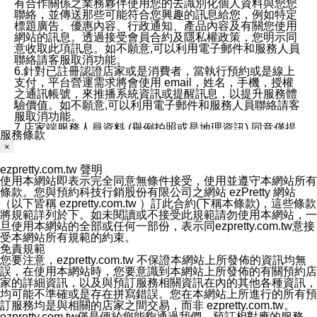
有合作關係之業務夥伴使用您的去識別化個人資料與您您
聯絡，並傳送那些可能符合您興趣的訊息給您，例如特定
標題廣告、優惠內容、行政通知、產品內容及有關您使用
網站的訊息。透過接受會員合約及隱私權政策，您明示同
意收取此項訊息。如不願意,可以利用電子郵件和服務人員
聯絡請客服取消功能。
6.針對已註冊認證店家或是消費者，當執行預約或是線上
支付，平台營運需求將會使用 email，姓名，手機，授權
之通訊帳號，來推播系統資訊或提醒訊息，以提升服務體
驗價值。如不願意,可以利用電子郵件和服務人員聯絡請客
服取消功能。
7.店家端服務人員資料 (舉例拍照或是地理資訊) 同意僅提
服務條款
供所屬店家管理人員可以使用消費者的作品集資料和員工
×
打卡個人圖像行為。本公司及ezPretty平台不會做任何使
用。
ezpretty.com.tw 聲明
三、本公司對您個人資料的揭露
使用本網站即表示完全同意無條件接受，使用並遵守本網站所有
1.基於現有服務平台的監管環境，預約科技保證不會揭露
條款。您與預約科技行銷股份有限公司之網站 ezPretty 網站
任何店家的營運資訊，且預約科技和店家均不能洩露消費
（以下皆稱 ezpretty.com.tw ）訂此合約(下稱本條款)，這些條款
者的個人資料。然而，在某些情況下，本公司可能會因受
將規範詳列於下。如未閱讀或不接受此規範請勿使用本網站，一
政府要求或法律規定，而被迫向政府或第三方提供資料。
旦使用本網站的全部或任何一部份，表示同ezpretty.com.tw意接
第三方也可能非法地攔截或存取傳輸的私人通訊，或會員
受本網站所有規範的約束。
可能濫用或誤用從本公司網站獲得的您的資料。因此，儘
免責規範
管本公司使用企業標準的保護措施來保護您的隱私，本公
您要注意，ezpretty.com.tw 不保證本網站上所發佈的資訊均無
司並未承諾您的個人識別資料或私人通訊將永遠保密。
誤，在使用本網站時，您要意識到本網站上所發佈的有關預約店
2.根據本公司的政策，本公司不會將涉及您的個人識別資
家的詳細資訊，以及與預訂服務相關資訊在內的其他各種資訊，
料出租或出售給第三方。
均可能不準確或是存在拼寫錯誤。您在本網站上所進行的所有預
3. 本公司、所屬集團、關係企業或與其合作行銷之第三方
訂服務均是與相關的店家之間交易，而非 ezpretty.com.tw。
業務合作公司會在您同意之情形下，始得利用您的個人資
ezpretty.com.tw僅是便於您能夠通過我們，預訂相對應的服務。