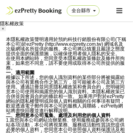
隱私權政策
×
本隱私權政策聲明適用於預約科技行銷股份有限公司(下稱
本公司)於ezPretty (http://www.ezpretty.com.tw) 網域名及
次級網域名所提供的服務。本公司將以慎重且嚴謹之態度
提供全面的保護措施，以確保使用者個人隱私的安全。
在使用本網站時，您同意受本隱私權政策條款及條件所拘
束，如果您不同意，請不要使用或取得本公司所提供的服
務。
一、適用範圍
根據以下所述，您的個人識別資料的某些部分將被揭露給
與本公司有業務合作之第三方，並可能被本公司及第三方
使用。通過註冊並同意隱私權政策和會員合約，您明確同
意本公司使用和揭露您的個人識別資料。本隱私權政策已
合併並與會員合約的條款相一致。 如果用戶對於ezPretty
網站的隱私權聲明或與個人資料相關的任何事項有疑問，
歡迎透過電子郵件與本公司的服務人員聯絡，ezPretty網
站將盡快回覆並進行解釋說明。
二、您同意本公司蒐集、處理及利用您的個人資料
1.當您與本公司網站洽辦業務、使用服務或參與本公司網
站各項活動，本公司將視業務、服務或活動性質請您提供
必要的個人資料，您同意本公司依照個人資料保護法及相