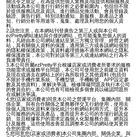
關法令之規定，在為提供您個人業務及/或提供相關服務及
活動或為本公司進行行銷分析之必要範圍內，包括但不限
於提供服務訊息及資訊、進行贈品兌換活動、會員登錄及
驗證、廣告行銷、特別活動通知、新服務、新產品之通
知、行銷分析等用途等，蒐集、處理及利用您的個人資
料。
2.請您注意，在本網站刊登廣告之第三人或與本公司
ezPretty網站連結與介接的網站，也可能蒐集您個人的資
料，凡經由本公司網站連結至第三方獨立管理、經營之網
站，其有關個人資料的保護，適用第三方或各該網站個別
的隱私權保護政策，其資料處理措施不適用本網站之隱私
權保護政策，本公司對於該等第三人或連結網站之行為不
負連帶責任。
3.本公司所屬ezPretty平台根據店家或消費者所要求的服務
功能需求或服務平台問題，本公司可使用您之前建立資料
及現在或過去在網站上的行為所取得之其他資料 (包括但
不限於手機作業系統、手機型號、手機帳號、APP設定參
數及其他資料)，來解決爭議、檢修障礙問題及執行本公司
的會員合約，本公司也有可能檢視多個會員以確認問題所
在或解決爭議。
4.您(店家或消費者)同意本公司之營運平台、集團內部、關
係企業、與有合作關係之業務夥伴交叉行銷使用，使用去
除個人識別化資料來強化統計分析網站利用方式、提升本
公司服務的內容及產品，進而提升本公司的市場行銷及促
銷、並且根據客戶的需求定義個人化製服務介面、網頁設
計及服務，這些使用改善並且調整本公司的網站使其更符
合您的需求。
5.您同意您(店家或消費者)本公司集團內部、關係企業、與