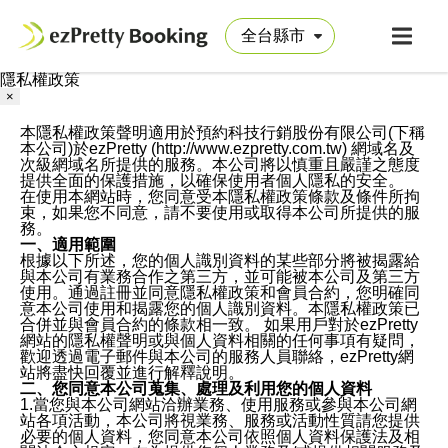
隱私權政策
×
本隱私權政策聲明適用於預約科技行銷股份有限公司(下稱
本公司)於ezPretty (http://www.ezpretty.com.tw) 網域名及
次級網域名所提供的服務。本公司將以慎重且嚴謹之態度
提供全面的保護措施，以確保使用者個人隱私的安全。
在使用本網站時，您同意受本隱私權政策條款及條件所拘
束，如果您不同意，請不要使用或取得本公司所提供的服
務。
一、適用範圍
根據以下所述，您的個人識別資料的某些部分將被揭露給
與本公司有業務合作之第三方，並可能被本公司及第三方
使用。通過註冊並同意隱私權政策和會員合約，您明確同
意本公司使用和揭露您的個人識別資料。本隱私權政策已
合併並與會員合約的條款相一致。 如果用戶對於ezPretty
網站的隱私權聲明或與個人資料相關的任何事項有疑問，
歡迎透過電子郵件與本公司的服務人員聯絡，ezPretty網
站將盡快回覆並進行解釋說明。
二、您同意本公司蒐集、處理及利用您的個人資料
1.當您與本公司網站洽辦業務、使用服務或參與本公司網
站各項活動，本公司將視業務、服務或活動性質請您提供
必要的個人資料，您同意本公司依照個人資料保護法及相