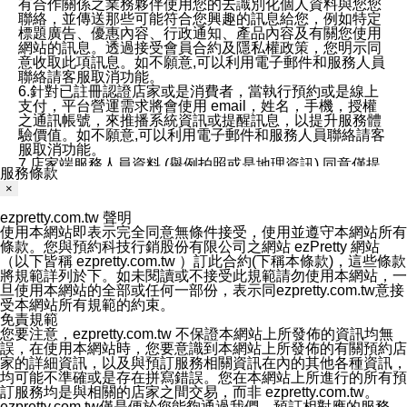
有合作關係之業務夥伴使用您的去識別化個人資料與您您
聯絡，並傳送那些可能符合您興趣的訊息給您，例如特定
標題廣告、優惠內容、行政通知、產品內容及有關您使用
網站的訊息。透過接受會員合約及隱私權政策，您明示同
意收取此項訊息。如不願意,可以利用電子郵件和服務人員
聯絡請客服取消功能。
6.針對已註冊認證店家或是消費者，當執行預約或是線上
支付，平台營運需求將會使用 email，姓名，手機，授權
之通訊帳號，來推播系統資訊或提醒訊息，以提升服務體
驗價值。如不願意,可以利用電子郵件和服務人員聯絡請客
服取消功能。
7.店家端服務人員資料 (舉例拍照或是地理資訊) 同意僅提
服務條款
供所屬店家管理人員可以使用消費者的作品集資料和員工
×
打卡個人圖像行為。本公司及ezPretty平台不會做任何使
用。
ezpretty.com.tw 聲明
三、本公司對您個人資料的揭露
使用本網站即表示完全同意無條件接受，使用並遵守本網站所有
1.基於現有服務平台的監管環境，預約科技保證不會揭露
條款。您與預約科技行銷股份有限公司之網站 ezPretty 網站
任何店家的營運資訊，且預約科技和店家均不能洩露消費
（以下皆稱 ezpretty.com.tw ）訂此合約(下稱本條款)，這些條款
者的個人資料。然而，在某些情況下，本公司可能會因受
將規範詳列於下。如未閱讀或不接受此規範請勿使用本網站，一
政府要求或法律規定，而被迫向政府或第三方提供資料。
旦使用本網站的全部或任何一部份，表示同ezpretty.com.tw意接
第三方也可能非法地攔截或存取傳輸的私人通訊，或會員
受本網站所有規範的約束。
可能濫用或誤用從本公司網站獲得的您的資料。因此，儘
免責規範
管本公司使用企業標準的保護措施來保護您的隱私，本公
您要注意，ezpretty.com.tw 不保證本網站上所發佈的資訊均無
司並未承諾您的個人識別資料或私人通訊將永遠保密。
誤，在使用本網站時，您要意識到本網站上所發佈的有關預約店
2.根據本公司的政策，本公司不會將涉及您的個人識別資
家的詳細資訊，以及與預訂服務相關資訊在內的其他各種資訊，
料出租或出售給第三方。
均可能不準確或是存在拼寫錯誤。您在本網站上所進行的所有預
3. 本公司、所屬集團、關係企業或與其合作行銷之第三方
訂服務均是與相關的店家之間交易，而非 ezpretty.com.tw。
業務合作公司會在您同意之情形下，始得利用您的個人資
ezpretty.com.tw僅是便於您能夠通過我們，預訂相對應的服務。