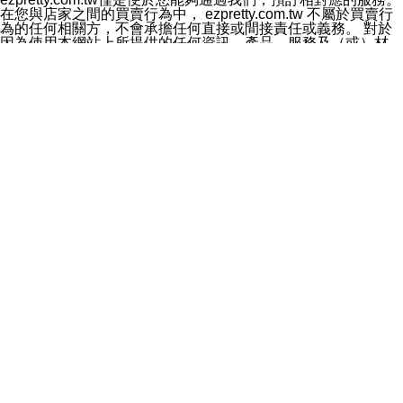
料於行銷活動資訊、商品訊息或新服務等相關行銷，且於
在您與店家之間的買賣行為中， ezpretty.com.tw 不屬於買賣行
首次行銷時，將提供您表示拒絕行銷之方式，本公司不會
為的任何相關方，不會承擔任何直接或間接責任或義務。 對於
向您索取相關費用。如您拒絕接受行銷服務或嗣後欲拒絕
因為使用本網站上所提供的任何資訊、產品、服務及（或）材
時，均可隨時通知本公司，本公司、所屬集團、關係企業
料，而產生或導致的任何損失或損害，ezpretty.com.tw 及其管
或與其合作行銷之第三方業務合作公司或第三方業務合作
理人員、員工或代表人均對此不承擔任何責任。 儘管
公司將立即停止利用您的個人資料行銷。
ezpretty.com.tw 已經盡了適當努力確保本網站上所列的服務符
四、個人資料利用之期間、地區、對象及方式如下
合合理的標準，仍不得將本網站內所列出的任何服務視為
1.期間：您同意於本公司存續期間或依法令之資料保存期
ezpretty.com.tw 推薦的服務，或是認為其代表該服務將會適用
間內，以及您的個人資料蒐集之目的消失或期限屆滿時，
於該用戶。如果該服務不適用於您，ezpretty.com.tw 將對此不
本公司得繼續保存、處理或利用您的個人資料。
承擔任何責任。
2.地區：就中華民國領域內。
網站使用者的守法義務及承諾
3.對象：本公司所屬公司(本公司)及其分公司、本公司之關
本條款構成您與 ezPretty 間之有效契約。 本條款中如有一部無
係企業、其他與本公司有業務往來或合作之機構。
效時，不影響其他條款之效力。 本條款如有未盡之處，雙方均
4.方式：以電話、簡訊、電子郵件、紙本或其他合於當時
應依誠實信用、平等互惠原則，共商解決之道。
科技之適當方式作個人資料之利用，(包括任何依法得利用
年齡和責任
之方式，但不限於使用於本網站或與外部合作之行銷)並於
你向 ezpretty.com.tw您確認您已經達到使用本網站的合法年
法令容許之範圍內，為行銷建檔、揭露、轉介或交互運用
齡。可以針對您在使用本網站時產生的任何責任，形成有約束力
予本公司及其合作對象。
的法律責任。您理解使用本網站時及他人使用您的登錄資訊使用
五、個人資料之類別
本網站時所產生的交易責任。
本聲明所指之個人資料類別如下:
網站連結
1.您提供之資料，包括您的姓名、性別、連絡方式(包括但
本網站可能包含有通往ezpretty.com.tw以外的其他方所運營網站
不限於電話、E-MAIL及地址等)、服務單位、職稱、為完
的超連結。此類超連結僅提供用於參考。此類網站不是由
成收款或付款所需之資料、IＰ位址、及其他得以直接或間
ezpretty.com.tw 控制，我們對其內容不承擔任何責任。在本網
接識別使用者身分之個人資料，及執行職務或業務之必要
站上加入通往此類網站的超連結，並非暗示我們贊同此類網站上
範圍內所需蒐集、處理及利用的個人資料。
的材料或是與其經營人之間存在任何聯繫。
2.為提升服務品質，本公司會依照所提供服務之性質，記
智慧財產權聲明
錄使用者的IP位址、以及在本公司內的瀏覽活動(例如，使
本網站上的所有資訊、內容、圖片、文字、聲音、圖像22、按
用者所使用的軟硬體、所點選的網頁)等資料，但是這些資
鈕、商標、服務標章及商品名稱均受中華民國國家法律及國際條