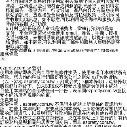
有合作關係之業務夥伴使用您的去識別化個人資料與您您
聯絡，並傳送那些可能符合您興趣的訊息給您，例如特定
標題廣告、優惠內容、行政通知、產品內容及有關您使用
網站的訊息。透過接受會員合約及隱私權政策，您明示同
意收取此項訊息。如不願意,可以利用電子郵件和服務人員
聯絡請客服取消功能。
6.針對已註冊認證店家或是消費者，當執行預約或是線上
支付，平台營運需求將會使用 email，姓名，手機，授權
之通訊帳號，來推播系統資訊或提醒訊息，以提升服務體
驗價值。如不願意,可以利用電子郵件和服務人員聯絡請客
服取消功能。
7.店家端服務人員資料 (舉例拍照或是地理資訊) 同意僅提
服務條款
供所屬店家管理人員可以使用消費者的作品集資料和員工
×
打卡個人圖像行為。本公司及ezPretty平台不會做任何使
用。
ezpretty.com.tw 聲明
三、本公司對您個人資料的揭露
使用本網站即表示完全同意無條件接受，使用並遵守本網站所有
1.基於現有服務平台的監管環境，預約科技保證不會揭露
條款。您與預約科技行銷股份有限公司之網站 ezPretty 網站
任何店家的營運資訊，且預約科技和店家均不能洩露消費
（以下皆稱 ezpretty.com.tw ）訂此合約(下稱本條款)，這些條款
者的個人資料。然而，在某些情況下，本公司可能會因受
將規範詳列於下。如未閱讀或不接受此規範請勿使用本網站，一
政府要求或法律規定，而被迫向政府或第三方提供資料。
旦使用本網站的全部或任何一部份，表示同ezpretty.com.tw意接
第三方也可能非法地攔截或存取傳輸的私人通訊，或會員
受本網站所有規範的約束。
可能濫用或誤用從本公司網站獲得的您的資料。因此，儘
免責規範
管本公司使用企業標準的保護措施來保護您的隱私，本公
您要注意，ezpretty.com.tw 不保證本網站上所發佈的資訊均無
司並未承諾您的個人識別資料或私人通訊將永遠保密。
誤，在使用本網站時，您要意識到本網站上所發佈的有關預約店
2.根據本公司的政策，本公司不會將涉及您的個人識別資
家的詳細資訊，以及與預訂服務相關資訊在內的其他各種資訊，
料出租或出售給第三方。
均可能不準確或是存在拼寫錯誤。您在本網站上所進行的所有預
3. 本公司、所屬集團、關係企業或與其合作行銷之第三方
訂服務均是與相關的店家之間交易，而非 ezpretty.com.tw。
業務合作公司會在您同意之情形下，始得利用您的個人資
ezpretty.com.tw僅是便於您能夠通過我們，預訂相對應的服務。