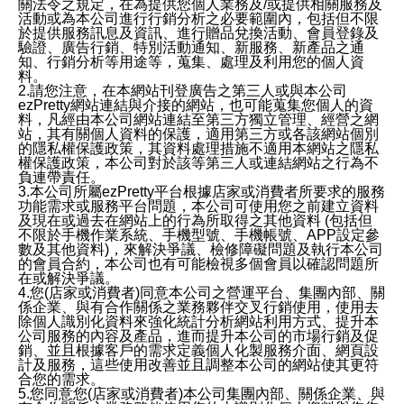
關法令之規定，在為提供您個人業務及/或提供相關服務及
活動或為本公司進行行銷分析之必要範圍內，包括但不限
於提供服務訊息及資訊、進行贈品兌換活動、會員登錄及
驗證、廣告行銷、特別活動通知、新服務、新產品之通
知、行銷分析等用途等，蒐集、處理及利用您的個人資
料。
2.請您注意，在本網站刊登廣告之第三人或與本公司
ezPretty網站連結與介接的網站，也可能蒐集您個人的資
料，凡經由本公司網站連結至第三方獨立管理、經營之網
站，其有關個人資料的保護，適用第三方或各該網站個別
的隱私權保護政策，其資料處理措施不適用本網站之隱私
權保護政策，本公司對於該等第三人或連結網站之行為不
負連帶責任。
3.本公司所屬ezPretty平台根據店家或消費者所要求的服務
功能需求或服務平台問題，本公司可使用您之前建立資料
及現在或過去在網站上的行為所取得之其他資料 (包括但
不限於手機作業系統、手機型號、手機帳號、APP設定參
數及其他資料)，來解決爭議、檢修障礙問題及執行本公司
的會員合約，本公司也有可能檢視多個會員以確認問題所
在或解決爭議。
4.您(店家或消費者)同意本公司之營運平台、集團內部、關
係企業、與有合作關係之業務夥伴交叉行銷使用，使用去
除個人識別化資料來強化統計分析網站利用方式、提升本
公司服務的內容及產品，進而提升本公司的市場行銷及促
銷、並且根據客戶的需求定義個人化製服務介面、網頁設
計及服務，這些使用改善並且調整本公司的網站使其更符
合您的需求。
5.您同意您(店家或消費者)本公司集團內部、關係企業、與