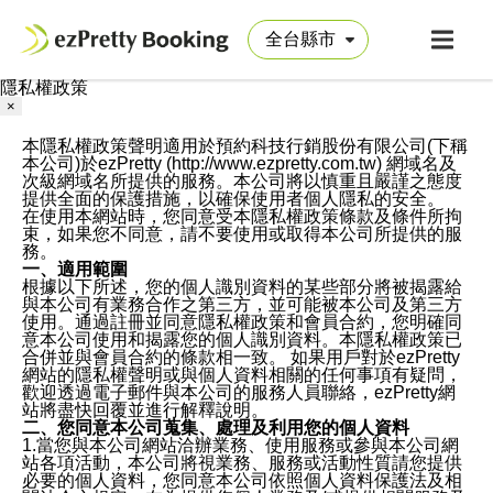
隱私權政策
×
本隱私權政策聲明適用於預約科技行銷股份有限公司(下稱
本公司)於ezPretty (http://www.ezpretty.com.tw) 網域名及
次級網域名所提供的服務。本公司將以慎重且嚴謹之態度
提供全面的保護措施，以確保使用者個人隱私的安全。
在使用本網站時，您同意受本隱私權政策條款及條件所拘
束，如果您不同意，請不要使用或取得本公司所提供的服
務。
一、適用範圍
根據以下所述，您的個人識別資料的某些部分將被揭露給
與本公司有業務合作之第三方，並可能被本公司及第三方
使用。通過註冊並同意隱私權政策和會員合約，您明確同
意本公司使用和揭露您的個人識別資料。本隱私權政策已
合併並與會員合約的條款相一致。 如果用戶對於ezPretty
網站的隱私權聲明或與個人資料相關的任何事項有疑問，
歡迎透過電子郵件與本公司的服務人員聯絡，ezPretty網
站將盡快回覆並進行解釋說明。
二、您同意本公司蒐集、處理及利用您的個人資料
1.當您與本公司網站洽辦業務、使用服務或參與本公司網
站各項活動，本公司將視業務、服務或活動性質請您提供
必要的個人資料，您同意本公司依照個人資料保護法及相