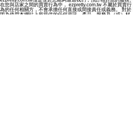
料於行銷活動資訊、商品訊息或新服務等相關行銷，且於
在您與店家之間的買賣行為中， ezpretty.com.tw 不屬於買賣行
首次行銷時，將提供您表示拒絕行銷之方式，本公司不會
為的任何相關方，不會承擔任何直接或間接責任或義務。 對於
向您索取相關費用。如您拒絕接受行銷服務或嗣後欲拒絕
因為使用本網站上所提供的任何資訊、產品、服務及（或）材
時，均可隨時通知本公司，本公司、所屬集團、關係企業
料，而產生或導致的任何損失或損害，ezpretty.com.tw 及其管
或與其合作行銷之第三方業務合作公司或第三方業務合作
理人員、員工或代表人均對此不承擔任何責任。 儘管
公司將立即停止利用您的個人資料行銷。
ezpretty.com.tw 已經盡了適當努力確保本網站上所列的服務符
四、個人資料利用之期間、地區、對象及方式如下
合合理的標準，仍不得將本網站內所列出的任何服務視為
1.期間：您同意於本公司存續期間或依法令之資料保存期
ezpretty.com.tw 推薦的服務，或是認為其代表該服務將會適用
間內，以及您的個人資料蒐集之目的消失或期限屆滿時，
於該用戶。如果該服務不適用於您，ezpretty.com.tw 將對此不
本公司得繼續保存、處理或利用您的個人資料。
承擔任何責任。
2.地區：就中華民國領域內。
網站使用者的守法義務及承諾
3.對象：本公司所屬公司(本公司)及其分公司、本公司之關
本條款構成您與 ezPretty 間之有效契約。 本條款中如有一部無
係企業、其他與本公司有業務往來或合作之機構。
效時，不影響其他條款之效力。 本條款如有未盡之處，雙方均
4.方式：以電話、簡訊、電子郵件、紙本或其他合於當時
應依誠實信用、平等互惠原則，共商解決之道。
科技之適當方式作個人資料之利用，(包括任何依法得利用
年齡和責任
之方式，但不限於使用於本網站或與外部合作之行銷)並於
你向 ezpretty.com.tw您確認您已經達到使用本網站的合法年
法令容許之範圍內，為行銷建檔、揭露、轉介或交互運用
齡。可以針對您在使用本網站時產生的任何責任，形成有約束力
予本公司及其合作對象。
的法律責任。您理解使用本網站時及他人使用您的登錄資訊使用
五、個人資料之類別
本網站時所產生的交易責任。
本聲明所指之個人資料類別如下:
網站連結
1.您提供之資料，包括您的姓名、性別、連絡方式(包括但
本網站可能包含有通往ezpretty.com.tw以外的其他方所運營網站
不限於電話、E-MAIL及地址等)、服務單位、職稱、為完
的超連結。此類超連結僅提供用於參考。此類網站不是由
成收款或付款所需之資料、IＰ位址、及其他得以直接或間
ezpretty.com.tw 控制，我們對其內容不承擔任何責任。在本網
接識別使用者身分之個人資料，及執行職務或業務之必要
站上加入通往此類網站的超連結，並非暗示我們贊同此類網站上
範圍內所需蒐集、處理及利用的個人資料。
的材料或是與其經營人之間存在任何聯繫。
2.為提升服務品質，本公司會依照所提供服務之性質，記
智慧財產權聲明
錄使用者的IP位址、以及在本公司內的瀏覽活動(例如，使
本網站上的所有資訊、內容、圖片、文字、聲音、圖像22、按
用者所使用的軟硬體、所點選的網頁)等資料，但是這些資
鈕、商標、服務標章及商品名稱均受中華民國國家法律及國際條