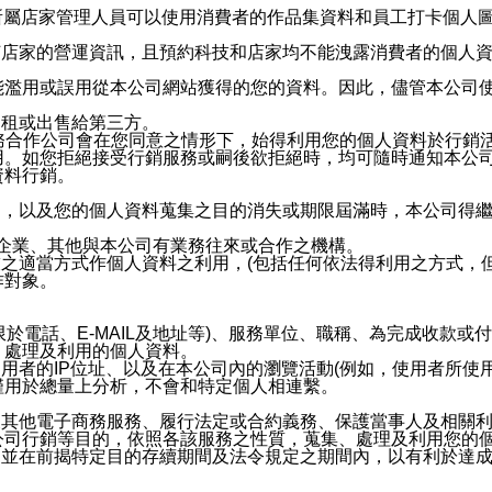
供所屬店家管理人員可以使用消費者的作品集資料和員工打卡個人圖像
何店家的營運資訊，且預約科技和店家均不能洩露消費者的個人
能濫用或誤用從本公司網站獲得的您的資料。因此，儘管本公司
出租或出售給第三方。
業務合作公司會在您同意之情形下，始得利用您的個人資料於行銷
用。如您拒絕接受行銷服務或嗣後欲拒絕時，均可隨時通知本公
資料行銷。
內，以及您的個人資料蒐集之目的消失或期限屆滿時，本公司得
係企業、其他與本公司有業務往來或合作之機構。
技之適當方式作個人資料之利用，(包括任何依法得利用之方式，
作對象。
限於電話、E-MAIL及地址等)、服務單位、職稱、為完成收款
、處理及利用的個人資料。
使用者的IP位址、以及在本公司內的瀏覽活動(例如，使用者所使
僅用於總量上分析，不會和特定個人相連繫。
及其他電子商務服務、履行法定或合約義務、保護當事人及相關
公司行銷等目的，依照各該服務之性質，蒐集、處理及利用您的
，並在前揭特定目的存續期間及法令規定之期間內，以有利於達成
。