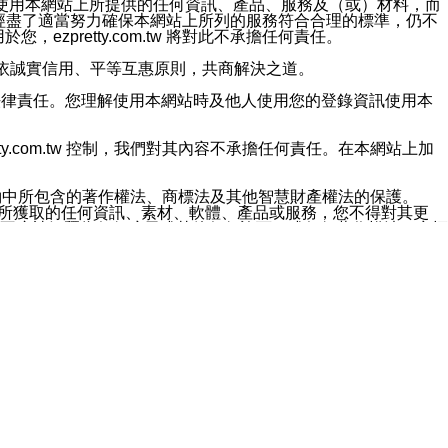
對於因為使用本網站上所提供的任何資訊、產品、服務及（或）材料，而
m.tw 已經盡了適當努力確保本網站上所列的服務符合合理的標準，仍不
ezpretty.com.tw 將對此不承擔任何責任。
均應依誠實信用、平等互惠原則，共商解決之道。
力的法律責任。您理解使用本網站時及他人使用您的登錄資訊使用本
ty.com.tw 控制，我們對其內容不承擔任何責任。在本網站上加
約中所包含的著作權法、商標法及其他智慧財產權法的保護。
網站上所獲取的任何資訊、素材、軟體、產品或服務，您不得對其更
不應被解釋為任何暗示或其他任何許可，或任何著作權法、商標
違反此規定，我們將追究其法律責任。
任何損失、責任及協力廠商的任何索賠或要求（包括律師費），將由
站而獲取到的資訊，而導致您遭受的任何風險或損失，將由您自
用本網站而造成的任何損失負責，同時，您會在此放棄有關此損失的所有及
伺服器不會發生缺陷，其中包括但不僅限於病毒或其他有害元素。對於
w 控制範圍的任何病毒感染、BUG、篡改、技術故障、錯誤、遺
有明示、暗示或法定及其他聲明、保證和條款均予以最大限度的排除，
定目的等。 ezpretty.com.tw 不能持續或在某階段
方便目的，其不應影響這些條款的範圍或意義，或是產生其他的
或任何協力廠商承擔任何責任。 在每次訪問網站時，您應檢查一下這