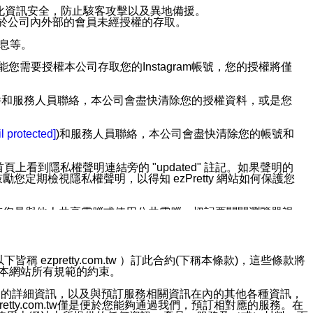
強化資訊安全，防止駭客攻擊以及異地備援。
免於公司內外部的會員未經授權的存取。
訊息等。
用此功能您需要授權本公司存取您的Instagram帳號，您的授權將僅
透過電子郵件和服務人員聯絡，本公司會盡快清除您的授權資料，或是您
。
l protected]
)和服務人員聯絡，本公司會盡快清除您的帳號和
上看到隱私權聲明連結旁的 "updated" 註記。如果聲明的
期檢視隱私權聲明，以得知 ezPretty 網站如何保護您
若您是與他人共享電腦或使用公共電腦，切記要關閉瀏覽器視
依照該資料或電子郵件所指示之方法、說明或功能連結，隨時
ezpretty.com.tw ）訂此合約(下稱本條款)，這些條款將
接受本網站所有規範的約束。
者，將可收到通知型訊息。
約店家的詳細資訊，以及與預訂服務相關資訊在內的其他各種資訊，
etty.com.tw僅是便於您能夠通過我們，預訂相對應的服務。在