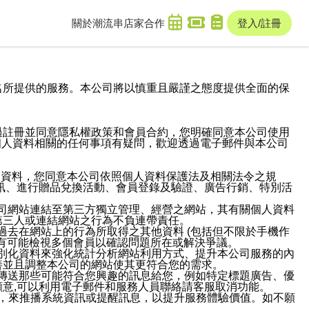
關於潮流串
店家合作
登入/註冊
域名及次級網域名所提供的服務。本公司將以慎重且嚴謹之態度提供全面的保
過註冊並同意隱私權政策和會員合約，您明確同意本公司使用
與個人資料相關的任何事項有疑問，歡迎透過電子郵件與本公司
人資料，您同意本公司依照個人資料保護法及相關法令之規
訊、進行贈品兌換活動、會員登錄及驗證、廣告行銷、特別活
本公司網站連結至第三方獨立管理、經營之網站，其有關個人資料
第三人或連結網站之行為不負連帶責任。
或過去在網站上的行為所取得之其他資料 (包括但不限於手機作
也有可能檢視多個會員以確認問題所在或解決爭議。
識別化資料來強化統計分析網站利用方式、提升本公司服務的內
善並且調整本公司的網站使其更符合您的需求。
並傳送那些可能符合您興趣的訊息給您，例如特定標題廣告、優
意,可以利用電子郵件和服務人員聯絡請客服取消功能。
帳號，來推播系統資訊或提醒訊息，以提升服務體驗價值。如不願