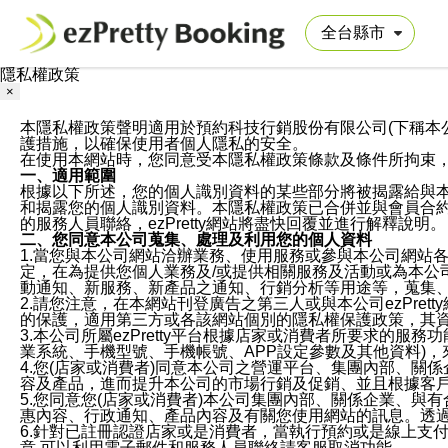
隱私權政策
×
本隱私權政策聲明適用於預約科技行銷股份有限公司(下稱本公司)於ezP
護措施，以確保使用者個人隱私的安全。
在使用本網站時，您同意受本隱私權政策條款及條件所拘束
一、適用範圍
根據以下所述，您的個人識別資料的某些部分將被揭露給與
和揭露您的個人識別資料。本隱私權政策已合併並與會員合約的
的服務人員聯絡，ezPretty網站將盡快回覆並進行解釋說明。
二、您同意本公司蒐集、處理及利用您的個人資料
1.當您與本公司網站洽辦業務、使用服務或參與本公司網站
定，在為提供您個人業務及/或提供相關服務及活動或為本
動通知、新服務、新產品之通知、行銷分析等用途等，蒐集
2.請您注意，在本網站刊登廣告之第三人或與本公司ezPr
的保護，適用第三方或各該網站個別的隱私權保護政策，其
3.本公司所屬ezPretty平台根據店家或消費者所要求的
業系統、手機型號、手機帳號、APP設定參數及其他資料)
4.您(店家或消費者)同意本公司之營運平台、集團內部、
容及產品，進而提升本公司的市場行銷及促銷、並且根據客
5.您同意您(店家或消費者)本公司集團內部、關係企業、
惠內容、行政通知、產品內容及有關您使用網站的訊息。透過
6.針對已註冊認證店家或是消費者，當執行預約或是線上支付
意,可以利用電子郵件和服務人員聯絡請客服取消功能。