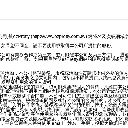
retty (http://www.ezpretty.com.tw) 網
，如果您不同意，請不要使用或取得本公司所提供的服務。
本公司有業務合作之第三方，並可能被本公司及第三方使用。通
條款相一致。 如果用戶對於ezPretty網站的隱私權聲明或
各項活動，本公司將視業務、服務或活動性質請您提供必要的個
公司進行行銷分析之必要範圍內，包括但不限於提供服務訊息及資
、處理及利用您的個人資料。
etty網站連結與介接的網站，也可能蒐集您個人的資料，凡經由
資料處理措施不適用本網站之隱私權保護政策，本公司對於該等
服務功能需求或服務平台問題，本公司可使用您之前建立資料及現在
，來解決爭議、檢修障礙問題及執行本公司的會員合約，本公司
關係企業、與有合作關係之業務夥伴交叉行銷使用，使用去除個人
戶的需求定義個人化製服務介面、網頁設計及服務，這些使用改
與有合作關係之業務夥伴使用您的去識別化個人資料與您您聯絡，
接受會員合約及隱私權政策，您明示同意收取此項訊息。如不願
，平台營運需求將會使用 email，姓名，手機，授權之通訊