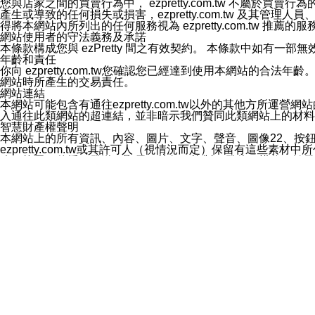
您與店家之間的買賣行為中， ezpretty.com.tw 不
3.LINE 帳號未封鎖傳送訊息之 LINE 官方帳號。
產生或導致的任何損失或損害，ezpretty.com.tw 及其管理
欲變更通知型訊息的設定，操作如下：
得將本網站內所列出的任何服務視為 ezpretty.com.tw 推
1.點選「主頁」＞「設定」
網站使用者的守法義務及承諾
2.點選「隱私設定」
本條款構成您與 ezPretty 間之有效契約。 本條款中如
3.點選「提供使用資料」
年齡和責任
4.點選「LINE通知型訊息」
你向 ezpretty.com.tw您確認您已經達到使用本網站
5.開關「接收LINE通知型訊息」
網站時所產生的交易責任。
❗️關閉「接收通知型訊息」後，將不會接收到來自任何企業
網站連結
本網站可能包含有通往ezpretty.com.tw以外的其他方所運營
入通往此類網站的超連結，並非暗示我們贊同此類網站上的材料
智慧財產權聲明
本網站上的所有資訊、內容、圖片、文字、聲音、圖像22、按
ezpretty.com.tw或其許可人（視情況而定）保留有
改、拷貝、傳播、發送、顯示、執行、複製、發佈、模仿、轉發
法或其他智慧財產權或 ezpretty.com.tw、其許可人
賠償
您同意因您使用本網站，而導致 ezpretty.com.tw、
您承擔賠償並保證 ezpretty.com.tw、其分公司、所屬機
免責聲明
您對本網站的所有使用均由您自擔風險。 因下載使用、參考或
己承擔全部責任。您同意 ezpretty.com.tw 及向ezpr
全部的索賠權利，無論是基於合約、侵權行為或其他依據。 ezpr
那些可損害或影響本網站管理、安全性、公正性和完整性，或是損害或
漏、中斷、刪除、缺陷、延遲或任何事件或事故，ezpretty.
其中包括但不僅限於有關本網站上服務、資訊及（或）聲明的保證或承
時間內對任一條款或多條條款的強制實施，不得將此視為放棄這
法律效應。 ezpretty.com.tw有權隨時變更本使用條