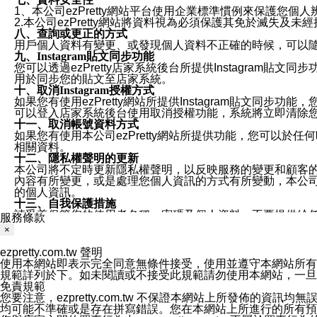
1、本公司ezPretty網站平台使用企業標準慣例來保護
2.本公司ezPretty網站將資料視為必須保護其免於滅
八、查詢或更正的方式
用戶個人資料有變更、或發現個人資料不正確的時候，可以隨時
九、Instagram貼文同步功能
您可以透過ezPretty店家系統後台所提供Instagram貼文同
用於同步您的貼文至店家系統。
十、取消Instagram授權方式
如果您有使用ezPretty網站所提供Instagram貼文同
可以登入店家系統後台使用取消授權功能，系統將立即清除您的
十一、取消帳號資料方式
如果您有使用本公司ezPretty網站所提供功能，您可以於任何
相關資料。
十二、隱私權聲明的更新
本公司將不定時更新隱私權聲明，以反映服務的變更和顧客的意見反
內容有所變更，或是處理您個人資訊的方式有所變動，本公司一
的個人資訊。
十三、自我保護措施
請妥善保管您的使用者名稱、密碼及個人資料，不要提供給
服務條款
窗，以防止他人讀取您的個人資料、信件或進入所機關管理
×
十四、傳送宣傳本站資訊或電子郵件之政策
您同意本公司網站，透過您所提供的郵件地址與您取得聯絡
ezpretty.com.tw 聲明
停止接收這些資料或電子郵件。
使用本網站即表示完全同意無條件接受，使用並遵守本網站所有條款。您與
十五、訊息通知
規範詳列於下。如未閱讀或不接受此規範請勿使用本網站，一旦使用本
本公司/本服務將以通知型訊息傳送重要訊息給您。即使未加
免責規範
本公司/本服務傳送之通知型訊息以對您有效且重要的訊息為
您要注意，ezpretty.com.tw 不保證本網站上所發佈
1.LINE 帳號設定的電話號碼與本公司/本服務所傳來的電話
均可能不準確或是存在拼寫錯誤。您在本網站上所進行的所有預訂服務均是與
2.該 LINE 帳號已在 LINE APP 設定中，同意接收通知型訊