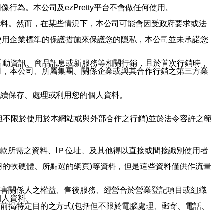
行為。本公司及ezPretty平台不會做任何使用。
資料。然而，在某些情況下，本公司可能會因受政府要求或法
使用企業標準的保護措施來保護您的隱私，本公司並未承諾您
活動資訊、商品訊息或新服務等相關行銷，且於首次行銷時，
司，本公司、所屬集團、關係企業或與其合作行銷之第三方業
繼續保存、處理或利用您的個人資料。
但不限於使用於本網站或與外部合作之行銷)並於法令容許之範
或付款所需之資料、IＰ位址、及其他得以直接或間接識別使用者
用的軟硬體、所點選的網頁)等資料，但是這些資料僅供作流量
利害關係人之權益、售後服務、經營合於營業登記項目或組織
個人資料。
前揭特定目的之方式(包括但不限於電腦處理、郵寄、電話、