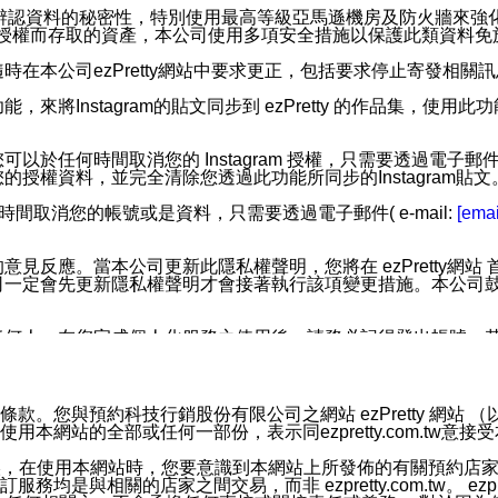
您個人辨認資料的秘密性，特別使用最高等級亞馬遜機房及防火牆來
失及未經授權而存取的資產，本公司使用多項安全措施以保護此類資料
在本公司ezPretty網站中要求更正，包括要求停止寄發相關
步功能，來將Instagram的貼文同步到 ezPretty 的作品集，使
步功能，您可以於任何時間取消您的 Instagram 授權，只需要
授權資料，並完全清除您透過此功能所同步的Instagram貼文
時間取消您的帳號或是資料，只需要透過電子郵件( e-mail:
[emai
應。當本公司更新此隱私權聲明，您將在 ezPretty網站 首頁
定會先更新隱私權聲明才會接著執行該項變更措施。本公司鼓勵您定
任何人。在您完成個人化服務之使用後，請務必記得登出帳號。
區。
並傳送或宣傳本網站各項服務之資料或電子郵件供您參考。您能
預約科技行銷股份有限公司之網站 ezPretty 網站 （以下皆稱 
網站的全部或任何一部份，表示同ezpretty.com.tw意
入本公司/本服務好友，您仍可接收到通知型訊息。
限，以廣告或其他目的的訊息皆不會被傳送。滿足以下三個條件
的資訊均無誤，在使用本網站時，您要意識到本網站上所發佈的有關預
號碼比對相符。
相關的店家之間交易，而非 ezpretty.com.tw。 ezpr
息。