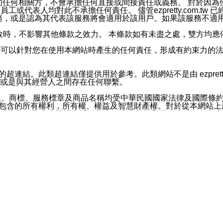
屬於買賣行為的任何相關方，不會承擔任何直接或間接責任或義務。 
人員、員工或代表人均對此不承擔任何責任。 儘管ezpretty.co
薦的服務，或是認為其代表該服務將會適用於該用戶。如果該服務不適用於您，
有一部無效時，不影響其他條款之效力。 本條款如有未盡之處，雙方
的合法年齡。可以針對您在使用本網站時產生的任何責任，形成有約束
官方帳號或認證官方帳號的通知型訊息。
網站的超連結。此類超連結僅提供用於參考。此類網站不是由 ezpret
或是與其經營人之間存在任何聯繫。
鈕、商標、服務標章及商品名稱均受中華民國國家法律及國際條
這些素材中所包含的所有權利，所有權、權益及智慧財產權。對於從本
或出售。除非本協議中明確指出，這些條款和條件中的任何內容
或任何協力廠商的業主權益中規定的任何權利的推斷結果。 如有任何人
其分公司、所屬機構、管理人員、代理人及其他合作夥伴和員工遭受的
構、管理人員、代理人及其他合作夥伴和員工不受損失。
依賴本網站上所提供的資訊、產品、服務或素材或通過使用本網
etty.com.tw提供電信及網路服務的提供商不會因您使用或不能使
etty.com.tw 不聲明、保證或承諾本網站或支持該網站的
影響本網站任何部分正常運行，且超出ezpretty.com.t
com.tw 不承擔任何責任。 在適用法律許可的最大範圍內，所
諾，其中包括但不僅限於其精確性、完整性或適銷性、品質或適用於特
些條款或是這些條款相關的權利。這些條款中使用的標題僅為了
款之內容及本網站上內容而不另行通知，同時，不對您、其他任何用戶