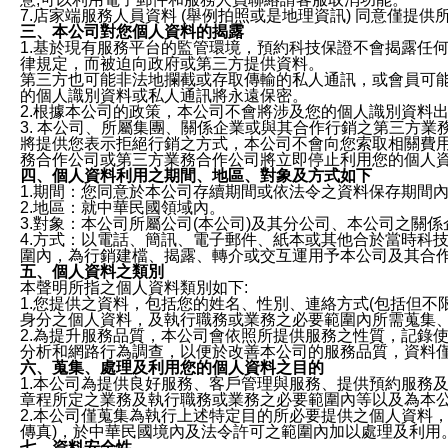
7.店家端服務人員資料 (舉例拍照或是地理資訊) 同意僅提
三、本公司對您個人資料的揭露
1.基於現有服務平台的監管環境，預約科技保證不會揭露任
律規定，而被迫向政府或第三方提供資料。
第三方也可能非法地攔截或存取傳輸的私人通訊，或會員可
的個人識別資料或私人通訊將永遠保密。
2.根據本公司的政策，本公司不會將涉及您的個人識別資料
3. 本公司、所屬集團、關係企業或與其合作行銷之第三方
將提供您表示拒絕行銷之方式，本公司不會向您索取相關費
務合作公司或第三方業務合作公司將立即停止利用您的個人
四、個人資料利用之期間、地區、對象及方式如下
1.期間：您同意於本公司存續期間或依法令之資料保存期間
2.地區：就中華民國領域內。
3.對象：本公司所屬公司(本公司)及其分公司、本公司之關
4.方式：以電話、簡訊、電子郵件、紙本或其他合於當時科
圍內，為行銷建檔、揭露、轉介或交互運用予本公司及其合
五、個人資料之類別
本聲明所指之個人資料類別如下:
1.您提供之資料，包括您的姓名、性別、連絡方式(包括但不
身分之個人資料，及執行職務或業務之必要範圍內所需蒐集
2.為提升服務品質，本公司會依照所提供服務之性質，記錄
分析和網路行為調查，以便於改善本公司的服務品質，資料
六、蒐集、處理及利用您的個人資料之目的
1.本公司為提供良好服務、客戶管理與服務、提供預約服務
章程所定之業務及執行職務或業務之必要範圍內等以及為本
2.本公司僅蒐集為執行上述特定目的所必要提供之個人資料
傳真)，於中華民國境內及法令許可之範圍內加以處理及利用
七、資料安全性