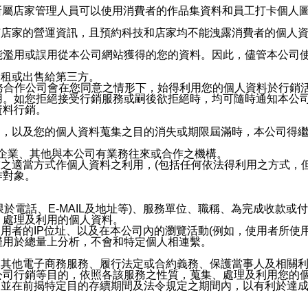
供所屬店家管理人員可以使用消費者的作品集資料和員工打卡個人圖像
何店家的營運資訊，且預約科技和店家均不能洩露消費者的個人
能濫用或誤用從本公司網站獲得的您的資料。因此，儘管本公司
出租或出售給第三方。
業務合作公司會在您同意之情形下，始得利用您的個人資料於行銷
用。如您拒絕接受行銷服務或嗣後欲拒絕時，均可隨時通知本公
資料行銷。
內，以及您的個人資料蒐集之目的消失或期限屆滿時，本公司得
係企業、其他與本公司有業務往來或合作之機構。
技之適當方式作個人資料之利用，(包括任何依法得利用之方式，
作對象。
限於電話、E-MAIL及地址等)、服務單位、職稱、為完成收款
、處理及利用的個人資料。
使用者的IP位址、以及在本公司內的瀏覽活動(例如，使用者所使
僅用於總量上分析，不會和特定個人相連繫。
及其他電子商務服務、履行法定或合約義務、保護當事人及相關
公司行銷等目的，依照各該服務之性質，蒐集、處理及利用您的
，並在前揭特定目的存續期間及法令規定之期間內，以有利於達成
。