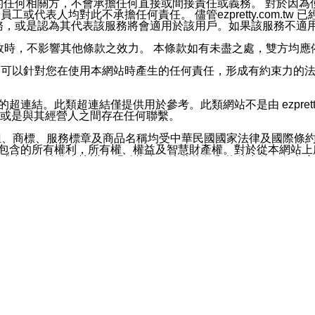
屬於買賣行為的任何相關方，不會承擔任何直接或間接責任或義務。 
人員、員工或代表人均對此不承擔任何責任。 儘管ezpretty.co
薦的服務，或是認為其代表該服務將會適用於該用戶。如果該服務不適用於您，
有一部無效時，不影響其他條款之效力。 本條款如有未盡之處，雙方
的合法年齡。可以針對您在使用本網站時產生的任何責任，形成有約束
官方帳號或認證官方帳號的通知型訊息。
網站的超連結。此類超連結僅提供用於參考。此類網站不是由 ezpret
或是與其經營人之間存在任何聯繫。
鈕、商標、服務標章及商品名稱均受中華民國國家法律及國際條
這些素材中所包含的所有權利，所有權、權益及智慧財產權。對於從本
或出售。除非本協議中明確指出，這些條款和條件中的任何內容
或任何協力廠商的業主權益中規定的任何權利的推斷結果。 如有任何人
其分公司、所屬機構、管理人員、代理人及其他合作夥伴和員工遭受的
構、管理人員、代理人及其他合作夥伴和員工不受損失。
依賴本網站上所提供的資訊、產品、服務或素材或通過使用本網
etty.com.tw提供電信及網路服務的提供商不會因您使用或不能使
etty.com.tw 不聲明、保證或承諾本網站或支持該網站的
影響本網站任何部分正常運行，且超出ezpretty.com.t
com.tw 不承擔任何責任。 在適用法律許可的最大範圍內，所
諾，其中包括但不僅限於其精確性、完整性或適銷性、品質或適用於特
些條款或是這些條款相關的權利。這些條款中使用的標題僅為了
款之內容及本網站上內容而不另行通知，同時，不對您、其他任何用戶