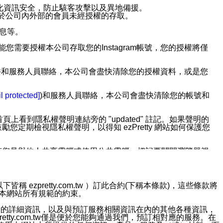
強化資訊安全，防止駭客攻擊以及異地備援。
免於公司內外部的會員未經授權的存取。
訊息等。
用此功能您需要授權本公司存取您的Instagram帳號，您的授權將僅
透過電子郵件和服務人員聯絡，本公司會盡快清除您的授權資料，或是您
。
l protected]
)和服務人員聯絡，本公司會盡快清除您的帳號和
上看到隱私權聲明連結旁的 "updated" 註記。如果聲明的
期檢視隱私權聲明，以得知 ezPretty 網站如何保護您
若您是與他人共享電腦或使用公共電腦，切記要關閉瀏覽器視
依照該資料或電子郵件所指示之方法、說明或功能連結，隨時
ezpretty.com.tw ）訂此合約(下稱本條款)，這些條款將
接受本網站所有規範的約束。
者，將可收到通知型訊息。
約店家的詳細資訊，以及與預訂服務相關資訊在內的其他各種資訊，
etty.com.tw僅是便於您能夠通過我們，預訂相對應的服務。在