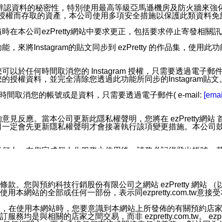
您個人辨認資料的秘密性，特別使用最高等級亞馬遜機房及防火牆來
失及未經授權而存取的資產，本公司使用多項安全措施以保護此類資料
在本公司ezPretty網站中要求更正，包括要求停止寄發相關
步功能，來將Instagram的貼文同步到 ezPretty 的作品集，使
步功能，您可以於任何時間取消您的 Instagram 授權，只需要
授權資料，並完全清除您透過此功能所同步的Instagram貼文
時間取消您的帳號或是資料，只需要透過電子郵件( e-mail:
[emai
應。當本公司更新此隱私權聲明，您將在 ezPretty網站 首頁
定會先更新隱私權聲明才會接著執行該項變更措施。本公司鼓勵您定
任何人。在您完成個人化服務之使用後，請務必記得登出帳號。
區。
並傳送或宣傳本網站各項服務之資料或電子郵件供您參考。您能
預約科技行銷股份有限公司之網站 ezPretty 網站 （以下皆稱 
網站的全部或任何一部份，表示同ezpretty.com.tw意
入本公司/本服務好友，您仍可接收到通知型訊息。
限，以廣告或其他目的的訊息皆不會被傳送。滿足以下三個條件
的資訊均無誤，在使用本網站時，您要意識到本網站上所發佈的有關預
號碼比對相符。
相關的店家之間交易，而非 ezpretty.com.tw。 ezpr
息。