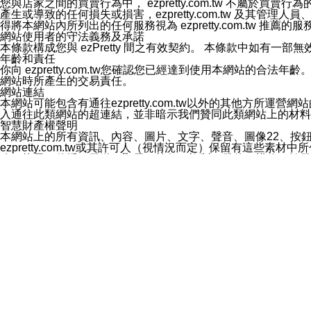
您與店家之間的買賣行為中， ezpretty.com.tw 不
3.LINE 帳號未封鎖傳送訊息之 LINE 官方帳號。
產生或導致的任何損失或損害，ezpretty.com.tw 及其管理
欲變更通知型訊息的設定，操作如下：
得將本網站內所列出的任何服務視為 ezpretty.com.tw 推
1.點選「主頁」＞「設定」
網站使用者的守法義務及承諾
2.點選「隱私設定」
本條款構成您與 ezPretty 間之有效契約。 本條款中如
3.點選「提供使用資料」
年齡和責任
4.點選「LINE通知型訊息」
你向 ezpretty.com.tw您確認您已經達到使用本網站
5.開關「接收LINE通知型訊息」
網站時所產生的交易責任。
❗️關閉「接收通知型訊息」後，將不會接收到來自任何企業
網站連結
本網站可能包含有通往ezpretty.com.tw以外的其他方所運營
入通往此類網站的超連結，並非暗示我們贊同此類網站上的材料
智慧財產權聲明
本網站上的所有資訊、內容、圖片、文字、聲音、圖像22、按
ezpretty.com.tw或其許可人（視情況而定）保留有
改、拷貝、傳播、發送、顯示、執行、複製、發佈、模仿、轉發
法或其他智慧財產權或 ezpretty.com.tw、其許可人
賠償
您同意因您使用本網站，而導致 ezpretty.com.tw、
您承擔賠償並保證 ezpretty.com.tw、其分公司、所屬機
免責聲明
您對本網站的所有使用均由您自擔風險。 因下載使用、參考或
己承擔全部責任。您同意 ezpretty.com.tw 及向ezpr
全部的索賠權利，無論是基於合約、侵權行為或其他依據。 ezpr
那些可損害或影響本網站管理、安全性、公正性和完整性，或是損害或
漏、中斷、刪除、缺陷、延遲或任何事件或事故，ezpretty.
其中包括但不僅限於有關本網站上服務、資訊及（或）聲明的保證或承
時間內對任一條款或多條條款的強制實施，不得將此視為放棄這
法律效應。 ezpretty.com.tw有權隨時變更本使用條