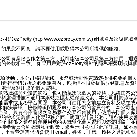
retty (http://www.ezpretty.com.tw) 網
，如果您不同意，請不要使用或取得本公司所提供的服務。
本公司有業務合作之第三方，並可能被本公司及第三方使用。通
條款相一致。 如果用戶對於ezPretty網站的隱私權聲明或
各項活動，本公司將視業務、服務或活動性質請您提供必要的個
公司進行行銷分析之必要範圍內，包括但不限於提供服務訊息及資
、處理及利用您的個人資料。
etty網站連結與介接的網站，也可能蒐集您個人的資料，凡經由
資料處理措施不適用本網站之隱私權保護政策，本公司對於該等
服務功能需求或服務平台問題，本公司可使用您之前建立資料及現在
，來解決爭議、檢修障礙問題及執行本公司的會員合約，本公司
關係企業、與有合作關係之業務夥伴交叉行銷使用，使用去除個人
戶的需求定義個人化製服務介面、網頁設計及服務，這些使用改
與有合作關係之業務夥伴使用您的去識別化個人資料與您您聯絡，
接受會員合約及隱私權政策，您明示同意收取此項訊息。如不願
，平台營運需求將會使用 email，姓名，手機，授權之通訊