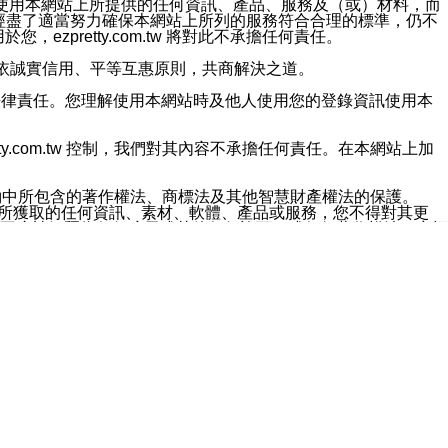
對於因為使用本網站上所提供的任何資訊、產品、服務及（或）材料，而
m.tw 已經盡了適當努力確保本網站上所列的服務符合合理的標準，仍不
ezpretty.com.tw 將對此不承擔任何責任。
均應依誠實信用、平等互惠原則，共商解決之道。
力的法律責任。您理解使用本網站時及他人使用您的登錄資訊使用本
ty.com.tw 控制，我們對其內容不承擔任何責任。在本網站上加
約中所包含的著作權法、商標法及其他智慧財產權法的保護。
網站上所獲取的任何資訊、素材、軟體、產品或服務，您不得對其更
不應被解釋為任何暗示或其他任何許可，或任何著作權法、商標
違反此規定，我們將追究其法律責任。
任何損失、責任及協力廠商的任何索賠或要求（包括律師費），將由
站而獲取到的資訊，而導致您遭受的任何風險或損失，將由您自
用本網站而造成的任何損失負責，同時，您會在此放棄有關此損失的所有及
伺服器不會發生缺陷，其中包括但不僅限於病毒或其他有害元素。對於
w 控制範圍的任何病毒感染、BUG、篡改、技術故障、錯誤、遺
有明示、暗示或法定及其他聲明、保證和條款均予以最大限度的排除，
定目的等。 ezpretty.com.tw 不能持續或在某階段
方便目的，其不應影響這些條款的範圍或意義，或是產生其他的
或任何協力廠商承擔任何責任。 在每次訪問網站時，您應檢查一下這