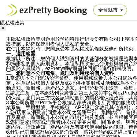
隱私權政策
×
本隱私權政策聲明適用於預約科技行銷股份有限公司(下稱本公司)於ezP
護措施，以確保使用者個人隱私的安全。
在使用本網站時，您同意受本隱私權政策條款及條件所拘束
一、適用範圍
根據以下所述，您的個人識別資料的某些部分將被揭露給與
和揭露您的個人識別資料。本隱私權政策已合併並與會員合約的
的服務人員聯絡，ezPretty網站將盡快回覆並進行解釋說明。
二、您同意本公司蒐集、處理及利用您的個人資料
1.當您與本公司網站洽辦業務、使用服務或參與本公司網站
定，在為提供您個人業務及/或提供相關服務及活動或為本
動通知、新服務、新產品之通知、行銷分析等用途等，蒐集
2.請您注意，在本網站刊登廣告之第三人或與本公司ezPr
的保護，適用第三方或各該網站個別的隱私權保護政策，其
3.本公司所屬ezPretty平台根據店家或消費者所要求的
業系統、手機型號、手機帳號、APP設定參數及其他資料)
4.您(店家或消費者)同意本公司之營運平台、集團內部、
容及產品，進而提升本公司的市場行銷及促銷、並且根據客
5.您同意您(店家或消費者)本公司集團內部、關係企業、
惠內容、行政通知、產品內容及有關您使用網站的訊息。透過
6.針對已註冊認證店家或是消費者，當執行預約或是線上支付
意,可以利用電子郵件和服務人員聯絡請客服取消功能。