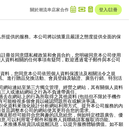
關於潮流串
店家合作
登入/註冊
域名及次級網域名所提供的服務。本公司將以慎重且嚴謹之態度提供全面的保
過註冊並同意隱私權政策和會員合約，您明確同意本公司使用
與個人資料相關的任何事項有疑問，歡迎透過電子郵件與本公司
人資料，您同意本公司依照個人資料保護法及相關法令之規
訊、進行贈品兌換活動、會員登錄及驗證、廣告行銷、特別活
本公司網站連結至第三方獨立管理、經營之網站，其有關個人資料
第三人或連結網站之行為不負連帶責任。
或過去在網站上的行為所取得之其他資料 (包括但不限於手機作
也有可能檢視多個會員以確認問題所在或解決爭議。
識別化資料來強化統計分析網站利用方式、提升本公司服務的內
善並且調整本公司的網站使其更符合您的需求。
並傳送那些可能符合您興趣的訊息給您，例如特定標題廣告、優
意,可以利用電子郵件和服務人員聯絡請客服取消功能。
帳號，來推播系統資訊或提醒訊息，以提升服務體驗價值。如不願