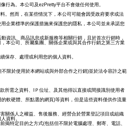
行為。本公司及ezPretty平台不會做任何使用。
資料。然而，在某些情況下，本公司可能會因受政府要求或法
使用企業標準的保護措施來保護您的隱私，本公司並未承諾您
活動資訊、商品訊息或新服務等相關行銷，且於首次行銷時，
司，本公司、所屬集團、關係企業或與其合作行銷之第三方業
繼續保存、處理或利用您的個人資料。
但不限於使用於本網站或與外部合作之行銷)並於法令容許之範
或付款所需之資料、IＰ位址、及其他得以直接或間接識別使用者
用的軟硬體、所點選的網頁)等資料，但是這些資料僅供作流量
利害關係人之權益、售後服務、經營合於營業登記項目或組織
個人資料。
前揭特定目的之方式(包括但不限於電腦處理、郵寄、電話、