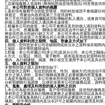
7.店家端服務人員資料 (舉例拍照或是地理資訊) 同意僅提
三、本公司對您個人資料的揭露
1.基於現有服務平台的監管環境，預約科技保證不會揭露任
律規定，而被迫向政府或第三方提供資料。
第三方也可能非法地攔截或存取傳輸的私人通訊，或會員可
的個人識別資料或私人通訊將永遠保密。
2.根據本公司的政策，本公司不會將涉及您的個人識別資料
3. 本公司、所屬集團、關係企業或與其合作行銷之第三方
將提供您表示拒絕行銷之方式，本公司不會向您索取相關費
務合作公司或第三方業務合作公司將立即停止利用您的個人
四、個人資料利用之期間、地區、對象及方式如下
1.期間：您同意於本公司存續期間或依法令之資料保存期間
2.地區：就中華民國領域內。
3.對象：本公司所屬公司(本公司)及其分公司、本公司之關
4.方式：以電話、簡訊、電子郵件、紙本或其他合於當時科
圍內，為行銷建檔、揭露、轉介或交互運用予本公司及其合
五、個人資料之類別
本聲明所指之個人資料類別如下:
1.您提供之資料，包括您的姓名、性別、連絡方式(包括但不
身分之個人資料，及執行職務或業務之必要範圍內所需蒐集
2.為提升服務品質，本公司會依照所提供服務之性質，記錄
分析和網路行為調查，以便於改善本公司的服務品質，資料
六、蒐集、處理及利用您的個人資料之目的
1.本公司為提供良好服務、客戶管理與服務、提供預約服務
章程所定之業務及執行職務或業務之必要範圍內等以及為本
2.本公司僅蒐集為執行上述特定目的所必要提供之個人資料
傳真)，於中華民國境內及法令許可之範圍內加以處理及利用
七、資料安全性