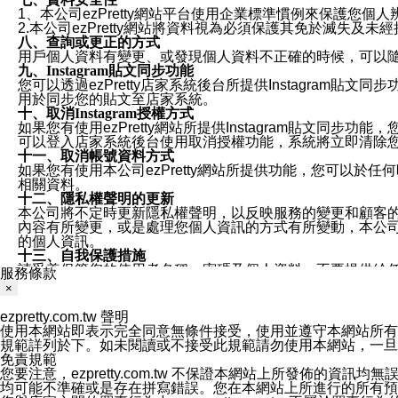
1、本公司ezPretty網站平台使用企業標準慣例來保護
2.本公司ezPretty網站將資料視為必須保護其免於滅
八、查詢或更正的方式
用戶個人資料有變更、或發現個人資料不正確的時候，可以隨時
九、Instagram貼文同步功能
您可以透過ezPretty店家系統後台所提供Instagram貼文同
用於同步您的貼文至店家系統。
十、取消Instagram授權方式
如果您有使用ezPretty網站所提供Instagram貼文同
可以登入店家系統後台使用取消授權功能，系統將立即清除您的
十一、取消帳號資料方式
如果您有使用本公司ezPretty網站所提供功能，您可以於任何
相關資料。
十二、隱私權聲明的更新
本公司將不定時更新隱私權聲明，以反映服務的變更和顧客的意見反
內容有所變更，或是處理您個人資訊的方式有所變動，本公司一
的個人資訊。
十三、自我保護措施
請妥善保管您的使用者名稱、密碼及個人資料，不要提供給
服務條款
窗，以防止他人讀取您的個人資料、信件或進入所機關管理
×
十四、傳送宣傳本站資訊或電子郵件之政策
您同意本公司網站，透過您所提供的郵件地址與您取得聯絡
ezpretty.com.tw 聲明
停止接收這些資料或電子郵件。
使用本網站即表示完全同意無條件接受，使用並遵守本網站所有條款。您與
十五、訊息通知
規範詳列於下。如未閱讀或不接受此規範請勿使用本網站，一旦使用本
本公司/本服務將以通知型訊息傳送重要訊息給您。即使未加
免責規範
本公司/本服務傳送之通知型訊息以對您有效且重要的訊息為
您要注意，ezpretty.com.tw 不保證本網站上所發佈
1.LINE 帳號設定的電話號碼與本公司/本服務所傳來的電話
均可能不準確或是存在拼寫錯誤。您在本網站上所進行的所有預訂服務均是與
2.該 LINE 帳號已在 LINE APP 設定中，同意接收通知型訊