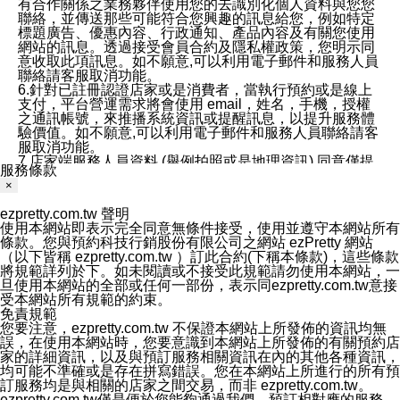
有合作關係之業務夥伴使用您的去識別化個人資料與您您
聯絡，並傳送那些可能符合您興趣的訊息給您，例如特定
標題廣告、優惠內容、行政通知、產品內容及有關您使用
網站的訊息。透過接受會員合約及隱私權政策，您明示同
意收取此項訊息。如不願意,可以利用電子郵件和服務人員
聯絡請客服取消功能。
6.針對已註冊認證店家或是消費者，當執行預約或是線上
支付，平台營運需求將會使用 email，姓名，手機，授權
之通訊帳號，來推播系統資訊或提醒訊息，以提升服務體
驗價值。如不願意,可以利用電子郵件和服務人員聯絡請客
服取消功能。
7.店家端服務人員資料 (舉例拍照或是地理資訊) 同意僅提
服務條款
供所屬店家管理人員可以使用消費者的作品集資料和員工
×
打卡個人圖像行為。本公司及ezPretty平台不會做任何使
用。
ezpretty.com.tw 聲明
三、本公司對您個人資料的揭露
使用本網站即表示完全同意無條件接受，使用並遵守本網站所有
1.基於現有服務平台的監管環境，預約科技保證不會揭露
條款。您與預約科技行銷股份有限公司之網站 ezPretty 網站
任何店家的營運資訊，且預約科技和店家均不能洩露消費
（以下皆稱 ezpretty.com.tw ）訂此合約(下稱本條款)，這些條款
者的個人資料。然而，在某些情況下，本公司可能會因受
將規範詳列於下。如未閱讀或不接受此規範請勿使用本網站，一
政府要求或法律規定，而被迫向政府或第三方提供資料。
旦使用本網站的全部或任何一部份，表示同ezpretty.com.tw意接
第三方也可能非法地攔截或存取傳輸的私人通訊，或會員
受本網站所有規範的約束。
可能濫用或誤用從本公司網站獲得的您的資料。因此，儘
免責規範
管本公司使用企業標準的保護措施來保護您的隱私，本公
您要注意，ezpretty.com.tw 不保證本網站上所發佈的資訊均無
司並未承諾您的個人識別資料或私人通訊將永遠保密。
誤，在使用本網站時，您要意識到本網站上所發佈的有關預約店
2.根據本公司的政策，本公司不會將涉及您的個人識別資
家的詳細資訊，以及與預訂服務相關資訊在內的其他各種資訊，
料出租或出售給第三方。
均可能不準確或是存在拼寫錯誤。您在本網站上所進行的所有預
3. 本公司、所屬集團、關係企業或與其合作行銷之第三方
訂服務均是與相關的店家之間交易，而非 ezpretty.com.tw。
業務合作公司會在您同意之情形下，始得利用您的個人資
ezpretty.com.tw僅是便於您能夠通過我們，預訂相對應的服務。