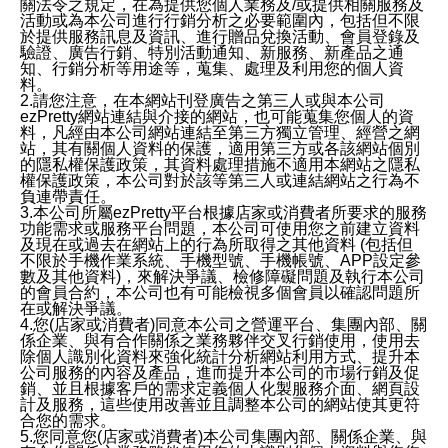
關法令之規定，在為提供您個人業務及/或提供相關服務及
活動或為本公司進行行銷分析之必要範圍內，包括但不限
於提供服務訊息及資訊、進行贈品兌換活動、會員登錄及
驗證、廣告行銷、特別活動通知、新服務、新產品之通
知、行銷分析等用途等，蒐集、處理及利用您的個人資
料。
2.請您注意，在本網站刊登廣告之第三人或與本公司
ezPretty網站連結與介接的網站，也可能蒐集您個人的資
料，凡經由本公司網站連結至第三方獨立管理、經營之網
站，其有關個人資料的保護，適用第三方或各該網站個別
的隱私權保護政策，其資料處理措施不適用本網站之隱私
權保護政策，本公司對於該等第三人或連結網站之行為不
負連帶責任。
3.本公司所屬ezPretty平台根據店家或消費者所要求的服務
功能需求或服務平台問題，本公司可使用您之前建立資料
及現在或過去在網站上的行為所取得之其他資料 (包括但
不限於手機作業系統、手機型號、手機帳號、APP設定參
數及其他資料)，來解決爭議、檢修障礙問題及執行本公司
的會員合約，本公司也有可能檢視多個會員以確認問題所
在或解決爭議。
4.您(店家或消費者)同意本公司之營運平台、集團內部、關
係企業、與有合作關係之業務夥伴交叉行銷使用，使用去
除個人識別化資料來強化統計分析網站利用方式、提升本
公司服務的內容及產品，進而提升本公司的市場行銷及促
銷、並且根據客戶的需求定義個人化製服務介面、網頁設
計及服務，這些使用改善並且調整本公司的網站使其更符
合您的需求。
5.您同意您(店家或消費者)本公司集團內部、關係企業、與