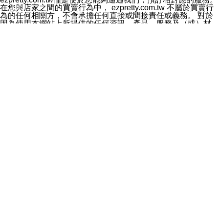
料於行銷活動資訊、商品訊息或新服務等相關行銷，且於
在您與店家之間的買賣行為中， ezpretty.com.tw 不屬於買賣行
首次行銷時，將提供您表示拒絕行銷之方式，本公司不會
為的任何相關方，不會承擔任何直接或間接責任或義務。 對於
向您索取相關費用。如您拒絕接受行銷服務或嗣後欲拒絕
因為使用本網站上所提供的任何資訊、產品、服務及（或）材
時，均可隨時通知本公司，本公司、所屬集團、關係企業
料，而產生或導致的任何損失或損害，ezpretty.com.tw 及其管
或與其合作行銷之第三方業務合作公司或第三方業務合作
理人員、員工或代表人均對此不承擔任何責任。 儘管
公司將立即停止利用您的個人資料行銷。
ezpretty.com.tw 已經盡了適當努力確保本網站上所列的服務符
四、個人資料利用之期間、地區、對象及方式如下
合合理的標準，仍不得將本網站內所列出的任何服務視為
1.期間：您同意於本公司存續期間或依法令之資料保存期
ezpretty.com.tw 推薦的服務，或是認為其代表該服務將會適用
間內，以及您的個人資料蒐集之目的消失或期限屆滿時，
於該用戶。如果該服務不適用於您，ezpretty.com.tw 將對此不
本公司得繼續保存、處理或利用您的個人資料。
承擔任何責任。
2.地區：就中華民國領域內。
網站使用者的守法義務及承諾
3.對象：本公司所屬公司(本公司)及其分公司、本公司之關
本條款構成您與 ezPretty 間之有效契約。 本條款中如有一部無
係企業、其他與本公司有業務往來或合作之機構。
效時，不影響其他條款之效力。 本條款如有未盡之處，雙方均
4.方式：以電話、簡訊、電子郵件、紙本或其他合於當時
應依誠實信用、平等互惠原則，共商解決之道。
科技之適當方式作個人資料之利用，(包括任何依法得利用
年齡和責任
之方式，但不限於使用於本網站或與外部合作之行銷)並於
你向 ezpretty.com.tw您確認您已經達到使用本網站的合法年
法令容許之範圍內，為行銷建檔、揭露、轉介或交互運用
齡。可以針對您在使用本網站時產生的任何責任，形成有約束力
予本公司及其合作對象。
的法律責任。您理解使用本網站時及他人使用您的登錄資訊使用
五、個人資料之類別
本網站時所產生的交易責任。
本聲明所指之個人資料類別如下:
網站連結
1.您提供之資料，包括您的姓名、性別、連絡方式(包括但
本網站可能包含有通往ezpretty.com.tw以外的其他方所運營網站
不限於電話、E-MAIL及地址等)、服務單位、職稱、為完
的超連結。此類超連結僅提供用於參考。此類網站不是由
成收款或付款所需之資料、IＰ位址、及其他得以直接或間
ezpretty.com.tw 控制，我們對其內容不承擔任何責任。在本網
接識別使用者身分之個人資料，及執行職務或業務之必要
站上加入通往此類網站的超連結，並非暗示我們贊同此類網站上
範圍內所需蒐集、處理及利用的個人資料。
的材料或是與其經營人之間存在任何聯繫。
2.為提升服務品質，本公司會依照所提供服務之性質，記
智慧財產權聲明
錄使用者的IP位址、以及在本公司內的瀏覽活動(例如，使
本網站上的所有資訊、內容、圖片、文字、聲音、圖像22、按
用者所使用的軟硬體、所點選的網頁)等資料，但是這些資
鈕、商標、服務標章及商品名稱均受中華民國國家法律及國際條