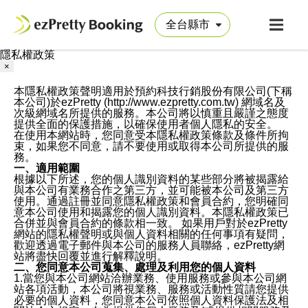
隱私權政策
×
本隱私權政策聲明適用於預約科技行銷股份有限公司(下稱
本公司)於ezPretty (http://www.ezpretty.com.tw) 網域名及
次級網域名所提供的服務。本公司將以慎重且嚴謹之態度
提供全面的保護措施，以確保使用者個人隱私的安全。
在使用本網站時，您同意受本隱私權政策條款及條件所拘
束，如果您不同意，請不要使用或取得本公司所提供的服
務。
一、適用範圍
根據以下所述，您的個人識別資料的某些部分將被揭露給
與本公司有業務合作之第三方，並可能被本公司及第三方
使用。通過註冊並同意隱私權政策和會員合約，您明確同
意本公司使用和揭露您的個人識別資料。本隱私權政策已
合併並與會員合約的條款相一致。 如果用戶對於ezPretty
網站的隱私權聲明或與個人資料相關的任何事項有疑問，
歡迎透過電子郵件與本公司的服務人員聯絡，ezPretty網
站將盡快回覆並進行解釋說明。
二、您同意本公司蒐集、處理及利用您的個人資料
1.當您與本公司網站洽辦業務、使用服務或參與本公司網
站各項活動，本公司將視業務、服務或活動性質請您提供
必要的個人資料，您同意本公司依照個人資料保護法及相