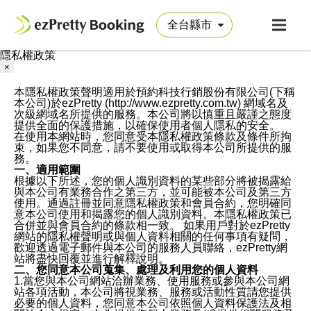
隱私權政策
×
本隱私權政策聲明適用於預約科技行銷股份有限公司(下稱
本公司)於ezPretty (http://www.ezpretty.com.tw) 網域名及
次級網域名所提供的服務。本公司將以慎重且嚴謹之態度
提供全面的保護措施，以確保使用者個人隱私的安全。
在使用本網站時，您同意受本隱私權政策條款及條件所拘
束，如果您不同意，請不要使用或取得本公司所提供的服
務。
一、適用範圍
根據以下所述，您的個人識別資料的某些部分將被揭露給
與本公司有業務合作之第三方，並可能被本公司及第三方
使用。通過註冊並同意隱私權政策和會員合約，您明確同
意本公司使用和揭露您的個人識別資料。本隱私權政策已
合併並與會員合約的條款相一致。 如果用戶對於ezPretty
網站的隱私權聲明或與個人資料相關的任何事項有疑問，
歡迎透過電子郵件與本公司的服務人員聯絡，ezPretty網
站將盡快回覆並進行解釋說明。
二、您同意本公司蒐集、處理及利用您的個人資料
1.當您與本公司網站洽辦業務、使用服務或參與本公司網
站各項活動，本公司將視業務、服務或活動性質請您提供
必要的個人資料，您同意本公司依照個人資料保護法及相