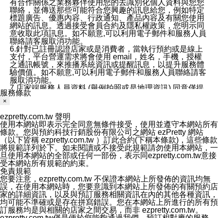
有合作關係之業務夥伴使用您的去識別化個人資料與您您
聯絡，並傳送那些可能符合您興趣的訊息給您，例如特定
標題廣告、優惠內容、行政通知、產品內容及有關您使用
網站的訊息。透過接受會員合約及隱私權政策，您明示同
意收取此項訊息。如不願意,可以利用電子郵件和服務人員
聯絡請客服取消功能。
6.針對已註冊認證店家或是消費者，當執行預約或是線上
支付，平台營運需求將會使用 email，姓名，手機，授權
之通訊帳號，來推播系統資訊或提醒訊息，以提升服務體
驗價值。如不願意,可以利用電子郵件和服務人員聯絡請客
服取消功能。
7.店家端服務人員資料 (舉例拍照或是地理資訊) 同意僅提
服務條款
供所屬店家管理人員可以使用消費者的作品集資料和員工
×
打卡個人圖像行為。本公司及ezPretty平台不會做任何使
用。
ezpretty.com.tw 聲明
三、本公司對您個人資料的揭露
使用本網站即表示完全同意無條件接受，使用並遵守本網站所有
1.基於現有服務平台的監管環境，預約科技保證不會揭露
條款。您與預約科技行銷股份有限公司之網站 ezPretty 網站
任何店家的營運資訊，且預約科技和店家均不能洩露消費
（以下皆稱 ezpretty.com.tw ）訂此合約(下稱本條款)，這些條款
者的個人資料。然而，在某些情況下，本公司可能會因受
將規範詳列於下。如未閱讀或不接受此規範請勿使用本網站，一
政府要求或法律規定，而被迫向政府或第三方提供資料。
旦使用本網站的全部或任何一部份，表示同ezpretty.com.tw意接
第三方也可能非法地攔截或存取傳輸的私人通訊，或會員
受本網站所有規範的約束。
可能濫用或誤用從本公司網站獲得的您的資料。因此，儘
免責規範
管本公司使用企業標準的保護措施來保護您的隱私，本公
您要注意，ezpretty.com.tw 不保證本網站上所發佈的資訊均無
司並未承諾您的個人識別資料或私人通訊將永遠保密。
誤，在使用本網站時，您要意識到本網站上所發佈的有關預約店
2.根據本公司的政策，本公司不會將涉及您的個人識別資
家的詳細資訊，以及與預訂服務相關資訊在內的其他各種資訊，
料出租或出售給第三方。
均可能不準確或是存在拼寫錯誤。您在本網站上所進行的所有預
3. 本公司、所屬集團、關係企業或與其合作行銷之第三方
訂服務均是與相關的店家之間交易，而非 ezpretty.com.tw。
業務合作公司會在您同意之情形下，始得利用您的個人資
ezpretty.com.tw僅是便於您能夠通過我們，預訂相對應的服務。