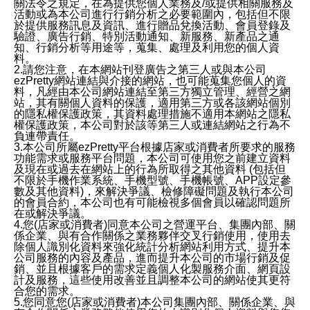
關法令之規定，在為提供您個人業務及/或提供相關服務及
活動或為本公司進行行銷分析之必要範圍內，包括但不限
於提供服務訊息及資訊、進行贈品兌換活動、會員登錄及
驗證、廣告行銷、特別活動通知、新服務、新產品之通
知、行銷分析等用途等，蒐集、處理及利用您的個人資
料。
2.請您注意，在本網站刊登廣告之第三人或與本公司
ezPretty網站連結與介接的網站，也可能蒐集您個人的資
料，凡經由本公司網站連結至第三方獨立管理、經營之網
站，其有關個人資料的保護，適用第三方或各該網站個別
的隱私權保護政策，其資料處理措施不適用本網站之隱私
權保護政策，本公司對於該等第三人或連結網站之行為不
負連帶責任。
3.本公司所屬ezPretty平台根據店家或消費者所要求的服務
功能需求或服務平台問題，本公司可使用您之前建立資料
及現在或過去在網站上的行為所取得之其他資料 (包括但
不限於手機作業系統、手機型號、手機帳號、APP設定參
數及其他資料)，來解決爭議、檢修障礙問題及執行本公司
的會員合約，本公司也有可能檢視多個會員以確認問題所
在或解決爭議。
4.您(店家或消費者)同意本公司之營運平台、集團內部、關
係企業、與有合作關係之業務夥伴交叉行銷使用，使用去
除個人識別化資料來強化統計分析網站利用方式、提升本
公司服務的內容及產品，進而提升本公司的市場行銷及促
銷、並且根據客戶的需求定義個人化製服務介面、網頁設
計及服務，這些使用改善並且調整本公司的網站使其更符
合您的需求。
5.您同意您(店家或消費者)本公司集團內部、關係企業、與