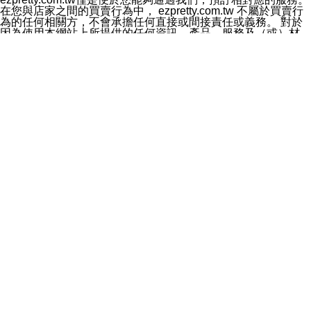
料於行銷活動資訊、商品訊息或新服務等相關行銷，且於
在您與店家之間的買賣行為中， ezpretty.com.tw 不屬於買賣行
首次行銷時，將提供您表示拒絕行銷之方式，本公司不會
為的任何相關方，不會承擔任何直接或間接責任或義務。 對於
向您索取相關費用。如您拒絕接受行銷服務或嗣後欲拒絕
因為使用本網站上所提供的任何資訊、產品、服務及（或）材
時，均可隨時通知本公司，本公司、所屬集團、關係企業
料，而產生或導致的任何損失或損害，ezpretty.com.tw 及其管
或與其合作行銷之第三方業務合作公司或第三方業務合作
理人員、員工或代表人均對此不承擔任何責任。 儘管
公司將立即停止利用您的個人資料行銷。
ezpretty.com.tw 已經盡了適當努力確保本網站上所列的服務符
四、個人資料利用之期間、地區、對象及方式如下
合合理的標準，仍不得將本網站內所列出的任何服務視為
1.期間：您同意於本公司存續期間或依法令之資料保存期
ezpretty.com.tw 推薦的服務，或是認為其代表該服務將會適用
間內，以及您的個人資料蒐集之目的消失或期限屆滿時，
於該用戶。如果該服務不適用於您，ezpretty.com.tw 將對此不
本公司得繼續保存、處理或利用您的個人資料。
承擔任何責任。
2.地區：就中華民國領域內。
網站使用者的守法義務及承諾
3.對象：本公司所屬公司(本公司)及其分公司、本公司之關
本條款構成您與 ezPretty 間之有效契約。 本條款中如有一部無
係企業、其他與本公司有業務往來或合作之機構。
效時，不影響其他條款之效力。 本條款如有未盡之處，雙方均
4.方式：以電話、簡訊、電子郵件、紙本或其他合於當時
應依誠實信用、平等互惠原則，共商解決之道。
科技之適當方式作個人資料之利用，(包括任何依法得利用
年齡和責任
之方式，但不限於使用於本網站或與外部合作之行銷)並於
你向 ezpretty.com.tw您確認您已經達到使用本網站的合法年
法令容許之範圍內，為行銷建檔、揭露、轉介或交互運用
齡。可以針對您在使用本網站時產生的任何責任，形成有約束力
予本公司及其合作對象。
的法律責任。您理解使用本網站時及他人使用您的登錄資訊使用
五、個人資料之類別
本網站時所產生的交易責任。
本聲明所指之個人資料類別如下:
網站連結
1.您提供之資料，包括您的姓名、性別、連絡方式(包括但
本網站可能包含有通往ezpretty.com.tw以外的其他方所運營網站
不限於電話、E-MAIL及地址等)、服務單位、職稱、為完
的超連結。此類超連結僅提供用於參考。此類網站不是由
成收款或付款所需之資料、IＰ位址、及其他得以直接或間
ezpretty.com.tw 控制，我們對其內容不承擔任何責任。在本網
接識別使用者身分之個人資料，及執行職務或業務之必要
站上加入通往此類網站的超連結，並非暗示我們贊同此類網站上
範圍內所需蒐集、處理及利用的個人資料。
的材料或是與其經營人之間存在任何聯繫。
2.為提升服務品質，本公司會依照所提供服務之性質，記
智慧財產權聲明
錄使用者的IP位址、以及在本公司內的瀏覽活動(例如，使
本網站上的所有資訊、內容、圖片、文字、聲音、圖像22、按
用者所使用的軟硬體、所點選的網頁)等資料，但是這些資
鈕、商標、服務標章及商品名稱均受中華民國國家法律及國際條