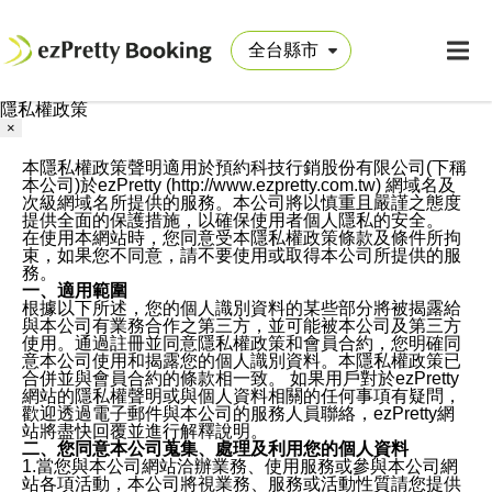
隱私權政策
×
本隱私權政策聲明適用於預約科技行銷股份有限公司(下稱
本公司)於ezPretty (http://www.ezpretty.com.tw) 網域名及
次級網域名所提供的服務。本公司將以慎重且嚴謹之態度
提供全面的保護措施，以確保使用者個人隱私的安全。
在使用本網站時，您同意受本隱私權政策條款及條件所拘
束，如果您不同意，請不要使用或取得本公司所提供的服
務。
一、適用範圍
根據以下所述，您的個人識別資料的某些部分將被揭露給
與本公司有業務合作之第三方，並可能被本公司及第三方
使用。通過註冊並同意隱私權政策和會員合約，您明確同
意本公司使用和揭露您的個人識別資料。本隱私權政策已
合併並與會員合約的條款相一致。 如果用戶對於ezPretty
網站的隱私權聲明或與個人資料相關的任何事項有疑問，
歡迎透過電子郵件與本公司的服務人員聯絡，ezPretty網
站將盡快回覆並進行解釋說明。
二、您同意本公司蒐集、處理及利用您的個人資料
1.當您與本公司網站洽辦業務、使用服務或參與本公司網
站各項活動，本公司將視業務、服務或活動性質請您提供