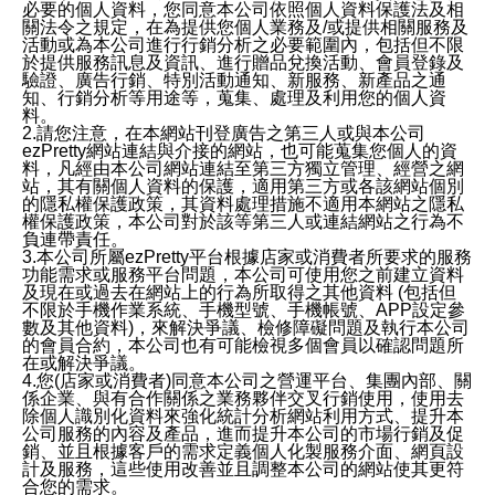
必要的個人資料，您同意本公司依照個人資料保護法及相
關法令之規定，在為提供您個人業務及/或提供相關服務及
活動或為本公司進行行銷分析之必要範圍內，包括但不限
於提供服務訊息及資訊、進行贈品兌換活動、會員登錄及
驗證、廣告行銷、特別活動通知、新服務、新產品之通
知、行銷分析等用途等，蒐集、處理及利用您的個人資
料。
2.請您注意，在本網站刊登廣告之第三人或與本公司
ezPretty網站連結與介接的網站，也可能蒐集您個人的資
料，凡經由本公司網站連結至第三方獨立管理、經營之網
站，其有關個人資料的保護，適用第三方或各該網站個別
的隱私權保護政策，其資料處理措施不適用本網站之隱私
權保護政策，本公司對於該等第三人或連結網站之行為不
負連帶責任。
3.本公司所屬ezPretty平台根據店家或消費者所要求的服務
功能需求或服務平台問題，本公司可使用您之前建立資料
及現在或過去在網站上的行為所取得之其他資料 (包括但
不限於手機作業系統、手機型號、手機帳號、APP設定參
數及其他資料)，來解決爭議、檢修障礙問題及執行本公司
的會員合約，本公司也有可能檢視多個會員以確認問題所
在或解決爭議。
4.您(店家或消費者)同意本公司之營運平台、集團內部、關
係企業、與有合作關係之業務夥伴交叉行銷使用，使用去
除個人識別化資料來強化統計分析網站利用方式、提升本
公司服務的內容及產品，進而提升本公司的市場行銷及促
銷、並且根據客戶的需求定義個人化製服務介面、網頁設
計及服務，這些使用改善並且調整本公司的網站使其更符
合您的需求。