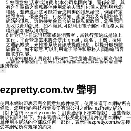
5.您同意您(店家或消費者)本公司集團內部、關係企業、與
有合作關係之業務夥伴使用您的去識別化個人資料與您您
聯絡，並傳送那些可能符合您興趣的訊息給您，例如特定
標題廣告、優惠內容、行政通知、產品內容及有關您使用
網站的訊息。透過接受會員合約及隱私權政策，您明示同
意收取此項訊息。如不願意,可以利用電子郵件和服務人員
聯絡請客服取消功能。
6.針對已註冊認證店家或是消費者，當執行預約或是線上
支付，平台營運需求將會使用 email，姓名，手機，授權
之通訊帳號，來推播系統資訊或提醒訊息，以提升服務體
驗價值。如不願意,可以利用電子郵件和服務人員聯絡請客
服取消功能。
7.店家端服務人員資料 (舉例拍照或是地理資訊) 同意僅提
供所屬店家管理人員可以使用消費者的作品集資料和員工
服務條款
打卡個人圖像行為。本公司及ezPretty平台不會做任何使
×
用。
三、本公司對您個人資料的揭露
1.基於現有服務平台的監管環境，預約科技保證不會揭露
ezpretty.com.tw 聲明
任何店家的營運資訊，且預約科技和店家均不能洩露消費
者的個人資料。然而，在某些情況下，本公司可能會因受
政府要求或法律規定，而被迫向政府或第三方提供資料。
第三方也可能非法地攔截或存取傳輸的私人通訊，或會員
使用本網站即表示完全同意無條件接受，使用並遵守本網站所有
可能濫用或誤用從本公司網站獲得的您的資料。因此，儘
條款。您與預約科技行銷股份有限公司之網站 ezPretty 網站
管本公司使用企業標準的保護措施來保護您的隱私，本公
（以下皆稱 ezpretty.com.tw ）訂此合約(下稱本條款)，這些條款
司並未承諾您的個人識別資料或私人通訊將永遠保密。
將規範詳列於下。如未閱讀或不接受此規範請勿使用本網站，一
2.根據本公司的政策，本公司不會將涉及您的個人識別資
旦使用本網站的全部或任何一部份，表示同ezpretty.com.tw意接
料出租或出售給第三方。
受本網站所有規範的約束。
3. 本公司、所屬集團、關係企業或與其合作行銷之第三方