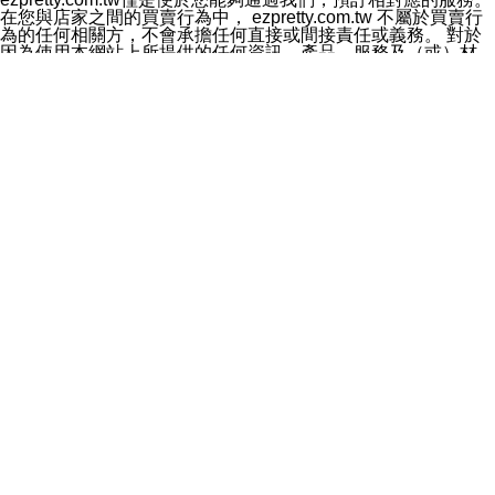
料於行銷活動資訊、商品訊息或新服務等相關行銷，且於
在您與店家之間的買賣行為中， ezpretty.com.tw 不屬於買賣行
首次行銷時，將提供您表示拒絕行銷之方式，本公司不會
為的任何相關方，不會承擔任何直接或間接責任或義務。 對於
向您索取相關費用。如您拒絕接受行銷服務或嗣後欲拒絕
因為使用本網站上所提供的任何資訊、產品、服務及（或）材
時，均可隨時通知本公司，本公司、所屬集團、關係企業
料，而產生或導致的任何損失或損害，ezpretty.com.tw 及其管
或與其合作行銷之第三方業務合作公司或第三方業務合作
理人員、員工或代表人均對此不承擔任何責任。 儘管
公司將立即停止利用您的個人資料行銷。
ezpretty.com.tw 已經盡了適當努力確保本網站上所列的服務符
四、個人資料利用之期間、地區、對象及方式如下
合合理的標準，仍不得將本網站內所列出的任何服務視為
1.期間：您同意於本公司存續期間或依法令之資料保存期
ezpretty.com.tw 推薦的服務，或是認為其代表該服務將會適用
間內，以及您的個人資料蒐集之目的消失或期限屆滿時，
於該用戶。如果該服務不適用於您，ezpretty.com.tw 將對此不
本公司得繼續保存、處理或利用您的個人資料。
承擔任何責任。
2.地區：就中華民國領域內。
網站使用者的守法義務及承諾
3.對象：本公司所屬公司(本公司)及其分公司、本公司之關
本條款構成您與 ezPretty 間之有效契約。 本條款中如有一部無
係企業、其他與本公司有業務往來或合作之機構。
效時，不影響其他條款之效力。 本條款如有未盡之處，雙方均
4.方式：以電話、簡訊、電子郵件、紙本或其他合於當時
應依誠實信用、平等互惠原則，共商解決之道。
科技之適當方式作個人資料之利用，(包括任何依法得利用
年齡和責任
之方式，但不限於使用於本網站或與外部合作之行銷)並於
你向 ezpretty.com.tw您確認您已經達到使用本網站的合法年
法令容許之範圍內，為行銷建檔、揭露、轉介或交互運用
齡。可以針對您在使用本網站時產生的任何責任，形成有約束力
予本公司及其合作對象。
的法律責任。您理解使用本網站時及他人使用您的登錄資訊使用
五、個人資料之類別
本網站時所產生的交易責任。
本聲明所指之個人資料類別如下:
網站連結
1.您提供之資料，包括您的姓名、性別、連絡方式(包括但
本網站可能包含有通往ezpretty.com.tw以外的其他方所運營網站
不限於電話、E-MAIL及地址等)、服務單位、職稱、為完
的超連結。此類超連結僅提供用於參考。此類網站不是由
成收款或付款所需之資料、IＰ位址、及其他得以直接或間
ezpretty.com.tw 控制，我們對其內容不承擔任何責任。在本網
接識別使用者身分之個人資料，及執行職務或業務之必要
站上加入通往此類網站的超連結，並非暗示我們贊同此類網站上
範圍內所需蒐集、處理及利用的個人資料。
的材料或是與其經營人之間存在任何聯繫。
2.為提升服務品質，本公司會依照所提供服務之性質，記
智慧財產權聲明
錄使用者的IP位址、以及在本公司內的瀏覽活動(例如，使
本網站上的所有資訊、內容、圖片、文字、聲音、圖像22、按
用者所使用的軟硬體、所點選的網頁)等資料，但是這些資
鈕、商標、服務標章及商品名稱均受中華民國國家法律及國際條