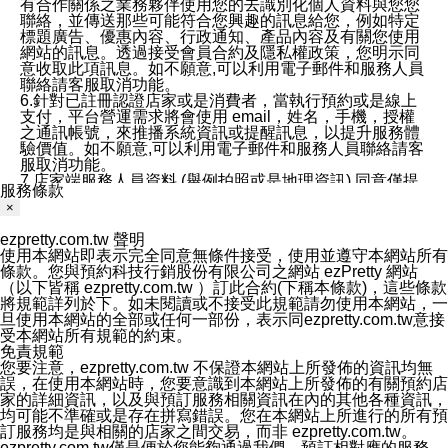
有合作關係之業務夥伴使用您的去識別化個人資料與您您
聯絡，並傳送那些可能符合您興趣的訊息給您，例如特定
標題廣告、優惠內容、行政通知、產品內容及有關您使用
網站的訊息。透過接受會員合約及隱私權政策，您明示同
意收取此項訊息。如不願意,可以利用電子郵件和服務人員
聯絡請客服取消功能。
6.針對已註冊認證店家或是消費者，當執行預約或是線上
支付，平台營運需求將會使用 email，姓名，手機，授權
之通訊帳號，來推播系統資訊或提醒訊息，以提升服務體
驗價值。如不願意,可以利用電子郵件和服務人員聯絡請客
服取消功能。
7.店家端服務人員資料 (舉例拍照或是地理資訊) 同意僅提
服務條款
供所屬店家管理人員可以使用消費者的作品集資料和員工
×
打卡個人圖像行為。本公司及ezPretty平台不會做任何使
用。
ezpretty.com.tw 聲明
三、本公司對您個人資料的揭露
使用本網站即表示完全同意無條件接受，使用並遵守本網站所有
1.基於現有服務平台的監管環境，預約科技保證不會揭露
條款。您與預約科技行銷股份有限公司之網站 ezPretty 網站
任何店家的營運資訊，且預約科技和店家均不能洩露消費
（以下皆稱 ezpretty.com.tw ）訂此合約(下稱本條款)，這些條款
者的個人資料。然而，在某些情況下，本公司可能會因受
將規範詳列於下。如未閱讀或不接受此規範請勿使用本網站，一
政府要求或法律規定，而被迫向政府或第三方提供資料。
旦使用本網站的全部或任何一部份，表示同ezpretty.com.tw意接
第三方也可能非法地攔截或存取傳輸的私人通訊，或會員
受本網站所有規範的約束。
可能濫用或誤用從本公司網站獲得的您的資料。因此，儘
免責規範
管本公司使用企業標準的保護措施來保護您的隱私，本公
您要注意，ezpretty.com.tw 不保證本網站上所發佈的資訊均無
司並未承諾您的個人識別資料或私人通訊將永遠保密。
誤，在使用本網站時，您要意識到本網站上所發佈的有關預約店
2.根據本公司的政策，本公司不會將涉及您的個人識別資
家的詳細資訊，以及與預訂服務相關資訊在內的其他各種資訊，
料出租或出售給第三方。
均可能不準確或是存在拼寫錯誤。您在本網站上所進行的所有預
3. 本公司、所屬集團、關係企業或與其合作行銷之第三方
訂服務均是與相關的店家之間交易，而非 ezpretty.com.tw。
業務合作公司會在您同意之情形下，始得利用您的個人資
ezpretty.com.tw僅是便於您能夠通過我們，預訂相對應的服務。