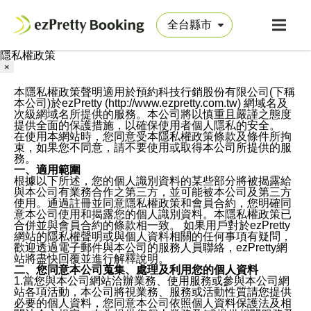
隱私權政策
×
本隱私權政策聲明適用於預約科技行銷股份有限公司(下稱
本公司)於ezPretty (http://www.ezpretty.com.tw) 網域名及
次級網域名所提供的服務。本公司將以慎重且嚴謹之態度
提供全面的保護措施，以確保使用者個人隱私的安全。
在使用本網站時，您同意受本隱私權政策條款及條件所拘
束，如果您不同意，請不要使用或取得本公司所提供的服
務。
一、適用範圍
根據以下所述，您的個人識別資料的某些部分將被揭露給
與本公司有業務合作之第三方，並可能被本公司及第三方
使用。通過註冊並同意隱私權政策和會員合約，您明確同
意本公司使用和揭露您的個人識別資料。本隱私權政策已
合併並與會員合約的條款相一致。 如果用戶對於ezPretty
網站的隱私權聲明或與個人資料相關的任何事項有疑問，
歡迎透過電子郵件與本公司的服務人員聯絡，ezPretty網
站將盡快回覆並進行解釋說明。
二、您同意本公司蒐集、處理及利用您的個人資料
1.當您與本公司網站洽辦業務、使用服務或參與本公司網
站各項活動，本公司將視業務、服務或活動性質請您提供
必要的個人資料，您同意本公司依照個人資料保護法及相