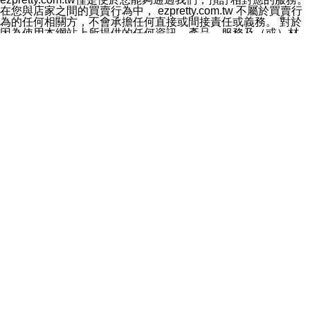
料於行銷活動資訊、商品訊息或新服務等相關行銷，且於
在您與店家之間的買賣行為中， ezpretty.com.tw 不屬於買賣行
首次行銷時，將提供您表示拒絕行銷之方式，本公司不會
為的任何相關方，不會承擔任何直接或間接責任或義務。 對於
向您索取相關費用。如您拒絕接受行銷服務或嗣後欲拒絕
因為使用本網站上所提供的任何資訊、產品、服務及（或）材
時，均可隨時通知本公司，本公司、所屬集團、關係企業
料，而產生或導致的任何損失或損害，ezpretty.com.tw 及其管
或與其合作行銷之第三方業務合作公司或第三方業務合作
理人員、員工或代表人均對此不承擔任何責任。 儘管
公司將立即停止利用您的個人資料行銷。
ezpretty.com.tw 已經盡了適當努力確保本網站上所列的服務符
四、個人資料利用之期間、地區、對象及方式如下
合合理的標準，仍不得將本網站內所列出的任何服務視為
1.期間：您同意於本公司存續期間或依法令之資料保存期
ezpretty.com.tw 推薦的服務，或是認為其代表該服務將會適用
間內，以及您的個人資料蒐集之目的消失或期限屆滿時，
於該用戶。如果該服務不適用於您，ezpretty.com.tw 將對此不
本公司得繼續保存、處理或利用您的個人資料。
承擔任何責任。
2.地區：就中華民國領域內。
網站使用者的守法義務及承諾
3.對象：本公司所屬公司(本公司)及其分公司、本公司之關
本條款構成您與 ezPretty 間之有效契約。 本條款中如有一部無
係企業、其他與本公司有業務往來或合作之機構。
效時，不影響其他條款之效力。 本條款如有未盡之處，雙方均
4.方式：以電話、簡訊、電子郵件、紙本或其他合於當時
應依誠實信用、平等互惠原則，共商解決之道。
科技之適當方式作個人資料之利用，(包括任何依法得利用
年齡和責任
之方式，但不限於使用於本網站或與外部合作之行銷)並於
你向 ezpretty.com.tw您確認您已經達到使用本網站的合法年
法令容許之範圍內，為行銷建檔、揭露、轉介或交互運用
齡。可以針對您在使用本網站時產生的任何責任，形成有約束力
予本公司及其合作對象。
的法律責任。您理解使用本網站時及他人使用您的登錄資訊使用
五、個人資料之類別
本網站時所產生的交易責任。
本聲明所指之個人資料類別如下:
網站連結
1.您提供之資料，包括您的姓名、性別、連絡方式(包括但
本網站可能包含有通往ezpretty.com.tw以外的其他方所運營網站
不限於電話、E-MAIL及地址等)、服務單位、職稱、為完
的超連結。此類超連結僅提供用於參考。此類網站不是由
成收款或付款所需之資料、IＰ位址、及其他得以直接或間
ezpretty.com.tw 控制，我們對其內容不承擔任何責任。在本網
接識別使用者身分之個人資料，及執行職務或業務之必要
站上加入通往此類網站的超連結，並非暗示我們贊同此類網站上
範圍內所需蒐集、處理及利用的個人資料。
的材料或是與其經營人之間存在任何聯繫。
2.為提升服務品質，本公司會依照所提供服務之性質，記
智慧財產權聲明
錄使用者的IP位址、以及在本公司內的瀏覽活動(例如，使
本網站上的所有資訊、內容、圖片、文字、聲音、圖像22、按
用者所使用的軟硬體、所點選的網頁)等資料，但是這些資
鈕、商標、服務標章及商品名稱均受中華民國國家法律及國際條