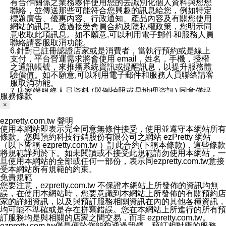
有合作關係之業務夥伴使用您的去識別化個人資料與您您
聯絡，並傳送那些可能符合您興趣的訊息給您，例如特定
標題廣告、優惠內容、行政通知、產品內容及有關您使用
網站的訊息。透過接受會員合約及隱私權政策，您明示同
意收取此項訊息。如不願意,可以利用電子郵件和服務人員
聯絡請客服取消功能。
6.針對已註冊認證店家或是消費者，當執行預約或是線上
支付，平台營運需求將會使用 email，姓名，手機，授權
之通訊帳號，來推播系統資訊或提醒訊息，以提升服務體
驗價值。如不願意,可以利用電子郵件和服務人員聯絡請客
服取消功能。
7.店家端服務人員資料 (舉例拍照或是地理資訊) 同意僅提
服務條款
供所屬店家管理人員可以使用消費者的作品集資料和員工
×
打卡個人圖像行為。本公司及ezPretty平台不會做任何使
用。
ezpretty.com.tw 聲明
三、本公司對您個人資料的揭露
使用本網站即表示完全同意無條件接受，使用並遵守本網站所有
1.基於現有服務平台的監管環境，預約科技保證不會揭露
條款。您與預約科技行銷股份有限公司之網站 ezPretty 網站
任何店家的營運資訊，且預約科技和店家均不能洩露消費
（以下皆稱 ezpretty.com.tw ）訂此合約(下稱本條款)，這些條款
者的個人資料。然而，在某些情況下，本公司可能會因受
將規範詳列於下。如未閱讀或不接受此規範請勿使用本網站，一
政府要求或法律規定，而被迫向政府或第三方提供資料。
旦使用本網站的全部或任何一部份，表示同ezpretty.com.tw意接
第三方也可能非法地攔截或存取傳輸的私人通訊，或會員
受本網站所有規範的約束。
可能濫用或誤用從本公司網站獲得的您的資料。因此，儘
免責規範
管本公司使用企業標準的保護措施來保護您的隱私，本公
您要注意，ezpretty.com.tw 不保證本網站上所發佈的資訊均無
司並未承諾您的個人識別資料或私人通訊將永遠保密。
誤，在使用本網站時，您要意識到本網站上所發佈的有關預約店
2.根據本公司的政策，本公司不會將涉及您的個人識別資
家的詳細資訊，以及與預訂服務相關資訊在內的其他各種資訊，
料出租或出售給第三方。
均可能不準確或是存在拼寫錯誤。您在本網站上所進行的所有預
3. 本公司、所屬集團、關係企業或與其合作行銷之第三方
訂服務均是與相關的店家之間交易，而非 ezpretty.com.tw。
業務合作公司會在您同意之情形下，始得利用您的個人資
ezpretty.com.tw僅是便於您能夠通過我們，預訂相對應的服務。