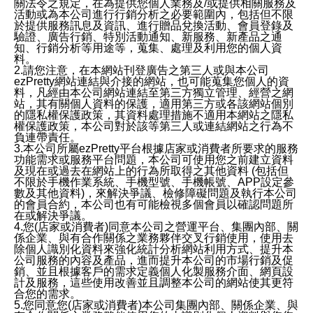
關法令之規定，在為提供您個人業務及/或提供相關服務及
活動或為本公司進行行銷分析之必要範圍內，包括但不限
於提供服務訊息及資訊、進行贈品兌換活動、會員登錄及
驗證、廣告行銷、特別活動通知、新服務、新產品之通
知、行銷分析等用途等，蒐集、處理及利用您的個人資
料。
2.請您注意，在本網站刊登廣告之第三人或與本公司
ezPretty網站連結與介接的網站，也可能蒐集您個人的資
料，凡經由本公司網站連結至第三方獨立管理、經營之網
站，其有關個人資料的保護，適用第三方或各該網站個別
的隱私權保護政策，其資料處理措施不適用本網站之隱私
權保護政策，本公司對於該等第三人或連結網站之行為不
負連帶責任。
3.本公司所屬ezPretty平台根據店家或消費者所要求的服務
功能需求或服務平台問題，本公司可使用您之前建立資料
及現在或過去在網站上的行為所取得之其他資料 (包括但
不限於手機作業系統、手機型號、手機帳號、APP設定參
數及其他資料)，來解決爭議、檢修障礙問題及執行本公司
的會員合約，本公司也有可能檢視多個會員以確認問題所
在或解決爭議。
4.您(店家或消費者)同意本公司之營運平台、集團內部、關
係企業、與有合作關係之業務夥伴交叉行銷使用，使用去
除個人識別化資料來強化統計分析網站利用方式、提升本
公司服務的內容及產品，進而提升本公司的市場行銷及促
銷、並且根據客戶的需求定義個人化製服務介面、網頁設
計及服務，這些使用改善並且調整本公司的網站使其更符
合您的需求。
5.您同意您(店家或消費者)本公司集團內部、關係企業、與