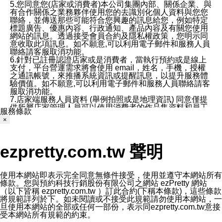
5.您同意您(店家或消費者)本公司集團內部、關係企業、與
有合作關係之業務夥伴使用您的去識別化個人資料與您您
聯絡，並傳送那些可能符合您興趣的訊息給您，例如特定
標題廣告、優惠內容、行政通知、產品內容及有關您使用
網站的訊息。透過接受會員合約及隱私權政策，您明示同
意收取此項訊息。如不願意,可以利用電子郵件和服務人員
聯絡請客服取消功能。
6.針對已註冊認證店家或是消費者，當執行預約或是線上
支付，平台營運需求將會使用 email，姓名，手機，授權
之通訊帳號，來推播系統資訊或提醒訊息，以提升服務體
驗價值。如不願意,可以利用電子郵件和服務人員聯絡請客
服取消功能。
7.店家端服務人員資料 (舉例拍照或是地理資訊) 同意僅提
供所屬店家管理人員可以使用消費者的作品集資料和員工
服務條款
打卡個人圖像行為。本公司及ezPretty平台不會做任何使
×
用。
三、本公司對您個人資料的揭露
1.基於現有服務平台的監管環境，預約科技保證不會揭露
ezpretty.com.tw 聲明
任何店家的營運資訊，且預約科技和店家均不能洩露消費
者的個人資料。然而，在某些情況下，本公司可能會因受
政府要求或法律規定，而被迫向政府或第三方提供資料。
第三方也可能非法地攔截或存取傳輸的私人通訊，或會員
使用本網站即表示完全同意無條件接受，使用並遵守本網站所有
可能濫用或誤用從本公司網站獲得的您的資料。因此，儘
條款。您與預約科技行銷股份有限公司之網站 ezPretty 網站
管本公司使用企業標準的保護措施來保護您的隱私，本公
（以下皆稱 ezpretty.com.tw ）訂此合約(下稱本條款)，這些條款
司並未承諾您的個人識別資料或私人通訊將永遠保密。
將規範詳列於下。如未閱讀或不接受此規範請勿使用本網站，一
2.根據本公司的政策，本公司不會將涉及您的個人識別資
旦使用本網站的全部或任何一部份，表示同ezpretty.com.tw意接
料出租或出售給第三方。
受本網站所有規範的約束。
3. 本公司、所屬集團、關係企業或與其合作行銷之第三方