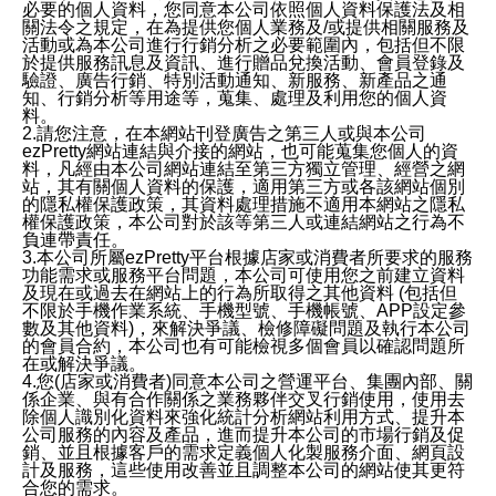
必要的個人資料，您同意本公司依照個人資料保護法及相
關法令之規定，在為提供您個人業務及/或提供相關服務及
活動或為本公司進行行銷分析之必要範圍內，包括但不限
於提供服務訊息及資訊、進行贈品兌換活動、會員登錄及
驗證、廣告行銷、特別活動通知、新服務、新產品之通
知、行銷分析等用途等，蒐集、處理及利用您的個人資
料。
2.請您注意，在本網站刊登廣告之第三人或與本公司
ezPretty網站連結與介接的網站，也可能蒐集您個人的資
料，凡經由本公司網站連結至第三方獨立管理、經營之網
站，其有關個人資料的保護，適用第三方或各該網站個別
的隱私權保護政策，其資料處理措施不適用本網站之隱私
權保護政策，本公司對於該等第三人或連結網站之行為不
負連帶責任。
3.本公司所屬ezPretty平台根據店家或消費者所要求的服務
功能需求或服務平台問題，本公司可使用您之前建立資料
及現在或過去在網站上的行為所取得之其他資料 (包括但
不限於手機作業系統、手機型號、手機帳號、APP設定參
數及其他資料)，來解決爭議、檢修障礙問題及執行本公司
的會員合約，本公司也有可能檢視多個會員以確認問題所
在或解決爭議。
4.您(店家或消費者)同意本公司之營運平台、集團內部、關
係企業、與有合作關係之業務夥伴交叉行銷使用，使用去
除個人識別化資料來強化統計分析網站利用方式、提升本
公司服務的內容及產品，進而提升本公司的市場行銷及促
銷、並且根據客戶的需求定義個人化製服務介面、網頁設
計及服務，這些使用改善並且調整本公司的網站使其更符
合您的需求。