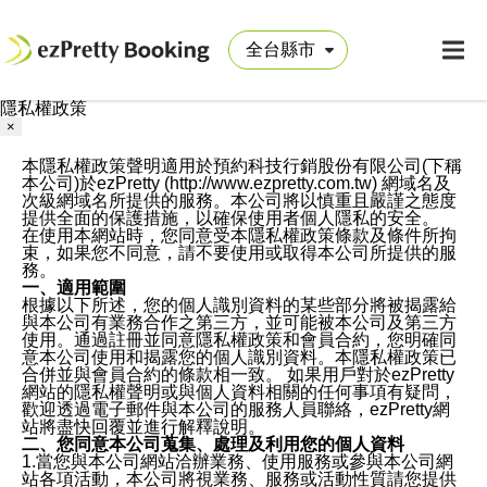
隱私權政策
×
本隱私權政策聲明適用於預約科技行銷股份有限公司(下稱
本公司)於ezPretty (http://www.ezpretty.com.tw) 網域名及
次級網域名所提供的服務。本公司將以慎重且嚴謹之態度
提供全面的保護措施，以確保使用者個人隱私的安全。
在使用本網站時，您同意受本隱私權政策條款及條件所拘
束，如果您不同意，請不要使用或取得本公司所提供的服
務。
一、適用範圍
根據以下所述，您的個人識別資料的某些部分將被揭露給
與本公司有業務合作之第三方，並可能被本公司及第三方
使用。通過註冊並同意隱私權政策和會員合約，您明確同
意本公司使用和揭露您的個人識別資料。本隱私權政策已
合併並與會員合約的條款相一致。 如果用戶對於ezPretty
網站的隱私權聲明或與個人資料相關的任何事項有疑問，
歡迎透過電子郵件與本公司的服務人員聯絡，ezPretty網
站將盡快回覆並進行解釋說明。
二、您同意本公司蒐集、處理及利用您的個人資料
1.當您與本公司網站洽辦業務、使用服務或參與本公司網
站各項活動，本公司將視業務、服務或活動性質請您提供