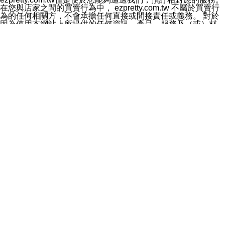
料於行銷活動資訊、商品訊息或新服務等相關行銷，且於
在您與店家之間的買賣行為中， ezpretty.com.tw 不屬於買賣行
首次行銷時，將提供您表示拒絕行銷之方式，本公司不會
為的任何相關方，不會承擔任何直接或間接責任或義務。 對於
向您索取相關費用。如您拒絕接受行銷服務或嗣後欲拒絕
因為使用本網站上所提供的任何資訊、產品、服務及（或）材
時，均可隨時通知本公司，本公司、所屬集團、關係企業
料，而產生或導致的任何損失或損害，ezpretty.com.tw 及其管
或與其合作行銷之第三方業務合作公司或第三方業務合作
理人員、員工或代表人均對此不承擔任何責任。 儘管
公司將立即停止利用您的個人資料行銷。
ezpretty.com.tw 已經盡了適當努力確保本網站上所列的服務符
四、個人資料利用之期間、地區、對象及方式如下
合合理的標準，仍不得將本網站內所列出的任何服務視為
1.期間：您同意於本公司存續期間或依法令之資料保存期
ezpretty.com.tw 推薦的服務，或是認為其代表該服務將會適用
間內，以及您的個人資料蒐集之目的消失或期限屆滿時，
於該用戶。如果該服務不適用於您，ezpretty.com.tw 將對此不
本公司得繼續保存、處理或利用您的個人資料。
承擔任何責任。
2.地區：就中華民國領域內。
網站使用者的守法義務及承諾
3.對象：本公司所屬公司(本公司)及其分公司、本公司之關
本條款構成您與 ezPretty 間之有效契約。 本條款中如有一部無
係企業、其他與本公司有業務往來或合作之機構。
效時，不影響其他條款之效力。 本條款如有未盡之處，雙方均
4.方式：以電話、簡訊、電子郵件、紙本或其他合於當時
應依誠實信用、平等互惠原則，共商解決之道。
科技之適當方式作個人資料之利用，(包括任何依法得利用
年齡和責任
之方式，但不限於使用於本網站或與外部合作之行銷)並於
你向 ezpretty.com.tw您確認您已經達到使用本網站的合法年
法令容許之範圍內，為行銷建檔、揭露、轉介或交互運用
齡。可以針對您在使用本網站時產生的任何責任，形成有約束力
予本公司及其合作對象。
的法律責任。您理解使用本網站時及他人使用您的登錄資訊使用
五、個人資料之類別
本網站時所產生的交易責任。
本聲明所指之個人資料類別如下:
網站連結
1.您提供之資料，包括您的姓名、性別、連絡方式(包括但
本網站可能包含有通往ezpretty.com.tw以外的其他方所運營網站
不限於電話、E-MAIL及地址等)、服務單位、職稱、為完
的超連結。此類超連結僅提供用於參考。此類網站不是由
成收款或付款所需之資料、IＰ位址、及其他得以直接或間
ezpretty.com.tw 控制，我們對其內容不承擔任何責任。在本網
接識別使用者身分之個人資料，及執行職務或業務之必要
站上加入通往此類網站的超連結，並非暗示我們贊同此類網站上
範圍內所需蒐集、處理及利用的個人資料。
的材料或是與其經營人之間存在任何聯繫。
2.為提升服務品質，本公司會依照所提供服務之性質，記
智慧財產權聲明
錄使用者的IP位址、以及在本公司內的瀏覽活動(例如，使
本網站上的所有資訊、內容、圖片、文字、聲音、圖像22、按
用者所使用的軟硬體、所點選的網頁)等資料，但是這些資
鈕、商標、服務標章及商品名稱均受中華民國國家法律及國際條