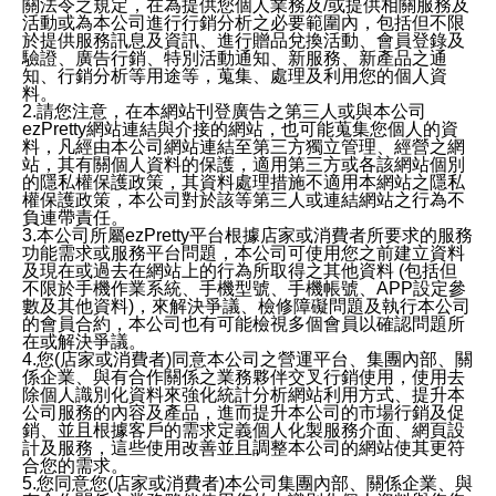
關法令之規定，在為提供您個人業務及/或提供相關服務及
活動或為本公司進行行銷分析之必要範圍內，包括但不限
於提供服務訊息及資訊、進行贈品兌換活動、會員登錄及
驗證、廣告行銷、特別活動通知、新服務、新產品之通
知、行銷分析等用途等，蒐集、處理及利用您的個人資
料。
2.請您注意，在本網站刊登廣告之第三人或與本公司
ezPretty網站連結與介接的網站，也可能蒐集您個人的資
料，凡經由本公司網站連結至第三方獨立管理、經營之網
站，其有關個人資料的保護，適用第三方或各該網站個別
的隱私權保護政策，其資料處理措施不適用本網站之隱私
權保護政策，本公司對於該等第三人或連結網站之行為不
負連帶責任。
3.本公司所屬ezPretty平台根據店家或消費者所要求的服務
功能需求或服務平台問題，本公司可使用您之前建立資料
及現在或過去在網站上的行為所取得之其他資料 (包括但
不限於手機作業系統、手機型號、手機帳號、APP設定參
數及其他資料)，來解決爭議、檢修障礙問題及執行本公司
的會員合約，本公司也有可能檢視多個會員以確認問題所
在或解決爭議。
4.您(店家或消費者)同意本公司之營運平台、集團內部、關
係企業、與有合作關係之業務夥伴交叉行銷使用，使用去
除個人識別化資料來強化統計分析網站利用方式、提升本
公司服務的內容及產品，進而提升本公司的市場行銷及促
銷、並且根據客戶的需求定義個人化製服務介面、網頁設
計及服務，這些使用改善並且調整本公司的網站使其更符
合您的需求。
5.您同意您(店家或消費者)本公司集團內部、關係企業、與