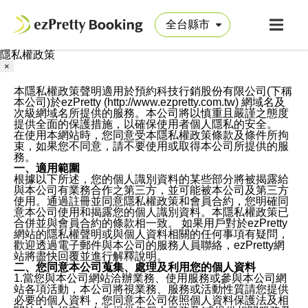
隱私權政策
×
本隱私權政策聲明適用於預約科技行銷股份有限公司(下稱
本公司)於ezPretty (http://www.ezpretty.com.tw) 網域名及
次級網域名所提供的服務。本公司將以慎重且嚴謹之態度
提供全面的保護措施，以確保使用者個人隱私的安全。
在使用本網站時，您同意受本隱私權政策條款及條件所拘
束，如果您不同意，請不要使用或取得本公司所提供的服
務。
一、適用範圍
根據以下所述，您的個人識別資料的某些部分將被揭露給
與本公司有業務合作之第三方，並可能被本公司及第三方
使用。通過註冊並同意隱私權政策和會員合約，您明確同
意本公司使用和揭露您的個人識別資料。本隱私權政策已
合併並與會員合約的條款相一致。 如果用戶對於ezPretty
網站的隱私權聲明或與個人資料相關的任何事項有疑問，
歡迎透過電子郵件與本公司的服務人員聯絡，ezPretty網
站將盡快回覆並進行解釋說明。
二、您同意本公司蒐集、處理及利用您的個人資料
1.當您與本公司網站洽辦業務、使用服務或參與本公司網
站各項活動，本公司將視業務、服務或活動性質請您提供
必要的個人資料，您同意本公司依照個人資料保護法及相