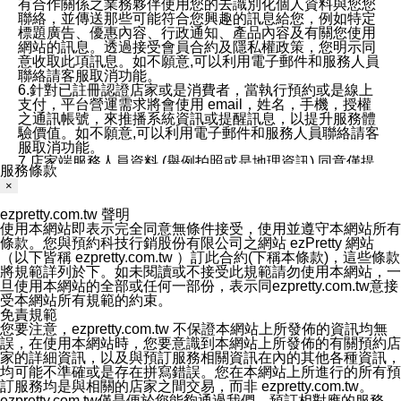
有合作關係之業務夥伴使用您的去識別化個人資料與您您
聯絡，並傳送那些可能符合您興趣的訊息給您，例如特定
標題廣告、優惠內容、行政通知、產品內容及有關您使用
網站的訊息。透過接受會員合約及隱私權政策，您明示同
意收取此項訊息。如不願意,可以利用電子郵件和服務人員
聯絡請客服取消功能。
6.針對已註冊認證店家或是消費者，當執行預約或是線上
支付，平台營運需求將會使用 email，姓名，手機，授權
之通訊帳號，來推播系統資訊或提醒訊息，以提升服務體
驗價值。如不願意,可以利用電子郵件和服務人員聯絡請客
服取消功能。
7.店家端服務人員資料 (舉例拍照或是地理資訊) 同意僅提
服務條款
供所屬店家管理人員可以使用消費者的作品集資料和員工
×
打卡個人圖像行為。本公司及ezPretty平台不會做任何使
用。
ezpretty.com.tw 聲明
三、本公司對您個人資料的揭露
使用本網站即表示完全同意無條件接受，使用並遵守本網站所有
1.基於現有服務平台的監管環境，預約科技保證不會揭露
條款。您與預約科技行銷股份有限公司之網站 ezPretty 網站
任何店家的營運資訊，且預約科技和店家均不能洩露消費
（以下皆稱 ezpretty.com.tw ）訂此合約(下稱本條款)，這些條款
者的個人資料。然而，在某些情況下，本公司可能會因受
將規範詳列於下。如未閱讀或不接受此規範請勿使用本網站，一
政府要求或法律規定，而被迫向政府或第三方提供資料。
旦使用本網站的全部或任何一部份，表示同ezpretty.com.tw意接
第三方也可能非法地攔截或存取傳輸的私人通訊，或會員
受本網站所有規範的約束。
可能濫用或誤用從本公司網站獲得的您的資料。因此，儘
免責規範
管本公司使用企業標準的保護措施來保護您的隱私，本公
您要注意，ezpretty.com.tw 不保證本網站上所發佈的資訊均無
司並未承諾您的個人識別資料或私人通訊將永遠保密。
誤，在使用本網站時，您要意識到本網站上所發佈的有關預約店
2.根據本公司的政策，本公司不會將涉及您的個人識別資
家的詳細資訊，以及與預訂服務相關資訊在內的其他各種資訊，
料出租或出售給第三方。
均可能不準確或是存在拼寫錯誤。您在本網站上所進行的所有預
3. 本公司、所屬集團、關係企業或與其合作行銷之第三方
訂服務均是與相關的店家之間交易，而非 ezpretty.com.tw。
業務合作公司會在您同意之情形下，始得利用您的個人資
ezpretty.com.tw僅是便於您能夠通過我們，預訂相對應的服務。