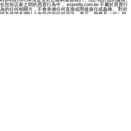
料於行銷活動資訊、商品訊息或新服務等相關行銷，且於
在您與店家之間的買賣行為中， ezpretty.com.tw 不屬於買賣行
首次行銷時，將提供您表示拒絕行銷之方式，本公司不會
為的任何相關方，不會承擔任何直接或間接責任或義務。 對於
向您索取相關費用。如您拒絕接受行銷服務或嗣後欲拒絕
因為使用本網站上所提供的任何資訊、產品、服務及（或）材
時，均可隨時通知本公司，本公司、所屬集團、關係企業
料，而產生或導致的任何損失或損害，ezpretty.com.tw 及其管
或與其合作行銷之第三方業務合作公司或第三方業務合作
理人員、員工或代表人均對此不承擔任何責任。 儘管
公司將立即停止利用您的個人資料行銷。
ezpretty.com.tw 已經盡了適當努力確保本網站上所列的服務符
四、個人資料利用之期間、地區、對象及方式如下
合合理的標準，仍不得將本網站內所列出的任何服務視為
1.期間：您同意於本公司存續期間或依法令之資料保存期
ezpretty.com.tw 推薦的服務，或是認為其代表該服務將會適用
間內，以及您的個人資料蒐集之目的消失或期限屆滿時，
於該用戶。如果該服務不適用於您，ezpretty.com.tw 將對此不
本公司得繼續保存、處理或利用您的個人資料。
承擔任何責任。
2.地區：就中華民國領域內。
網站使用者的守法義務及承諾
3.對象：本公司所屬公司(本公司)及其分公司、本公司之關
本條款構成您與 ezPretty 間之有效契約。 本條款中如有一部無
係企業、其他與本公司有業務往來或合作之機構。
效時，不影響其他條款之效力。 本條款如有未盡之處，雙方均
4.方式：以電話、簡訊、電子郵件、紙本或其他合於當時
應依誠實信用、平等互惠原則，共商解決之道。
科技之適當方式作個人資料之利用，(包括任何依法得利用
年齡和責任
之方式，但不限於使用於本網站或與外部合作之行銷)並於
你向 ezpretty.com.tw您確認您已經達到使用本網站的合法年
法令容許之範圍內，為行銷建檔、揭露、轉介或交互運用
齡。可以針對您在使用本網站時產生的任何責任，形成有約束力
予本公司及其合作對象。
的法律責任。您理解使用本網站時及他人使用您的登錄資訊使用
五、個人資料之類別
本網站時所產生的交易責任。
本聲明所指之個人資料類別如下:
網站連結
1.您提供之資料，包括您的姓名、性別、連絡方式(包括但
本網站可能包含有通往ezpretty.com.tw以外的其他方所運營網站
不限於電話、E-MAIL及地址等)、服務單位、職稱、為完
的超連結。此類超連結僅提供用於參考。此類網站不是由
成收款或付款所需之資料、IＰ位址、及其他得以直接或間
ezpretty.com.tw 控制，我們對其內容不承擔任何責任。在本網
接識別使用者身分之個人資料，及執行職務或業務之必要
站上加入通往此類網站的超連結，並非暗示我們贊同此類網站上
範圍內所需蒐集、處理及利用的個人資料。
的材料或是與其經營人之間存在任何聯繫。
2.為提升服務品質，本公司會依照所提供服務之性質，記
智慧財產權聲明
錄使用者的IP位址、以及在本公司內的瀏覽活動(例如，使
本網站上的所有資訊、內容、圖片、文字、聲音、圖像22、按
用者所使用的軟硬體、所點選的網頁)等資料，但是這些資
鈕、商標、服務標章及商品名稱均受中華民國國家法律及國際條