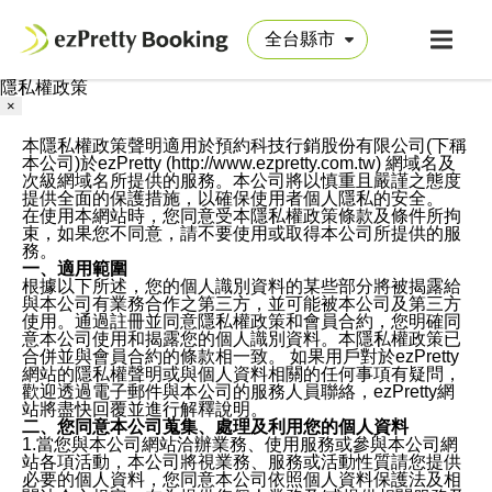
隱私權政策
×
本隱私權政策聲明適用於預約科技行銷股份有限公司(下稱
本公司)於ezPretty (http://www.ezpretty.com.tw) 網域名及
次級網域名所提供的服務。本公司將以慎重且嚴謹之態度
提供全面的保護措施，以確保使用者個人隱私的安全。
在使用本網站時，您同意受本隱私權政策條款及條件所拘
束，如果您不同意，請不要使用或取得本公司所提供的服
務。
一、適用範圍
根據以下所述，您的個人識別資料的某些部分將被揭露給
與本公司有業務合作之第三方，並可能被本公司及第三方
使用。通過註冊並同意隱私權政策和會員合約，您明確同
意本公司使用和揭露您的個人識別資料。本隱私權政策已
合併並與會員合約的條款相一致。 如果用戶對於ezPretty
網站的隱私權聲明或與個人資料相關的任何事項有疑問，
歡迎透過電子郵件與本公司的服務人員聯絡，ezPretty網
站將盡快回覆並進行解釋說明。
二、您同意本公司蒐集、處理及利用您的個人資料
1.當您與本公司網站洽辦業務、使用服務或參與本公司網
站各項活動，本公司將視業務、服務或活動性質請您提供
必要的個人資料，您同意本公司依照個人資料保護法及相