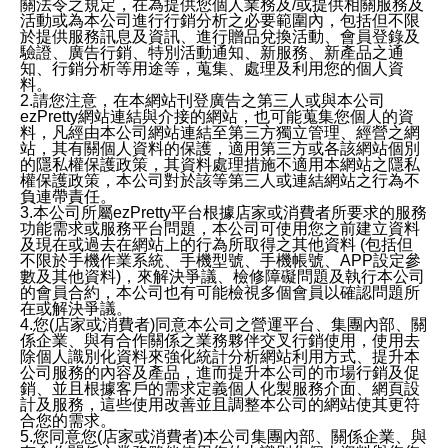
關法令之規定，在為提供您個人業務及/或提供相關服務及
活動或為本公司進行行銷分析之必要範圍內，包括但不限
於提供服務訊息及資訊、進行贈品兌換活動、會員登錄及
驗證、廣告行銷、特別活動通知、新服務、新產品之通
知、行銷分析等用途等，蒐集、處理及利用您的個人資
料。
2.請您注意，在本網站刊登廣告之第三人或與本公司
ezPretty網站連結與介接的網站，也可能蒐集您個人的資
料，凡經由本公司網站連結至第三方獨立管理、經營之網
站，其有關個人資料的保護，適用第三方或各該網站個別
的隱私權保護政策，其資料處理措施不適用本網站之隱私
權保護政策，本公司對於該等第三人或連結網站之行為不
負連帶責任。
3.本公司所屬ezPretty平台根據店家或消費者所要求的服務
功能需求或服務平台問題，本公司可使用您之前建立資料
及現在或過去在網站上的行為所取得之其他資料 (包括但
不限於手機作業系統、手機型號、手機帳號、APP設定參
數及其他資料)，來解決爭議、檢修障礙問題及執行本公司
的會員合約，本公司也有可能檢視多個會員以確認問題所
在或解決爭議。
4.您(店家或消費者)同意本公司之營運平台、集團內部、關
係企業、與有合作關係之業務夥伴交叉行銷使用，使用去
除個人識別化資料來強化統計分析網站利用方式、提升本
公司服務的內容及產品，進而提升本公司的市場行銷及促
銷、並且根據客戶的需求定義個人化製服務介面、網頁設
計及服務，這些使用改善並且調整本公司的網站使其更符
合您的需求。
5.您同意您(店家或消費者)本公司集團內部、關係企業、與