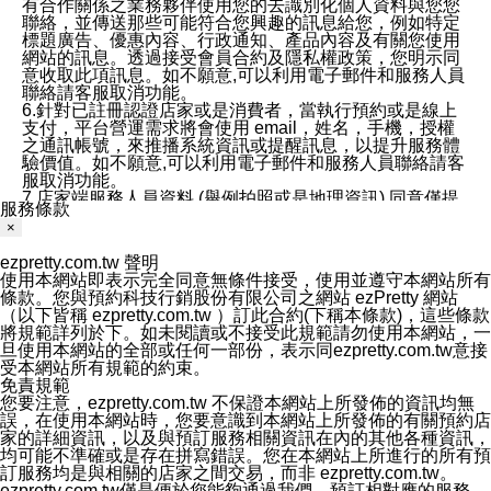
有合作關係之業務夥伴使用您的去識別化個人資料與您您
聯絡，並傳送那些可能符合您興趣的訊息給您，例如特定
標題廣告、優惠內容、行政通知、產品內容及有關您使用
網站的訊息。透過接受會員合約及隱私權政策，您明示同
意收取此項訊息。如不願意,可以利用電子郵件和服務人員
聯絡請客服取消功能。
6.針對已註冊認證店家或是消費者，當執行預約或是線上
支付，平台營運需求將會使用 email，姓名，手機，授權
之通訊帳號，來推播系統資訊或提醒訊息，以提升服務體
驗價值。如不願意,可以利用電子郵件和服務人員聯絡請客
服取消功能。
7.店家端服務人員資料 (舉例拍照或是地理資訊) 同意僅提
服務條款
供所屬店家管理人員可以使用消費者的作品集資料和員工
×
打卡個人圖像行為。本公司及ezPretty平台不會做任何使
用。
ezpretty.com.tw 聲明
三、本公司對您個人資料的揭露
使用本網站即表示完全同意無條件接受，使用並遵守本網站所有
1.基於現有服務平台的監管環境，預約科技保證不會揭露
條款。您與預約科技行銷股份有限公司之網站 ezPretty 網站
任何店家的營運資訊，且預約科技和店家均不能洩露消費
（以下皆稱 ezpretty.com.tw ）訂此合約(下稱本條款)，這些條款
者的個人資料。然而，在某些情況下，本公司可能會因受
將規範詳列於下。如未閱讀或不接受此規範請勿使用本網站，一
政府要求或法律規定，而被迫向政府或第三方提供資料。
旦使用本網站的全部或任何一部份，表示同ezpretty.com.tw意接
第三方也可能非法地攔截或存取傳輸的私人通訊，或會員
受本網站所有規範的約束。
可能濫用或誤用從本公司網站獲得的您的資料。因此，儘
免責規範
管本公司使用企業標準的保護措施來保護您的隱私，本公
您要注意，ezpretty.com.tw 不保證本網站上所發佈的資訊均無
司並未承諾您的個人識別資料或私人通訊將永遠保密。
誤，在使用本網站時，您要意識到本網站上所發佈的有關預約店
2.根據本公司的政策，本公司不會將涉及您的個人識別資
家的詳細資訊，以及與預訂服務相關資訊在內的其他各種資訊，
料出租或出售給第三方。
均可能不準確或是存在拼寫錯誤。您在本網站上所進行的所有預
3. 本公司、所屬集團、關係企業或與其合作行銷之第三方
訂服務均是與相關的店家之間交易，而非 ezpretty.com.tw。
業務合作公司會在您同意之情形下，始得利用您的個人資
ezpretty.com.tw僅是便於您能夠通過我們，預訂相對應的服務。