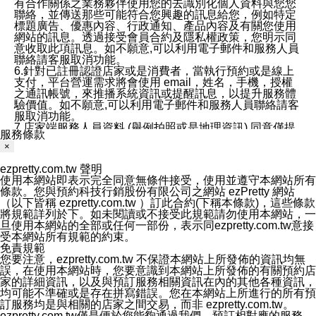
有合作關係之業務夥伴使用您的去識別化個人資料與您您
聯絡，並傳送那些可能符合您興趣的訊息給您，例如特定
標題廣告、優惠內容、行政通知、產品內容及有關您使用
網站的訊息。透過接受會員合約及隱私權政策，您明示同
意收取此項訊息。如不願意,可以利用電子郵件和服務人員
聯絡請客服取消功能。
6.針對已註冊認證店家或是消費者，當執行預約或是線上
支付，平台營運需求將會使用 email，姓名，手機，授權
之通訊帳號，來推播系統資訊或提醒訊息，以提升服務體
驗價值。如不願意,可以利用電子郵件和服務人員聯絡請客
服取消功能。
7.店家端服務人員資料 (舉例拍照或是地理資訊) 同意僅提
服務條款
供所屬店家管理人員可以使用消費者的作品集資料和員工
×
打卡個人圖像行為。本公司及ezPretty平台不會做任何使
用。
ezpretty.com.tw 聲明
三、本公司對您個人資料的揭露
使用本網站即表示完全同意無條件接受，使用並遵守本網站所有
1.基於現有服務平台的監管環境，預約科技保證不會揭露
條款。您與預約科技行銷股份有限公司之網站 ezPretty 網站
任何店家的營運資訊，且預約科技和店家均不能洩露消費
（以下皆稱 ezpretty.com.tw ）訂此合約(下稱本條款)，這些條款
者的個人資料。然而，在某些情況下，本公司可能會因受
將規範詳列於下。如未閱讀或不接受此規範請勿使用本網站，一
政府要求或法律規定，而被迫向政府或第三方提供資料。
旦使用本網站的全部或任何一部份，表示同ezpretty.com.tw意接
第三方也可能非法地攔截或存取傳輸的私人通訊，或會員
受本網站所有規範的約束。
可能濫用或誤用從本公司網站獲得的您的資料。因此，儘
免責規範
管本公司使用企業標準的保護措施來保護您的隱私，本公
您要注意，ezpretty.com.tw 不保證本網站上所發佈的資訊均無
司並未承諾您的個人識別資料或私人通訊將永遠保密。
誤，在使用本網站時，您要意識到本網站上所發佈的有關預約店
2.根據本公司的政策，本公司不會將涉及您的個人識別資
家的詳細資訊，以及與預訂服務相關資訊在內的其他各種資訊，
料出租或出售給第三方。
均可能不準確或是存在拼寫錯誤。您在本網站上所進行的所有預
3. 本公司、所屬集團、關係企業或與其合作行銷之第三方
訂服務均是與相關的店家之間交易，而非 ezpretty.com.tw。
業務合作公司會在您同意之情形下，始得利用您的個人資
ezpretty.com.tw僅是便於您能夠通過我們，預訂相對應的服務。