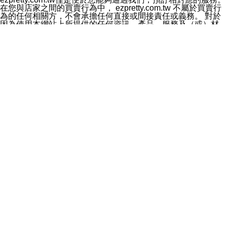
料於行銷活動資訊、商品訊息或新服務等相關行銷，且於
在您與店家之間的買賣行為中， ezpretty.com.tw 不屬於買賣行
首次行銷時，將提供您表示拒絕行銷之方式，本公司不會
為的任何相關方，不會承擔任何直接或間接責任或義務。 對於
向您索取相關費用。如您拒絕接受行銷服務或嗣後欲拒絕
因為使用本網站上所提供的任何資訊、產品、服務及（或）材
時，均可隨時通知本公司，本公司、所屬集團、關係企業
料，而產生或導致的任何損失或損害，ezpretty.com.tw 及其管
或與其合作行銷之第三方業務合作公司或第三方業務合作
理人員、員工或代表人均對此不承擔任何責任。 儘管
公司將立即停止利用您的個人資料行銷。
ezpretty.com.tw 已經盡了適當努力確保本網站上所列的服務符
四、個人資料利用之期間、地區、對象及方式如下
合合理的標準，仍不得將本網站內所列出的任何服務視為
1.期間：您同意於本公司存續期間或依法令之資料保存期
ezpretty.com.tw 推薦的服務，或是認為其代表該服務將會適用
間內，以及您的個人資料蒐集之目的消失或期限屆滿時，
於該用戶。如果該服務不適用於您，ezpretty.com.tw 將對此不
本公司得繼續保存、處理或利用您的個人資料。
承擔任何責任。
2.地區：就中華民國領域內。
網站使用者的守法義務及承諾
3.對象：本公司所屬公司(本公司)及其分公司、本公司之關
本條款構成您與 ezPretty 間之有效契約。 本條款中如有一部無
係企業、其他與本公司有業務往來或合作之機構。
效時，不影響其他條款之效力。 本條款如有未盡之處，雙方均
4.方式：以電話、簡訊、電子郵件、紙本或其他合於當時
應依誠實信用、平等互惠原則，共商解決之道。
科技之適當方式作個人資料之利用，(包括任何依法得利用
年齡和責任
之方式，但不限於使用於本網站或與外部合作之行銷)並於
你向 ezpretty.com.tw您確認您已經達到使用本網站的合法年
法令容許之範圍內，為行銷建檔、揭露、轉介或交互運用
齡。可以針對您在使用本網站時產生的任何責任，形成有約束力
予本公司及其合作對象。
的法律責任。您理解使用本網站時及他人使用您的登錄資訊使用
五、個人資料之類別
本網站時所產生的交易責任。
本聲明所指之個人資料類別如下:
網站連結
1.您提供之資料，包括您的姓名、性別、連絡方式(包括但
本網站可能包含有通往ezpretty.com.tw以外的其他方所運營網站
不限於電話、E-MAIL及地址等)、服務單位、職稱、為完
的超連結。此類超連結僅提供用於參考。此類網站不是由
成收款或付款所需之資料、IＰ位址、及其他得以直接或間
ezpretty.com.tw 控制，我們對其內容不承擔任何責任。在本網
接識別使用者身分之個人資料，及執行職務或業務之必要
站上加入通往此類網站的超連結，並非暗示我們贊同此類網站上
範圍內所需蒐集、處理及利用的個人資料。
的材料或是與其經營人之間存在任何聯繫。
2.為提升服務品質，本公司會依照所提供服務之性質，記
智慧財產權聲明
錄使用者的IP位址、以及在本公司內的瀏覽活動(例如，使
本網站上的所有資訊、內容、圖片、文字、聲音、圖像22、按
用者所使用的軟硬體、所點選的網頁)等資料，但是這些資
鈕、商標、服務標章及商品名稱均受中華民國國家法律及國際條