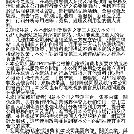
關法令之規定，在為提供您個人業務及/或提供相關服務及
活動或為本公司進行行銷分析之必要範圍內，包括但不限
於提供服務訊息及資訊、進行贈品兌換活動、會員登錄及
驗證、廣告行銷、特別活動通知、新服務、新產品之通
知、行銷分析等用途等，蒐集、處理及利用您的個人資
料。
2.請您注意，在本網站刊登廣告之第三人或與本公司
ezPretty網站連結與介接的網站，也可能蒐集您個人的資
料，凡經由本公司網站連結至第三方獨立管理、經營之網
站，其有關個人資料的保護，適用第三方或各該網站個別
的隱私權保護政策，其資料處理措施不適用本網站之隱私
權保護政策，本公司對於該等第三人或連結網站之行為不
負連帶責任。
3.本公司所屬ezPretty平台根據店家或消費者所要求的服務
功能需求或服務平台問題，本公司可使用您之前建立資料
及現在或過去在網站上的行為所取得之其他資料 (包括但
不限於手機作業系統、手機型號、手機帳號、APP設定參
數及其他資料)，來解決爭議、檢修障礙問題及執行本公司
的會員合約，本公司也有可能檢視多個會員以確認問題所
在或解決爭議。
4.您(店家或消費者)同意本公司之營運平台、集團內部、關
係企業、與有合作關係之業務夥伴交叉行銷使用，使用去
除個人識別化資料來強化統計分析網站利用方式、提升本
公司服務的內容及產品，進而提升本公司的市場行銷及促
銷、並且根據客戶的需求定義個人化製服務介面、網頁設
計及服務，這些使用改善並且調整本公司的網站使其更符
合您的需求。
5.您同意您(店家或消費者)本公司集團內部、關係企業、與