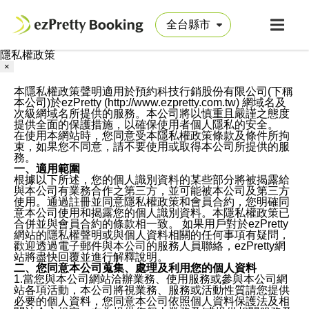
隱私權政策
×
本隱私權政策聲明適用於預約科技行銷股份有限公司(下稱
本公司)於ezPretty (http://www.ezpretty.com.tw) 網域名及
次級網域名所提供的服務。本公司將以慎重且嚴謹之態度
提供全面的保護措施，以確保使用者個人隱私的安全。
在使用本網站時，您同意受本隱私權政策條款及條件所拘
束，如果您不同意，請不要使用或取得本公司所提供的服
務。
一、適用範圍
根據以下所述，您的個人識別資料的某些部分將被揭露給
與本公司有業務合作之第三方，並可能被本公司及第三方
使用。通過註冊並同意隱私權政策和會員合約，您明確同
意本公司使用和揭露您的個人識別資料。本隱私權政策已
合併並與會員合約的條款相一致。 如果用戶對於ezPretty
網站的隱私權聲明或與個人資料相關的任何事項有疑問，
歡迎透過電子郵件與本公司的服務人員聯絡，ezPretty網
站將盡快回覆並進行解釋說明。
二、您同意本公司蒐集、處理及利用您的個人資料
1.當您與本公司網站洽辦業務、使用服務或參與本公司網
站各項活動，本公司將視業務、服務或活動性質請您提供
必要的個人資料，您同意本公司依照個人資料保護法及相