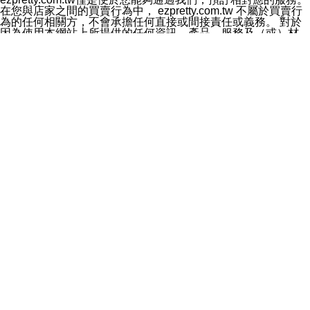
料於行銷活動資訊、商品訊息或新服務等相關行銷，且於
在您與店家之間的買賣行為中， ezpretty.com.tw 不屬於買賣行
首次行銷時，將提供您表示拒絕行銷之方式，本公司不會
為的任何相關方，不會承擔任何直接或間接責任或義務。 對於
向您索取相關費用。如您拒絕接受行銷服務或嗣後欲拒絕
因為使用本網站上所提供的任何資訊、產品、服務及（或）材
時，均可隨時通知本公司，本公司、所屬集團、關係企業
料，而產生或導致的任何損失或損害，ezpretty.com.tw 及其管
或與其合作行銷之第三方業務合作公司或第三方業務合作
理人員、員工或代表人均對此不承擔任何責任。 儘管
公司將立即停止利用您的個人資料行銷。
ezpretty.com.tw 已經盡了適當努力確保本網站上所列的服務符
四、個人資料利用之期間、地區、對象及方式如下
合合理的標準，仍不得將本網站內所列出的任何服務視為
1.期間：您同意於本公司存續期間或依法令之資料保存期
ezpretty.com.tw 推薦的服務，或是認為其代表該服務將會適用
間內，以及您的個人資料蒐集之目的消失或期限屆滿時，
於該用戶。如果該服務不適用於您，ezpretty.com.tw 將對此不
本公司得繼續保存、處理或利用您的個人資料。
承擔任何責任。
2.地區：就中華民國領域內。
網站使用者的守法義務及承諾
3.對象：本公司所屬公司(本公司)及其分公司、本公司之關
本條款構成您與 ezPretty 間之有效契約。 本條款中如有一部無
係企業、其他與本公司有業務往來或合作之機構。
效時，不影響其他條款之效力。 本條款如有未盡之處，雙方均
4.方式：以電話、簡訊、電子郵件、紙本或其他合於當時
應依誠實信用、平等互惠原則，共商解決之道。
科技之適當方式作個人資料之利用，(包括任何依法得利用
年齡和責任
之方式，但不限於使用於本網站或與外部合作之行銷)並於
你向 ezpretty.com.tw您確認您已經達到使用本網站的合法年
法令容許之範圍內，為行銷建檔、揭露、轉介或交互運用
齡。可以針對您在使用本網站時產生的任何責任，形成有約束力
予本公司及其合作對象。
的法律責任。您理解使用本網站時及他人使用您的登錄資訊使用
五、個人資料之類別
本網站時所產生的交易責任。
本聲明所指之個人資料類別如下:
網站連結
1.您提供之資料，包括您的姓名、性別、連絡方式(包括但
本網站可能包含有通往ezpretty.com.tw以外的其他方所運營網站
不限於電話、E-MAIL及地址等)、服務單位、職稱、為完
的超連結。此類超連結僅提供用於參考。此類網站不是由
成收款或付款所需之資料、IＰ位址、及其他得以直接或間
ezpretty.com.tw 控制，我們對其內容不承擔任何責任。在本網
接識別使用者身分之個人資料，及執行職務或業務之必要
站上加入通往此類網站的超連結，並非暗示我們贊同此類網站上
範圍內所需蒐集、處理及利用的個人資料。
的材料或是與其經營人之間存在任何聯繫。
2.為提升服務品質，本公司會依照所提供服務之性質，記
智慧財產權聲明
錄使用者的IP位址、以及在本公司內的瀏覽活動(例如，使
本網站上的所有資訊、內容、圖片、文字、聲音、圖像22、按
用者所使用的軟硬體、所點選的網頁)等資料，但是這些資
鈕、商標、服務標章及商品名稱均受中華民國國家法律及國際條