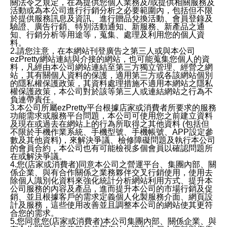
關法令之規定，在為提供您個人業務及/或提供相關服務及
活動或為本公司進行行銷分析之必要範圍內，包括但不限
於提供服務訊息及資訊、進行贈品兌換活動、會員登錄及
驗證、廣告行銷、特別活動通知、新服務、新產品之通
知、行銷分析等用途等，蒐集、處理及利用您的個人資
料。
2.請您注意，在本網站刊登廣告之第三人或與本公司
ezPretty網站連結與介接的網站，也可能蒐集您個人的資
料，凡經由本公司網站連結至第三方獨立管理、經營之網
站，其有關個人資料的保護，適用第三方或各該網站個別
的隱私權保護政策，其資料處理措施不適用本網站之隱私
權保護政策，本公司對於該等第三人或連結網站之行為不
負連帶責任。
3.本公司所屬ezPretty平台根據店家或消費者所要求的服務
功能需求或服務平台問題，本公司可使用您之前建立資料
及現在或過去在網站上的行為所取得之其他資料 (包括但
不限於手機作業系統、手機型號、手機帳號、APP設定參
數及其他資料)，來解決爭議、檢修障礙問題及執行本公司
的會員合約，本公司也有可能檢視多個會員以確認問題所
在或解決爭議。
4.您(店家或消費者)同意本公司之營運平台、集團內部、關
係企業、與有合作關係之業務夥伴交叉行銷使用，使用去
除個人識別化資料來強化統計分析網站利用方式、提升本
公司服務的內容及產品，進而提升本公司的市場行銷及促
銷、並且根據客戶的需求定義個人化製服務介面、網頁設
計及服務，這些使用改善並且調整本公司的網站使其更符
合您的需求。
5.您同意您(店家或消費者)本公司集團內部、關係企業、與