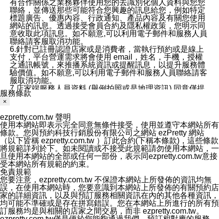
有合作關係之業務夥伴使用您的去識別化個人資料與您您
聯絡，並傳送那些可能符合您興趣的訊息給您，例如特定
標題廣告、優惠內容、行政通知、產品內容及有關您使用
網站的訊息。透過接受會員合約及隱私權政策，您明示同
意收取此項訊息。如不願意,可以利用電子郵件和服務人員
聯絡請客服取消功能。
6.針對已註冊認證店家或是消費者，當執行預約或是線上
支付，平台營運需求將會使用 email，姓名，手機，授權
之通訊帳號，來推播系統資訊或提醒訊息，以提升服務體
驗價值。如不願意,可以利用電子郵件和服務人員聯絡請客
服取消功能。
7.店家端服務人員資料 (舉例拍照或是地理資訊) 同意僅提
服務條款
供所屬店家管理人員可以使用消費者的作品集資料和員工
×
打卡個人圖像行為。本公司及ezPretty平台不會做任何使
用。
ezpretty.com.tw 聲明
三、本公司對您個人資料的揭露
使用本網站即表示完全同意無條件接受，使用並遵守本網站所有
1.基於現有服務平台的監管環境，預約科技保證不會揭露
條款。您與預約科技行銷股份有限公司之網站 ezPretty 網站
任何店家的營運資訊，且預約科技和店家均不能洩露消費
（以下皆稱 ezpretty.com.tw ）訂此合約(下稱本條款)，這些條款
者的個人資料。然而，在某些情況下，本公司可能會因受
將規範詳列於下。如未閱讀或不接受此規範請勿使用本網站，一
政府要求或法律規定，而被迫向政府或第三方提供資料。
旦使用本網站的全部或任何一部份，表示同ezpretty.com.tw意接
第三方也可能非法地攔截或存取傳輸的私人通訊，或會員
受本網站所有規範的約束。
可能濫用或誤用從本公司網站獲得的您的資料。因此，儘
免責規範
管本公司使用企業標準的保護措施來保護您的隱私，本公
您要注意，ezpretty.com.tw 不保證本網站上所發佈的資訊均無
司並未承諾您的個人識別資料或私人通訊將永遠保密。
誤，在使用本網站時，您要意識到本網站上所發佈的有關預約店
2.根據本公司的政策，本公司不會將涉及您的個人識別資
家的詳細資訊，以及與預訂服務相關資訊在內的其他各種資訊，
料出租或出售給第三方。
均可能不準確或是存在拼寫錯誤。您在本網站上所進行的所有預
3. 本公司、所屬集團、關係企業或與其合作行銷之第三方
訂服務均是與相關的店家之間交易，而非 ezpretty.com.tw。
業務合作公司會在您同意之情形下，始得利用您的個人資
ezpretty.com.tw僅是便於您能夠通過我們，預訂相對應的服務。