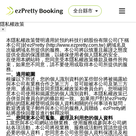
隱私權政策
×
本隱私權政策聲明適用於預約科技行銷股份有限公司(下稱
本公司)於ezPretty (http://www.ezpretty.com.tw) 網域名及
次級網域名所提供的服務。本公司將以慎重且嚴謹之態度
提供全面的保護措施，以確保使用者個人隱私的安全。
在使用本網站時，您同意受本隱私權政策條款及條件所拘
束，如果您不同意，請不要使用或取得本公司所提供的服
務。
一、適用範圍
根據以下所述，您的個人識別資料的某些部分將被揭露給
與本公司有業務合作之第三方，並可能被本公司及第三方
使用。通過註冊並同意隱私權政策和會員合約，您明確同
意本公司使用和揭露您的個人識別資料。本隱私權政策已
合併並與會員合約的條款相一致。 如果用戶對於ezPretty
網站的隱私權聲明或與個人資料相關的任何事項有疑問，
歡迎透過電子郵件與本公司的服務人員聯絡，ezPretty網
站將盡快回覆並進行解釋說明。
二、您同意本公司蒐集、處理及利用您的個人資料
1.當您與本公司網站洽辦業務、使用服務或參與本公司網
站各項活動，本公司將視業務、服務或活動性質請您提供
必要的個人資料，您同意本公司依照個人資料保護法及相