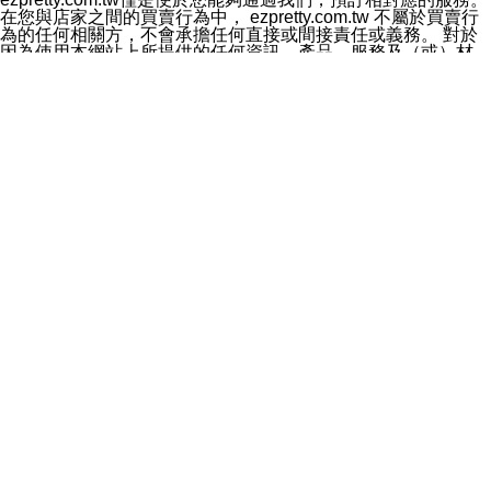
料於行銷活動資訊、商品訊息或新服務等相關行銷，且於
在您與店家之間的買賣行為中， ezpretty.com.tw 不屬於買賣行
首次行銷時，將提供您表示拒絕行銷之方式，本公司不會
為的任何相關方，不會承擔任何直接或間接責任或義務。 對於
向您索取相關費用。如您拒絕接受行銷服務或嗣後欲拒絕
因為使用本網站上所提供的任何資訊、產品、服務及（或）材
時，均可隨時通知本公司，本公司、所屬集團、關係企業
料，而產生或導致的任何損失或損害，ezpretty.com.tw 及其管
或與其合作行銷之第三方業務合作公司或第三方業務合作
理人員、員工或代表人均對此不承擔任何責任。 儘管
公司將立即停止利用您的個人資料行銷。
ezpretty.com.tw 已經盡了適當努力確保本網站上所列的服務符
四、個人資料利用之期間、地區、對象及方式如下
合合理的標準，仍不得將本網站內所列出的任何服務視為
1.期間：您同意於本公司存續期間或依法令之資料保存期
ezpretty.com.tw 推薦的服務，或是認為其代表該服務將會適用
間內，以及您的個人資料蒐集之目的消失或期限屆滿時，
於該用戶。如果該服務不適用於您，ezpretty.com.tw 將對此不
本公司得繼續保存、處理或利用您的個人資料。
承擔任何責任。
2.地區：就中華民國領域內。
網站使用者的守法義務及承諾
3.對象：本公司所屬公司(本公司)及其分公司、本公司之關
本條款構成您與 ezPretty 間之有效契約。 本條款中如有一部無
係企業、其他與本公司有業務往來或合作之機構。
效時，不影響其他條款之效力。 本條款如有未盡之處，雙方均
4.方式：以電話、簡訊、電子郵件、紙本或其他合於當時
應依誠實信用、平等互惠原則，共商解決之道。
科技之適當方式作個人資料之利用，(包括任何依法得利用
年齡和責任
之方式，但不限於使用於本網站或與外部合作之行銷)並於
你向 ezpretty.com.tw您確認您已經達到使用本網站的合法年
法令容許之範圍內，為行銷建檔、揭露、轉介或交互運用
齡。可以針對您在使用本網站時產生的任何責任，形成有約束力
予本公司及其合作對象。
的法律責任。您理解使用本網站時及他人使用您的登錄資訊使用
五、個人資料之類別
本網站時所產生的交易責任。
本聲明所指之個人資料類別如下:
網站連結
1.您提供之資料，包括您的姓名、性別、連絡方式(包括但
本網站可能包含有通往ezpretty.com.tw以外的其他方所運營網站
不限於電話、E-MAIL及地址等)、服務單位、職稱、為完
的超連結。此類超連結僅提供用於參考。此類網站不是由
成收款或付款所需之資料、IＰ位址、及其他得以直接或間
ezpretty.com.tw 控制，我們對其內容不承擔任何責任。在本網
接識別使用者身分之個人資料，及執行職務或業務之必要
站上加入通往此類網站的超連結，並非暗示我們贊同此類網站上
範圍內所需蒐集、處理及利用的個人資料。
的材料或是與其經營人之間存在任何聯繫。
2.為提升服務品質，本公司會依照所提供服務之性質，記
智慧財產權聲明
錄使用者的IP位址、以及在本公司內的瀏覽活動(例如，使
本網站上的所有資訊、內容、圖片、文字、聲音、圖像22、按
用者所使用的軟硬體、所點選的網頁)等資料，但是這些資
鈕、商標、服務標章及商品名稱均受中華民國國家法律及國際條