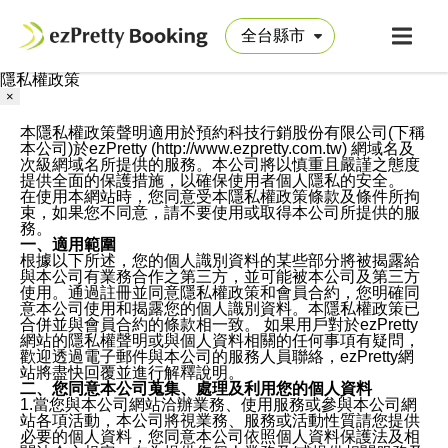
隱私權政策
×
本隱私權政策聲明適用於預約科技行銷股份有限公司(下稱
本公司)於ezPretty (http://www.ezpretty.com.tw) 網域名及
次級網域名所提供的服務。本公司將以慎重且嚴謹之態度
提供全面的保護措施，以確保使用者個人隱私的安全。
在使用本網站時，您同意受本隱私權政策條款及條件所拘
束，如果您不同意，請不要使用或取得本公司所提供的服
務。
一、適用範圍
根據以下所述，您的個人識別資料的某些部分將被揭露給
與本公司有業務合作之第三方，並可能被本公司及第三方
使用。通過註冊並同意隱私權政策和會員合約，您明確同
意本公司使用和揭露您的個人識別資料。本隱私權政策已
合併並與會員合約的條款相一致。 如果用戶對於ezPretty
網站的隱私權聲明或與個人資料相關的任何事項有疑問，
歡迎透過電子郵件與本公司的服務人員聯絡，ezPretty網
站將盡快回覆並進行解釋說明。
二、您同意本公司蒐集、處理及利用您的個人資料
1.當您與本公司網站洽辦業務、使用服務或參與本公司網
站各項活動，本公司將視業務、服務或活動性質請您提供
必要的個人資料，您同意本公司依照個人資料保護法及相