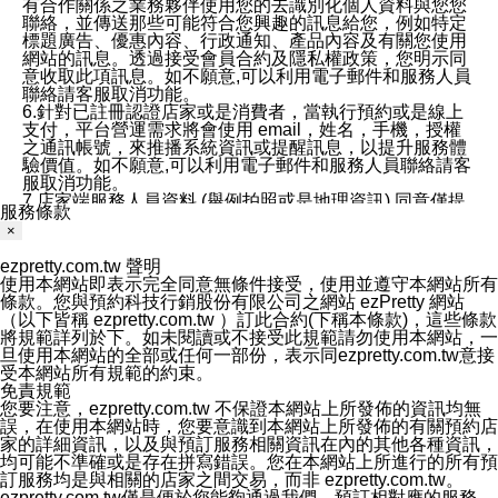
有合作關係之業務夥伴使用您的去識別化個人資料與您您
聯絡，並傳送那些可能符合您興趣的訊息給您，例如特定
標題廣告、優惠內容、行政通知、產品內容及有關您使用
網站的訊息。透過接受會員合約及隱私權政策，您明示同
意收取此項訊息。如不願意,可以利用電子郵件和服務人員
聯絡請客服取消功能。
6.針對已註冊認證店家或是消費者，當執行預約或是線上
支付，平台營運需求將會使用 email，姓名，手機，授權
之通訊帳號，來推播系統資訊或提醒訊息，以提升服務體
驗價值。如不願意,可以利用電子郵件和服務人員聯絡請客
服取消功能。
7.店家端服務人員資料 (舉例拍照或是地理資訊) 同意僅提
服務條款
供所屬店家管理人員可以使用消費者的作品集資料和員工
×
打卡個人圖像行為。本公司及ezPretty平台不會做任何使
用。
ezpretty.com.tw 聲明
三、本公司對您個人資料的揭露
使用本網站即表示完全同意無條件接受，使用並遵守本網站所有
1.基於現有服務平台的監管環境，預約科技保證不會揭露
條款。您與預約科技行銷股份有限公司之網站 ezPretty 網站
任何店家的營運資訊，且預約科技和店家均不能洩露消費
（以下皆稱 ezpretty.com.tw ）訂此合約(下稱本條款)，這些條款
者的個人資料。然而，在某些情況下，本公司可能會因受
將規範詳列於下。如未閱讀或不接受此規範請勿使用本網站，一
政府要求或法律規定，而被迫向政府或第三方提供資料。
旦使用本網站的全部或任何一部份，表示同ezpretty.com.tw意接
第三方也可能非法地攔截或存取傳輸的私人通訊，或會員
受本網站所有規範的約束。
可能濫用或誤用從本公司網站獲得的您的資料。因此，儘
免責規範
管本公司使用企業標準的保護措施來保護您的隱私，本公
您要注意，ezpretty.com.tw 不保證本網站上所發佈的資訊均無
司並未承諾您的個人識別資料或私人通訊將永遠保密。
誤，在使用本網站時，您要意識到本網站上所發佈的有關預約店
2.根據本公司的政策，本公司不會將涉及您的個人識別資
家的詳細資訊，以及與預訂服務相關資訊在內的其他各種資訊，
料出租或出售給第三方。
均可能不準確或是存在拼寫錯誤。您在本網站上所進行的所有預
3. 本公司、所屬集團、關係企業或與其合作行銷之第三方
訂服務均是與相關的店家之間交易，而非 ezpretty.com.tw。
業務合作公司會在您同意之情形下，始得利用您的個人資
ezpretty.com.tw僅是便於您能夠通過我們，預訂相對應的服務。