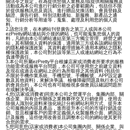
關法令之規定，在為提供您個人業務及/或提供相關服務及
活動或為本公司進行行銷分析之必要範圍內，包括但不限
於提供服務訊息及資訊、進行贈品兌換活動、會員登錄及
驗證、廣告行銷、特別活動通知、新服務、新產品之通
知、行銷分析等用途等，蒐集、處理及利用您的個人資
料。
2.請您注意，在本網站刊登廣告之第三人或與本公司
ezPretty網站連結與介接的網站，也可能蒐集您個人的資
料，凡經由本公司網站連結至第三方獨立管理、經營之網
站，其有關個人資料的保護，適用第三方或各該網站個別
的隱私權保護政策，其資料處理措施不適用本網站之隱私
權保護政策，本公司對於該等第三人或連結網站之行為不
負連帶責任。
3.本公司所屬ezPretty平台根據店家或消費者所要求的服務
功能需求或服務平台問題，本公司可使用您之前建立資料
及現在或過去在網站上的行為所取得之其他資料 (包括但
不限於手機作業系統、手機型號、手機帳號、APP設定參
數及其他資料)，來解決爭議、檢修障礙問題及執行本公司
的會員合約，本公司也有可能檢視多個會員以確認問題所
在或解決爭議。
4.您(店家或消費者)同意本公司之營運平台、集團內部、關
係企業、與有合作關係之業務夥伴交叉行銷使用，使用去
除個人識別化資料來強化統計分析網站利用方式、提升本
公司服務的內容及產品，進而提升本公司的市場行銷及促
銷、並且根據客戶的需求定義個人化製服務介面、網頁設
計及服務，這些使用改善並且調整本公司的網站使其更符
合您的需求。
5.您同意您(店家或消費者)本公司集團內部、關係企業、與