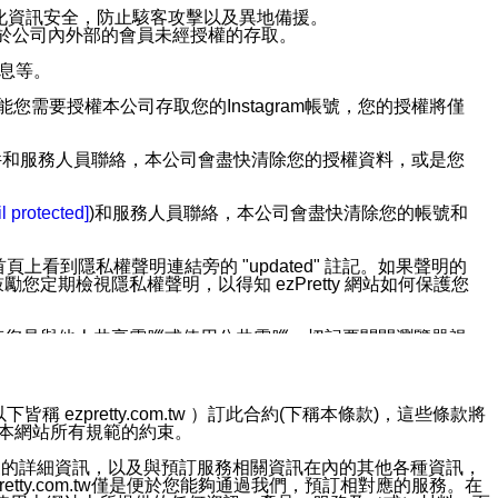
強化資訊安全，防止駭客攻擊以及異地備援。
免於公司內外部的會員未經授權的存取。
訊息等。
用此功能您需要授權本公司存取您的Instagram帳號，您的授權將僅
透過電子郵件和服務人員聯絡，本公司會盡快清除您的授權資料，或是您
。
l protected]
)和服務人員聯絡，本公司會盡快清除您的帳號和
上看到隱私權聲明連結旁的 "updated" 註記。如果聲明的
期檢視隱私權聲明，以得知 ezPretty 網站如何保護您
若您是與他人共享電腦或使用公共電腦，切記要關閉瀏覽器視
依照該資料或電子郵件所指示之方法、說明或功能連結，隨時
ezpretty.com.tw ）訂此合約(下稱本條款)，這些條款將
接受本網站所有規範的約束。
者，將可收到通知型訊息。
約店家的詳細資訊，以及與預訂服務相關資訊在內的其他各種資訊，
etty.com.tw僅是便於您能夠通過我們，預訂相對應的服務。在