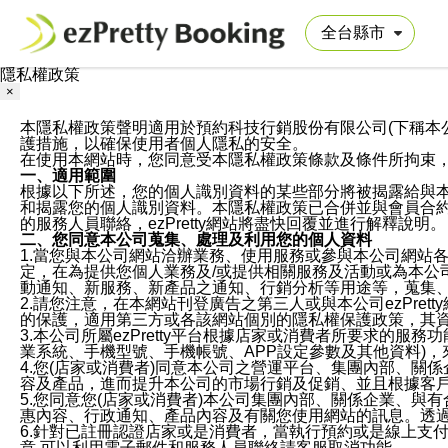
隱私權政策
×
本隱私權政策聲明適用於預約科技行銷股份有限公司(下稱本公司)於ezP
護措施，以確保使用者個人隱私的安全。
在使用本網站時，您同意受本隱私權政策條款及條件所拘束
一、適用範圍
根據以下所述，您的個人識別資料的某些部分將被揭露給與
和揭露您的個人識別資料。本隱私權政策已合併並與會員合約的
的服務人員聯絡，ezPretty網站將盡快回覆並進行解釋說明。
二、您同意本公司蒐集、處理及利用您的個人資料
1.當您與本公司網站洽辦業務、使用服務或參與本公司網站
定，在為提供您個人業務及/或提供相關服務及活動或為本
動通知、新服務、新產品之通知、行銷分析等用途等，蒐集
2.請您注意，在本網站刊登廣告之第三人或與本公司ezPr
的保護，適用第三方或各該網站個別的隱私權保護政策，其
3.本公司所屬ezPretty平台根據店家或消費者所要求的
業系統、手機型號、手機帳號、APP設定參數及其他資料)
4.您(店家或消費者)同意本公司之營運平台、集團內部、
容及產品，進而提升本公司的市場行銷及促銷、並且根據客
5.您同意您(店家或消費者)本公司集團內部、關係企業、
惠內容、行政通知、產品內容及有關您使用網站的訊息。透過
6.針對已註冊認證店家或是消費者，當執行預約或是線上支付
意,可以利用電子郵件和服務人員聯絡請客服取消功能。