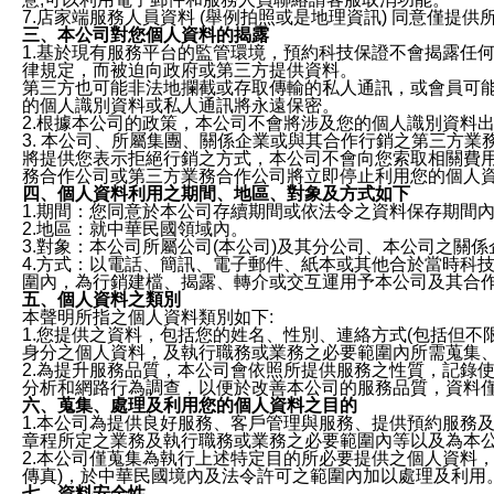
7.店家端服務人員資料 (舉例拍照或是地理資訊) 同意僅提
三、本公司對您個人資料的揭露
1.基於現有服務平台的監管環境，預約科技保證不會揭露任
律規定，而被迫向政府或第三方提供資料。
第三方也可能非法地攔截或存取傳輸的私人通訊，或會員可
的個人識別資料或私人通訊將永遠保密。
2.根據本公司的政策，本公司不會將涉及您的個人識別資料
3. 本公司、所屬集團、關係企業或與其合作行銷之第三方
將提供您表示拒絕行銷之方式，本公司不會向您索取相關費
務合作公司或第三方業務合作公司將立即停止利用您的個人
四、個人資料利用之期間、地區、對象及方式如下
1.期間：您同意於本公司存續期間或依法令之資料保存期間
2.地區：就中華民國領域內。
3.對象：本公司所屬公司(本公司)及其分公司、本公司之關
4.方式：以電話、簡訊、電子郵件、紙本或其他合於當時科
圍內，為行銷建檔、揭露、轉介或交互運用予本公司及其合
五、個人資料之類別
本聲明所指之個人資料類別如下:
1.您提供之資料，包括您的姓名、性別、連絡方式(包括但不
身分之個人資料，及執行職務或業務之必要範圍內所需蒐集
2.為提升服務品質，本公司會依照所提供服務之性質，記錄
分析和網路行為調查，以便於改善本公司的服務品質，資料
六、蒐集、處理及利用您的個人資料之目的
1.本公司為提供良好服務、客戶管理與服務、提供預約服務
章程所定之業務及執行職務或業務之必要範圍內等以及為本
2.本公司僅蒐集為執行上述特定目的所必要提供之個人資料
傳真)，於中華民國境內及法令許可之範圍內加以處理及利用
七、資料安全性