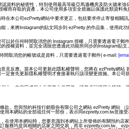
您個人辨認資料的秘密性，特別使用最高等級亞馬遜機房及防火牆來
失及未經授權而存取的資產，本公司使用多項安全措施以保護此類資料
在本公司ezPretty網站中要求更正，包括要求停止寄發相關
步功能，來將Instagram的貼文同步到 ezPretty 的作品集，使
步功能，您可以於任何時間取消您的 Instagram 授權，只需要
授權資料，並完全清除您透過此功能所同步的Instagram貼文
時間取消您的帳號或是資料，只需要透過電子郵件( e-mail:
[emai
應。當本公司更新此隱私權聲明，您將在 ezPretty網站 首頁
定會先更新隱私權聲明才會接著執行該項變更措施。本公司鼓勵您定
任何人。在您完成個人化服務之使用後，請務必記得登出帳號。
區。
並傳送或宣傳本網站各項服務之資料或電子郵件供您參考。您能
預約科技行銷股份有限公司之網站 ezPretty 網站 （以下皆稱 
網站的全部或任何一部份，表示同ezpretty.com.tw意
入本公司/本服務好友，您仍可接收到通知型訊息。
限，以廣告或其他目的的訊息皆不會被傳送。滿足以下三個條件
的資訊均無誤，在使用本網站時，您要意識到本網站上所發佈的有關預
號碼比對相符。
相關的店家之間交易，而非 ezpretty.com.tw。 ezpr
息。