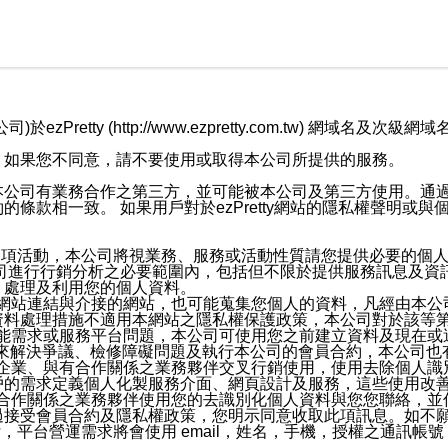
retty (http://www.ezpretty.com.tw) 網
，如果您不同意，請不要使用或取得本公司所提供的服務。
本公司有業務合作之第三方，並可能被本公司及第三方使用。通
條款相一致。 如果用戶對於ezPretty網站的隱私權聲明或
各項活動，本公司將視業務、服務或活動性質請您提供必要的個
公司進行行銷分析之必要範圍內，包括但不限於提供服務訊息及資
、處理及利用您的個人資料。
etty網站連結與介接的網站，也可能蒐集您個人的資料，凡經由
資料處理措施不適用本網站之隱私權保護政策，本公司對於該等
服務功能需求或服務平台問題，本公司可使用您之前建立資料及現在
，來解決爭議、檢修障礙問題及執行本公司的會員合約，本公司
關係企業、與有合作關係之業務夥伴交叉行銷使用，使用去除個人
戶的需求定義個人化製服務介面、網頁設計及服務，這些使用改
與有合作關係之業務夥伴使用您的去識別化個人資料與您您聯絡，
接受會員合約及隱私權政策，您明示同意收取此項訊息。如不願
，平台營運需求將會使用 email，姓名，手機，授權之通訊