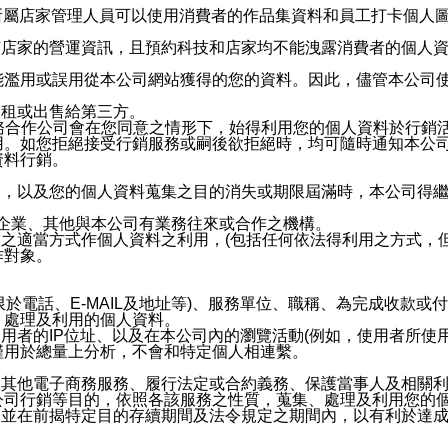
供所屬店家管理人員可以使用消費者的作品集資料和員工打卡個人圖像
何店家的營運資訊，且預約科技和店家均不能洩露消費者的個人
能濫用或誤用從本公司網站獲得的您的資料。因此，儘管本公司
出租或出售給第三方。
業務合作公司會在您同意之情形下，始得利用您的個人資料於行銷
用。如您拒絕接受行銷服務或嗣後欲拒絕時，均可隨時通知本公
資料行銷。
內，以及您的個人資料蒐集之目的消失或期限屆滿時，本公司得
係企業、其他與本公司有業務往來或合作之機構。
技之適當方式作個人資料之利用，(包括任何依法得利用之方式，
作對象。
限於電話、E-MAIL及地址等)、服務單位、職稱、為完成收款
、處理及利用的個人資料。
使用者的IP位址、以及在本公司內的瀏覽活動(例如，使用者所使
僅用於總量上分析，不會和特定個人相連繫。
及其他電子商務服務、履行法定或合約義務、保護當事人及相關
公司行銷等目的，依照各該服務之性質，蒐集、處理及利用您的
，並在前揭特定目的存續期間及法令規定之期間內，以有利於達成
。