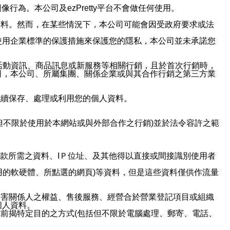
行為。本公司及ezPretty平台不會做任何使用。
資料。然而，在某些情況下，本公司可能會因受政府要求或法
使用企業標準的保護措施來保護您的隱私，本公司並未承諾您
活動資訊、商品訊息或新服務等相關行銷，且於首次行銷時，
司，本公司、所屬集團、關係企業或與其合作行銷之第三方業
繼續保存、處理或利用您的個人資料。
但不限於使用於本網站或與外部合作之行銷)並於法令容許之範
或付款所需之資料、IＰ位址、及其他得以直接或間接識別使用者
用的軟硬體、所點選的網頁)等資料，但是這些資料僅供作流量
利害關係人之權益、售後服務、經營合於營業登記項目或組織
個人資料。
前揭特定目的之方式(包括但不限於電腦處理、郵寄、電話、