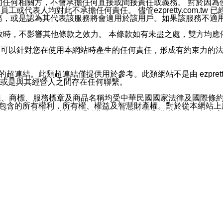
屬於買賣行為的任何相關方，不會承擔任何直接或間接責任或義務。 
人員、員工或代表人均對此不承擔任何責任。 儘管ezpretty.co
薦的服務，或是認為其代表該服務將會適用於該用戶。如果該服務不適用於您，
有一部無效時，不影響其他條款之效力。 本條款如有未盡之處，雙方
的合法年齡。可以針對您在使用本網站時產生的任何責任，形成有約束
官方帳號或認證官方帳號的通知型訊息。
網站的超連結。此類超連結僅提供用於參考。此類網站不是由 ezpret
或是與其經營人之間存在任何聯繫。
鈕、商標、服務標章及商品名稱均受中華民國國家法律及國際條
這些素材中所包含的所有權利，所有權、權益及智慧財產權。對於從本
或出售。除非本協議中明確指出，這些條款和條件中的任何內容
或任何協力廠商的業主權益中規定的任何權利的推斷結果。 如有任何人
其分公司、所屬機構、管理人員、代理人及其他合作夥伴和員工遭受的
構、管理人員、代理人及其他合作夥伴和員工不受損失。
依賴本網站上所提供的資訊、產品、服務或素材或通過使用本網
etty.com.tw提供電信及網路服務的提供商不會因您使用或不能使
etty.com.tw 不聲明、保證或承諾本網站或支持該網站的
影響本網站任何部分正常運行，且超出ezpretty.com.t
com.tw 不承擔任何責任。 在適用法律許可的最大範圍內，所
諾，其中包括但不僅限於其精確性、完整性或適銷性、品質或適用於特
些條款或是這些條款相關的權利。這些條款中使用的標題僅為了
款之內容及本網站上內容而不另行通知，同時，不對您、其他任何用戶