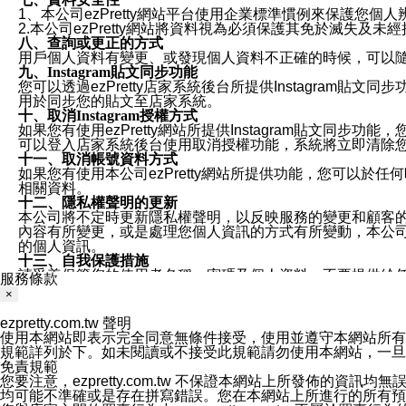
1、本公司ezPretty網站平台使用企業標準慣例來保護
2.本公司ezPretty網站將資料視為必須保護其免於滅
八、查詢或更正的方式
用戶個人資料有變更、或發現個人資料不正確的時候，可以隨時
九、Instagram貼文同步功能
您可以透過ezPretty店家系統後台所提供Instagram貼文同
用於同步您的貼文至店家系統。
十、取消Instagram授權方式
如果您有使用ezPretty網站所提供Instagram貼文同
可以登入店家系統後台使用取消授權功能，系統將立即清除您的
十一、取消帳號資料方式
如果您有使用本公司ezPretty網站所提供功能，您可以於任何
相關資料。
十二、隱私權聲明的更新
本公司將不定時更新隱私權聲明，以反映服務的變更和顧客的意見反
內容有所變更，或是處理您個人資訊的方式有所變動，本公司一
的個人資訊。
十三、自我保護措施
請妥善保管您的使用者名稱、密碼及個人資料，不要提供給
服務條款
窗，以防止他人讀取您的個人資料、信件或進入所機關管理
×
十四、傳送宣傳本站資訊或電子郵件之政策
您同意本公司網站，透過您所提供的郵件地址與您取得聯絡
ezpretty.com.tw 聲明
停止接收這些資料或電子郵件。
使用本網站即表示完全同意無條件接受，使用並遵守本網站所有條款。您與
十五、訊息通知
規範詳列於下。如未閱讀或不接受此規範請勿使用本網站，一旦使用本
本公司/本服務將以通知型訊息傳送重要訊息給您。即使未加
免責規範
本公司/本服務傳送之通知型訊息以對您有效且重要的訊息為
您要注意，ezpretty.com.tw 不保證本網站上所發佈
1.LINE 帳號設定的電話號碼與本公司/本服務所傳來的電話
均可能不準確或是存在拼寫錯誤。您在本網站上所進行的所有預訂服務均是與
2.該 LINE 帳號已在 LINE APP 設定中，同意接收通知型訊