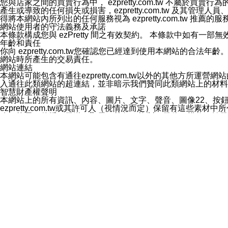
您與店家之間的買賣行為中， ezpretty.com.tw 不
3.LINE 帳號未封鎖傳送訊息之 LINE 官方帳號。
產生或導致的任何損失或損害，ezpretty.com.tw 及其管理
欲變更通知型訊息的設定，操作如下：
得將本網站內所列出的任何服務視為 ezpretty.com.tw 推
1.點選「主頁」＞「設定」
網站使用者的守法義務及承諾
2.點選「隱私設定」
本條款構成您與 ezPretty 間之有效契約。 本條款中如
3.點選「提供使用資料」
年齡和責任
4.點選「LINE通知型訊息」
你向 ezpretty.com.tw您確認您已經達到使用本網站
5.開關「接收LINE通知型訊息」
網站時所產生的交易責任。
❗️關閉「接收通知型訊息」後，將不會接收到來自任何企業
網站連結
本網站可能包含有通往ezpretty.com.tw以外的其他方所運營
入通往此類網站的超連結，並非暗示我們贊同此類網站上的材料
智慧財產權聲明
本網站上的所有資訊、內容、圖片、文字、聲音、圖像22、按
ezpretty.com.tw或其許可人（視情況而定）保留有
改、拷貝、傳播、發送、顯示、執行、複製、發佈、模仿、轉發
法或其他智慧財產權或 ezpretty.com.tw、其許可人
賠償
您同意因您使用本網站，而導致 ezpretty.com.tw、
您承擔賠償並保證 ezpretty.com.tw、其分公司、所屬機
免責聲明
您對本網站的所有使用均由您自擔風險。 因下載使用、參考或
己承擔全部責任。您同意 ezpretty.com.tw 及向ezpr
全部的索賠權利，無論是基於合約、侵權行為或其他依據。 ezpr
那些可損害或影響本網站管理、安全性、公正性和完整性，或是損害或
漏、中斷、刪除、缺陷、延遲或任何事件或事故，ezpretty.
其中包括但不僅限於有關本網站上服務、資訊及（或）聲明的保證或承
時間內對任一條款或多條條款的強制實施，不得將此視為放棄這
法律效應。 ezpretty.com.tw有權隨時變更本使用條