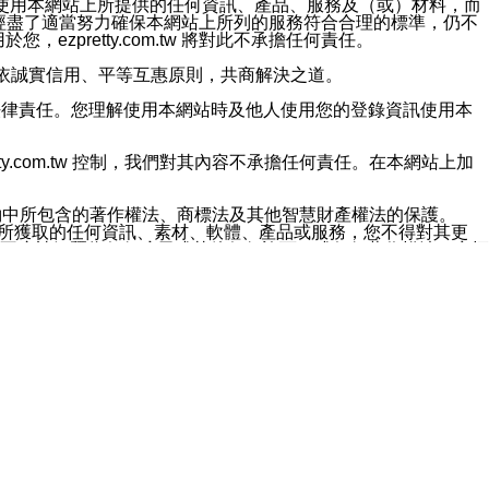
對於因為使用本網站上所提供的任何資訊、產品、服務及（或）材料，而
m.tw 已經盡了適當努力確保本網站上所列的服務符合合理的標準，仍不
ezpretty.com.tw 將對此不承擔任何責任。
均應依誠實信用、平等互惠原則，共商解決之道。
力的法律責任。您理解使用本網站時及他人使用您的登錄資訊使用本
ty.com.tw 控制，我們對其內容不承擔任何責任。在本網站上加
約中所包含的著作權法、商標法及其他智慧財產權法的保護。
網站上所獲取的任何資訊、素材、軟體、產品或服務，您不得對其更
不應被解釋為任何暗示或其他任何許可，或任何著作權法、商標
違反此規定，我們將追究其法律責任。
任何損失、責任及協力廠商的任何索賠或要求（包括律師費），將由
站而獲取到的資訊，而導致您遭受的任何風險或損失，將由您自
用本網站而造成的任何損失負責，同時，您會在此放棄有關此損失的所有及
伺服器不會發生缺陷，其中包括但不僅限於病毒或其他有害元素。對於
w 控制範圍的任何病毒感染、BUG、篡改、技術故障、錯誤、遺
有明示、暗示或法定及其他聲明、保證和條款均予以最大限度的排除，
定目的等。 ezpretty.com.tw 不能持續或在某階段
方便目的，其不應影響這些條款的範圍或意義，或是產生其他的
或任何協力廠商承擔任何責任。 在每次訪問網站時，您應檢查一下這