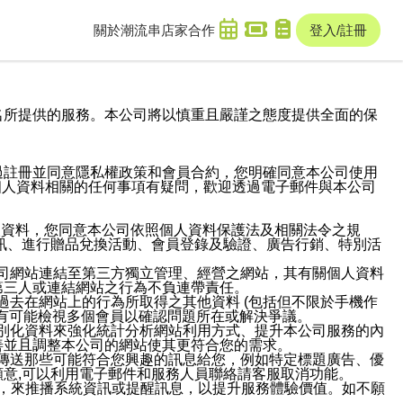
關於潮流串
店家合作
登入/註冊
域名及次級網域名所提供的服務。本公司將以慎重且嚴謹之態度提供全面的保
過註冊並同意隱私權政策和會員合約，您明確同意本公司使用
與個人資料相關的任何事項有疑問，歡迎透過電子郵件與本公司
人資料，您同意本公司依照個人資料保護法及相關法令之規
訊、進行贈品兌換活動、會員登錄及驗證、廣告行銷、特別活
本公司網站連結至第三方獨立管理、經營之網站，其有關個人資料
第三人或連結網站之行為不負連帶責任。
或過去在網站上的行為所取得之其他資料 (包括但不限於手機作
也有可能檢視多個會員以確認問題所在或解決爭議。
識別化資料來強化統計分析網站利用方式、提升本公司服務的內
善並且調整本公司的網站使其更符合您的需求。
並傳送那些可能符合您興趣的訊息給您，例如特定標題廣告、優
意,可以利用電子郵件和服務人員聯絡請客服取消功能。
帳號，來推播系統資訊或提醒訊息，以提升服務體驗價值。如不願