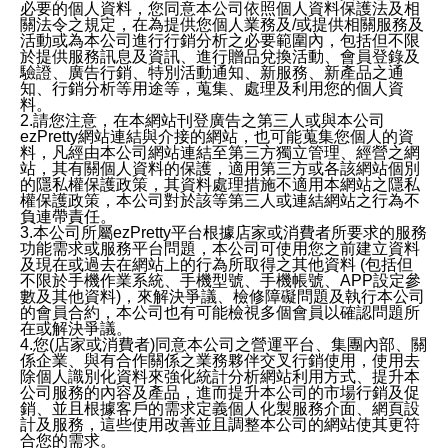
必要的個人資料，您同意本公司依照個人資料保護法及相
關法令之規定，在為提供您個人業務及/或提供相關服務及
活動或為本公司進行行銷分析之必要範圍內，包括但不限
於提供服務訊息及資訊、進行贈品兌換活動、會員登錄及
驗證、廣告行銷、特別活動通知、新服務、新產品之通
知、行銷分析等用途等，蒐集、處理及利用您的個人資
料。
2.請您注意，在本網站刊登廣告之第三人或與本公司
ezPretty網站連結與介接的網站，也可能蒐集您個人的資
料，凡經由本公司網站連結至第三方獨立管理、經營之網
站，其有關個人資料的保護，適用第三方或各該網站個別
的隱私權保護政策，其資料處理措施不適用本網站之隱私
權保護政策，本公司對於該等第三人或連結網站之行為不
負連帶責任。
3.本公司所屬ezPretty平台根據店家或消費者所要求的服務
功能需求或服務平台問題，本公司可使用您之前建立資料
及現在或過去在網站上的行為所取得之其他資料 (包括但
不限於手機作業系統、手機型號、手機帳號、APP設定參
數及其他資料)，來解決爭議、檢修障礙問題及執行本公司
的會員合約，本公司也有可能檢視多個會員以確認問題所
在或解決爭議。
4.您(店家或消費者)同意本公司之營運平台、集團內部、關
係企業、與有合作關係之業務夥伴交叉行銷使用，使用去
除個人識別化資料來強化統計分析網站利用方式、提升本
公司服務的內容及產品，進而提升本公司的市場行銷及促
銷、並且根據客戶的需求定義個人化製服務介面、網頁設
計及服務，這些使用改善並且調整本公司的網站使其更符
合您的需求。