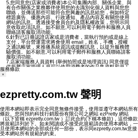
5.您同意您(店家或消費者)本公司集團內部、關係企業、與
有合作關係之業務夥伴使用您的去識別化個人資料與您您
聯絡，並傳送那些可能符合您興趣的訊息給您，例如特定
標題廣告、優惠內容、行政通知、產品內容及有關您使用
網站的訊息。透過接受會員合約及隱私權政策，您明示同
意收取此項訊息。如不願意,可以利用電子郵件和服務人員
聯絡請客服取消功能。
6.針對已註冊認證店家或是消費者，當執行預約或是線上
支付，平台營運需求將會使用 email，姓名，手機，授權
之通訊帳號，來推播系統資訊或提醒訊息，以提升服務體
驗價值。如不願意,可以利用電子郵件和服務人員聯絡請客
服取消功能。
7.店家端服務人員資料 (舉例拍照或是地理資訊) 同意僅提
供所屬店家管理人員可以使用消費者的作品集資料和員工
服務條款
打卡個人圖像行為。本公司及ezPretty平台不會做任何使
×
用。
三、本公司對您個人資料的揭露
1.基於現有服務平台的監管環境，預約科技保證不會揭露
ezpretty.com.tw 聲明
任何店家的營運資訊，且預約科技和店家均不能洩露消費
者的個人資料。然而，在某些情況下，本公司可能會因受
政府要求或法律規定，而被迫向政府或第三方提供資料。
第三方也可能非法地攔截或存取傳輸的私人通訊，或會員
使用本網站即表示完全同意無條件接受，使用並遵守本網站所有
可能濫用或誤用從本公司網站獲得的您的資料。因此，儘
條款。您與預約科技行銷股份有限公司之網站 ezPretty 網站
管本公司使用企業標準的保護措施來保護您的隱私，本公
（以下皆稱 ezpretty.com.tw ）訂此合約(下稱本條款)，這些條款
司並未承諾您的個人識別資料或私人通訊將永遠保密。
將規範詳列於下。如未閱讀或不接受此規範請勿使用本網站，一
2.根據本公司的政策，本公司不會將涉及您的個人識別資
旦使用本網站的全部或任何一部份，表示同ezpretty.com.tw意接
料出租或出售給第三方。
受本網站所有規範的約束。
3. 本公司、所屬集團、關係企業或與其合作行銷之第三方