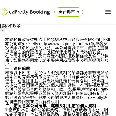
隱私權政策
×
本隱私權政策聲明適用於預約科技行銷股份有限公司(下稱
本公司)於ezPretty (http://www.ezpretty.com.tw) 網域名及
次級網域名所提供的服務。本公司將以慎重且嚴謹之態度
提供全面的保護措施，以確保使用者個人隱私的安全。
在使用本網站時，您同意受本隱私權政策條款及條件所拘
束，如果您不同意，請不要使用或取得本公司所提供的服
務。
一、適用範圍
根據以下所述，您的個人識別資料的某些部分將被揭露給
與本公司有業務合作之第三方，並可能被本公司及第三方
使用。通過註冊並同意隱私權政策和會員合約，您明確同
意本公司使用和揭露您的個人識別資料。本隱私權政策已
合併並與會員合約的條款相一致。 如果用戶對於ezPretty
網站的隱私權聲明或與個人資料相關的任何事項有疑問，
歡迎透過電子郵件與本公司的服務人員聯絡，ezPretty網
站將盡快回覆並進行解釋說明。
二、您同意本公司蒐集、處理及利用您的個人資料
1.當您與本公司網站洽辦業務、使用服務或參與本公司網
站各項活動，本公司將視業務、服務或活動性質請您提供