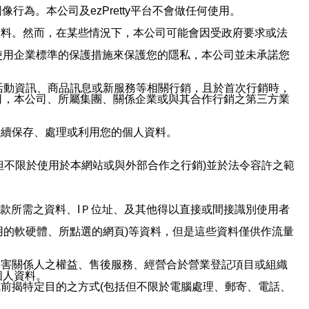
行為。本公司及ezPretty平台不會做任何使用。
資料。然而，在某些情況下，本公司可能會因受政府要求或法
使用企業標準的保護措施來保護您的隱私，本公司並未承諾您
活動資訊、商品訊息或新服務等相關行銷，且於首次行銷時，
司，本公司、所屬集團、關係企業或與其合作行銷之第三方業
繼續保存、處理或利用您的個人資料。
但不限於使用於本網站或與外部合作之行銷)並於法令容許之範
或付款所需之資料、IＰ位址、及其他得以直接或間接識別使用者
用的軟硬體、所點選的網頁)等資料，但是這些資料僅供作流量
利害關係人之權益、售後服務、經營合於營業登記項目或組織
個人資料。
前揭特定目的之方式(包括但不限於電腦處理、郵寄、電話、