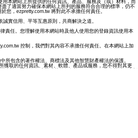
對於因為使用本網站上所提供的任何資訊、產品、服務及（或）材料，而
m.tw 已經盡了適當努力確保本網站上所列的服務符合合理的標準，仍不
ezpretty.com.tw 將對此不承擔任何責任。
均應依誠實信用、平等互惠原則，共商解決之道。
力的法律責任。您理解使用本網站時及他人使用您的登錄資訊使用本
ty.com.tw 控制，我們對其內容不承擔任何責任。在本網站上加
約中所包含的著作權法、商標法及其他智慧財產權法的保護。
網站上所獲取的任何資訊、素材、軟體、產品或服務，您不得對其更
不應被解釋為任何暗示或其他任何許可，或任何著作權法、商標
違反此規定，我們將追究其法律責任。
任何損失、責任及協力廠商的任何索賠或要求（包括律師費），將由
站而獲取到的資訊，而導致您遭受的任何風險或損失，將由您自
用本網站而造成的任何損失負責，同時，您會在此放棄有關此損失的所有及
伺服器不會發生缺陷，其中包括但不僅限於病毒或其他有害元素。對於
w 控制範圍的任何病毒感染、BUG、篡改、技術故障、錯誤、遺
有明示、暗示或法定及其他聲明、保證和條款均予以最大限度的排除，
定目的等。 ezpretty.com.tw 不能持續或在某階段
方便目的，其不應影響這些條款的範圍或意義，或是產生其他的
或任何協力廠商承擔任何責任。 在每次訪問網站時，您應檢查一下這