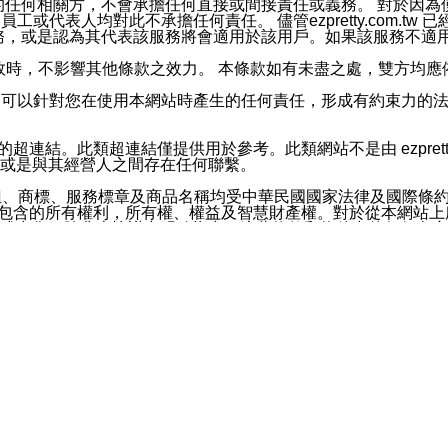
屬於買賣行為的任何相關方，不會承擔任何直接或間接責任或義務。 
人員、員工或代表人均對此不承擔任何責任。 儘管ezpretty.co
薦的服務，或是認為其代表該服務將會適用於該用戶。如果該服務不適用於您，
有一部無效時，不影響其他條款之效力。 本條款如有未盡之處，雙方
的合法年齡。可以針對您在使用本網站時產生的任何責任，形成有約束
官方帳號或認證官方帳號的通知型訊息。
網站的超連結。此類超連結僅提供用於參考。此類網站不是由 ezpret
或是與其經營人之間存在任何聯繫。
鈕、商標、服務標章及商品名稱均受中華民國國家法律及國際條
這些素材中所包含的所有權利，所有權、權益及智慧財產權。對於從本
或出售。除非本協議中明確指出，這些條款和條件中的任何內容
或任何協力廠商的業主權益中規定的任何權利的推斷結果。 如有任何人
其分公司、所屬機構、管理人員、代理人及其他合作夥伴和員工遭受的
構、管理人員、代理人及其他合作夥伴和員工不受損失。
依賴本網站上所提供的資訊、產品、服務或素材或通過使用本網
etty.com.tw提供電信及網路服務的提供商不會因您使用或不能使
etty.com.tw 不聲明、保證或承諾本網站或支持該網站的
影響本網站任何部分正常運行，且超出ezpretty.com.t
com.tw 不承擔任何責任。 在適用法律許可的最大範圍內，所
諾，其中包括但不僅限於其精確性、完整性或適銷性、品質或適用於特
些條款或是這些條款相關的權利。這些條款中使用的標題僅為了
款之內容及本網站上內容而不另行通知，同時，不對您、其他任何用戶