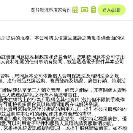
關於潮流串
店家合作
登入/註冊
域名及次級網域名所提供的服務。本公司將以慎重且嚴謹之態度提供全面的保
過註冊並同意隱私權政策和會員合約，您明確同意本公司使用
與個人資料相關的任何事項有疑問，歡迎透過電子郵件與本公司
人資料，您同意本公司依照個人資料保護法及相關法令之規
訊、進行贈品兌換活動、會員登錄及驗證、廣告行銷、特別活
本公司網站連結至第三方獨立管理、經營之網站，其有關個人資料
第三人或連結網站之行為不負連帶責任。
或過去在網站上的行為所取得之其他資料 (包括但不限於手機作
也有可能檢視多個會員以確認問題所在或解決爭議。
識別化資料來強化統計分析網站利用方式、提升本公司服務的內
善並且調整本公司的網站使其更符合您的需求。
並傳送那些可能符合您興趣的訊息給您，例如特定標題廣告、優
意,可以利用電子郵件和服務人員聯絡請客服取消功能。
帳號，來推播系統資訊或提醒訊息，以提升服務體驗價值。如不願