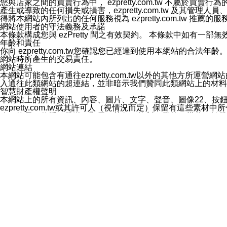
您與店家之間的買賣行為中， ezpretty.com.tw 不
3.LINE 帳號未封鎖傳送訊息之 LINE 官方帳號。
產生或導致的任何損失或損害，ezpretty.com.tw 及其管理
欲變更通知型訊息的設定，操作如下：
得將本網站內所列出的任何服務視為 ezpretty.com.tw 推
1.點選「主頁」＞「設定」
網站使用者的守法義務及承諾
2.點選「隱私設定」
本條款構成您與 ezPretty 間之有效契約。 本條款中如
3.點選「提供使用資料」
年齡和責任
4.點選「LINE通知型訊息」
你向 ezpretty.com.tw您確認您已經達到使用本網站
5.開關「接收LINE通知型訊息」
網站時所產生的交易責任。
❗️關閉「接收通知型訊息」後，將不會接收到來自任何企業
網站連結
本網站可能包含有通往ezpretty.com.tw以外的其他方所運營
入通往此類網站的超連結，並非暗示我們贊同此類網站上的材料
智慧財產權聲明
本網站上的所有資訊、內容、圖片、文字、聲音、圖像22、按
ezpretty.com.tw或其許可人（視情況而定）保留有
改、拷貝、傳播、發送、顯示、執行、複製、發佈、模仿、轉發
法或其他智慧財產權或 ezpretty.com.tw、其許可人
賠償
您同意因您使用本網站，而導致 ezpretty.com.tw、
您承擔賠償並保證 ezpretty.com.tw、其分公司、所屬機
免責聲明
您對本網站的所有使用均由您自擔風險。 因下載使用、參考或
己承擔全部責任。您同意 ezpretty.com.tw 及向ezpr
全部的索賠權利，無論是基於合約、侵權行為或其他依據。 ezpr
那些可損害或影響本網站管理、安全性、公正性和完整性，或是損害或
漏、中斷、刪除、缺陷、延遲或任何事件或事故，ezpretty.
其中包括但不僅限於有關本網站上服務、資訊及（或）聲明的保證或承
時間內對任一條款或多條條款的強制實施，不得將此視為放棄這
法律效應。 ezpretty.com.tw有權隨時變更本使用條