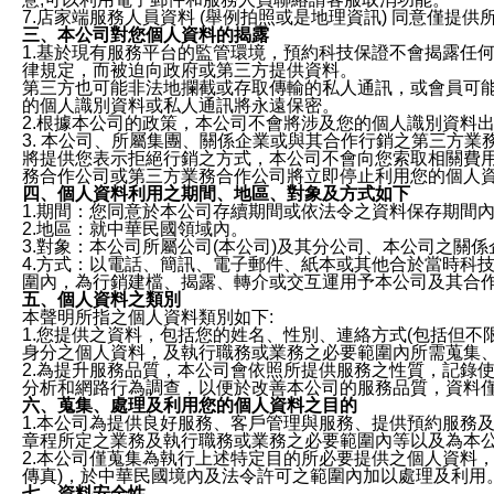
7.店家端服務人員資料 (舉例拍照或是地理資訊) 同意僅提
三、本公司對您個人資料的揭露
1.基於現有服務平台的監管環境，預約科技保證不會揭露任
律規定，而被迫向政府或第三方提供資料。
第三方也可能非法地攔截或存取傳輸的私人通訊，或會員可
的個人識別資料或私人通訊將永遠保密。
2.根據本公司的政策，本公司不會將涉及您的個人識別資料
3. 本公司、所屬集團、關係企業或與其合作行銷之第三方
將提供您表示拒絕行銷之方式，本公司不會向您索取相關費
務合作公司或第三方業務合作公司將立即停止利用您的個人
四、個人資料利用之期間、地區、對象及方式如下
1.期間：您同意於本公司存續期間或依法令之資料保存期間
2.地區：就中華民國領域內。
3.對象：本公司所屬公司(本公司)及其分公司、本公司之關
4.方式：以電話、簡訊、電子郵件、紙本或其他合於當時科
圍內，為行銷建檔、揭露、轉介或交互運用予本公司及其合
五、個人資料之類別
本聲明所指之個人資料類別如下:
1.您提供之資料，包括您的姓名、性別、連絡方式(包括但不
身分之個人資料，及執行職務或業務之必要範圍內所需蒐集
2.為提升服務品質，本公司會依照所提供服務之性質，記錄
分析和網路行為調查，以便於改善本公司的服務品質，資料
六、蒐集、處理及利用您的個人資料之目的
1.本公司為提供良好服務、客戶管理與服務、提供預約服務
章程所定之業務及執行職務或業務之必要範圍內等以及為本
2.本公司僅蒐集為執行上述特定目的所必要提供之個人資料
傳真)，於中華民國境內及法令許可之範圍內加以處理及利用
七、資料安全性