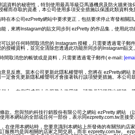
您個人辨認資料的秘密性，特別使用最高等級亞馬遜機房及防火牆來
失及未經授權而存取的資產，本公司使用多項安全措施以保護此類資料
在本公司ezPretty網站中要求更正，包括要求停止寄發相關
步功能，來將Instagram的貼文同步到 ezPretty 的作品集，使
步功能，您可以於任何時間取消您的 Instagram 授權，只需要
授權資料，並完全清除您透過此功能所同步的Instagram貼文
時間取消您的帳號或是資料，只需要透過電子郵件( e-mail:
[emai
應。當本公司更新此隱私權聲明，您將在 ezPretty網站 首頁
定會先更新隱私權聲明才會接著執行該項變更措施。本公司鼓勵您定
任何人。在您完成個人化服務之使用後，請務必記得登出帳號。
區。
並傳送或宣傳本網站各項服務之資料或電子郵件供您參考。您能
預約科技行銷股份有限公司之網站 ezPretty 網站 （以下皆稱 
網站的全部或任何一部份，表示同ezpretty.com.tw意
入本公司/本服務好友，您仍可接收到通知型訊息。
限，以廣告或其他目的的訊息皆不會被傳送。滿足以下三個條件
的資訊均無誤，在使用本網站時，您要意識到本網站上所發佈的有關預
號碼比對相符。
相關的店家之間交易，而非 ezpretty.com.tw。 ezpr
息。