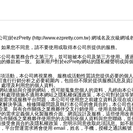
retty (http://www.ezpretty.com.tw) 網
，如果您不同意，請不要使用或取得本公司所提供的服務。
本公司有業務合作之第三方，並可能被本公司及第三方使用。通
條款相一致。 如果用戶對於ezPretty網站的隱私權聲明或
各項活動，本公司將視業務、服務或活動性質請您提供必要的個
公司進行行銷分析之必要範圍內，包括但不限於提供服務訊息及資
、處理及利用您的個人資料。
etty網站連結與介接的網站，也可能蒐集您個人的資料，凡經由
資料處理措施不適用本網站之隱私權保護政策，本公司對於該等
服務功能需求或服務平台問題，本公司可使用您之前建立資料及現在
，來解決爭議、檢修障礙問題及執行本公司的會員合約，本公司
關係企業、與有合作關係之業務夥伴交叉行銷使用，使用去除個人
戶的需求定義個人化製服務介面、網頁設計及服務，這些使用改
與有合作關係之業務夥伴使用您的去識別化個人資料與您您聯絡，
接受會員合約及隱私權政策，您明示同意收取此項訊息。如不願
，平台營運需求將會使用 email，姓名，手機，授權之通訊