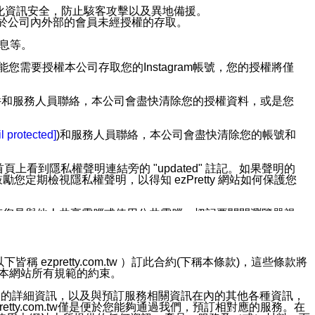
強化資訊安全，防止駭客攻擊以及異地備援。
免於公司內外部的會員未經授權的存取。
訊息等。
用此功能您需要授權本公司存取您的Instagram帳號，您的授權將僅
透過電子郵件和服務人員聯絡，本公司會盡快清除您的授權資料，或是您
。
l protected]
)和服務人員聯絡，本公司會盡快清除您的帳號和
上看到隱私權聲明連結旁的 "updated" 註記。如果聲明的
期檢視隱私權聲明，以得知 ezPretty 網站如何保護您
若您是與他人共享電腦或使用公共電腦，切記要關閉瀏覽器視
依照該資料或電子郵件所指示之方法、說明或功能連結，隨時
ezpretty.com.tw ）訂此合約(下稱本條款)，這些條款將
接受本網站所有規範的約束。
者，將可收到通知型訊息。
約店家的詳細資訊，以及與預訂服務相關資訊在內的其他各種資訊，
etty.com.tw僅是便於您能夠通過我們，預訂相對應的服務。在