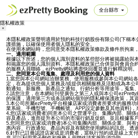
隱私權政策
×
本隱私權政策聲明適用於預約科技行銷股份有限公司(下稱本公司)於ezP
護措施，以確保使用者個人隱私的安全。
在使用本網站時，您同意受本隱私權政策條款及條件所拘束
一、適用範圍
根據以下所述，您的個人識別資料的某些部分將被揭露給與
和揭露您的個人識別資料。本隱私權政策已合併並與會員合約的
的服務人員聯絡，ezPretty網站將盡快回覆並進行解釋說明。
二、您同意本公司蒐集、處理及利用您的個人資料
1.當您與本公司網站洽辦業務、使用服務或參與本公司網站
定，在為提供您個人業務及/或提供相關服務及活動或為本
動通知、新服務、新產品之通知、行銷分析等用途等，蒐集
2.請您注意，在本網站刊登廣告之第三人或與本公司ezPr
的保護，適用第三方或各該網站個別的隱私權保護政策，其
3.本公司所屬ezPretty平台根據店家或消費者所要求的
業系統、手機型號、手機帳號、APP設定參數及其他資料)
4.您(店家或消費者)同意本公司之營運平台、集團內部、
容及產品，進而提升本公司的市場行銷及促銷、並且根據客
5.您同意您(店家或消費者)本公司集團內部、關係企業、
惠內容、行政通知、產品內容及有關您使用網站的訊息。透過
6.針對已註冊認證店家或是消費者，當執行預約或是線上支付
意,可以利用電子郵件和服務人員聯絡請客服取消功能。