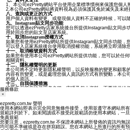
1、本公司ezPretty網站平台使用企業標準慣例來保護
2.本公司ezPretty網站將資料視為必須保護其免於滅
八、查詢或更正的方式
用戶個人資料有變更、或發現個人資料不正確的時候，可以隨時
九、Instagram貼文同步功能
您可以透過ezPretty店家系統後台所提供Instagram貼文同
用於同步您的貼文至店家系統。
十、取消Instagram授權方式
如果您有使用ezPretty網站所提供Instagram貼文同
可以登入店家系統後台使用取消授權功能，系統將立即清除您的
十一、取消帳號資料方式
如果您有使用本公司ezPretty網站所提供功能，您可以於任何
相關資料。
十二、隱私權聲明的更新
本公司將不定時更新隱私權聲明，以反映服務的變更和顧客的意見反
內容有所變更，或是處理您個人資訊的方式有所變動，本公司一
的個人資訊。
十三、自我保護措施
請妥善保管您的使用者名稱、密碼及個人資料，不要提供給
服務條款
窗，以防止他人讀取您的個人資料、信件或進入所機關管理
×
十四、傳送宣傳本站資訊或電子郵件之政策
您同意本公司網站，透過您所提供的郵件地址與您取得聯絡
ezpretty.com.tw 聲明
停止接收這些資料或電子郵件。
使用本網站即表示完全同意無條件接受，使用並遵守本網站所有條款。您與
十五、訊息通知
規範詳列於下。如未閱讀或不接受此規範請勿使用本網站，一旦使用本
本公司/本服務將以通知型訊息傳送重要訊息給您。即使未加
免責規範
本公司/本服務傳送之通知型訊息以對您有效且重要的訊息為
您要注意，ezpretty.com.tw 不保證本網站上所發佈
1.LINE 帳號設定的電話號碼與本公司/本服務所傳來的電話
均可能不準確或是存在拼寫錯誤。您在本網站上所進行的所有預訂服務均是與
2.該 LINE 帳號已在 LINE APP 設定中，同意接收通知型訊