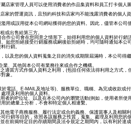
供所屬店家管理人員可以使用消費者的作品集資料和員工打卡個人圖像
何店家的營運資訊，且預約科技和店家均不能洩露消費者的個人
能濫用或誤用從本公司網站獲得的您的資料。因此，儘管本公司
出租或出售給第三方。
業務合作公司會在您同意之情形下，始得利用您的個人資料於行銷
用。如您拒絕接受行銷服務或嗣後欲拒絕時，均可隨時通知本公
資料行銷。
內，以及您的個人資料蒐集之目的消失或期限屆滿時，本公司得
係企業、其他與本公司有業務往來或合作之機構。
技之適當方式作個人資料之利用，(包括任何依法得利用之方式，
作對象。
限於電話、E-MAIL及地址等)、服務單位、職稱、為完成收款
、處理及利用的個人資料。
使用者的IP位址、以及在本公司內的瀏覽活動(例如，使用者所使
僅用於總量上分析，不會和特定個人相連繫。
及其他電子商務服務、履行法定或合約義務、保護當事人及相關
公司行銷等目的，依照各該服務之性質，蒐集、處理及利用您的
，並在前揭特定目的存續期間及法令規定之期間內，以有利於達成
。