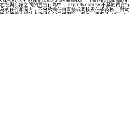
料於行銷活動資訊、商品訊息或新服務等相關行銷，且於
在您與店家之間的買賣行為中， ezpretty.com.tw 不屬於買賣行
首次行銷時，將提供您表示拒絕行銷之方式，本公司不會
為的任何相關方，不會承擔任何直接或間接責任或義務。 對於
向您索取相關費用。如您拒絕接受行銷服務或嗣後欲拒絕
因為使用本網站上所提供的任何資訊、產品、服務及（或）材
時，均可隨時通知本公司，本公司、所屬集團、關係企業
料，而產生或導致的任何損失或損害，ezpretty.com.tw 及其管
或與其合作行銷之第三方業務合作公司或第三方業務合作
理人員、員工或代表人均對此不承擔任何責任。 儘管
公司將立即停止利用您的個人資料行銷。
ezpretty.com.tw 已經盡了適當努力確保本網站上所列的服務符
四、個人資料利用之期間、地區、對象及方式如下
合合理的標準，仍不得將本網站內所列出的任何服務視為
1.期間：您同意於本公司存續期間或依法令之資料保存期
ezpretty.com.tw 推薦的服務，或是認為其代表該服務將會適用
間內，以及您的個人資料蒐集之目的消失或期限屆滿時，
於該用戶。如果該服務不適用於您，ezpretty.com.tw 將對此不
本公司得繼續保存、處理或利用您的個人資料。
承擔任何責任。
2.地區：就中華民國領域內。
網站使用者的守法義務及承諾
3.對象：本公司所屬公司(本公司)及其分公司、本公司之關
本條款構成您與 ezPretty 間之有效契約。 本條款中如有一部無
係企業、其他與本公司有業務往來或合作之機構。
效時，不影響其他條款之效力。 本條款如有未盡之處，雙方均
4.方式：以電話、簡訊、電子郵件、紙本或其他合於當時
應依誠實信用、平等互惠原則，共商解決之道。
科技之適當方式作個人資料之利用，(包括任何依法得利用
年齡和責任
之方式，但不限於使用於本網站或與外部合作之行銷)並於
你向 ezpretty.com.tw您確認您已經達到使用本網站的合法年
法令容許之範圍內，為行銷建檔、揭露、轉介或交互運用
齡。可以針對您在使用本網站時產生的任何責任，形成有約束力
予本公司及其合作對象。
的法律責任。您理解使用本網站時及他人使用您的登錄資訊使用
五、個人資料之類別
本網站時所產生的交易責任。
本聲明所指之個人資料類別如下:
網站連結
1.您提供之資料，包括您的姓名、性別、連絡方式(包括但
本網站可能包含有通往ezpretty.com.tw以外的其他方所運營網站
不限於電話、E-MAIL及地址等)、服務單位、職稱、為完
的超連結。此類超連結僅提供用於參考。此類網站不是由
成收款或付款所需之資料、IＰ位址、及其他得以直接或間
ezpretty.com.tw 控制，我們對其內容不承擔任何責任。在本網
接識別使用者身分之個人資料，及執行職務或業務之必要
站上加入通往此類網站的超連結，並非暗示我們贊同此類網站上
範圍內所需蒐集、處理及利用的個人資料。
的材料或是與其經營人之間存在任何聯繫。
2.為提升服務品質，本公司會依照所提供服務之性質，記
智慧財產權聲明
錄使用者的IP位址、以及在本公司內的瀏覽活動(例如，使
本網站上的所有資訊、內容、圖片、文字、聲音、圖像22、按
用者所使用的軟硬體、所點選的網頁)等資料，但是這些資
鈕、商標、服務標章及商品名稱均受中華民國國家法律及國際條