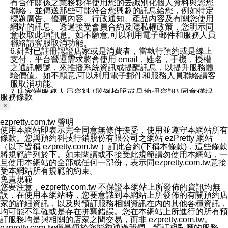
有合作關係之業務夥伴使用您的去識別化個人資料與您您
聯絡，並傳送那些可能符合您興趣的訊息給您，例如特定
標題廣告、優惠內容、行政通知、產品內容及有關您使用
網站的訊息。透過接受會員合約及隱私權政策，您明示同
意收取此項訊息。如不願意,可以利用電子郵件和服務人員
聯絡請客服取消功能。
6.針對已註冊認證店家或是消費者，當執行預約或是線上
支付，平台營運需求將會使用 email，姓名，手機，授權
之通訊帳號，來推播系統資訊或提醒訊息，以提升服務體
驗價值。如不願意,可以利用電子郵件和服務人員聯絡請客
服取消功能。
7.店家端服務人員資料 (舉例拍照或是地理資訊) 同意僅提
服務條款
供所屬店家管理人員可以使用消費者的作品集資料和員工
×
打卡個人圖像行為。本公司及ezPretty平台不會做任何使
用。
ezpretty.com.tw 聲明
三、本公司對您個人資料的揭露
使用本網站即表示完全同意無條件接受，使用並遵守本網站所有
1.基於現有服務平台的監管環境，預約科技保證不會揭露
條款。您與預約科技行銷股份有限公司之網站 ezPretty 網站
任何店家的營運資訊，且預約科技和店家均不能洩露消費
（以下皆稱 ezpretty.com.tw ）訂此合約(下稱本條款)，這些條款
者的個人資料。然而，在某些情況下，本公司可能會因受
將規範詳列於下。如未閱讀或不接受此規範請勿使用本網站，一
政府要求或法律規定，而被迫向政府或第三方提供資料。
旦使用本網站的全部或任何一部份，表示同ezpretty.com.tw意接
第三方也可能非法地攔截或存取傳輸的私人通訊，或會員
受本網站所有規範的約束。
可能濫用或誤用從本公司網站獲得的您的資料。因此，儘
免責規範
管本公司使用企業標準的保護措施來保護您的隱私，本公
您要注意，ezpretty.com.tw 不保證本網站上所發佈的資訊均無
司並未承諾您的個人識別資料或私人通訊將永遠保密。
誤，在使用本網站時，您要意識到本網站上所發佈的有關預約店
2.根據本公司的政策，本公司不會將涉及您的個人識別資
家的詳細資訊，以及與預訂服務相關資訊在內的其他各種資訊，
料出租或出售給第三方。
均可能不準確或是存在拼寫錯誤。您在本網站上所進行的所有預
3. 本公司、所屬集團、關係企業或與其合作行銷之第三方
訂服務均是與相關的店家之間交易，而非 ezpretty.com.tw。
業務合作公司會在您同意之情形下，始得利用您的個人資
ezpretty.com.tw僅是便於您能夠通過我們，預訂相對應的服務。