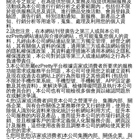
關法令之規定，在為提供您個人業務及/或提供相關服務及
活動或為本公司進行行銷分析之必要範圍內，包括但不限
於提供服務訊息及資訊、進行贈品兌換活動、會員登錄及
驗證、廣告行銷、特別活動通知、新服務、新產品之通
知、行銷分析等用途等，蒐集、處理及利用您的個人資
料。
2.請您注意，在本網站刊登廣告之第三人或與本公司
ezPretty網站連結與介接的網站，也可能蒐集您個人的資
料，凡經由本公司網站連結至第三方獨立管理、經營之網
站，其有關個人資料的保護，適用第三方或各該網站個別
的隱私權保護政策，其資料處理措施不適用本網站之隱私
權保護政策，本公司對於該等第三人或連結網站之行為不
負連帶責任。
3.本公司所屬ezPretty平台根據店家或消費者所要求的服務
功能需求或服務平台問題，本公司可使用您之前建立資料
及現在或過去在網站上的行為所取得之其他資料 (包括但
不限於手機作業系統、手機型號、手機帳號、APP設定參
數及其他資料)，來解決爭議、檢修障礙問題及執行本公司
的會員合約，本公司也有可能檢視多個會員以確認問題所
在或解決爭議。
4.您(店家或消費者)同意本公司之營運平台、集團內部、關
係企業、與有合作關係之業務夥伴交叉行銷使用，使用去
除個人識別化資料來強化統計分析網站利用方式、提升本
公司服務的內容及產品，進而提升本公司的市場行銷及促
銷、並且根據客戶的需求定義個人化製服務介面、網頁設
計及服務，這些使用改善並且調整本公司的網站使其更符
合您的需求。
5.您同意您(店家或消費者)本公司集團內部、關係企業、與