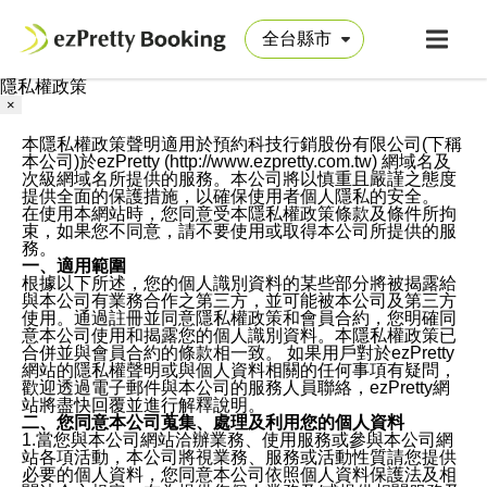
隱私權政策
×
本隱私權政策聲明適用於預約科技行銷股份有限公司(下稱
本公司)於ezPretty (http://www.ezpretty.com.tw) 網域名及
次級網域名所提供的服務。本公司將以慎重且嚴謹之態度
提供全面的保護措施，以確保使用者個人隱私的安全。
在使用本網站時，您同意受本隱私權政策條款及條件所拘
束，如果您不同意，請不要使用或取得本公司所提供的服
務。
一、適用範圍
根據以下所述，您的個人識別資料的某些部分將被揭露給
與本公司有業務合作之第三方，並可能被本公司及第三方
使用。通過註冊並同意隱私權政策和會員合約，您明確同
意本公司使用和揭露您的個人識別資料。本隱私權政策已
合併並與會員合約的條款相一致。 如果用戶對於ezPretty
網站的隱私權聲明或與個人資料相關的任何事項有疑問，
歡迎透過電子郵件與本公司的服務人員聯絡，ezPretty網
站將盡快回覆並進行解釋說明。
二、您同意本公司蒐集、處理及利用您的個人資料
1.當您與本公司網站洽辦業務、使用服務或參與本公司網
站各項活動，本公司將視業務、服務或活動性質請您提供
必要的個人資料，您同意本公司依照個人資料保護法及相