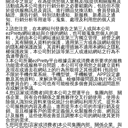
關法令之規定，在為提供您個人業務及/或提供相關服務及
活動或為本公司進行行銷分析之必要範圍內，包括但不限
於提供服務訊息及資訊、進行贈品兌換活動、會員登錄及
驗證、廣告行銷、特別活動通知、新服務、新產品之通
知、行銷分析等用途等，蒐集、處理及利用您的個人資
料。
2.請您注意，在本網站刊登廣告之第三人或與本公司
ezPretty網站連結與介接的網站，也可能蒐集您個人的資
料，凡經由本公司網站連結至第三方獨立管理、經營之網
站，其有關個人資料的保護，適用第三方或各該網站個別
的隱私權保護政策，其資料處理措施不適用本網站之隱私
權保護政策，本公司對於該等第三人或連結網站之行為不
負連帶責任。
3.本公司所屬ezPretty平台根據店家或消費者所要求的服務
功能需求或服務平台問題，本公司可使用您之前建立資料
及現在或過去在網站上的行為所取得之其他資料 (包括但
不限於手機作業系統、手機型號、手機帳號、APP設定參
數及其他資料)，來解決爭議、檢修障礙問題及執行本公司
的會員合約，本公司也有可能檢視多個會員以確認問題所
在或解決爭議。
4.您(店家或消費者)同意本公司之營運平台、集團內部、關
係企業、與有合作關係之業務夥伴交叉行銷使用，使用去
除個人識別化資料來強化統計分析網站利用方式、提升本
公司服務的內容及產品，進而提升本公司的市場行銷及促
銷、並且根據客戶的需求定義個人化製服務介面、網頁設
計及服務，這些使用改善並且調整本公司的網站使其更符
合您的需求。
5.您同意您(店家或消費者)本公司集團內部、關係企業、與