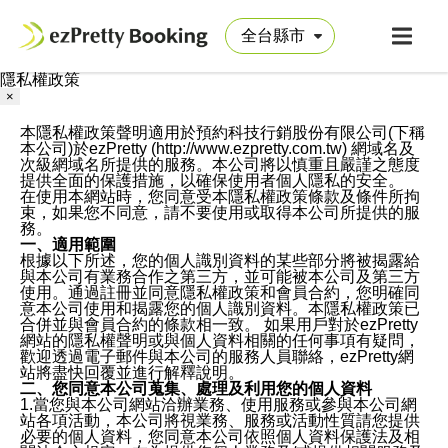
隱私權政策
×
本隱私權政策聲明適用於預約科技行銷股份有限公司(下稱
本公司)於ezPretty (http://www.ezpretty.com.tw) 網域名及
次級網域名所提供的服務。本公司將以慎重且嚴謹之態度
提供全面的保護措施，以確保使用者個人隱私的安全。
在使用本網站時，您同意受本隱私權政策條款及條件所拘
束，如果您不同意，請不要使用或取得本公司所提供的服
務。
一、適用範圍
根據以下所述，您的個人識別資料的某些部分將被揭露給
與本公司有業務合作之第三方，並可能被本公司及第三方
使用。通過註冊並同意隱私權政策和會員合約，您明確同
意本公司使用和揭露您的個人識別資料。本隱私權政策已
合併並與會員合約的條款相一致。 如果用戶對於ezPretty
網站的隱私權聲明或與個人資料相關的任何事項有疑問，
歡迎透過電子郵件與本公司的服務人員聯絡，ezPretty網
站將盡快回覆並進行解釋說明。
二、您同意本公司蒐集、處理及利用您的個人資料
1.當您與本公司網站洽辦業務、使用服務或參與本公司網
站各項活動，本公司將視業務、服務或活動性質請您提供
必要的個人資料，您同意本公司依照個人資料保護法及相