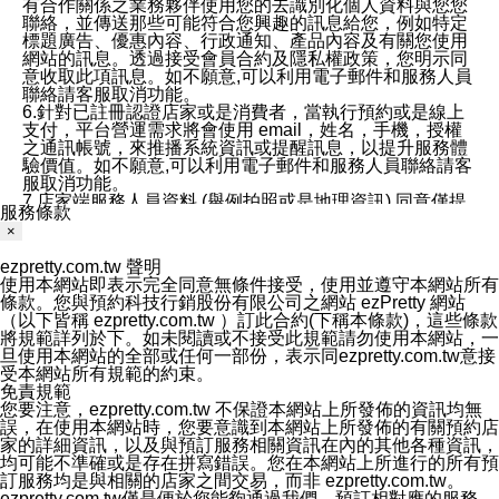
有合作關係之業務夥伴使用您的去識別化個人資料與您您
聯絡，並傳送那些可能符合您興趣的訊息給您，例如特定
標題廣告、優惠內容、行政通知、產品內容及有關您使用
網站的訊息。透過接受會員合約及隱私權政策，您明示同
意收取此項訊息。如不願意,可以利用電子郵件和服務人員
聯絡請客服取消功能。
6.針對已註冊認證店家或是消費者，當執行預約或是線上
支付，平台營運需求將會使用 email，姓名，手機，授權
之通訊帳號，來推播系統資訊或提醒訊息，以提升服務體
驗價值。如不願意,可以利用電子郵件和服務人員聯絡請客
服取消功能。
7.店家端服務人員資料 (舉例拍照或是地理資訊) 同意僅提
服務條款
供所屬店家管理人員可以使用消費者的作品集資料和員工
×
打卡個人圖像行為。本公司及ezPretty平台不會做任何使
用。
ezpretty.com.tw 聲明
三、本公司對您個人資料的揭露
使用本網站即表示完全同意無條件接受，使用並遵守本網站所有
1.基於現有服務平台的監管環境，預約科技保證不會揭露
條款。您與預約科技行銷股份有限公司之網站 ezPretty 網站
任何店家的營運資訊，且預約科技和店家均不能洩露消費
（以下皆稱 ezpretty.com.tw ）訂此合約(下稱本條款)，這些條款
者的個人資料。然而，在某些情況下，本公司可能會因受
將規範詳列於下。如未閱讀或不接受此規範請勿使用本網站，一
政府要求或法律規定，而被迫向政府或第三方提供資料。
旦使用本網站的全部或任何一部份，表示同ezpretty.com.tw意接
第三方也可能非法地攔截或存取傳輸的私人通訊，或會員
受本網站所有規範的約束。
可能濫用或誤用從本公司網站獲得的您的資料。因此，儘
免責規範
管本公司使用企業標準的保護措施來保護您的隱私，本公
您要注意，ezpretty.com.tw 不保證本網站上所發佈的資訊均無
司並未承諾您的個人識別資料或私人通訊將永遠保密。
誤，在使用本網站時，您要意識到本網站上所發佈的有關預約店
2.根據本公司的政策，本公司不會將涉及您的個人識別資
家的詳細資訊，以及與預訂服務相關資訊在內的其他各種資訊，
料出租或出售給第三方。
均可能不準確或是存在拼寫錯誤。您在本網站上所進行的所有預
3. 本公司、所屬集團、關係企業或與其合作行銷之第三方
訂服務均是與相關的店家之間交易，而非 ezpretty.com.tw。
業務合作公司會在您同意之情形下，始得利用您的個人資
ezpretty.com.tw僅是便於您能夠通過我們，預訂相對應的服務。