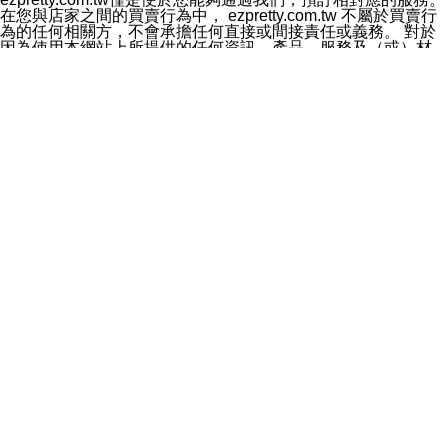
料於行銷活動資訊、商品訊息或新服務等相關行銷，且於
在您與店家之間的買賣行為中， ezpretty.com.tw 不屬於買賣行
首次行銷時，將提供您表示拒絕行銷之方式，本公司不會
為的任何相關方，不會承擔任何直接或間接責任或義務。 對於
向您索取相關費用。如您拒絕接受行銷服務或嗣後欲拒絕
因為使用本網站上所提供的任何資訊、產品、服務及（或）材
時，均可隨時通知本公司，本公司、所屬集團、關係企業
料，而產生或導致的任何損失或損害，ezpretty.com.tw 及其管
或與其合作行銷之第三方業務合作公司或第三方業務合作
理人員、員工或代表人均對此不承擔任何責任。 儘管
公司將立即停止利用您的個人資料行銷。
ezpretty.com.tw 已經盡了適當努力確保本網站上所列的服務符
四、個人資料利用之期間、地區、對象及方式如下
合合理的標準，仍不得將本網站內所列出的任何服務視為
1.期間：您同意於本公司存續期間或依法令之資料保存期
ezpretty.com.tw 推薦的服務，或是認為其代表該服務將會適用
間內，以及您的個人資料蒐集之目的消失或期限屆滿時，
於該用戶。如果該服務不適用於您，ezpretty.com.tw 將對此不
本公司得繼續保存、處理或利用您的個人資料。
承擔任何責任。
2.地區：就中華民國領域內。
網站使用者的守法義務及承諾
3.對象：本公司所屬公司(本公司)及其分公司、本公司之關
本條款構成您與 ezPretty 間之有效契約。 本條款中如有一部無
係企業、其他與本公司有業務往來或合作之機構。
效時，不影響其他條款之效力。 本條款如有未盡之處，雙方均
4.方式：以電話、簡訊、電子郵件、紙本或其他合於當時
應依誠實信用、平等互惠原則，共商解決之道。
科技之適當方式作個人資料之利用，(包括任何依法得利用
年齡和責任
之方式，但不限於使用於本網站或與外部合作之行銷)並於
你向 ezpretty.com.tw您確認您已經達到使用本網站的合法年
法令容許之範圍內，為行銷建檔、揭露、轉介或交互運用
齡。可以針對您在使用本網站時產生的任何責任，形成有約束力
予本公司及其合作對象。
的法律責任。您理解使用本網站時及他人使用您的登錄資訊使用
五、個人資料之類別
本網站時所產生的交易責任。
本聲明所指之個人資料類別如下:
網站連結
1.您提供之資料，包括您的姓名、性別、連絡方式(包括但
本網站可能包含有通往ezpretty.com.tw以外的其他方所運營網站
不限於電話、E-MAIL及地址等)、服務單位、職稱、為完
的超連結。此類超連結僅提供用於參考。此類網站不是由
成收款或付款所需之資料、IＰ位址、及其他得以直接或間
ezpretty.com.tw 控制，我們對其內容不承擔任何責任。在本網
接識別使用者身分之個人資料，及執行職務或業務之必要
站上加入通往此類網站的超連結，並非暗示我們贊同此類網站上
範圍內所需蒐集、處理及利用的個人資料。
的材料或是與其經營人之間存在任何聯繫。
2.為提升服務品質，本公司會依照所提供服務之性質，記
智慧財產權聲明
錄使用者的IP位址、以及在本公司內的瀏覽活動(例如，使
本網站上的所有資訊、內容、圖片、文字、聲音、圖像22、按
用者所使用的軟硬體、所點選的網頁)等資料，但是這些資
鈕、商標、服務標章及商品名稱均受中華民國國家法律及國際條