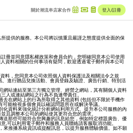
關於潮流串
店家合作
登入/註冊
域名及次級網域名所提供的服務。本公司將以慎重且嚴謹之態度提供全面的保
過註冊並同意隱私權政策和會員合約，您明確同意本公司使用
與個人資料相關的任何事項有疑問，歡迎透過電子郵件與本公司
人資料，您同意本公司依照個人資料保護法及相關法令之規
訊、進行贈品兌換活動、會員登錄及驗證、廣告行銷、特別活
本公司網站連結至第三方獨立管理、經營之網站，其有關個人資料
第三人或連結網站之行為不負連帶責任。
或過去在網站上的行為所取得之其他資料 (包括但不限於手機作
也有可能檢視多個會員以確認問題所在或解決爭議。
識別化資料來強化統計分析網站利用方式、提升本公司服務的內
善並且調整本公司的網站使其更符合您的需求。
並傳送那些可能符合您興趣的訊息給您，例如特定標題廣告、優
意,可以利用電子郵件和服務人員聯絡請客服取消功能。
帳號，來推播系統資訊或提醒訊息，以提升服務體驗價值。如不願