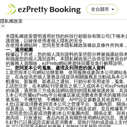
隱私權政策
×
本隱私權政策聲明適用於預約科技行銷股份有限公司(下稱本公司)於ezP
護措施，以確保使用者個人隱私的安全。
在使用本網站時，您同意受本隱私權政策條款及條件所拘束
一、適用範圍
根據以下所述，您的個人識別資料的某些部分將被揭露給與
和揭露您的個人識別資料。本隱私權政策已合併並與會員合約的
的服務人員聯絡，ezPretty網站將盡快回覆並進行解釋說明。
二、您同意本公司蒐集、處理及利用您的個人資料
1.當您與本公司網站洽辦業務、使用服務或參與本公司網站
定，在為提供您個人業務及/或提供相關服務及活動或為本
動通知、新服務、新產品之通知、行銷分析等用途等，蒐集
2.請您注意，在本網站刊登廣告之第三人或與本公司ezPr
的保護，適用第三方或各該網站個別的隱私權保護政策，其
3.本公司所屬ezPretty平台根據店家或消費者所要求的
業系統、手機型號、手機帳號、APP設定參數及其他資料)
4.您(店家或消費者)同意本公司之營運平台、集團內部、
容及產品，進而提升本公司的市場行銷及促銷、並且根據客
5.您同意您(店家或消費者)本公司集團內部、關係企業、
惠內容、行政通知、產品內容及有關您使用網站的訊息。透過
6.針對已註冊認證店家或是消費者，當執行預約或是線上支付
意,可以利用電子郵件和服務人員聯絡請客服取消功能。