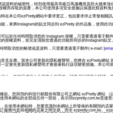
您個人辨認資料的秘密性，特別使用最高等級亞馬遜機房及防火牆來
失及未經授權而存取的資產，本公司使用多項安全措施以保護此類資料
在本公司ezPretty網站中要求更正，包括要求停止寄發相關
步功能，來將Instagram的貼文同步到 ezPretty 的作品集，使
步功能，您可以於任何時間取消您的 Instagram 授權，只需要
授權資料，並完全清除您透過此功能所同步的Instagram貼文
時間取消您的帳號或是資料，只需要透過電子郵件( e-mail:
[emai
應。當本公司更新此隱私權聲明，您將在 ezPretty網站 首頁
定會先更新隱私權聲明才會接著執行該項變更措施。本公司鼓勵您定
任何人。在您完成個人化服務之使用後，請務必記得登出帳號。
區。
並傳送或宣傳本網站各項服務之資料或電子郵件供您參考。您能
預約科技行銷股份有限公司之網站 ezPretty 網站 （以下皆稱 
網站的全部或任何一部份，表示同ezpretty.com.tw意
入本公司/本服務好友，您仍可接收到通知型訊息。
限，以廣告或其他目的的訊息皆不會被傳送。滿足以下三個條件
的資訊均無誤，在使用本網站時，您要意識到本網站上所發佈的有關預
號碼比對相符。
相關的店家之間交易，而非 ezpretty.com.tw。 ezpr
息。