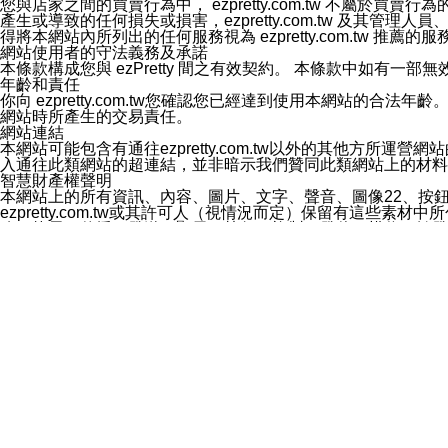
您與店家之間的買賣行為中， ezpretty.com.tw 不
3.LINE 帳號未封鎖傳送訊息之 LINE 官方帳號。
產生或導致的任何損失或損害，ezpretty.com.tw 及其管理
欲變更通知型訊息的設定，操作如下：
得將本網站內所列出的任何服務視為 ezpretty.com.tw 推
1.點選「主頁」＞「設定」
網站使用者的守法義務及承諾
2.點選「隱私設定」
本條款構成您與 ezPretty 間之有效契約。 本條款中如
3.點選「提供使用資料」
年齡和責任
4.點選「LINE通知型訊息」
你向 ezpretty.com.tw您確認您已經達到使用本網站
5.開關「接收LINE通知型訊息」
網站時所產生的交易責任。
❗️關閉「接收通知型訊息」後，將不會接收到來自任何企業
網站連結
本網站可能包含有通往ezpretty.com.tw以外的其他方所運營
入通往此類網站的超連結，並非暗示我們贊同此類網站上的材料
智慧財產權聲明
本網站上的所有資訊、內容、圖片、文字、聲音、圖像22、按
ezpretty.com.tw或其許可人（視情況而定）保留有
改、拷貝、傳播、發送、顯示、執行、複製、發佈、模仿、轉發
法或其他智慧財產權或 ezpretty.com.tw、其許可人
賠償
您同意因您使用本網站，而導致 ezpretty.com.tw、
您承擔賠償並保證 ezpretty.com.tw、其分公司、所屬機
免責聲明
您對本網站的所有使用均由您自擔風險。 因下載使用、參考或
己承擔全部責任。您同意 ezpretty.com.tw 及向ezpr
全部的索賠權利，無論是基於合約、侵權行為或其他依據。 ezpr
那些可損害或影響本網站管理、安全性、公正性和完整性，或是損害或
漏、中斷、刪除、缺陷、延遲或任何事件或事故，ezpretty.
其中包括但不僅限於有關本網站上服務、資訊及（或）聲明的保證或承
時間內對任一條款或多條條款的強制實施，不得將此視為放棄這
法律效應。 ezpretty.com.tw有權隨時變更本使用條