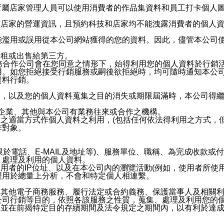
供所屬店家管理人員可以使用消費者的作品集資料和員工打卡個人圖像
何店家的營運資訊，且預約科技和店家均不能洩露消費者的個人
能濫用或誤用從本公司網站獲得的您的資料。因此，儘管本公司
出租或出售給第三方。
業務合作公司會在您同意之情形下，始得利用您的個人資料於行銷
用。如您拒絕接受行銷服務或嗣後欲拒絕時，均可隨時通知本公
資料行銷。
內，以及您的個人資料蒐集之目的消失或期限屆滿時，本公司得
係企業、其他與本公司有業務往來或合作之機構。
技之適當方式作個人資料之利用，(包括任何依法得利用之方式，
作對象。
限於電話、E-MAIL及地址等)、服務單位、職稱、為完成收款
、處理及利用的個人資料。
使用者的IP位址、以及在本公司內的瀏覽活動(例如，使用者所使
僅用於總量上分析，不會和特定個人相連繫。
及其他電子商務服務、履行法定或合約義務、保護當事人及相關
公司行銷等目的，依照各該服務之性質，蒐集、處理及利用您的
，並在前揭特定目的存續期間及法令規定之期間內，以有利於達成
。