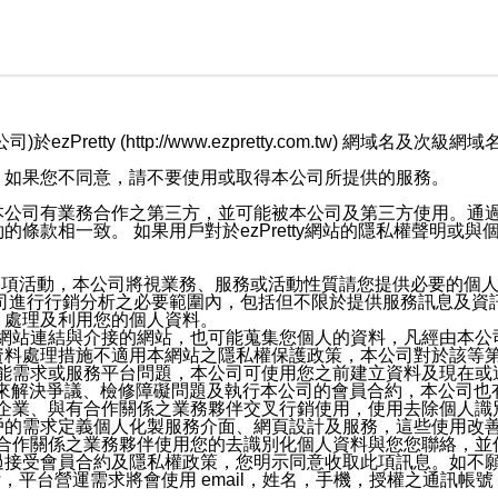
retty (http://www.ezpretty.com.tw) 網
，如果您不同意，請不要使用或取得本公司所提供的服務。
本公司有業務合作之第三方，並可能被本公司及第三方使用。通
條款相一致。 如果用戶對於ezPretty網站的隱私權聲明或
各項活動，本公司將視業務、服務或活動性質請您提供必要的個
公司進行行銷分析之必要範圍內，包括但不限於提供服務訊息及資
、處理及利用您的個人資料。
etty網站連結與介接的網站，也可能蒐集您個人的資料，凡經由
資料處理措施不適用本網站之隱私權保護政策，本公司對於該等
服務功能需求或服務平台問題，本公司可使用您之前建立資料及現在
，來解決爭議、檢修障礙問題及執行本公司的會員合約，本公司
關係企業、與有合作關係之業務夥伴交叉行銷使用，使用去除個人
戶的需求定義個人化製服務介面、網頁設計及服務，這些使用改
與有合作關係之業務夥伴使用您的去識別化個人資料與您您聯絡，
接受會員合約及隱私權政策，您明示同意收取此項訊息。如不願
，平台營運需求將會使用 email，姓名，手機，授權之通訊