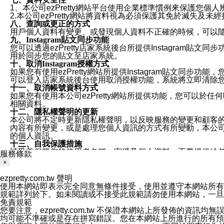
1、本公司ezPretty網站平台使用企業標準慣例來保護
2.本公司ezPretty網站將資料視為必須保護其免於滅
八、查詢或更正的方式
用戶個人資料有變更、或發現個人資料不正確的時候，可以隨時
九、Instagram貼文同步功能
您可以透過ezPretty店家系統後台所提供Instagram貼文同
用於同步您的貼文至店家系統。
十、取消Instagram授權方式
如果您有使用ezPretty網站所提供Instagram貼文同
可以登入店家系統後台使用取消授權功能，系統將立即清除您的
十一、取消帳號資料方式
如果您有使用本公司ezPretty網站所提供功能，您可以於任何
相關資料。
十二、隱私權聲明的更新
本公司將不定時更新隱私權聲明，以反映服務的變更和顧客的意見反
內容有所變更，或是處理您個人資訊的方式有所變動，本公司一
的個人資訊。
十三、自我保護措施
請妥善保管您的使用者名稱、密碼及個人資料，不要提供給
服務條款
窗，以防止他人讀取您的個人資料、信件或進入所機關管理
×
十四、傳送宣傳本站資訊或電子郵件之政策
您同意本公司網站，透過您所提供的郵件地址與您取得聯絡
ezpretty.com.tw 聲明
停止接收這些資料或電子郵件。
使用本網站即表示完全同意無條件接受，使用並遵守本網站所有條款。您與
十五、訊息通知
規範詳列於下。如未閱讀或不接受此規範請勿使用本網站，一旦使用本
本公司/本服務將以通知型訊息傳送重要訊息給您。即使未加
免責規範
本公司/本服務傳送之通知型訊息以對您有效且重要的訊息為
您要注意，ezpretty.com.tw 不保證本網站上所發佈
1.LINE 帳號設定的電話號碼與本公司/本服務所傳來的電話
均可能不準確或是存在拼寫錯誤。您在本網站上所進行的所有預訂服務均是與
2.該 LINE 帳號已在 LINE APP 設定中，同意接收通知型訊