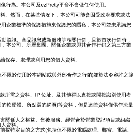
行為。本公司及ezPretty平台不會做任何使用。
資料。然而，在某些情況下，本公司可能會因受政府要求或法
使用企業標準的保護措施來保護您的隱私，本公司並未承諾您
活動資訊、商品訊息或新服務等相關行銷，且於首次行銷時，
司，本公司、所屬集團、關係企業或與其合作行銷之第三方業
繼續保存、處理或利用您的個人資料。
但不限於使用於本網站或與外部合作之行銷)並於法令容許之範
或付款所需之資料、IＰ位址、及其他得以直接或間接識別使用者
用的軟硬體、所點選的網頁)等資料，但是這些資料僅供作流量
利害關係人之權益、售後服務、經營合於營業登記項目或組織
個人資料。
前揭特定目的之方式(包括但不限於電腦處理、郵寄、電話、