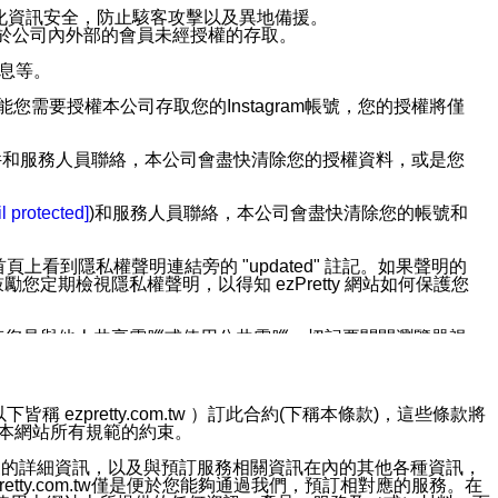
強化資訊安全，防止駭客攻擊以及異地備援。
免於公司內外部的會員未經授權的存取。
訊息等。
用此功能您需要授權本公司存取您的Instagram帳號，您的授權將僅
透過電子郵件和服務人員聯絡，本公司會盡快清除您的授權資料，或是您
。
l protected]
)和服務人員聯絡，本公司會盡快清除您的帳號和
上看到隱私權聲明連結旁的 "updated" 註記。如果聲明的
期檢視隱私權聲明，以得知 ezPretty 網站如何保護您
若您是與他人共享電腦或使用公共電腦，切記要關閉瀏覽器視
依照該資料或電子郵件所指示之方法、說明或功能連結，隨時
ezpretty.com.tw ）訂此合約(下稱本條款)，這些條款將
接受本網站所有規範的約束。
者，將可收到通知型訊息。
約店家的詳細資訊，以及與預訂服務相關資訊在內的其他各種資訊，
etty.com.tw僅是便於您能夠通過我們，預訂相對應的服務。在