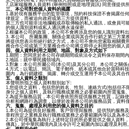
7.店家端服務人員資料 (舉例拍照或是地理資訊) 同意僅提
三、本公司對您個人資料的揭露
1.基於現有服務平台的監管環境，預約科技保證不會揭露任
律規定，而被迫向政府或第三方提供資料。
第三方也可能非法地攔截或存取傳輸的私人通訊，或會員可
的個人識別資料或私人通訊將永遠保密。
2.根據本公司的政策，本公司不會將涉及您的個人識別資料
3. 本公司、所屬集團、關係企業或與其合作行銷之第三方
將提供您表示拒絕行銷之方式，本公司不會向您索取相關費
務合作公司或第三方業務合作公司將立即停止利用您的個人
四、個人資料利用之期間、地區、對象及方式如下
1.期間：您同意於本公司存續期間或依法令之資料保存期間
2.地區：就中華民國領域內。
3.對象：本公司所屬公司(本公司)及其分公司、本公司之關
4.方式：以電話、簡訊、電子郵件、紙本或其他合於當時科
圍內，為行銷建檔、揭露、轉介或交互運用予本公司及其合
五、個人資料之類別
本聲明所指之個人資料類別如下:
1.您提供之資料，包括您的姓名、性別、連絡方式(包括但不
身分之個人資料，及執行職務或業務之必要範圍內所需蒐集
2.為提升服務品質，本公司會依照所提供服務之性質，記錄
分析和網路行為調查，以便於改善本公司的服務品質，資料
六、蒐集、處理及利用您的個人資料之目的
1.本公司為提供良好服務、客戶管理與服務、提供預約服務
章程所定之業務及執行職務或業務之必要範圍內等以及為本
2.本公司僅蒐集為執行上述特定目的所必要提供之個人資料
傳真)，於中華民國境內及法令許可之範圍內加以處理及利用
七、資料安全性