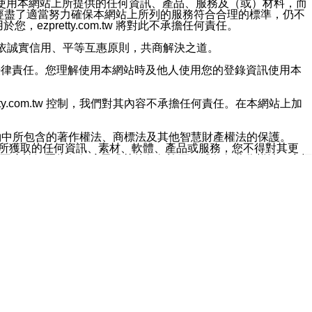
對於因為使用本網站上所提供的任何資訊、產品、服務及（或）材料，而
m.tw 已經盡了適當努力確保本網站上所列的服務符合合理的標準，仍不
ezpretty.com.tw 將對此不承擔任何責任。
均應依誠實信用、平等互惠原則，共商解決之道。
力的法律責任。您理解使用本網站時及他人使用您的登錄資訊使用本
ty.com.tw 控制，我們對其內容不承擔任何責任。在本網站上加
約中所包含的著作權法、商標法及其他智慧財產權法的保護。
網站上所獲取的任何資訊、素材、軟體、產品或服務，您不得對其更
不應被解釋為任何暗示或其他任何許可，或任何著作權法、商標
違反此規定，我們將追究其法律責任。
任何損失、責任及協力廠商的任何索賠或要求（包括律師費），將由
站而獲取到的資訊，而導致您遭受的任何風險或損失，將由您自
用本網站而造成的任何損失負責，同時，您會在此放棄有關此損失的所有及
伺服器不會發生缺陷，其中包括但不僅限於病毒或其他有害元素。對於
w 控制範圍的任何病毒感染、BUG、篡改、技術故障、錯誤、遺
有明示、暗示或法定及其他聲明、保證和條款均予以最大限度的排除，
定目的等。 ezpretty.com.tw 不能持續或在某階段
方便目的，其不應影響這些條款的範圍或意義，或是產生其他的
或任何協力廠商承擔任何責任。 在每次訪問網站時，您應檢查一下這