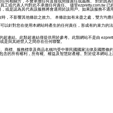
屬於買賣行為的任何相關方，不會承擔任何直接或間接責任或義務。 
人員、員工或代表人均對此不承擔任何責任。 儘管ezpretty.co
薦的服務，或是認為其代表該服務將會適用於該用戶。如果該服務不適用於您，
有一部無效時，不影響其他條款之效力。 本條款如有未盡之處，雙方
的合法年齡。可以針對您在使用本網站時產生的任何責任，形成有約束
官方帳號或認證官方帳號的通知型訊息。
網站的超連結。此類超連結僅提供用於參考。此類網站不是由 ezpret
或是與其經營人之間存在任何聯繫。
鈕、商標、服務標章及商品名稱均受中華民國國家法律及國際條
這些素材中所包含的所有權利，所有權、權益及智慧財產權。對於從本
或出售。除非本協議中明確指出，這些條款和條件中的任何內容
或任何協力廠商的業主權益中規定的任何權利的推斷結果。 如有任何人
其分公司、所屬機構、管理人員、代理人及其他合作夥伴和員工遭受的
構、管理人員、代理人及其他合作夥伴和員工不受損失。
依賴本網站上所提供的資訊、產品、服務或素材或通過使用本網
etty.com.tw提供電信及網路服務的提供商不會因您使用或不能使
etty.com.tw 不聲明、保證或承諾本網站或支持該網站的
影響本網站任何部分正常運行，且超出ezpretty.com.t
com.tw 不承擔任何責任。 在適用法律許可的最大範圍內，所
諾，其中包括但不僅限於其精確性、完整性或適銷性、品質或適用於特
些條款或是這些條款相關的權利。這些條款中使用的標題僅為了
款之內容及本網站上內容而不另行通知，同時，不對您、其他任何用戶