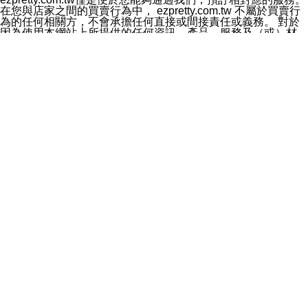
料於行銷活動資訊、商品訊息或新服務等相關行銷，且於
在您與店家之間的買賣行為中， ezpretty.com.tw 不屬於買賣行
首次行銷時，將提供您表示拒絕行銷之方式，本公司不會
為的任何相關方，不會承擔任何直接或間接責任或義務。 對於
向您索取相關費用。如您拒絕接受行銷服務或嗣後欲拒絕
因為使用本網站上所提供的任何資訊、產品、服務及（或）材
時，均可隨時通知本公司，本公司、所屬集團、關係企業
料，而產生或導致的任何損失或損害，ezpretty.com.tw 及其管
或與其合作行銷之第三方業務合作公司或第三方業務合作
理人員、員工或代表人均對此不承擔任何責任。 儘管
公司將立即停止利用您的個人資料行銷。
ezpretty.com.tw 已經盡了適當努力確保本網站上所列的服務符
四、個人資料利用之期間、地區、對象及方式如下
合合理的標準，仍不得將本網站內所列出的任何服務視為
1.期間：您同意於本公司存續期間或依法令之資料保存期
ezpretty.com.tw 推薦的服務，或是認為其代表該服務將會適用
間內，以及您的個人資料蒐集之目的消失或期限屆滿時，
於該用戶。如果該服務不適用於您，ezpretty.com.tw 將對此不
本公司得繼續保存、處理或利用您的個人資料。
承擔任何責任。
2.地區：就中華民國領域內。
網站使用者的守法義務及承諾
3.對象：本公司所屬公司(本公司)及其分公司、本公司之關
本條款構成您與 ezPretty 間之有效契約。 本條款中如有一部無
係企業、其他與本公司有業務往來或合作之機構。
效時，不影響其他條款之效力。 本條款如有未盡之處，雙方均
4.方式：以電話、簡訊、電子郵件、紙本或其他合於當時
應依誠實信用、平等互惠原則，共商解決之道。
科技之適當方式作個人資料之利用，(包括任何依法得利用
年齡和責任
之方式，但不限於使用於本網站或與外部合作之行銷)並於
你向 ezpretty.com.tw您確認您已經達到使用本網站的合法年
法令容許之範圍內，為行銷建檔、揭露、轉介或交互運用
齡。可以針對您在使用本網站時產生的任何責任，形成有約束力
予本公司及其合作對象。
的法律責任。您理解使用本網站時及他人使用您的登錄資訊使用
五、個人資料之類別
本網站時所產生的交易責任。
本聲明所指之個人資料類別如下:
網站連結
1.您提供之資料，包括您的姓名、性別、連絡方式(包括但
本網站可能包含有通往ezpretty.com.tw以外的其他方所運營網站
不限於電話、E-MAIL及地址等)、服務單位、職稱、為完
的超連結。此類超連結僅提供用於參考。此類網站不是由
成收款或付款所需之資料、IＰ位址、及其他得以直接或間
ezpretty.com.tw 控制，我們對其內容不承擔任何責任。在本網
接識別使用者身分之個人資料，及執行職務或業務之必要
站上加入通往此類網站的超連結，並非暗示我們贊同此類網站上
範圍內所需蒐集、處理及利用的個人資料。
的材料或是與其經營人之間存在任何聯繫。
2.為提升服務品質，本公司會依照所提供服務之性質，記
智慧財產權聲明
錄使用者的IP位址、以及在本公司內的瀏覽活動(例如，使
本網站上的所有資訊、內容、圖片、文字、聲音、圖像22、按
用者所使用的軟硬體、所點選的網頁)等資料，但是這些資
鈕、商標、服務標章及商品名稱均受中華民國國家法律及國際條