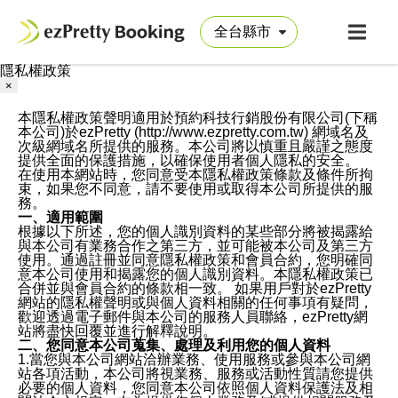
隱私權政策
×
本隱私權政策聲明適用於預約科技行銷股份有限公司(下稱
本公司)於ezPretty (http://www.ezpretty.com.tw) 網域名及
次級網域名所提供的服務。本公司將以慎重且嚴謹之態度
提供全面的保護措施，以確保使用者個人隱私的安全。
在使用本網站時，您同意受本隱私權政策條款及條件所拘
束，如果您不同意，請不要使用或取得本公司所提供的服
務。
一、適用範圍
根據以下所述，您的個人識別資料的某些部分將被揭露給
與本公司有業務合作之第三方，並可能被本公司及第三方
使用。通過註冊並同意隱私權政策和會員合約，您明確同
意本公司使用和揭露您的個人識別資料。本隱私權政策已
合併並與會員合約的條款相一致。 如果用戶對於ezPretty
網站的隱私權聲明或與個人資料相關的任何事項有疑問，
歡迎透過電子郵件與本公司的服務人員聯絡，ezPretty網
站將盡快回覆並進行解釋說明。
二、您同意本公司蒐集、處理及利用您的個人資料
1.當您與本公司網站洽辦業務、使用服務或參與本公司網
站各項活動，本公司將視業務、服務或活動性質請您提供
必要的個人資料，您同意本公司依照個人資料保護法及相