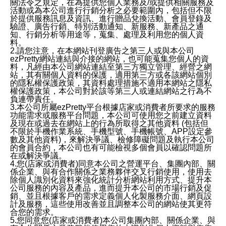
關法令之規定，在為提供您個人業務及/或提供相關服務及
活動或為本公司進行行銷分析之必要範圍內，包括但不限
於提供服務訊息及資訊、進行贈品兌換活動、會員登錄及
驗證、廣告行銷、特別活動通知、新服務、新產品之通
知、行銷分析等用途等，蒐集、處理及利用您的個人資
料。
2.請您注意，在本網站刊登廣告之第三人或與本公司
ezPretty網站連結與介接的網站，也可能蒐集您個人的資
料，凡經由本公司網站連結至第三方獨立管理、經營之網
站，其有關個人資料的保護，適用第三方或各該網站個別
的隱私權保護政策，其資料處理措施不適用本網站之隱私
權保護政策，本公司對於該等第三人或連結網站之行為不
負連帶責任。
3.本公司所屬ezPretty平台根據店家或消費者所要求的服務
功能需求或服務平台問題，本公司可使用您之前建立資料
及現在或過去在網站上的行為所取得之其他資料 (包括但
不限於手機作業系統、手機型號、手機帳號、APP設定參
數及其他資料)，來解決爭議、檢修障礙問題及執行本公司
的會員合約，本公司也有可能檢視多個會員以確認問題所
在或解決爭議。
4.您(店家或消費者)同意本公司之營運平台、集團內部、關
係企業、與有合作關係之業務夥伴交叉行銷使用，使用去
除個人識別化資料來強化統計分析網站利用方式、提升本
公司服務的內容及產品，進而提升本公司的市場行銷及促
銷、並且根據客戶的需求定義個人化製服務介面、網頁設
計及服務，這些使用改善並且調整本公司的網站使其更符
合您的需求。
5.您同意您(店家或消費者)本公司集團內部、關係企業、與