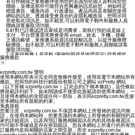
有合作關係之業務夥伴使用您的去識別化個人資料與您您
聯絡，並傳送那些可能符合您興趣的訊息給您，例如特定
標題廣告、優惠內容、行政通知、產品內容及有關您使用
網站的訊息。透過接受會員合約及隱私權政策，您明示同
意收取此項訊息。如不願意,可以利用電子郵件和服務人員
聯絡請客服取消功能。
6.針對已註冊認證店家或是消費者，當執行預約或是線上
支付，平台營運需求將會使用 email，姓名，手機，授權
之通訊帳號，來推播系統資訊或提醒訊息，以提升服務體
驗價值。如不願意,可以利用電子郵件和服務人員聯絡請客
服取消功能。
7.店家端服務人員資料 (舉例拍照或是地理資訊) 同意僅提
服務條款
供所屬店家管理人員可以使用消費者的作品集資料和員工
×
打卡個人圖像行為。本公司及ezPretty平台不會做任何使
用。
ezpretty.com.tw 聲明
三、本公司對您個人資料的揭露
使用本網站即表示完全同意無條件接受，使用並遵守本網站所有
1.基於現有服務平台的監管環境，預約科技保證不會揭露
條款。您與預約科技行銷股份有限公司之網站 ezPretty 網站
任何店家的營運資訊，且預約科技和店家均不能洩露消費
（以下皆稱 ezpretty.com.tw ）訂此合約(下稱本條款)，這些條款
者的個人資料。然而，在某些情況下，本公司可能會因受
將規範詳列於下。如未閱讀或不接受此規範請勿使用本網站，一
政府要求或法律規定，而被迫向政府或第三方提供資料。
旦使用本網站的全部或任何一部份，表示同ezpretty.com.tw意接
第三方也可能非法地攔截或存取傳輸的私人通訊，或會員
受本網站所有規範的約束。
可能濫用或誤用從本公司網站獲得的您的資料。因此，儘
免責規範
管本公司使用企業標準的保護措施來保護您的隱私，本公
您要注意，ezpretty.com.tw 不保證本網站上所發佈的資訊均無
司並未承諾您的個人識別資料或私人通訊將永遠保密。
誤，在使用本網站時，您要意識到本網站上所發佈的有關預約店
2.根據本公司的政策，本公司不會將涉及您的個人識別資
家的詳細資訊，以及與預訂服務相關資訊在內的其他各種資訊，
料出租或出售給第三方。
均可能不準確或是存在拼寫錯誤。您在本網站上所進行的所有預
3. 本公司、所屬集團、關係企業或與其合作行銷之第三方
訂服務均是與相關的店家之間交易，而非 ezpretty.com.tw。
業務合作公司會在您同意之情形下，始得利用您的個人資
ezpretty.com.tw僅是便於您能夠通過我們，預訂相對應的服務。