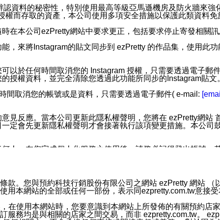
您個人辨認資料的秘密性，特別使用最高等級亞馬遜機房及防火牆來
失及未經授權而存取的資產，本公司使用多項安全措施以保護此類資料
在本公司ezPretty網站中要求更正，包括要求停止寄發相關
步功能，來將Instagram的貼文同步到 ezPretty 的作品集，使
步功能，您可以於任何時間取消您的 Instagram 授權，只需要
授權資料，並完全清除您透過此功能所同步的Instagram貼文
時間取消您的帳號或是資料，只需要透過電子郵件( e-mail:
[emai
應。當本公司更新此隱私權聲明，您將在 ezPretty網站 首頁
定會先更新隱私權聲明才會接著執行該項變更措施。本公司鼓勵您定
任何人。在您完成個人化服務之使用後，請務必記得登出帳號。
區。
並傳送或宣傳本網站各項服務之資料或電子郵件供您參考。您能
預約科技行銷股份有限公司之網站 ezPretty 網站 （以下皆稱 
網站的全部或任何一部份，表示同ezpretty.com.tw意
入本公司/本服務好友，您仍可接收到通知型訊息。
限，以廣告或其他目的的訊息皆不會被傳送。滿足以下三個條件
的資訊均無誤，在使用本網站時，您要意識到本網站上所發佈的有關預
號碼比對相符。
相關的店家之間交易，而非 ezpretty.com.tw。 ezpr
息。