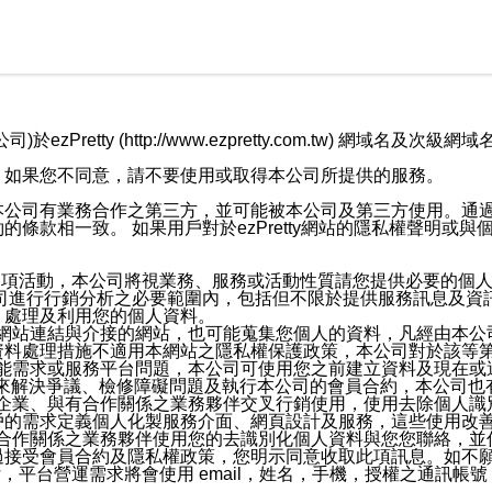
retty (http://www.ezpretty.com.tw) 網
，如果您不同意，請不要使用或取得本公司所提供的服務。
本公司有業務合作之第三方，並可能被本公司及第三方使用。通
條款相一致。 如果用戶對於ezPretty網站的隱私權聲明或
各項活動，本公司將視業務、服務或活動性質請您提供必要的個
公司進行行銷分析之必要範圍內，包括但不限於提供服務訊息及資
、處理及利用您的個人資料。
etty網站連結與介接的網站，也可能蒐集您個人的資料，凡經由
資料處理措施不適用本網站之隱私權保護政策，本公司對於該等
服務功能需求或服務平台問題，本公司可使用您之前建立資料及現在
，來解決爭議、檢修障礙問題及執行本公司的會員合約，本公司
關係企業、與有合作關係之業務夥伴交叉行銷使用，使用去除個人
戶的需求定義個人化製服務介面、網頁設計及服務，這些使用改
與有合作關係之業務夥伴使用您的去識別化個人資料與您您聯絡，
接受會員合約及隱私權政策，您明示同意收取此項訊息。如不願
，平台營運需求將會使用 email，姓名，手機，授權之通訊