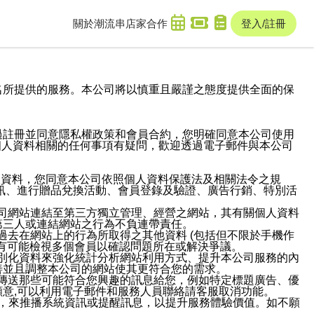
關於潮流串
店家合作
登入/註冊
域名及次級網域名所提供的服務。本公司將以慎重且嚴謹之態度提供全面的保
過註冊並同意隱私權政策和會員合約，您明確同意本公司使用
與個人資料相關的任何事項有疑問，歡迎透過電子郵件與本公司
人資料，您同意本公司依照個人資料保護法及相關法令之規
訊、進行贈品兌換活動、會員登錄及驗證、廣告行銷、特別活
本公司網站連結至第三方獨立管理、經營之網站，其有關個人資料
第三人或連結網站之行為不負連帶責任。
或過去在網站上的行為所取得之其他資料 (包括但不限於手機作
也有可能檢視多個會員以確認問題所在或解決爭議。
識別化資料來強化統計分析網站利用方式、提升本公司服務的內
善並且調整本公司的網站使其更符合您的需求。
並傳送那些可能符合您興趣的訊息給您，例如特定標題廣告、優
意,可以利用電子郵件和服務人員聯絡請客服取消功能。
帳號，來推播系統資訊或提醒訊息，以提升服務體驗價值。如不願