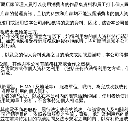
供所屬店家管理人員可以使用消費者的作品集資料和員工打卡個人圖像
何店家的營運資訊，且預約科技和店家均不能洩露消費者的個人
能濫用或誤用從本公司網站獲得的您的資料。因此，儘管本公司
出租或出售給第三方。
業務合作公司會在您同意之情形下，始得利用您的個人資料於行銷
用。如您拒絕接受行銷服務或嗣後欲拒絕時，均可隨時通知本公
資料行銷。
內，以及您的個人資料蒐集之目的消失或期限屆滿時，本公司得
係企業、其他與本公司有業務往來或合作之機構。
技之適當方式作個人資料之利用，(包括任何依法得利用之方式，
作對象。
限於電話、E-MAIL及地址等)、服務單位、職稱、為完成收款
、處理及利用的個人資料。
使用者的IP位址、以及在本公司內的瀏覽活動(例如，使用者所使
僅用於總量上分析，不會和特定個人相連繫。
及其他電子商務服務、履行法定或合約義務、保護當事人及相關
公司行銷等目的，依照各該服務之性質，蒐集、處理及利用您的
，並在前揭特定目的存續期間及法令規定之期間內，以有利於達成
。