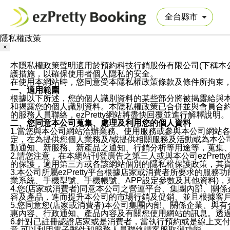
隱私權政策
×
本隱私權政策聲明適用於預約科技行銷股份有限公司(下稱本公司)於ezP
護措施，以確保使用者個人隱私的安全。
在使用本網站時，您同意受本隱私權政策條款及條件所拘束
一、適用範圍
根據以下所述，您的個人識別資料的某些部分將被揭露給與
和揭露您的個人識別資料。本隱私權政策已合併並與會員合約的
的服務人員聯絡，ezPretty網站將盡快回覆並進行解釋說明。
二、您同意本公司蒐集、處理及利用您的個人資料
1.當您與本公司網站洽辦業務、使用服務或參與本公司網站
定，在為提供您個人業務及/或提供相關服務及活動或為本
動通知、新服務、新產品之通知、行銷分析等用途等，蒐集
2.請您注意，在本網站刊登廣告之第三人或與本公司ezPr
的保護，適用第三方或各該網站個別的隱私權保護政策，其
3.本公司所屬ezPretty平台根據店家或消費者所要求的
業系統、手機型號、手機帳號、APP設定參數及其他資料)
4.您(店家或消費者)同意本公司之營運平台、集團內部、
容及產品，進而提升本公司的市場行銷及促銷、並且根據客
5.您同意您(店家或消費者)本公司集團內部、關係企業、
惠內容、行政通知、產品內容及有關您使用網站的訊息。透過
6.針對已註冊認證店家或是消費者，當執行預約或是線上支付
意,可以利用電子郵件和服務人員聯絡請客服取消功能。