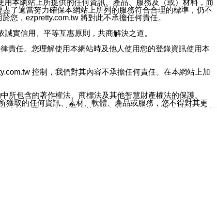
對於因為使用本網站上所提供的任何資訊、產品、服務及（或）材料，而
m.tw 已經盡了適當努力確保本網站上所列的服務符合合理的標準，仍不
ezpretty.com.tw 將對此不承擔任何責任。
均應依誠實信用、平等互惠原則，共商解決之道。
力的法律責任。您理解使用本網站時及他人使用您的登錄資訊使用本
ty.com.tw 控制，我們對其內容不承擔任何責任。在本網站上加
約中所包含的著作權法、商標法及其他智慧財產權法的保護。
網站上所獲取的任何資訊、素材、軟體、產品或服務，您不得對其更
不應被解釋為任何暗示或其他任何許可，或任何著作權法、商標
違反此規定，我們將追究其法律責任。
任何損失、責任及協力廠商的任何索賠或要求（包括律師費），將由
站而獲取到的資訊，而導致您遭受的任何風險或損失，將由您自
用本網站而造成的任何損失負責，同時，您會在此放棄有關此損失的所有及
伺服器不會發生缺陷，其中包括但不僅限於病毒或其他有害元素。對於
w 控制範圍的任何病毒感染、BUG、篡改、技術故障、錯誤、遺
有明示、暗示或法定及其他聲明、保證和條款均予以最大限度的排除，
定目的等。 ezpretty.com.tw 不能持續或在某階段
方便目的，其不應影響這些條款的範圍或意義，或是產生其他的
或任何協力廠商承擔任何責任。 在每次訪問網站時，您應檢查一下這