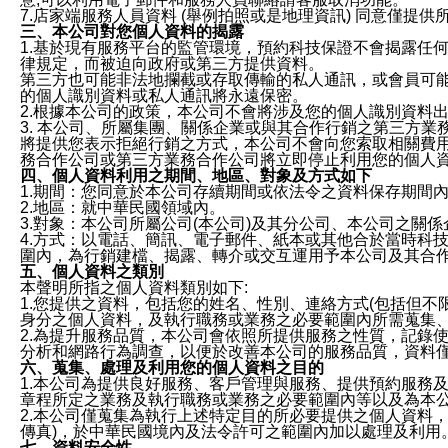
7.店家端服務人員資料 (舉例拍照或是地理資訊) 同意僅提
三、本公司對您個人資料的揭露
1.基於現有服務平台的監管環境，預約科技保證不會揭露任
律規定，而被迫向政府或第三方提供資料。
第三方也可能非法地攔截或存取傳輸的私人通訊，或會員可
的個人識別資料或私人通訊將永遠保密。
2.根據本公司的政策，本公司不會將涉及您的個人識別資料
3. 本公司、所屬集團、關係企業或與其合作行銷之第三方
將提供您表示拒絕行銷之方式，本公司不會向您索取相關費
務合作公司或第三方業務合作公司將立即停止利用您的個人
四、個人資料利用之期間、地區、對象及方式如下
1.期間：您同意於本公司存續期間或依法令之資料保存期間
2.地區：就中華民國領域內。
3.對象：本公司所屬公司(本公司)及其分公司、本公司之關
4.方式：以電話、簡訊、電子郵件、紙本或其他合於當時科
圍內，為行銷建檔、揭露、轉介或交互運用予本公司及其合
五、個人資料之類別
本聲明所指之個人資料類別如下:
1.您提供之資料，包括您的姓名、性別、連絡方式(包括但不
身分之個人資料，及執行職務或業務之必要範圍內所需蒐集
2.為提升服務品質，本公司會依照所提供服務之性質，記錄
分析和網路行為調查，以便於改善本公司的服務品質，資料
六、蒐集、處理及利用您的個人資料之目的
1.本公司為提供良好服務、客戶管理與服務、提供預約服務
章程所定之業務及執行職務或業務之必要範圍內等以及為本
2.本公司僅蒐集為執行上述特定目的所必要提供之個人資料
傳真)，於中華民國境內及法令許可之範圍內加以處理及利用
七、資料安全性