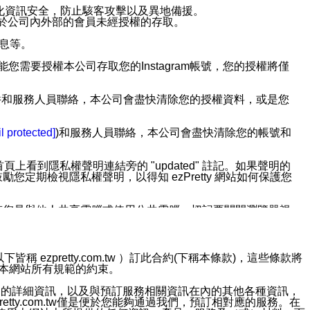
強化資訊安全，防止駭客攻擊以及異地備援。
免於公司內外部的會員未經授權的存取。
訊息等。
用此功能您需要授權本公司存取您的Instagram帳號，您的授權將僅
透過電子郵件和服務人員聯絡，本公司會盡快清除您的授權資料，或是您
。
l protected]
)和服務人員聯絡，本公司會盡快清除您的帳號和
上看到隱私權聲明連結旁的 "updated" 註記。如果聲明的
期檢視隱私權聲明，以得知 ezPretty 網站如何保護您
若您是與他人共享電腦或使用公共電腦，切記要關閉瀏覽器視
依照該資料或電子郵件所指示之方法、說明或功能連結，隨時
ezpretty.com.tw ）訂此合約(下稱本條款)，這些條款將
接受本網站所有規範的約束。
者，將可收到通知型訊息。
約店家的詳細資訊，以及與預訂服務相關資訊在內的其他各種資訊，
etty.com.tw僅是便於您能夠通過我們，預訂相對應的服務。在