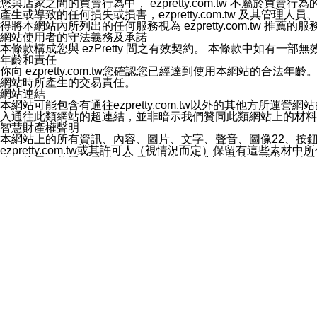
您與店家之間的買賣行為中， ezpretty.com.tw 不
3.LINE 帳號未封鎖傳送訊息之 LINE 官方帳號。
產生或導致的任何損失或損害，ezpretty.com.tw 及其管理
欲變更通知型訊息的設定，操作如下：
得將本網站內所列出的任何服務視為 ezpretty.com.tw 推
1.點選「主頁」＞「設定」
網站使用者的守法義務及承諾
2.點選「隱私設定」
本條款構成您與 ezPretty 間之有效契約。 本條款中如
3.點選「提供使用資料」
年齡和責任
4.點選「LINE通知型訊息」
你向 ezpretty.com.tw您確認您已經達到使用本網站
5.開關「接收LINE通知型訊息」
網站時所產生的交易責任。
❗️關閉「接收通知型訊息」後，將不會接收到來自任何企業
網站連結
本網站可能包含有通往ezpretty.com.tw以外的其他方所運營
入通往此類網站的超連結，並非暗示我們贊同此類網站上的材料
智慧財產權聲明
本網站上的所有資訊、內容、圖片、文字、聲音、圖像22、按
ezpretty.com.tw或其許可人（視情況而定）保留有
改、拷貝、傳播、發送、顯示、執行、複製、發佈、模仿、轉發
法或其他智慧財產權或 ezpretty.com.tw、其許可人
賠償
您同意因您使用本網站，而導致 ezpretty.com.tw、
您承擔賠償並保證 ezpretty.com.tw、其分公司、所屬機
免責聲明
您對本網站的所有使用均由您自擔風險。 因下載使用、參考或
己承擔全部責任。您同意 ezpretty.com.tw 及向ezpr
全部的索賠權利，無論是基於合約、侵權行為或其他依據。 ezpr
那些可損害或影響本網站管理、安全性、公正性和完整性，或是損害或
漏、中斷、刪除、缺陷、延遲或任何事件或事故，ezpretty.
其中包括但不僅限於有關本網站上服務、資訊及（或）聲明的保證或承
時間內對任一條款或多條條款的強制實施，不得將此視為放棄這
法律效應。 ezpretty.com.tw有權隨時變更本使用條