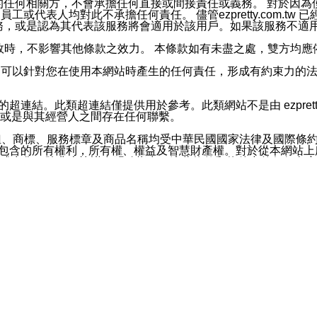
屬於買賣行為的任何相關方，不會承擔任何直接或間接責任或義務。 
人員、員工或代表人均對此不承擔任何責任。 儘管ezpretty.co
薦的服務，或是認為其代表該服務將會適用於該用戶。如果該服務不適用於您，
有一部無效時，不影響其他條款之效力。 本條款如有未盡之處，雙方
的合法年齡。可以針對您在使用本網站時產生的任何責任，形成有約束
官方帳號或認證官方帳號的通知型訊息。
網站的超連結。此類超連結僅提供用於參考。此類網站不是由 ezpret
或是與其經營人之間存在任何聯繫。
鈕、商標、服務標章及商品名稱均受中華民國國家法律及國際條
這些素材中所包含的所有權利，所有權、權益及智慧財產權。對於從本
或出售。除非本協議中明確指出，這些條款和條件中的任何內容
或任何協力廠商的業主權益中規定的任何權利的推斷結果。 如有任何人
其分公司、所屬機構、管理人員、代理人及其他合作夥伴和員工遭受的
構、管理人員、代理人及其他合作夥伴和員工不受損失。
依賴本網站上所提供的資訊、產品、服務或素材或通過使用本網
etty.com.tw提供電信及網路服務的提供商不會因您使用或不能使
etty.com.tw 不聲明、保證或承諾本網站或支持該網站的
影響本網站任何部分正常運行，且超出ezpretty.com.t
com.tw 不承擔任何責任。 在適用法律許可的最大範圍內，所
諾，其中包括但不僅限於其精確性、完整性或適銷性、品質或適用於特
些條款或是這些條款相關的權利。這些條款中使用的標題僅為了
款之內容及本網站上內容而不另行通知，同時，不對您、其他任何用戶