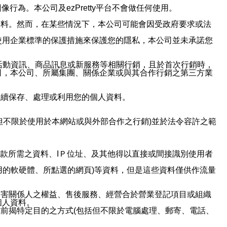
行為。本公司及ezPretty平台不會做任何使用。
資料。然而，在某些情況下，本公司可能會因受政府要求或法
使用企業標準的保護措施來保護您的隱私，本公司並未承諾您
活動資訊、商品訊息或新服務等相關行銷，且於首次行銷時，
司，本公司、所屬集團、關係企業或與其合作行銷之第三方業
繼續保存、處理或利用您的個人資料。
但不限於使用於本網站或與外部合作之行銷)並於法令容許之範
或付款所需之資料、IＰ位址、及其他得以直接或間接識別使用者
用的軟硬體、所點選的網頁)等資料，但是這些資料僅供作流量
利害關係人之權益、售後服務、經營合於營業登記項目或組織
個人資料。
前揭特定目的之方式(包括但不限於電腦處理、郵寄、電話、