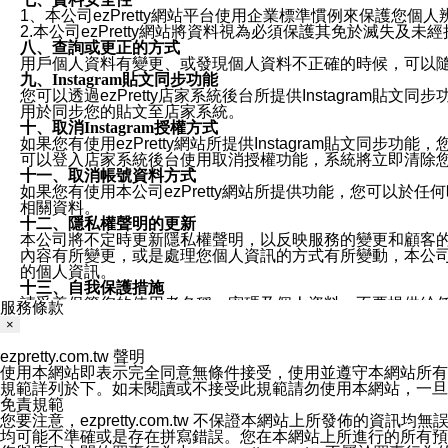
1、本公司ezPretty網站平台使用企業標準慣例來保護
2.本公司ezPretty網站將資料視為必須保護其免於滅
八、查詢或更正的方式
用戶個人資料有變更、或發現個人資料不正確的時候，可以隨時
九、Instagram貼文同步功能
您可以透過ezPretty店家系統後台所提供Instagram貼文同
用於同步您的貼文至店家系統。
十、取消Instagram授權方式
如果您有使用ezPretty網站所提供Instagram貼文同
可以登入店家系統後台使用取消授權功能，系統將立即清除您的
十一、取消帳號資料方式
如果您有使用本公司ezPretty網站所提供功能，您可以於任何
相關資料。
十二、隱私權聲明的更新
本公司將不定時更新隱私權聲明，以反映服務的變更和顧客的意見反
內容有所變更，或是處理您個人資訊的方式有所變動，本公司一
的個人資訊。
十三、自我保護措施
請妥善保管您的使用者名稱、密碼及個人資料，不要提供給
服務條款
窗，以防止他人讀取您的個人資料、信件或進入所機關管理
×
十四、傳送宣傳本站資訊或電子郵件之政策
您同意本公司網站，透過您所提供的郵件地址與您取得聯絡
ezpretty.com.tw 聲明
停止接收這些資料或電子郵件。
使用本網站即表示完全同意無條件接受，使用並遵守本網站所有條款。您與
十五、訊息通知
規範詳列於下。如未閱讀或不接受此規範請勿使用本網站，一旦使用本
本公司/本服務將以通知型訊息傳送重要訊息給您。即使未加
免責規範
本公司/本服務傳送之通知型訊息以對您有效且重要的訊息為
您要注意，ezpretty.com.tw 不保證本網站上所發佈
1.LINE 帳號設定的電話號碼與本公司/本服務所傳來的電話
均可能不準確或是存在拼寫錯誤。您在本網站上所進行的所有預訂服務均是與
2.該 LINE 帳號已在 LINE APP 設定中，同意接收通知型訊