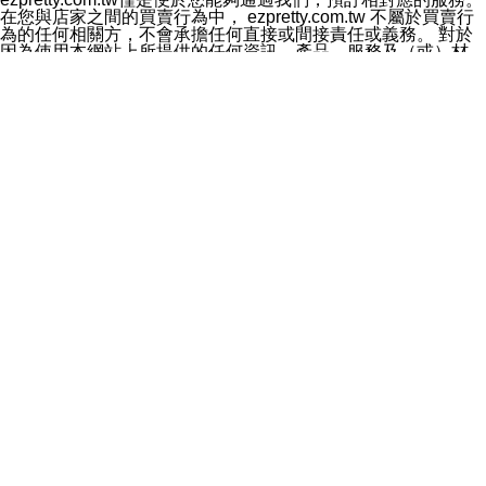
料於行銷活動資訊、商品訊息或新服務等相關行銷，且於
在您與店家之間的買賣行為中， ezpretty.com.tw 不屬於買賣行
首次行銷時，將提供您表示拒絕行銷之方式，本公司不會
為的任何相關方，不會承擔任何直接或間接責任或義務。 對於
向您索取相關費用。如您拒絕接受行銷服務或嗣後欲拒絕
因為使用本網站上所提供的任何資訊、產品、服務及（或）材
時，均可隨時通知本公司，本公司、所屬集團、關係企業
料，而產生或導致的任何損失或損害，ezpretty.com.tw 及其管
或與其合作行銷之第三方業務合作公司或第三方業務合作
理人員、員工或代表人均對此不承擔任何責任。 儘管
公司將立即停止利用您的個人資料行銷。
ezpretty.com.tw 已經盡了適當努力確保本網站上所列的服務符
四、個人資料利用之期間、地區、對象及方式如下
合合理的標準，仍不得將本網站內所列出的任何服務視為
1.期間：您同意於本公司存續期間或依法令之資料保存期
ezpretty.com.tw 推薦的服務，或是認為其代表該服務將會適用
間內，以及您的個人資料蒐集之目的消失或期限屆滿時，
於該用戶。如果該服務不適用於您，ezpretty.com.tw 將對此不
本公司得繼續保存、處理或利用您的個人資料。
承擔任何責任。
2.地區：就中華民國領域內。
網站使用者的守法義務及承諾
3.對象：本公司所屬公司(本公司)及其分公司、本公司之關
本條款構成您與 ezPretty 間之有效契約。 本條款中如有一部無
係企業、其他與本公司有業務往來或合作之機構。
效時，不影響其他條款之效力。 本條款如有未盡之處，雙方均
4.方式：以電話、簡訊、電子郵件、紙本或其他合於當時
應依誠實信用、平等互惠原則，共商解決之道。
科技之適當方式作個人資料之利用，(包括任何依法得利用
年齡和責任
之方式，但不限於使用於本網站或與外部合作之行銷)並於
你向 ezpretty.com.tw您確認您已經達到使用本網站的合法年
法令容許之範圍內，為行銷建檔、揭露、轉介或交互運用
齡。可以針對您在使用本網站時產生的任何責任，形成有約束力
予本公司及其合作對象。
的法律責任。您理解使用本網站時及他人使用您的登錄資訊使用
五、個人資料之類別
本網站時所產生的交易責任。
本聲明所指之個人資料類別如下:
網站連結
1.您提供之資料，包括您的姓名、性別、連絡方式(包括但
本網站可能包含有通往ezpretty.com.tw以外的其他方所運營網站
不限於電話、E-MAIL及地址等)、服務單位、職稱、為完
的超連結。此類超連結僅提供用於參考。此類網站不是由
成收款或付款所需之資料、IＰ位址、及其他得以直接或間
ezpretty.com.tw 控制，我們對其內容不承擔任何責任。在本網
接識別使用者身分之個人資料，及執行職務或業務之必要
站上加入通往此類網站的超連結，並非暗示我們贊同此類網站上
範圍內所需蒐集、處理及利用的個人資料。
的材料或是與其經營人之間存在任何聯繫。
2.為提升服務品質，本公司會依照所提供服務之性質，記
智慧財產權聲明
錄使用者的IP位址、以及在本公司內的瀏覽活動(例如，使
本網站上的所有資訊、內容、圖片、文字、聲音、圖像22、按
用者所使用的軟硬體、所點選的網頁)等資料，但是這些資
鈕、商標、服務標章及商品名稱均受中華民國國家法律及國際條