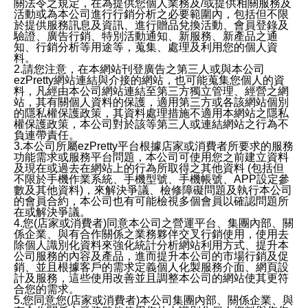
關法令之規定，在為提供您個人業務及/或提供相關服務及
活動或為本公司進行行銷分析之必要範圍內，包括但不限
於提供服務訊息及資訊、進行贈品兌換活動、會員登錄及
驗證、廣告行銷、特別活動通知、新服務、新產品之通
知、行銷分析等用途等，蒐集、處理及利用您的個人資
料。
2.請您注意，在本網站刊登廣告之第三人或與本公司
ezPretty網站連結與介接的網站，也可能蒐集您個人的資
料，凡經由本公司網站連結至第三方獨立管理、經營之網
站，其有關個人資料的保護，適用第三方或各該網站個別
的隱私權保護政策，其資料處理措施不適用本網站之隱私
權保護政策，本公司對於該等第三人或連結網站之行為不
負連帶責任。
3.本公司所屬ezPretty平台根據店家或消費者所要求的服務
功能需求或服務平台問題，本公司可使用您之前建立資料
及現在或過去在網站上的行為所取得之其他資料 (包括但
不限於手機作業系統、手機型號、手機帳號、APP設定參
數及其他資料)，來解決爭議、檢修障礙問題及執行本公司
的會員合約，本公司也有可能檢視多個會員以確認問題所
在或解決爭議。
4.您(店家或消費者)同意本公司之營運平台、集團內部、關
係企業、與有合作關係之業務夥伴交叉行銷使用，使用去
除個人識別化資料來強化統計分析網站利用方式、提升本
公司服務的內容及產品，進而提升本公司的市場行銷及促
銷、並且根據客戶的需求定義個人化製服務介面、網頁設
計及服務，這些使用改善並且調整本公司的網站使其更符
合您的需求。
5.您同意您(店家或消費者)本公司集團內部、關係企業、與