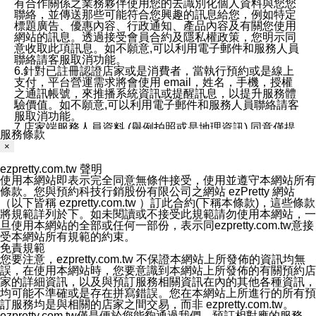
有合作關係之業務夥伴使用您的去識別化個人資料與您您
聯絡，並傳送那些可能符合您興趣的訊息給您，例如特定
標題廣告、優惠內容、行政通知、產品內容及有關您使用
網站的訊息。透過接受會員合約及隱私權政策，您明示同
意收取此項訊息。如不願意,可以利用電子郵件和服務人員
聯絡請客服取消功能。
6.針對已註冊認證店家或是消費者，當執行預約或是線上
支付，平台營運需求將會使用 email，姓名，手機，授權
之通訊帳號，來推播系統資訊或提醒訊息，以提升服務體
驗價值。如不願意,可以利用電子郵件和服務人員聯絡請客
服取消功能。
7.店家端服務人員資料 (舉例拍照或是地理資訊) 同意僅提
服務條款
供所屬店家管理人員可以使用消費者的作品集資料和員工
×
打卡個人圖像行為。本公司及ezPretty平台不會做任何使
用。
ezpretty.com.tw 聲明
三、本公司對您個人資料的揭露
使用本網站即表示完全同意無條件接受，使用並遵守本網站所有
1.基於現有服務平台的監管環境，預約科技保證不會揭露
條款。您與預約科技行銷股份有限公司之網站 ezPretty 網站
任何店家的營運資訊，且預約科技和店家均不能洩露消費
（以下皆稱 ezpretty.com.tw ）訂此合約(下稱本條款)，這些條款
者的個人資料。然而，在某些情況下，本公司可能會因受
將規範詳列於下。如未閱讀或不接受此規範請勿使用本網站，一
政府要求或法律規定，而被迫向政府或第三方提供資料。
旦使用本網站的全部或任何一部份，表示同ezpretty.com.tw意接
第三方也可能非法地攔截或存取傳輸的私人通訊，或會員
受本網站所有規範的約束。
可能濫用或誤用從本公司網站獲得的您的資料。因此，儘
免責規範
管本公司使用企業標準的保護措施來保護您的隱私，本公
您要注意，ezpretty.com.tw 不保證本網站上所發佈的資訊均無
司並未承諾您的個人識別資料或私人通訊將永遠保密。
誤，在使用本網站時，您要意識到本網站上所發佈的有關預約店
2.根據本公司的政策，本公司不會將涉及您的個人識別資
家的詳細資訊，以及與預訂服務相關資訊在內的其他各種資訊，
料出租或出售給第三方。
均可能不準確或是存在拼寫錯誤。您在本網站上所進行的所有預
3. 本公司、所屬集團、關係企業或與其合作行銷之第三方
訂服務均是與相關的店家之間交易，而非 ezpretty.com.tw。
業務合作公司會在您同意之情形下，始得利用您的個人資
ezpretty.com.tw僅是便於您能夠通過我們，預訂相對應的服務。