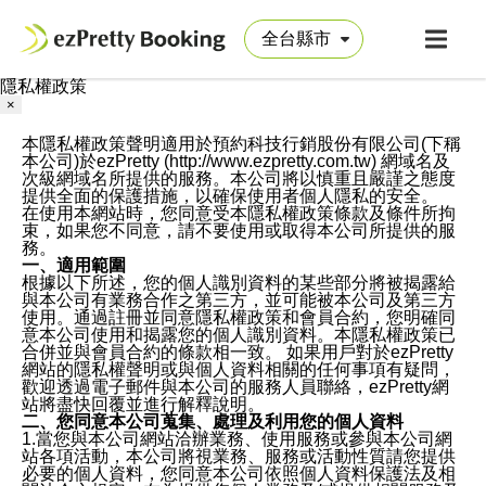
隱私權政策
×
本隱私權政策聲明適用於預約科技行銷股份有限公司(下稱
本公司)於ezPretty (http://www.ezpretty.com.tw) 網域名及
次級網域名所提供的服務。本公司將以慎重且嚴謹之態度
提供全面的保護措施，以確保使用者個人隱私的安全。
在使用本網站時，您同意受本隱私權政策條款及條件所拘
束，如果您不同意，請不要使用或取得本公司所提供的服
務。
一、適用範圍
根據以下所述，您的個人識別資料的某些部分將被揭露給
與本公司有業務合作之第三方，並可能被本公司及第三方
使用。通過註冊並同意隱私權政策和會員合約，您明確同
意本公司使用和揭露您的個人識別資料。本隱私權政策已
合併並與會員合約的條款相一致。 如果用戶對於ezPretty
網站的隱私權聲明或與個人資料相關的任何事項有疑問，
歡迎透過電子郵件與本公司的服務人員聯絡，ezPretty網
站將盡快回覆並進行解釋說明。
二、您同意本公司蒐集、處理及利用您的個人資料
1.當您與本公司網站洽辦業務、使用服務或參與本公司網
站各項活動，本公司將視業務、服務或活動性質請您提供
必要的個人資料，您同意本公司依照個人資料保護法及相