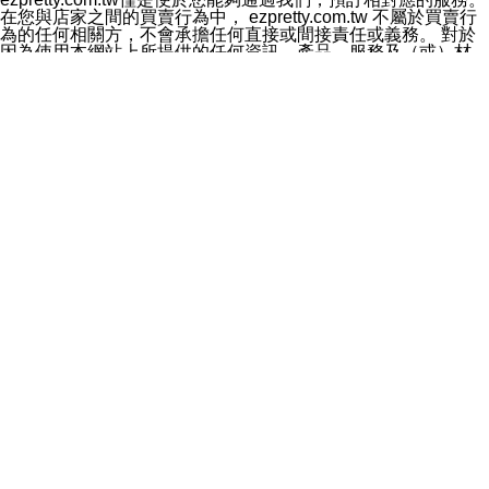
料於行銷活動資訊、商品訊息或新服務等相關行銷，且於
在您與店家之間的買賣行為中， ezpretty.com.tw 不屬於買賣行
首次行銷時，將提供您表示拒絕行銷之方式，本公司不會
為的任何相關方，不會承擔任何直接或間接責任或義務。 對於
向您索取相關費用。如您拒絕接受行銷服務或嗣後欲拒絕
因為使用本網站上所提供的任何資訊、產品、服務及（或）材
時，均可隨時通知本公司，本公司、所屬集團、關係企業
料，而產生或導致的任何損失或損害，ezpretty.com.tw 及其管
或與其合作行銷之第三方業務合作公司或第三方業務合作
理人員、員工或代表人均對此不承擔任何責任。 儘管
公司將立即停止利用您的個人資料行銷。
ezpretty.com.tw 已經盡了適當努力確保本網站上所列的服務符
四、個人資料利用之期間、地區、對象及方式如下
合合理的標準，仍不得將本網站內所列出的任何服務視為
1.期間：您同意於本公司存續期間或依法令之資料保存期
ezpretty.com.tw 推薦的服務，或是認為其代表該服務將會適用
間內，以及您的個人資料蒐集之目的消失或期限屆滿時，
於該用戶。如果該服務不適用於您，ezpretty.com.tw 將對此不
本公司得繼續保存、處理或利用您的個人資料。
承擔任何責任。
2.地區：就中華民國領域內。
網站使用者的守法義務及承諾
3.對象：本公司所屬公司(本公司)及其分公司、本公司之關
本條款構成您與 ezPretty 間之有效契約。 本條款中如有一部無
係企業、其他與本公司有業務往來或合作之機構。
效時，不影響其他條款之效力。 本條款如有未盡之處，雙方均
4.方式：以電話、簡訊、電子郵件、紙本或其他合於當時
應依誠實信用、平等互惠原則，共商解決之道。
科技之適當方式作個人資料之利用，(包括任何依法得利用
年齡和責任
之方式，但不限於使用於本網站或與外部合作之行銷)並於
你向 ezpretty.com.tw您確認您已經達到使用本網站的合法年
法令容許之範圍內，為行銷建檔、揭露、轉介或交互運用
齡。可以針對您在使用本網站時產生的任何責任，形成有約束力
予本公司及其合作對象。
的法律責任。您理解使用本網站時及他人使用您的登錄資訊使用
五、個人資料之類別
本網站時所產生的交易責任。
本聲明所指之個人資料類別如下:
網站連結
1.您提供之資料，包括您的姓名、性別、連絡方式(包括但
本網站可能包含有通往ezpretty.com.tw以外的其他方所運營網站
不限於電話、E-MAIL及地址等)、服務單位、職稱、為完
的超連結。此類超連結僅提供用於參考。此類網站不是由
成收款或付款所需之資料、IＰ位址、及其他得以直接或間
ezpretty.com.tw 控制，我們對其內容不承擔任何責任。在本網
接識別使用者身分之個人資料，及執行職務或業務之必要
站上加入通往此類網站的超連結，並非暗示我們贊同此類網站上
範圍內所需蒐集、處理及利用的個人資料。
的材料或是與其經營人之間存在任何聯繫。
2.為提升服務品質，本公司會依照所提供服務之性質，記
智慧財產權聲明
錄使用者的IP位址、以及在本公司內的瀏覽活動(例如，使
本網站上的所有資訊、內容、圖片、文字、聲音、圖像22、按
用者所使用的軟硬體、所點選的網頁)等資料，但是這些資
鈕、商標、服務標章及商品名稱均受中華民國國家法律及國際條