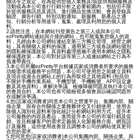
關法令之規定，在為提供您個人業務及/或提供相關服務及
活動或為本公司進行行銷分析之必要範圍內，包括但不限
於提供服務訊息及資訊、進行贈品兌換活動、會員登錄及
驗證、廣告行銷、特別活動通知、新服務、新產品之通
知、行銷分析等用途等，蒐集、處理及利用您的個人資
料。
2.請您注意，在本網站刊登廣告之第三人或與本公司
ezPretty網站連結與介接的網站，也可能蒐集您個人的資
料，凡經由本公司網站連結至第三方獨立管理、經營之網
站，其有關個人資料的保護，適用第三方或各該網站個別
的隱私權保護政策，其資料處理措施不適用本網站之隱私
權保護政策，本公司對於該等第三人或連結網站之行為不
負連帶責任。
3.本公司所屬ezPretty平台根據店家或消費者所要求的服務
功能需求或服務平台問題，本公司可使用您之前建立資料
及現在或過去在網站上的行為所取得之其他資料 (包括但
不限於手機作業系統、手機型號、手機帳號、APP設定參
數及其他資料)，來解決爭議、檢修障礙問題及執行本公司
的會員合約，本公司也有可能檢視多個會員以確認問題所
在或解決爭議。
4.您(店家或消費者)同意本公司之營運平台、集團內部、關
係企業、與有合作關係之業務夥伴交叉行銷使用，使用去
除個人識別化資料來強化統計分析網站利用方式、提升本
公司服務的內容及產品，進而提升本公司的市場行銷及促
銷、並且根據客戶的需求定義個人化製服務介面、網頁設
計及服務，這些使用改善並且調整本公司的網站使其更符
合您的需求。
5.您同意您(店家或消費者)本公司集團內部、關係企業、與