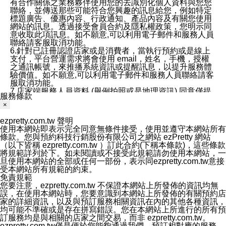
有合作關係之業務夥伴使用您的去識別化個人資料與您您
聯絡，並傳送那些可能符合您興趣的訊息給您，例如特定
標題廣告、優惠內容、行政通知、產品內容及有關您使用
網站的訊息。透過接受會員合約及隱私權政策，您明示同
意收取此項訊息。如不願意,可以利用電子郵件和服務人員
聯絡請客服取消功能。
6.針對已註冊認證店家或是消費者，當執行預約或是線上
支付，平台營運需求將會使用 email，姓名，手機，授權
之通訊帳號，來推播系統資訊或提醒訊息，以提升服務體
驗價值。如不願意,可以利用電子郵件和服務人員聯絡請客
服取消功能。
7.店家端服務人員資料 (舉例拍照或是地理資訊) 同意僅提
服務條款
供所屬店家管理人員可以使用消費者的作品集資料和員工
×
打卡個人圖像行為。本公司及ezPretty平台不會做任何使
用。
ezpretty.com.tw 聲明
三、本公司對您個人資料的揭露
使用本網站即表示完全同意無條件接受，使用並遵守本網站所有
1.基於現有服務平台的監管環境，預約科技保證不會揭露
條款。您與預約科技行銷股份有限公司之網站 ezPretty 網站
任何店家的營運資訊，且預約科技和店家均不能洩露消費
（以下皆稱 ezpretty.com.tw ）訂此合約(下稱本條款)，這些條款
者的個人資料。然而，在某些情況下，本公司可能會因受
將規範詳列於下。如未閱讀或不接受此規範請勿使用本網站，一
政府要求或法律規定，而被迫向政府或第三方提供資料。
旦使用本網站的全部或任何一部份，表示同ezpretty.com.tw意接
第三方也可能非法地攔截或存取傳輸的私人通訊，或會員
受本網站所有規範的約束。
可能濫用或誤用從本公司網站獲得的您的資料。因此，儘
免責規範
管本公司使用企業標準的保護措施來保護您的隱私，本公
您要注意，ezpretty.com.tw 不保證本網站上所發佈的資訊均無
司並未承諾您的個人識別資料或私人通訊將永遠保密。
誤，在使用本網站時，您要意識到本網站上所發佈的有關預約店
2.根據本公司的政策，本公司不會將涉及您的個人識別資
家的詳細資訊，以及與預訂服務相關資訊在內的其他各種資訊，
料出租或出售給第三方。
均可能不準確或是存在拼寫錯誤。您在本網站上所進行的所有預
3. 本公司、所屬集團、關係企業或與其合作行銷之第三方
訂服務均是與相關的店家之間交易，而非 ezpretty.com.tw。
業務合作公司會在您同意之情形下，始得利用您的個人資
ezpretty.com.tw僅是便於您能夠通過我們，預訂相對應的服務。