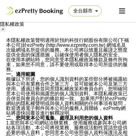
隱私權政策
×
本隱私權政策聲明適用於預約科技行銷股份有限公司(下稱
本公司)於ezPretty (http://www.ezpretty.com.tw) 網域名及
次級網域名所提供的服務。本公司將以慎重且嚴謹之態度
提供全面的保護措施，以確保使用者個人隱私的安全。
在使用本網站時，您同意受本隱私權政策條款及條件所拘
束，如果您不同意，請不要使用或取得本公司所提供的服
務。
一、適用範圍
根據以下所述，您的個人識別資料的某些部分將被揭露給
與本公司有業務合作之第三方，並可能被本公司及第三方
使用。通過註冊並同意隱私權政策和會員合約，您明確同
意本公司使用和揭露您的個人識別資料。本隱私權政策已
合併並與會員合約的條款相一致。 如果用戶對於ezPretty
網站的隱私權聲明或與個人資料相關的任何事項有疑問，
歡迎透過電子郵件與本公司的服務人員聯絡，ezPretty網
站將盡快回覆並進行解釋說明。
二、您同意本公司蒐集、處理及利用您的個人資料
1.當您與本公司網站洽辦業務、使用服務或參與本公司網
站各項活動，本公司將視業務、服務或活動性質請您提供
必要的個人資料，您同意本公司依照個人資料保護法及相