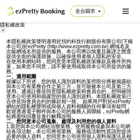
隱私權政策
×
本隱私權政策聲明適用於預約科技行銷股份有限公司(下稱
本公司)於ezPretty (http://www.ezpretty.com.tw) 網域名及
次級網域名所提供的服務。本公司將以慎重且嚴謹之態度
提供全面的保護措施，以確保使用者個人隱私的安全。
在使用本網站時，您同意受本隱私權政策條款及條件所拘
束，如果您不同意，請不要使用或取得本公司所提供的服
務。
一、適用範圍
根據以下所述，您的個人識別資料的某些部分將被揭露給
與本公司有業務合作之第三方，並可能被本公司及第三方
使用。通過註冊並同意隱私權政策和會員合約，您明確同
意本公司使用和揭露您的個人識別資料。本隱私權政策已
合併並與會員合約的條款相一致。 如果用戶對於ezPretty
網站的隱私權聲明或與個人資料相關的任何事項有疑問，
歡迎透過電子郵件與本公司的服務人員聯絡，ezPretty網
站將盡快回覆並進行解釋說明。
二、您同意本公司蒐集、處理及利用您的個人資料
1.當您與本公司網站洽辦業務、使用服務或參與本公司網
站各項活動，本公司將視業務、服務或活動性質請您提供
必要的個人資料，您同意本公司依照個人資料保護法及相