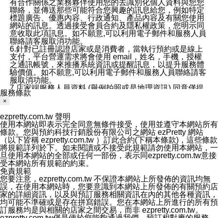
有合作關係之業務夥伴使用您的去識別化個人資料與您您
聯絡，並傳送那些可能符合您興趣的訊息給您，例如特定
標題廣告、優惠內容、行政通知、產品內容及有關您使用
網站的訊息。透過接受會員合約及隱私權政策，您明示同
意收取此項訊息。如不願意,可以利用電子郵件和服務人員
聯絡請客服取消功能。
6.針對已註冊認證店家或是消費者，當執行預約或是線上
支付，平台營運需求將會使用 email，姓名，手機，授權
之通訊帳號，來推播系統資訊或提醒訊息，以提升服務體
驗價值。如不願意,可以利用電子郵件和服務人員聯絡請客
服取消功能。
7.店家端服務人員資料 (舉例拍照或是地理資訊) 同意僅提
服務條款
供所屬店家管理人員可以使用消費者的作品集資料和員工
×
打卡個人圖像行為。本公司及ezPretty平台不會做任何使
用。
ezpretty.com.tw 聲明
三、本公司對您個人資料的揭露
使用本網站即表示完全同意無條件接受，使用並遵守本網站所有
1.基於現有服務平台的監管環境，預約科技保證不會揭露
條款。您與預約科技行銷股份有限公司之網站 ezPretty 網站
任何店家的營運資訊，且預約科技和店家均不能洩露消費
（以下皆稱 ezpretty.com.tw ）訂此合約(下稱本條款)，這些條款
者的個人資料。然而，在某些情況下，本公司可能會因受
將規範詳列於下。如未閱讀或不接受此規範請勿使用本網站，一
政府要求或法律規定，而被迫向政府或第三方提供資料。
旦使用本網站的全部或任何一部份，表示同ezpretty.com.tw意接
第三方也可能非法地攔截或存取傳輸的私人通訊，或會員
受本網站所有規範的約束。
可能濫用或誤用從本公司網站獲得的您的資料。因此，儘
免責規範
管本公司使用企業標準的保護措施來保護您的隱私，本公
您要注意，ezpretty.com.tw 不保證本網站上所發佈的資訊均無
司並未承諾您的個人識別資料或私人通訊將永遠保密。
誤，在使用本網站時，您要意識到本網站上所發佈的有關預約店
2.根據本公司的政策，本公司不會將涉及您的個人識別資
家的詳細資訊，以及與預訂服務相關資訊在內的其他各種資訊，
料出租或出售給第三方。
均可能不準確或是存在拼寫錯誤。您在本網站上所進行的所有預
3. 本公司、所屬集團、關係企業或與其合作行銷之第三方
訂服務均是與相關的店家之間交易，而非 ezpretty.com.tw。
業務合作公司會在您同意之情形下，始得利用您的個人資
ezpretty.com.tw僅是便於您能夠通過我們，預訂相對應的服務。