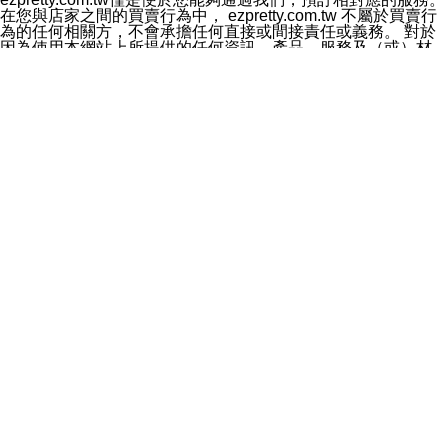
料於行銷活動資訊、商品訊息或新服務等相關行銷，且於
在您與店家之間的買賣行為中， ezpretty.com.tw 不屬於買賣行
首次行銷時，將提供您表示拒絕行銷之方式，本公司不會
為的任何相關方，不會承擔任何直接或間接責任或義務。 對於
向您索取相關費用。如您拒絕接受行銷服務或嗣後欲拒絕
因為使用本網站上所提供的任何資訊、產品、服務及（或）材
時，均可隨時通知本公司，本公司、所屬集團、關係企業
料，而產生或導致的任何損失或損害，ezpretty.com.tw 及其管
或與其合作行銷之第三方業務合作公司或第三方業務合作
理人員、員工或代表人均對此不承擔任何責任。 儘管
公司將立即停止利用您的個人資料行銷。
ezpretty.com.tw 已經盡了適當努力確保本網站上所列的服務符
四、個人資料利用之期間、地區、對象及方式如下
合合理的標準，仍不得將本網站內所列出的任何服務視為
1.期間：您同意於本公司存續期間或依法令之資料保存期
ezpretty.com.tw 推薦的服務，或是認為其代表該服務將會適用
間內，以及您的個人資料蒐集之目的消失或期限屆滿時，
於該用戶。如果該服務不適用於您，ezpretty.com.tw 將對此不
本公司得繼續保存、處理或利用您的個人資料。
承擔任何責任。
2.地區：就中華民國領域內。
網站使用者的守法義務及承諾
3.對象：本公司所屬公司(本公司)及其分公司、本公司之關
本條款構成您與 ezPretty 間之有效契約。 本條款中如有一部無
係企業、其他與本公司有業務往來或合作之機構。
效時，不影響其他條款之效力。 本條款如有未盡之處，雙方均
4.方式：以電話、簡訊、電子郵件、紙本或其他合於當時
應依誠實信用、平等互惠原則，共商解決之道。
科技之適當方式作個人資料之利用，(包括任何依法得利用
年齡和責任
之方式，但不限於使用於本網站或與外部合作之行銷)並於
你向 ezpretty.com.tw您確認您已經達到使用本網站的合法年
法令容許之範圍內，為行銷建檔、揭露、轉介或交互運用
齡。可以針對您在使用本網站時產生的任何責任，形成有約束力
予本公司及其合作對象。
的法律責任。您理解使用本網站時及他人使用您的登錄資訊使用
五、個人資料之類別
本網站時所產生的交易責任。
本聲明所指之個人資料類別如下:
網站連結
1.您提供之資料，包括您的姓名、性別、連絡方式(包括但
本網站可能包含有通往ezpretty.com.tw以外的其他方所運營網站
不限於電話、E-MAIL及地址等)、服務單位、職稱、為完
的超連結。此類超連結僅提供用於參考。此類網站不是由
成收款或付款所需之資料、IＰ位址、及其他得以直接或間
ezpretty.com.tw 控制，我們對其內容不承擔任何責任。在本網
接識別使用者身分之個人資料，及執行職務或業務之必要
站上加入通往此類網站的超連結，並非暗示我們贊同此類網站上
範圍內所需蒐集、處理及利用的個人資料。
的材料或是與其經營人之間存在任何聯繫。
2.為提升服務品質，本公司會依照所提供服務之性質，記
智慧財產權聲明
錄使用者的IP位址、以及在本公司內的瀏覽活動(例如，使
本網站上的所有資訊、內容、圖片、文字、聲音、圖像22、按
用者所使用的軟硬體、所點選的網頁)等資料，但是這些資
鈕、商標、服務標章及商品名稱均受中華民國國家法律及國際條