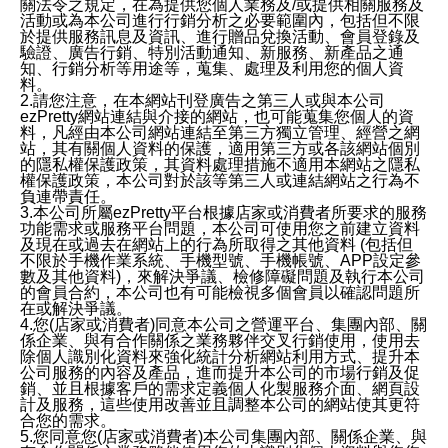
關法令之規定，在為提供您個人業務及/或提供相關服務及
活動或為本公司進行行銷分析之必要範圍內，包括但不限
於提供服務訊息及資訊、進行贈品兌換活動、會員登錄及
驗證、廣告行銷、特別活動通知、新服務、新產品之通
知、行銷分析等用途等，蒐集、處理及利用您的個人資
料。
2.請您注意，在本網站刊登廣告之第三人或與本公司
ezPretty網站連結與介接的網站，也可能蒐集您個人的資
料，凡經由本公司網站連結至第三方獨立管理、經營之網
站，其有關個人資料的保護，適用第三方或各該網站個別
的隱私權保護政策，其資料處理措施不適用本網站之隱私
權保護政策，本公司對於該等第三人或連結網站之行為不
負連帶責任。
3.本公司所屬ezPretty平台根據店家或消費者所要求的服務
功能需求或服務平台問題，本公司可使用您之前建立資料
及現在或過去在網站上的行為所取得之其他資料 (包括但
不限於手機作業系統、手機型號、手機帳號、APP設定參
數及其他資料)，來解決爭議、檢修障礙問題及執行本公司
的會員合約，本公司也有可能檢視多個會員以確認問題所
在或解決爭議。
4.您(店家或消費者)同意本公司之營運平台、集團內部、關
係企業、與有合作關係之業務夥伴交叉行銷使用，使用去
除個人識別化資料來強化統計分析網站利用方式、提升本
公司服務的內容及產品，進而提升本公司的市場行銷及促
銷、並且根據客戶的需求定義個人化製服務介面、網頁設
計及服務，這些使用改善並且調整本公司的網站使其更符
合您的需求。
5.您同意您(店家或消費者)本公司集團內部、關係企業、與