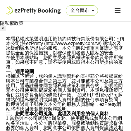
隱私權政策
×
本隱私權政策聲明適用於預約科技行銷股份有限公司(下稱
本公司)於ezPretty (http://www.ezpretty.com.tw) 網域名及
次級網域名所提供的服務。本公司將以慎重且嚴謹之態度
提供全面的保護措施，以確保使用者個人隱私的安全。
在使用本網站時，您同意受本隱私權政策條款及條件所拘
束，如果您不同意，請不要使用或取得本公司所提供的服
務。
一、適用範圍
根據以下所述，您的個人識別資料的某些部分將被揭露給
與本公司有業務合作之第三方，並可能被本公司及第三方
使用。通過註冊並同意隱私權政策和會員合約，您明確同
意本公司使用和揭露您的個人識別資料。本隱私權政策已
合併並與會員合約的條款相一致。 如果用戶對於ezPretty
網站的隱私權聲明或與個人資料相關的任何事項有疑問，
歡迎透過電子郵件與本公司的服務人員聯絡，ezPretty網
站將盡快回覆並進行解釋說明。
二、您同意本公司蒐集、處理及利用您的個人資料
1.當您與本公司網站洽辦業務、使用服務或參與本公司網
站各項活動，本公司將視業務、服務或活動性質請您提供
必要的個人資料，您同意本公司依照個人資料保護法及相