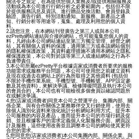
關法令之規定，在為提供您個人業務及/或提供相關服務及
活動或為本公司進行行銷分析之必要範圍內，包括但不限
於提供服務訊息及資訊、進行贈品兌換活動、會員登錄及
驗證、廣告行銷、特別活動通知、新服務、新產品之通
知、行銷分析等用途等，蒐集、處理及利用您的個人資
料。
2.請您注意，在本網站刊登廣告之第三人或與本公司
ezPretty網站連結與介接的網站，也可能蒐集您個人的資
料，凡經由本公司網站連結至第三方獨立管理、經營之網
站，其有關個人資料的保護，適用第三方或各該網站個別
的隱私權保護政策，其資料處理措施不適用本網站之隱私
權保護政策，本公司對於該等第三人或連結網站之行為不
負連帶責任。
3.本公司所屬ezPretty平台根據店家或消費者所要求的服務
功能需求或服務平台問題，本公司可使用您之前建立資料
及現在或過去在網站上的行為所取得之其他資料 (包括但
不限於手機作業系統、手機型號、手機帳號、APP設定參
數及其他資料)，來解決爭議、檢修障礙問題及執行本公司
的會員合約，本公司也有可能檢視多個會員以確認問題所
在或解決爭議。
4.您(店家或消費者)同意本公司之營運平台、集團內部、關
係企業、與有合作關係之業務夥伴交叉行銷使用，使用去
除個人識別化資料來強化統計分析網站利用方式、提升本
公司服務的內容及產品，進而提升本公司的市場行銷及促
銷、並且根據客戶的需求定義個人化製服務介面、網頁設
計及服務，這些使用改善並且調整本公司的網站使其更符
合您的需求。
5.您同意您(店家或消費者)本公司集團內部、關係企業、與