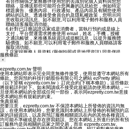
有合作關係之業務夥伴使用您的去識別化個人資料與您您
聯絡，並傳送那些可能符合您興趣的訊息給您，例如特定
標題廣告、優惠內容、行政通知、產品內容及有關您使用
網站的訊息。透過接受會員合約及隱私權政策，您明示同
意收取此項訊息。如不願意,可以利用電子郵件和服務人員
聯絡請客服取消功能。
6.針對已註冊認證店家或是消費者，當執行預約或是線上
支付，平台營運需求將會使用 email，姓名，手機，授權
之通訊帳號，來推播系統資訊或提醒訊息，以提升服務體
驗價值。如不願意,可以利用電子郵件和服務人員聯絡請客
服取消功能。
7.店家端服務人員資料 (舉例拍照或是地理資訊) 同意僅提
服務條款
供所屬店家管理人員可以使用消費者的作品集資料和員工
×
打卡個人圖像行為。本公司及ezPretty平台不會做任何使
用。
ezpretty.com.tw 聲明
三、本公司對您個人資料的揭露
使用本網站即表示完全同意無條件接受，使用並遵守本網站所有
1.基於現有服務平台的監管環境，預約科技保證不會揭露
條款。您與預約科技行銷股份有限公司之網站 ezPretty 網站
任何店家的營運資訊，且預約科技和店家均不能洩露消費
（以下皆稱 ezpretty.com.tw ）訂此合約(下稱本條款)，這些條款
者的個人資料。然而，在某些情況下，本公司可能會因受
將規範詳列於下。如未閱讀或不接受此規範請勿使用本網站，一
政府要求或法律規定，而被迫向政府或第三方提供資料。
旦使用本網站的全部或任何一部份，表示同ezpretty.com.tw意接
第三方也可能非法地攔截或存取傳輸的私人通訊，或會員
受本網站所有規範的約束。
可能濫用或誤用從本公司網站獲得的您的資料。因此，儘
免責規範
管本公司使用企業標準的保護措施來保護您的隱私，本公
您要注意，ezpretty.com.tw 不保證本網站上所發佈的資訊均無
司並未承諾您的個人識別資料或私人通訊將永遠保密。
誤，在使用本網站時，您要意識到本網站上所發佈的有關預約店
2.根據本公司的政策，本公司不會將涉及您的個人識別資
家的詳細資訊，以及與預訂服務相關資訊在內的其他各種資訊，
料出租或出售給第三方。
均可能不準確或是存在拼寫錯誤。您在本網站上所進行的所有預
3. 本公司、所屬集團、關係企業或與其合作行銷之第三方
訂服務均是與相關的店家之間交易，而非 ezpretty.com.tw。
業務合作公司會在您同意之情形下，始得利用您的個人資
ezpretty.com.tw僅是便於您能夠通過我們，預訂相對應的服務。