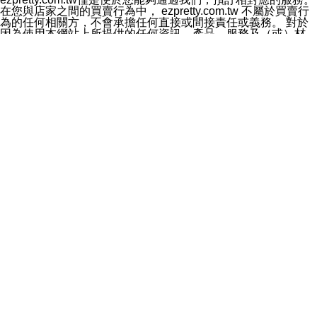
料於行銷活動資訊、商品訊息或新服務等相關行銷，且於
在您與店家之間的買賣行為中， ezpretty.com.tw 不屬於買賣行
首次行銷時，將提供您表示拒絕行銷之方式，本公司不會
為的任何相關方，不會承擔任何直接或間接責任或義務。 對於
向您索取相關費用。如您拒絕接受行銷服務或嗣後欲拒絕
因為使用本網站上所提供的任何資訊、產品、服務及（或）材
時，均可隨時通知本公司，本公司、所屬集團、關係企業
料，而產生或導致的任何損失或損害，ezpretty.com.tw 及其管
或與其合作行銷之第三方業務合作公司或第三方業務合作
理人員、員工或代表人均對此不承擔任何責任。 儘管
公司將立即停止利用您的個人資料行銷。
ezpretty.com.tw 已經盡了適當努力確保本網站上所列的服務符
四、個人資料利用之期間、地區、對象及方式如下
合合理的標準，仍不得將本網站內所列出的任何服務視為
1.期間：您同意於本公司存續期間或依法令之資料保存期
ezpretty.com.tw 推薦的服務，或是認為其代表該服務將會適用
間內，以及您的個人資料蒐集之目的消失或期限屆滿時，
於該用戶。如果該服務不適用於您，ezpretty.com.tw 將對此不
本公司得繼續保存、處理或利用您的個人資料。
承擔任何責任。
2.地區：就中華民國領域內。
網站使用者的守法義務及承諾
3.對象：本公司所屬公司(本公司)及其分公司、本公司之關
本條款構成您與 ezPretty 間之有效契約。 本條款中如有一部無
係企業、其他與本公司有業務往來或合作之機構。
效時，不影響其他條款之效力。 本條款如有未盡之處，雙方均
4.方式：以電話、簡訊、電子郵件、紙本或其他合於當時
應依誠實信用、平等互惠原則，共商解決之道。
科技之適當方式作個人資料之利用，(包括任何依法得利用
年齡和責任
之方式，但不限於使用於本網站或與外部合作之行銷)並於
你向 ezpretty.com.tw您確認您已經達到使用本網站的合法年
法令容許之範圍內，為行銷建檔、揭露、轉介或交互運用
齡。可以針對您在使用本網站時產生的任何責任，形成有約束力
予本公司及其合作對象。
的法律責任。您理解使用本網站時及他人使用您的登錄資訊使用
五、個人資料之類別
本網站時所產生的交易責任。
本聲明所指之個人資料類別如下:
網站連結
1.您提供之資料，包括您的姓名、性別、連絡方式(包括但
本網站可能包含有通往ezpretty.com.tw以外的其他方所運營網站
不限於電話、E-MAIL及地址等)、服務單位、職稱、為完
的超連結。此類超連結僅提供用於參考。此類網站不是由
成收款或付款所需之資料、IＰ位址、及其他得以直接或間
ezpretty.com.tw 控制，我們對其內容不承擔任何責任。在本網
接識別使用者身分之個人資料，及執行職務或業務之必要
站上加入通往此類網站的超連結，並非暗示我們贊同此類網站上
範圍內所需蒐集、處理及利用的個人資料。
的材料或是與其經營人之間存在任何聯繫。
2.為提升服務品質，本公司會依照所提供服務之性質，記
智慧財產權聲明
錄使用者的IP位址、以及在本公司內的瀏覽活動(例如，使
本網站上的所有資訊、內容、圖片、文字、聲音、圖像22、按
用者所使用的軟硬體、所點選的網頁)等資料，但是這些資
鈕、商標、服務標章及商品名稱均受中華民國國家法律及國際條