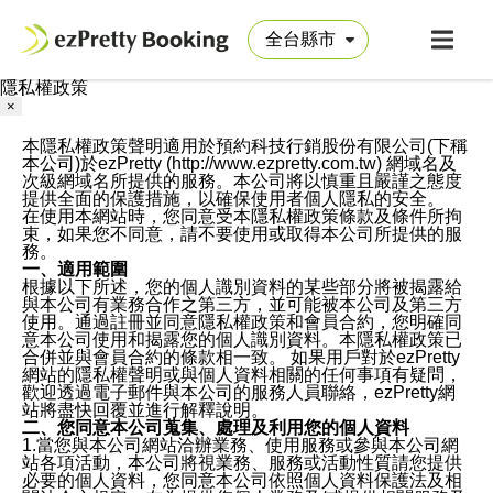
隱私權政策
×
本隱私權政策聲明適用於預約科技行銷股份有限公司(下稱
本公司)於ezPretty (http://www.ezpretty.com.tw) 網域名及
次級網域名所提供的服務。本公司將以慎重且嚴謹之態度
提供全面的保護措施，以確保使用者個人隱私的安全。
在使用本網站時，您同意受本隱私權政策條款及條件所拘
束，如果您不同意，請不要使用或取得本公司所提供的服
務。
一、適用範圍
根據以下所述，您的個人識別資料的某些部分將被揭露給
與本公司有業務合作之第三方，並可能被本公司及第三方
使用。通過註冊並同意隱私權政策和會員合約，您明確同
意本公司使用和揭露您的個人識別資料。本隱私權政策已
合併並與會員合約的條款相一致。 如果用戶對於ezPretty
網站的隱私權聲明或與個人資料相關的任何事項有疑問，
歡迎透過電子郵件與本公司的服務人員聯絡，ezPretty網
站將盡快回覆並進行解釋說明。
二、您同意本公司蒐集、處理及利用您的個人資料
1.當您與本公司網站洽辦業務、使用服務或參與本公司網
站各項活動，本公司將視業務、服務或活動性質請您提供
必要的個人資料，您同意本公司依照個人資料保護法及相