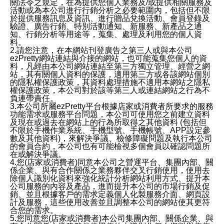
關法令之規定，在為提供您個人業務及/或提供相關服務及
活動或為本公司進行行銷分析之必要範圍內，包括但不限
於提供服務訊息及資訊、進行贈品兌換活動、會員登錄及
驗證、廣告行銷、特別活動通知、新服務、新產品之通
知、行銷分析等用途等，蒐集、處理及利用您的個人資
料。
2.請您注意，在本網站刊登廣告之第三人或與本公司
ezPretty網站連結與介接的網站，也可能蒐集您個人的資
料，凡經由本公司網站連結至第三方獨立管理、經營之網
站，其有關個人資料的保護，適用第三方或各該網站個別
的隱私權保護政策，其資料處理措施不適用本網站之隱私
權保護政策，本公司對於該等第三人或連結網站之行為不
負連帶責任。
3.本公司所屬ezPretty平台根據店家或消費者所要求的服務
功能需求或服務平台問題，本公司可使用您之前建立資料
及現在或過去在網站上的行為所取得之其他資料 (包括但
不限於手機作業系統、手機型號、手機帳號、APP設定參
數及其他資料)，來解決爭議、檢修障礙問題及執行本公司
的會員合約，本公司也有可能檢視多個會員以確認問題所
在或解決爭議。
4.您(店家或消費者)同意本公司之營運平台、集團內部、關
係企業、與有合作關係之業務夥伴交叉行銷使用，使用去
除個人識別化資料來強化統計分析網站利用方式、提升本
公司服務的內容及產品，進而提升本公司的市場行銷及促
銷、並且根據客戶的需求定義個人化製服務介面、網頁設
計及服務，這些使用改善並且調整本公司的網站使其更符
合您的需求。
5.您同意您(店家或消費者)本公司集團內部、關係企業、與