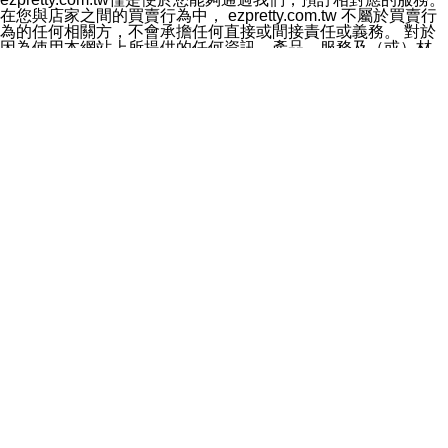
料於行銷活動資訊、商品訊息或新服務等相關行銷，且於
在您與店家之間的買賣行為中， ezpretty.com.tw 不屬於買賣行
首次行銷時，將提供您表示拒絕行銷之方式，本公司不會
為的任何相關方，不會承擔任何直接或間接責任或義務。 對於
向您索取相關費用。如您拒絕接受行銷服務或嗣後欲拒絕
因為使用本網站上所提供的任何資訊、產品、服務及（或）材
時，均可隨時通知本公司，本公司、所屬集團、關係企業
料，而產生或導致的任何損失或損害，ezpretty.com.tw 及其管
或與其合作行銷之第三方業務合作公司或第三方業務合作
理人員、員工或代表人均對此不承擔任何責任。 儘管
公司將立即停止利用您的個人資料行銷。
ezpretty.com.tw 已經盡了適當努力確保本網站上所列的服務符
四、個人資料利用之期間、地區、對象及方式如下
合合理的標準，仍不得將本網站內所列出的任何服務視為
1.期間：您同意於本公司存續期間或依法令之資料保存期
ezpretty.com.tw 推薦的服務，或是認為其代表該服務將會適用
間內，以及您的個人資料蒐集之目的消失或期限屆滿時，
於該用戶。如果該服務不適用於您，ezpretty.com.tw 將對此不
本公司得繼續保存、處理或利用您的個人資料。
承擔任何責任。
2.地區：就中華民國領域內。
網站使用者的守法義務及承諾
3.對象：本公司所屬公司(本公司)及其分公司、本公司之關
本條款構成您與 ezPretty 間之有效契約。 本條款中如有一部無
係企業、其他與本公司有業務往來或合作之機構。
效時，不影響其他條款之效力。 本條款如有未盡之處，雙方均
4.方式：以電話、簡訊、電子郵件、紙本或其他合於當時
應依誠實信用、平等互惠原則，共商解決之道。
科技之適當方式作個人資料之利用，(包括任何依法得利用
年齡和責任
之方式，但不限於使用於本網站或與外部合作之行銷)並於
你向 ezpretty.com.tw您確認您已經達到使用本網站的合法年
法令容許之範圍內，為行銷建檔、揭露、轉介或交互運用
齡。可以針對您在使用本網站時產生的任何責任，形成有約束力
予本公司及其合作對象。
的法律責任。您理解使用本網站時及他人使用您的登錄資訊使用
五、個人資料之類別
本網站時所產生的交易責任。
本聲明所指之個人資料類別如下:
網站連結
1.您提供之資料，包括您的姓名、性別、連絡方式(包括但
本網站可能包含有通往ezpretty.com.tw以外的其他方所運營網站
不限於電話、E-MAIL及地址等)、服務單位、職稱、為完
的超連結。此類超連結僅提供用於參考。此類網站不是由
成收款或付款所需之資料、IＰ位址、及其他得以直接或間
ezpretty.com.tw 控制，我們對其內容不承擔任何責任。在本網
接識別使用者身分之個人資料，及執行職務或業務之必要
站上加入通往此類網站的超連結，並非暗示我們贊同此類網站上
範圍內所需蒐集、處理及利用的個人資料。
的材料或是與其經營人之間存在任何聯繫。
2.為提升服務品質，本公司會依照所提供服務之性質，記
智慧財產權聲明
錄使用者的IP位址、以及在本公司內的瀏覽活動(例如，使
本網站上的所有資訊、內容、圖片、文字、聲音、圖像22、按
用者所使用的軟硬體、所點選的網頁)等資料，但是這些資
鈕、商標、服務標章及商品名稱均受中華民國國家法律及國際條