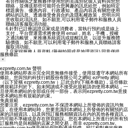
有合作關係之業務夥伴使用您的去識別化個人資料與您您
聯絡，並傳送那些可能符合您興趣的訊息給您，例如特定
標題廣告、優惠內容、行政通知、產品內容及有關您使用
網站的訊息。透過接受會員合約及隱私權政策，您明示同
意收取此項訊息。如不願意,可以利用電子郵件和服務人員
聯絡請客服取消功能。
6.針對已註冊認證店家或是消費者，當執行預約或是線上
支付，平台營運需求將會使用 email，姓名，手機，授權
之通訊帳號，來推播系統資訊或提醒訊息，以提升服務體
驗價值。如不願意,可以利用電子郵件和服務人員聯絡請客
服取消功能。
7.店家端服務人員資料 (舉例拍照或是地理資訊) 同意僅提
服務條款
供所屬店家管理人員可以使用消費者的作品集資料和員工
×
打卡個人圖像行為。本公司及ezPretty平台不會做任何使
用。
ezpretty.com.tw 聲明
三、本公司對您個人資料的揭露
使用本網站即表示完全同意無條件接受，使用並遵守本網站所有
1.基於現有服務平台的監管環境，預約科技保證不會揭露
條款。您與預約科技行銷股份有限公司之網站 ezPretty 網站
任何店家的營運資訊，且預約科技和店家均不能洩露消費
（以下皆稱 ezpretty.com.tw ）訂此合約(下稱本條款)，這些條款
者的個人資料。然而，在某些情況下，本公司可能會因受
將規範詳列於下。如未閱讀或不接受此規範請勿使用本網站，一
政府要求或法律規定，而被迫向政府或第三方提供資料。
旦使用本網站的全部或任何一部份，表示同ezpretty.com.tw意接
第三方也可能非法地攔截或存取傳輸的私人通訊，或會員
受本網站所有規範的約束。
可能濫用或誤用從本公司網站獲得的您的資料。因此，儘
免責規範
管本公司使用企業標準的保護措施來保護您的隱私，本公
您要注意，ezpretty.com.tw 不保證本網站上所發佈的資訊均無
司並未承諾您的個人識別資料或私人通訊將永遠保密。
誤，在使用本網站時，您要意識到本網站上所發佈的有關預約店
2.根據本公司的政策，本公司不會將涉及您的個人識別資
家的詳細資訊，以及與預訂服務相關資訊在內的其他各種資訊，
料出租或出售給第三方。
均可能不準確或是存在拼寫錯誤。您在本網站上所進行的所有預
3. 本公司、所屬集團、關係企業或與其合作行銷之第三方
訂服務均是與相關的店家之間交易，而非 ezpretty.com.tw。
業務合作公司會在您同意之情形下，始得利用您的個人資
ezpretty.com.tw僅是便於您能夠通過我們，預訂相對應的服務。