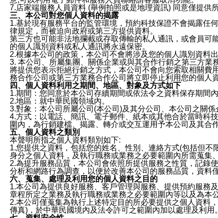
7.店家端服務人員資料 (舉例拍照或是地理資訊) 同意僅提
三、本公司對您個人資料的揭露
1.基於現有服務平台的監管環境，預約科技保證不會揭露任
律規定，而被迫向政府或第三方提供資料。
第三方也可能非法地攔截或存取傳輸的私人通訊，或會員可
的個人識別資料或私人通訊將永遠保密。
2.根據本公司的政策，本公司不會將涉及您的個人識別資料
3. 本公司、所屬集團、關係企業或與其合作行銷之第三方
將提供您表示拒絕行銷之方式，本公司不會向您索取相關費
務合作公司或第三方業務合作公司將立即停止利用您的個人
四、個人資料利用之期間、地區、對象及方式如下
1.期間：您同意於本公司存續期間或依法令之資料保存期間
2.地區：就中華民國領域內。
3.對象：本公司所屬公司(本公司)及其分公司、本公司之關
4.方式：以電話、簡訊、電子郵件、紙本或其他合於當時科
圍內，為行銷建檔、揭露、轉介或交互運用予本公司及其合
五、個人資料之類別
本聲明所指之個人資料類別如下:
1.您提供之資料，包括您的姓名、性別、連絡方式(包括但不
身分之個人資料，及執行職務或業務之必要範圍內所需蒐集
2.為提升服務品質，本公司會依照所提供服務之性質，記錄
分析和網路行為調查，以便於改善本公司的服務品質，資料
六、蒐集、處理及利用您的個人資料之目的
1.本公司為提供良好服務、客戶管理與服務、提供預約服務
章程所定之業務及執行職務或業務之必要範圍內等以及為本
2.本公司僅蒐集為執行上述特定目的所必要提供之個人資料
傳真)，於中華民國境內及法令許可之範圍內加以處理及利用
七、資料安全性