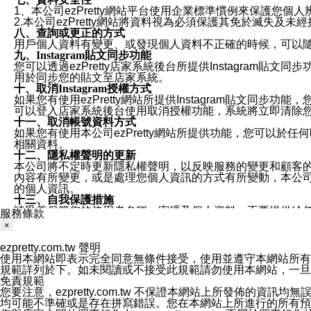
1、本公司ezPretty網站平台使用企業標準慣例來保護
2.本公司ezPretty網站將資料視為必須保護其免於滅
八、查詢或更正的方式
用戶個人資料有變更、或發現個人資料不正確的時候，可以隨時
九、Instagram貼文同步功能
您可以透過ezPretty店家系統後台所提供Instagram貼文同
用於同步您的貼文至店家系統。
十、取消Instagram授權方式
如果您有使用ezPretty網站所提供Instagram貼文同
可以登入店家系統後台使用取消授權功能，系統將立即清除您的
十一、取消帳號資料方式
如果您有使用本公司ezPretty網站所提供功能，您可以於任何
相關資料。
十二、隱私權聲明的更新
本公司將不定時更新隱私權聲明，以反映服務的變更和顧客的意見反
內容有所變更，或是處理您個人資訊的方式有所變動，本公司一
的個人資訊。
十三、自我保護措施
請妥善保管您的使用者名稱、密碼及個人資料，不要提供給
服務條款
窗，以防止他人讀取您的個人資料、信件或進入所機關管理
×
十四、傳送宣傳本站資訊或電子郵件之政策
您同意本公司網站，透過您所提供的郵件地址與您取得聯絡
ezpretty.com.tw 聲明
停止接收這些資料或電子郵件。
使用本網站即表示完全同意無條件接受，使用並遵守本網站所有條款。您與
十五、訊息通知
規範詳列於下。如未閱讀或不接受此規範請勿使用本網站，一旦使用本
本公司/本服務將以通知型訊息傳送重要訊息給您。即使未加
免責規範
本公司/本服務傳送之通知型訊息以對您有效且重要的訊息為
您要注意，ezpretty.com.tw 不保證本網站上所發佈
1.LINE 帳號設定的電話號碼與本公司/本服務所傳來的電話
均可能不準確或是存在拼寫錯誤。您在本網站上所進行的所有預訂服務均是與
2.該 LINE 帳號已在 LINE APP 設定中，同意接收通知型訊