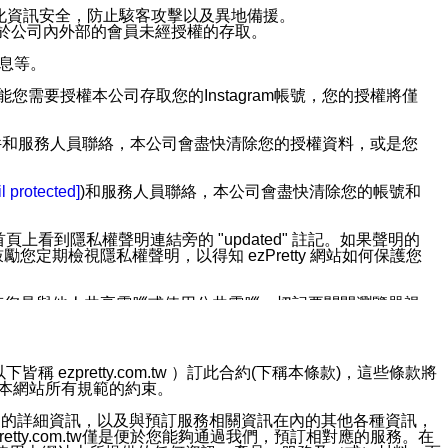
強化資訊安全，防止駭客攻擊以及異地備援。
免於公司內外部的會員未經授權的存取。
訊息等。
用此功能您需要授權本公司存取您的Instagram帳號，您的授權將僅
透過電子郵件和服務人員聯絡，本公司會盡快清除您的授權資料，或是您
。
l protected]
)和服務人員聯絡，本公司會盡快清除您的帳號和
上看到隱私權聲明連結旁的 "updated" 註記。如果聲明的
期檢視隱私權聲明，以得知 ezPretty 網站如何保護您
若您是與他人共享電腦或使用公共電腦，切記要關閉瀏覽器視
依照該資料或電子郵件所指示之方法、說明或功能連結，隨時
ezpretty.com.tw ）訂此合約(下稱本條款)，這些條款將
接受本網站所有規範的約束。
者，將可收到通知型訊息。
約店家的詳細資訊，以及與預訂服務相關資訊在內的其他各種資訊，
etty.com.tw僅是便於您能夠通過我們，預訂相對應的服務。在