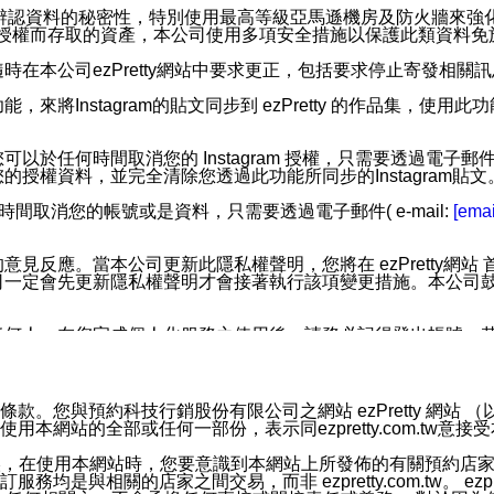
您個人辨認資料的秘密性，特別使用最高等級亞馬遜機房及防火牆來
失及未經授權而存取的資產，本公司使用多項安全措施以保護此類資料
在本公司ezPretty網站中要求更正，包括要求停止寄發相關
步功能，來將Instagram的貼文同步到 ezPretty 的作品集，使
步功能，您可以於任何時間取消您的 Instagram 授權，只需要
授權資料，並完全清除您透過此功能所同步的Instagram貼文
時間取消您的帳號或是資料，只需要透過電子郵件( e-mail:
[emai
應。當本公司更新此隱私權聲明，您將在 ezPretty網站 首頁
定會先更新隱私權聲明才會接著執行該項變更措施。本公司鼓勵您定
任何人。在您完成個人化服務之使用後，請務必記得登出帳號。
區。
並傳送或宣傳本網站各項服務之資料或電子郵件供您參考。您能
預約科技行銷股份有限公司之網站 ezPretty 網站 （以下皆稱 
網站的全部或任何一部份，表示同ezpretty.com.tw意
入本公司/本服務好友，您仍可接收到通知型訊息。
限，以廣告或其他目的的訊息皆不會被傳送。滿足以下三個條件
的資訊均無誤，在使用本網站時，您要意識到本網站上所發佈的有關預
號碼比對相符。
相關的店家之間交易，而非 ezpretty.com.tw。 ezpr
息。