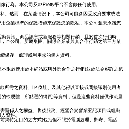
行為。本公司及ezPretty平台不會做任何使用。
資料。然而，在某些情況下，本公司可能會因受政府要求或法
使用企業標準的保護措施來保護您的隱私，本公司並未承諾您
活動資訊、商品訊息或新服務等相關行銷，且於首次行銷時，
司，本公司、所屬集團、關係企業或與其合作行銷之第三方業
繼續保存、處理或利用您的個人資料。
但不限於使用於本網站或與外部合作之行銷)並於法令容許之範
或付款所需之資料、IＰ位址、及其他得以直接或間接識別使用者
用的軟硬體、所點選的網頁)等資料，但是這些資料僅供作流量
利害關係人之權益、售後服務、經營合於營業登記項目或組織
個人資料。
前揭特定目的之方式(包括但不限於電腦處理、郵寄、電話、