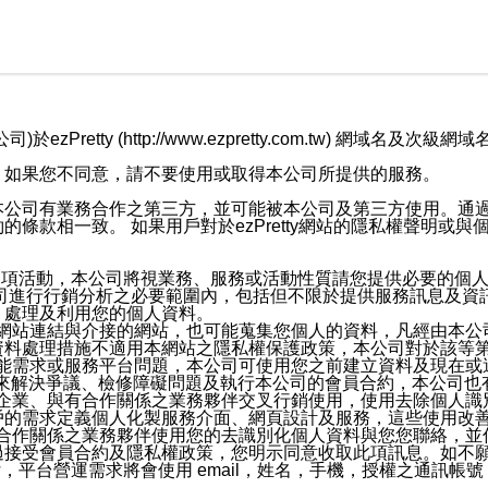
retty (http://www.ezpretty.com.tw) 網
，如果您不同意，請不要使用或取得本公司所提供的服務。
本公司有業務合作之第三方，並可能被本公司及第三方使用。通
條款相一致。 如果用戶對於ezPretty網站的隱私權聲明或
各項活動，本公司將視業務、服務或活動性質請您提供必要的個
公司進行行銷分析之必要範圍內，包括但不限於提供服務訊息及資
、處理及利用您的個人資料。
etty網站連結與介接的網站，也可能蒐集您個人的資料，凡經由
資料處理措施不適用本網站之隱私權保護政策，本公司對於該等
服務功能需求或服務平台問題，本公司可使用您之前建立資料及現在
，來解決爭議、檢修障礙問題及執行本公司的會員合約，本公司
關係企業、與有合作關係之業務夥伴交叉行銷使用，使用去除個人
戶的需求定義個人化製服務介面、網頁設計及服務，這些使用改
與有合作關係之業務夥伴使用您的去識別化個人資料與您您聯絡，
接受會員合約及隱私權政策，您明示同意收取此項訊息。如不願
，平台營運需求將會使用 email，姓名，手機，授權之通訊