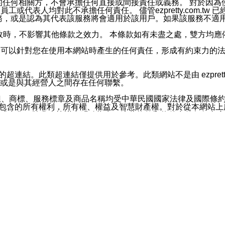
屬於買賣行為的任何相關方，不會承擔任何直接或間接責任或義務。 
人員、員工或代表人均對此不承擔任何責任。 儘管ezpretty.co
薦的服務，或是認為其代表該服務將會適用於該用戶。如果該服務不適用於您，
有一部無效時，不影響其他條款之效力。 本條款如有未盡之處，雙方
的合法年齡。可以針對您在使用本網站時產生的任何責任，形成有約束
官方帳號或認證官方帳號的通知型訊息。
網站的超連結。此類超連結僅提供用於參考。此類網站不是由 ezpret
或是與其經營人之間存在任何聯繫。
鈕、商標、服務標章及商品名稱均受中華民國國家法律及國際條
這些素材中所包含的所有權利，所有權、權益及智慧財產權。對於從本
或出售。除非本協議中明確指出，這些條款和條件中的任何內容
或任何協力廠商的業主權益中規定的任何權利的推斷結果。 如有任何人
其分公司、所屬機構、管理人員、代理人及其他合作夥伴和員工遭受的
構、管理人員、代理人及其他合作夥伴和員工不受損失。
依賴本網站上所提供的資訊、產品、服務或素材或通過使用本網
etty.com.tw提供電信及網路服務的提供商不會因您使用或不能使
etty.com.tw 不聲明、保證或承諾本網站或支持該網站的
影響本網站任何部分正常運行，且超出ezpretty.com.t
com.tw 不承擔任何責任。 在適用法律許可的最大範圍內，所
諾，其中包括但不僅限於其精確性、完整性或適銷性、品質或適用於特
些條款或是這些條款相關的權利。這些條款中使用的標題僅為了
款之內容及本網站上內容而不另行通知，同時，不對您、其他任何用戶