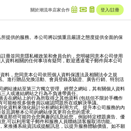
關於潮流串
店家合作
登入/註冊
域名及次級網域名所提供的服務。本公司將以慎重且嚴謹之態度提供全面的保
過註冊並同意隱私權政策和會員合約，您明確同意本公司使用
與個人資料相關的任何事項有疑問，歡迎透過電子郵件與本公司
人資料，您同意本公司依照個人資料保護法及相關法令之規
訊、進行贈品兌換活動、會員登錄及驗證、廣告行銷、特別活
本公司網站連結至第三方獨立管理、經營之網站，其有關個人資料
第三人或連結網站之行為不負連帶責任。
或過去在網站上的行為所取得之其他資料 (包括但不限於手機作
也有可能檢視多個會員以確認問題所在或解決爭議。
識別化資料來強化統計分析網站利用方式、提升本公司服務的內
善並且調整本公司的網站使其更符合您的需求。
並傳送那些可能符合您興趣的訊息給您，例如特定標題廣告、優
意,可以利用電子郵件和服務人員聯絡請客服取消功能。
帳號，來推播系統資訊或提醒訊息，以提升服務體驗價值。如不願