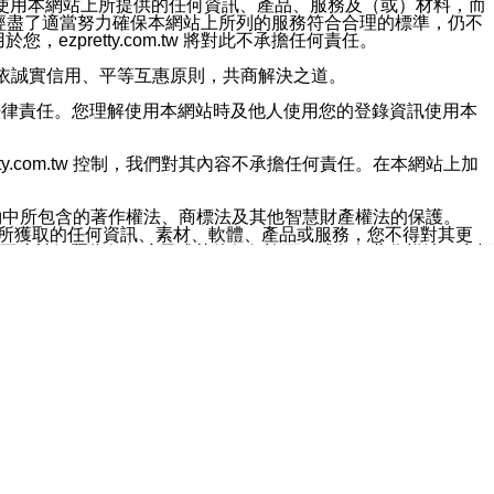
對於因為使用本網站上所提供的任何資訊、產品、服務及（或）材料，而
m.tw 已經盡了適當努力確保本網站上所列的服務符合合理的標準，仍不
ezpretty.com.tw 將對此不承擔任何責任。
均應依誠實信用、平等互惠原則，共商解決之道。
力的法律責任。您理解使用本網站時及他人使用您的登錄資訊使用本
ty.com.tw 控制，我們對其內容不承擔任何責任。在本網站上加
約中所包含的著作權法、商標法及其他智慧財產權法的保護。
網站上所獲取的任何資訊、素材、軟體、產品或服務，您不得對其更
不應被解釋為任何暗示或其他任何許可，或任何著作權法、商標
違反此規定，我們將追究其法律責任。
任何損失、責任及協力廠商的任何索賠或要求（包括律師費），將由
站而獲取到的資訊，而導致您遭受的任何風險或損失，將由您自
用本網站而造成的任何損失負責，同時，您會在此放棄有關此損失的所有及
伺服器不會發生缺陷，其中包括但不僅限於病毒或其他有害元素。對於
w 控制範圍的任何病毒感染、BUG、篡改、技術故障、錯誤、遺
有明示、暗示或法定及其他聲明、保證和條款均予以最大限度的排除，
定目的等。 ezpretty.com.tw 不能持續或在某階段
方便目的，其不應影響這些條款的範圍或意義，或是產生其他的
或任何協力廠商承擔任何責任。 在每次訪問網站時，您應檢查一下這