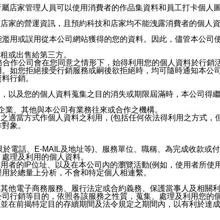
供所屬店家管理人員可以使用消費者的作品集資料和員工打卡個人圖像
何店家的營運資訊，且預約科技和店家均不能洩露消費者的個人
能濫用或誤用從本公司網站獲得的您的資料。因此，儘管本公司
出租或出售給第三方。
業務合作公司會在您同意之情形下，始得利用您的個人資料於行銷
用。如您拒絕接受行銷服務或嗣後欲拒絕時，均可隨時通知本公
資料行銷。
內，以及您的個人資料蒐集之目的消失或期限屆滿時，本公司得
係企業、其他與本公司有業務往來或合作之機構。
技之適當方式作個人資料之利用，(包括任何依法得利用之方式，
作對象。
限於電話、E-MAIL及地址等)、服務單位、職稱、為完成收款
、處理及利用的個人資料。
使用者的IP位址、以及在本公司內的瀏覽活動(例如，使用者所使
僅用於總量上分析，不會和特定個人相連繫。
及其他電子商務服務、履行法定或合約義務、保護當事人及相關
公司行銷等目的，依照各該服務之性質，蒐集、處理及利用您的
，並在前揭特定目的存續期間及法令規定之期間內，以有利於達成
。