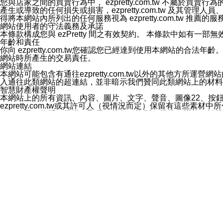
您與店家之間的買賣行為中， ezpretty.com.tw 不
3.LINE 帳號未封鎖傳送訊息之 LINE 官方帳號。
產生或導致的任何損失或損害，ezpretty.com.tw 及其管理
欲變更通知型訊息的設定，操作如下：
得將本網站內所列出的任何服務視為 ezpretty.com.tw 推
1.點選「主頁」＞「設定」
網站使用者的守法義務及承諾
2.點選「隱私設定」
本條款構成您與 ezPretty 間之有效契約。 本條款中如
3.點選「提供使用資料」
年齡和責任
4.點選「LINE通知型訊息」
你向 ezpretty.com.tw您確認您已經達到使用本網站
5.開關「接收LINE通知型訊息」
網站時所產生的交易責任。
❗️關閉「接收通知型訊息」後，將不會接收到來自任何企業
網站連結
本網站可能包含有通往ezpretty.com.tw以外的其他方所運營
入通往此類網站的超連結，並非暗示我們贊同此類網站上的材料
智慧財產權聲明
本網站上的所有資訊、內容、圖片、文字、聲音、圖像22、按
ezpretty.com.tw或其許可人（視情況而定）保留有
改、拷貝、傳播、發送、顯示、執行、複製、發佈、模仿、轉發
法或其他智慧財產權或 ezpretty.com.tw、其許可人
賠償
您同意因您使用本網站，而導致 ezpretty.com.tw、
您承擔賠償並保證 ezpretty.com.tw、其分公司、所屬機
免責聲明
您對本網站的所有使用均由您自擔風險。 因下載使用、參考或
己承擔全部責任。您同意 ezpretty.com.tw 及向ezpr
全部的索賠權利，無論是基於合約、侵權行為或其他依據。 ezpr
那些可損害或影響本網站管理、安全性、公正性和完整性，或是損害或
漏、中斷、刪除、缺陷、延遲或任何事件或事故，ezpretty.
其中包括但不僅限於有關本網站上服務、資訊及（或）聲明的保證或承
時間內對任一條款或多條條款的強制實施，不得將此視為放棄這
法律效應。 ezpretty.com.tw有權隨時變更本使用條