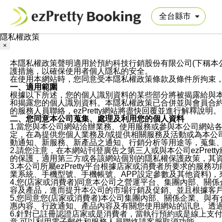
隱私權政策
×
本隱私權政策聲明適用於預約科技行銷股份有限公司(下稱本公司)於ezP
護措施，以確保使用者個人隱私的安全。
在使用本網站時，您同意受本隱私權政策條款及條件所拘束
一、適用範圍
根據以下所述，您的個人識別資料的某些部分將被揭露給與
和揭露您的個人識別資料。本隱私權政策已合併並與會員合約的
的服務人員聯絡，ezPretty網站將盡快回覆並進行解釋說明。
二、您同意本公司蒐集、處理及利用您的個人資料
1.當您與本公司網站洽辦業務、使用服務或參與本公司網站
定，在為提供您個人業務及/或提供相關服務及活動或為本
動通知、新服務、新產品之通知、行銷分析等用途等，蒐集
2.請您注意，在本網站刊登廣告之第三人或與本公司ezPr
的保護，適用第三方或各該網站個別的隱私權保護政策，其
3.本公司所屬ezPretty平台根據店家或消費者所要求的
業系統、手機型號、手機帳號、APP設定參數及其他資料)
4.您(店家或消費者)同意本公司之營運平台、集團內部、
容及產品，進而提升本公司的市場行銷及促銷、並且根據客
5.您同意您(店家或消費者)本公司集團內部、關係企業、
惠內容、行政通知、產品內容及有關您使用網站的訊息。透過
6.針對已註冊認證店家或是消費者，當執行預約或是線上支付
意,可以利用電子郵件和服務人員聯絡請客服取消功能。