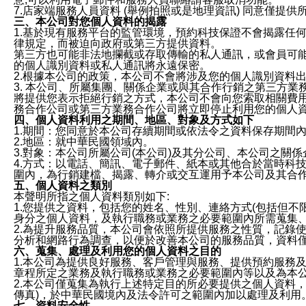
7.店家端服務人員資料 (舉例拍照或是地理資訊) 同意僅提
三、本公司對您個人資料的揭露
1.基於現有服務平台的監管環境，預約科技保證不會揭露任
律規定，而被迫向政府或第三方提供資料。
第三方也可能非法地攔截或存取傳輸的私人通訊，或會員可
的個人識別資料或私人通訊將永遠保密。
2.根據本公司的政策，本公司不會將涉及您的個人識別資料
3. 本公司、所屬集團、關係企業或與其合作行銷之第三方
將提供您表示拒絕行銷之方式，本公司不會向您索取相關費
務合作公司或第三方業務合作公司將立即停止利用您的個人
四、個人資料利用之期間、地區、對象及方式如下
1.期間：您同意於本公司存續期間或依法令之資料保存期間
2.地區：就中華民國領域內。
3.對象：本公司所屬公司(本公司)及其分公司、本公司之關
4.方式：以電話、簡訊、電子郵件、紙本或其他合於當時科
圍內，為行銷建檔、揭露、轉介或交互運用予本公司及其合
五、個人資料之類別
本聲明所指之個人資料類別如下:
1.您提供之資料，包括您的姓名、性別、連絡方式(包括但不
身分之個人資料，及執行職務或業務之必要範圍內所需蒐集
2.為提升服務品質，本公司會依照所提供服務之性質，記錄
分析和網路行為調查，以便於改善本公司的服務品質，資料
六、蒐集、處理及利用您的個人資料之目的
1.本公司為提供良好服務、客戶管理與服務、提供預約服務
章程所定之業務及執行職務或業務之必要範圍內等以及為本
2.本公司僅蒐集為執行上述特定目的所必要提供之個人資料
傳真)，於中華民國境內及法令許可之範圍內加以處理及利用
七、資料安全性