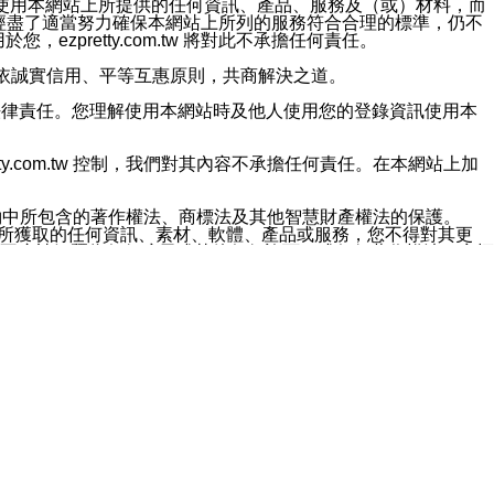
對於因為使用本網站上所提供的任何資訊、產品、服務及（或）材料，而
m.tw 已經盡了適當努力確保本網站上所列的服務符合合理的標準，仍不
ezpretty.com.tw 將對此不承擔任何責任。
均應依誠實信用、平等互惠原則，共商解決之道。
力的法律責任。您理解使用本網站時及他人使用您的登錄資訊使用本
ty.com.tw 控制，我們對其內容不承擔任何責任。在本網站上加
約中所包含的著作權法、商標法及其他智慧財產權法的保護。
網站上所獲取的任何資訊、素材、軟體、產品或服務，您不得對其更
不應被解釋為任何暗示或其他任何許可，或任何著作權法、商標
違反此規定，我們將追究其法律責任。
任何損失、責任及協力廠商的任何索賠或要求（包括律師費），將由
站而獲取到的資訊，而導致您遭受的任何風險或損失，將由您自
用本網站而造成的任何損失負責，同時，您會在此放棄有關此損失的所有及
伺服器不會發生缺陷，其中包括但不僅限於病毒或其他有害元素。對於
w 控制範圍的任何病毒感染、BUG、篡改、技術故障、錯誤、遺
有明示、暗示或法定及其他聲明、保證和條款均予以最大限度的排除，
定目的等。 ezpretty.com.tw 不能持續或在某階段
方便目的，其不應影響這些條款的範圍或意義，或是產生其他的
或任何協力廠商承擔任何責任。 在每次訪問網站時，您應檢查一下這