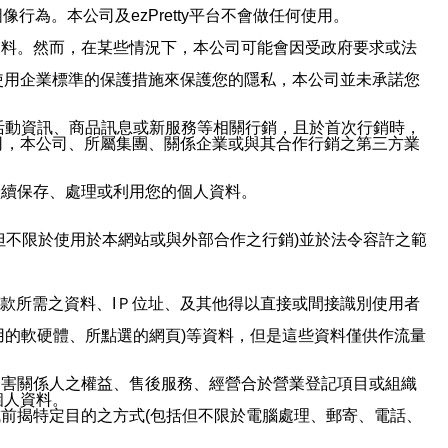
行為。本公司及ezPretty平台不會做任何使用。
資料。然而，在某些情況下，本公司可能會因受政府要求或法
使用企業標準的保護措施來保護您的隱私，本公司並未承諾您
活動資訊、商品訊息或新服務等相關行銷，且於首次行銷時，
司，本公司、所屬集團、關係企業或與其合作行銷之第三方業
繼續保存、處理或利用您的個人資料。
但不限於使用於本網站或與外部合作之行銷)並於法令容許之範
或付款所需之資料、IＰ位址、及其他得以直接或間接識別使用者
用的軟硬體、所點選的網頁)等資料，但是這些資料僅供作流量
利害關係人之權益、售後服務、經營合於營業登記項目或組織
個人資料。
前揭特定目的之方式(包括但不限於電腦處理、郵寄、電話、