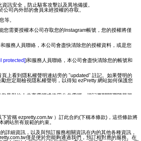
強化資訊安全，防止駭客攻擊以及異地備援。
免於公司內外部的會員未經授權的存取。
訊息等。
用此功能您需要授權本公司存取您的Instagram帳號，您的授權將僅
透過電子郵件和服務人員聯絡，本公司會盡快清除您的授權資料，或是您
。
l protected]
)和服務人員聯絡，本公司會盡快清除您的帳號和
上看到隱私權聲明連結旁的 "updated" 註記。如果聲明的
期檢視隱私權聲明，以得知 ezPretty 網站如何保護您
若您是與他人共享電腦或使用公共電腦，切記要關閉瀏覽器視
依照該資料或電子郵件所指示之方法、說明或功能連結，隨時
ezpretty.com.tw ）訂此合約(下稱本條款)，這些條款將
接受本網站所有規範的約束。
者，將可收到通知型訊息。
約店家的詳細資訊，以及與預訂服務相關資訊在內的其他各種資訊，
etty.com.tw僅是便於您能夠通過我們，預訂相對應的服務。在