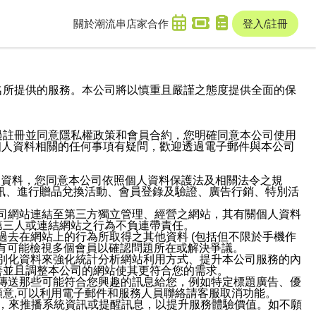
關於潮流串
店家合作
登入/註冊
域名及次級網域名所提供的服務。本公司將以慎重且嚴謹之態度提供全面的保
過註冊並同意隱私權政策和會員合約，您明確同意本公司使用
與個人資料相關的任何事項有疑問，歡迎透過電子郵件與本公司
人資料，您同意本公司依照個人資料保護法及相關法令之規
訊、進行贈品兌換活動、會員登錄及驗證、廣告行銷、特別活
本公司網站連結至第三方獨立管理、經營之網站，其有關個人資料
第三人或連結網站之行為不負連帶責任。
或過去在網站上的行為所取得之其他資料 (包括但不限於手機作
也有可能檢視多個會員以確認問題所在或解決爭議。
識別化資料來強化統計分析網站利用方式、提升本公司服務的內
善並且調整本公司的網站使其更符合您的需求。
並傳送那些可能符合您興趣的訊息給您，例如特定標題廣告、優
意,可以利用電子郵件和服務人員聯絡請客服取消功能。
帳號，來推播系統資訊或提醒訊息，以提升服務體驗價值。如不願