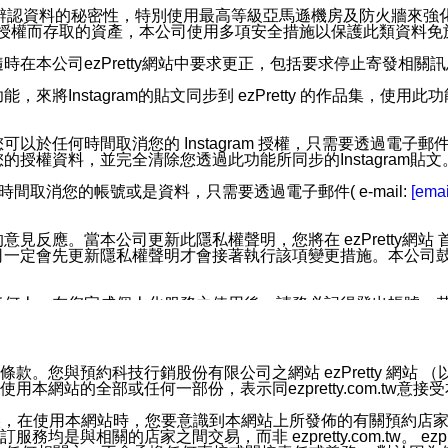
您個人辨認資料的秘密性，特別使用最高等級亞馬遜機房及防火牆來
失及未經授權而存取的資產，本公司使用多項安全措施以保護此類資料
在本公司ezPretty網站中要求更正，包括要求停止寄發相關
步功能，來將Instagram的貼文同步到 ezPretty 的作品集，使
步功能，您可以於任何時間取消您的 Instagram 授權，只需要
授權資料，並完全清除您透過此功能所同步的Instagram貼文
時間取消您的帳號或是資料，只需要透過電子郵件( e-mail:
[emai
應。當本公司更新此隱私權聲明，您將在 ezPretty網站 首頁
定會先更新隱私權聲明才會接著執行該項變更措施。本公司鼓勵您定
任何人。在您完成個人化服務之使用後，請務必記得登出帳號。
區。
並傳送或宣傳本網站各項服務之資料或電子郵件供您參考。您能
預約科技行銷股份有限公司之網站 ezPretty 網站 （以下皆稱 
網站的全部或任何一部份，表示同ezpretty.com.tw意
入本公司/本服務好友，您仍可接收到通知型訊息。
限，以廣告或其他目的的訊息皆不會被傳送。滿足以下三個條件
的資訊均無誤，在使用本網站時，您要意識到本網站上所發佈的有關預
號碼比對相符。
相關的店家之間交易，而非 ezpretty.com.tw。 ezpr
息。