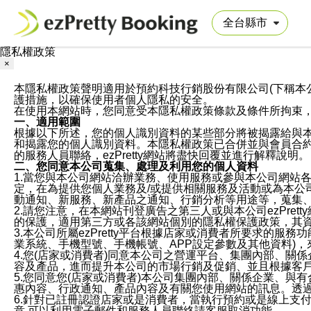
隱私權政策
×
本隱私權政策聲明適用於預約科技行銷股份有限公司(下稱本公司)於ezP
護措施，以確保使用者個人隱私的安全。
在使用本網站時，您同意受本隱私權政策條款及條件所拘束
一、適用範圍
根據以下所述，您的個人識別資料的某些部分將被揭露給與
和揭露您的個人識別資料。本隱私權政策已合併並與會員合約的
的服務人員聯絡，ezPretty網站將盡快回覆並進行解釋說明。
二、您同意本公司蒐集、處理及利用您的個人資料
1.當您與本公司網站洽辦業務、使用服務或參與本公司網站
定，在為提供您個人業務及/或提供相關服務及活動或為本
動通知、新服務、新產品之通知、行銷分析等用途等，蒐集
2.請您注意，在本網站刊登廣告之第三人或與本公司ezPr
的保護，適用第三方或各該網站個別的隱私權保護政策，其
3.本公司所屬ezPretty平台根據店家或消費者所要求的
業系統、手機型號、手機帳號、APP設定參數及其他資料)
4.您(店家或消費者)同意本公司之營運平台、集團內部、
容及產品，進而提升本公司的市場行銷及促銷、並且根據客
5.您同意您(店家或消費者)本公司集團內部、關係企業、
惠內容、行政通知、產品內容及有關您使用網站的訊息。透過
6.針對已註冊認證店家或是消費者，當執行預約或是線上支付
意,可以利用電子郵件和服務人員聯絡請客服取消功能。