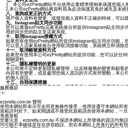
1、本公司ezPretty網站平台使用企業標準慣例來保護
2.本公司ezPretty網站將資料視為必須保護其免於滅
八、查詢或更正的方式
用戶個人資料有變更、或發現個人資料不正確的時候，可以隨時
九、Instagram貼文同步功能
您可以透過ezPretty店家系統後台所提供Instagram貼文同
用於同步您的貼文至店家系統。
十、取消Instagram授權方式
如果您有使用ezPretty網站所提供Instagram貼文同
可以登入店家系統後台使用取消授權功能，系統將立即清除您的
十一、取消帳號資料方式
如果您有使用本公司ezPretty網站所提供功能，您可以於任何
相關資料。
十二、隱私權聲明的更新
本公司將不定時更新隱私權聲明，以反映服務的變更和顧客的意見反
內容有所變更，或是處理您個人資訊的方式有所變動，本公司一
的個人資訊。
十三、自我保護措施
請妥善保管您的使用者名稱、密碼及個人資料，不要提供給
服務條款
窗，以防止他人讀取您的個人資料、信件或進入所機關管理
×
十四、傳送宣傳本站資訊或電子郵件之政策
您同意本公司網站，透過您所提供的郵件地址與您取得聯絡
ezpretty.com.tw 聲明
停止接收這些資料或電子郵件。
使用本網站即表示完全同意無條件接受，使用並遵守本網站所有條款。您與
十五、訊息通知
規範詳列於下。如未閱讀或不接受此規範請勿使用本網站，一旦使用本
本公司/本服務將以通知型訊息傳送重要訊息給您。即使未加
免責規範
本公司/本服務傳送之通知型訊息以對您有效且重要的訊息為
您要注意，ezpretty.com.tw 不保證本網站上所發佈
1.LINE 帳號設定的電話號碼與本公司/本服務所傳來的電話
均可能不準確或是存在拼寫錯誤。您在本網站上所進行的所有預訂服務均是與
2.該 LINE 帳號已在 LINE APP 設定中，同意接收通知型訊