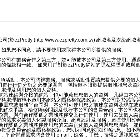
retty (http://www.ezpretty.com.tw) 網
，如果您不同意，請不要使用或取得本公司所提供的服務。
本公司有業務合作之第三方，並可能被本公司及第三方使用。通
條款相一致。 如果用戶對於ezPretty網站的隱私權聲明或
各項活動，本公司將視業務、服務或活動性質請您提供必要的個
公司進行行銷分析之必要範圍內，包括但不限於提供服務訊息及資
、處理及利用您的個人資料。
etty網站連結與介接的網站，也可能蒐集您個人的資料，凡經由
資料處理措施不適用本網站之隱私權保護政策，本公司對於該等
服務功能需求或服務平台問題，本公司可使用您之前建立資料及現在
，來解決爭議、檢修障礙問題及執行本公司的會員合約，本公司
關係企業、與有合作關係之業務夥伴交叉行銷使用，使用去除個人
戶的需求定義個人化製服務介面、網頁設計及服務，這些使用改
與有合作關係之業務夥伴使用您的去識別化個人資料與您您聯絡，
接受會員合約及隱私權政策，您明示同意收取此項訊息。如不願
，平台營運需求將會使用 email，姓名，手機，授權之通訊