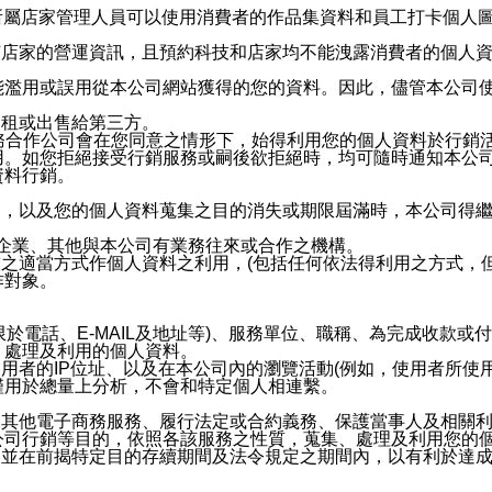
供所屬店家管理人員可以使用消費者的作品集資料和員工打卡個人圖像
何店家的營運資訊，且預約科技和店家均不能洩露消費者的個人
能濫用或誤用從本公司網站獲得的您的資料。因此，儘管本公司
出租或出售給第三方。
業務合作公司會在您同意之情形下，始得利用您的個人資料於行銷
用。如您拒絕接受行銷服務或嗣後欲拒絕時，均可隨時通知本公
資料行銷。
內，以及您的個人資料蒐集之目的消失或期限屆滿時，本公司得
係企業、其他與本公司有業務往來或合作之機構。
技之適當方式作個人資料之利用，(包括任何依法得利用之方式，
作對象。
限於電話、E-MAIL及地址等)、服務單位、職稱、為完成收款
、處理及利用的個人資料。
使用者的IP位址、以及在本公司內的瀏覽活動(例如，使用者所使
僅用於總量上分析，不會和特定個人相連繫。
及其他電子商務服務、履行法定或合約義務、保護當事人及相關
公司行銷等目的，依照各該服務之性質，蒐集、處理及利用您的
，並在前揭特定目的存續期間及法令規定之期間內，以有利於達成
。