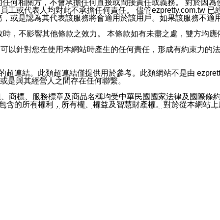
屬於買賣行為的任何相關方，不會承擔任何直接或間接責任或義務。 
人員、員工或代表人均對此不承擔任何責任。 儘管ezpretty.co
薦的服務，或是認為其代表該服務將會適用於該用戶。如果該服務不適用於您，
有一部無效時，不影響其他條款之效力。 本條款如有未盡之處，雙方
的合法年齡。可以針對您在使用本網站時產生的任何責任，形成有約束
官方帳號或認證官方帳號的通知型訊息。
網站的超連結。此類超連結僅提供用於參考。此類網站不是由 ezpret
或是與其經營人之間存在任何聯繫。
鈕、商標、服務標章及商品名稱均受中華民國國家法律及國際條
這些素材中所包含的所有權利，所有權、權益及智慧財產權。對於從本
或出售。除非本協議中明確指出，這些條款和條件中的任何內容
或任何協力廠商的業主權益中規定的任何權利的推斷結果。 如有任何人
其分公司、所屬機構、管理人員、代理人及其他合作夥伴和員工遭受的
構、管理人員、代理人及其他合作夥伴和員工不受損失。
依賴本網站上所提供的資訊、產品、服務或素材或通過使用本網
etty.com.tw提供電信及網路服務的提供商不會因您使用或不能使
etty.com.tw 不聲明、保證或承諾本網站或支持該網站的
影響本網站任何部分正常運行，且超出ezpretty.com.t
com.tw 不承擔任何責任。 在適用法律許可的最大範圍內，所
諾，其中包括但不僅限於其精確性、完整性或適銷性、品質或適用於特
些條款或是這些條款相關的權利。這些條款中使用的標題僅為了
款之內容及本網站上內容而不另行通知，同時，不對您、其他任何用戶