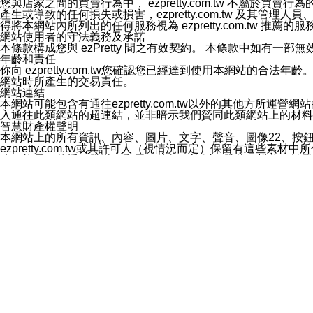
您與店家之間的買賣行為中， ezpretty.com.tw 不
3.LINE 帳號未封鎖傳送訊息之 LINE 官方帳號。
產生或導致的任何損失或損害，ezpretty.com.tw 及其管理
欲變更通知型訊息的設定，操作如下：
得將本網站內所列出的任何服務視為 ezpretty.com.tw 推
1.點選「主頁」＞「設定」
網站使用者的守法義務及承諾
2.點選「隱私設定」
本條款構成您與 ezPretty 間之有效契約。 本條款中如
3.點選「提供使用資料」
年齡和責任
4.點選「LINE通知型訊息」
你向 ezpretty.com.tw您確認您已經達到使用本網站
5.開關「接收LINE通知型訊息」
網站時所產生的交易責任。
❗️關閉「接收通知型訊息」後，將不會接收到來自任何企業
網站連結
本網站可能包含有通往ezpretty.com.tw以外的其他方所運營
入通往此類網站的超連結，並非暗示我們贊同此類網站上的材料
智慧財產權聲明
本網站上的所有資訊、內容、圖片、文字、聲音、圖像22、按
ezpretty.com.tw或其許可人（視情況而定）保留有
改、拷貝、傳播、發送、顯示、執行、複製、發佈、模仿、轉發
法或其他智慧財產權或 ezpretty.com.tw、其許可人
賠償
您同意因您使用本網站，而導致 ezpretty.com.tw、
您承擔賠償並保證 ezpretty.com.tw、其分公司、所屬機
免責聲明
您對本網站的所有使用均由您自擔風險。 因下載使用、參考或
己承擔全部責任。您同意 ezpretty.com.tw 及向ezpr
全部的索賠權利，無論是基於合約、侵權行為或其他依據。 ezpr
那些可損害或影響本網站管理、安全性、公正性和完整性，或是損害或
漏、中斷、刪除、缺陷、延遲或任何事件或事故，ezpretty.
其中包括但不僅限於有關本網站上服務、資訊及（或）聲明的保證或承
時間內對任一條款或多條條款的強制實施，不得將此視為放棄這
法律效應。 ezpretty.com.tw有權隨時變更本使用條