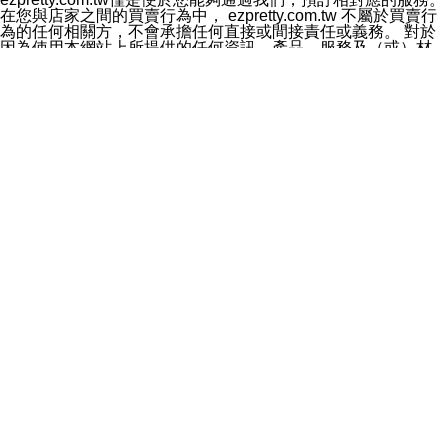
料於行銷活動資訊、商品訊息或新服務等相關行銷，且於
在您與店家之間的買賣行為中， ezpretty.com.tw 不屬於買賣行
首次行銷時，將提供您表示拒絕行銷之方式，本公司不會
為的任何相關方，不會承擔任何直接或間接責任或義務。 對於
向您索取相關費用。如您拒絕接受行銷服務或嗣後欲拒絕
因為使用本網站上所提供的任何資訊、產品、服務及（或）材
時，均可隨時通知本公司，本公司、所屬集團、關係企業
料，而產生或導致的任何損失或損害，ezpretty.com.tw 及其管
或與其合作行銷之第三方業務合作公司或第三方業務合作
理人員、員工或代表人均對此不承擔任何責任。 儘管
公司將立即停止利用您的個人資料行銷。
ezpretty.com.tw 已經盡了適當努力確保本網站上所列的服務符
四、個人資料利用之期間、地區、對象及方式如下
合合理的標準，仍不得將本網站內所列出的任何服務視為
1.期間：您同意於本公司存續期間或依法令之資料保存期
ezpretty.com.tw 推薦的服務，或是認為其代表該服務將會適用
間內，以及您的個人資料蒐集之目的消失或期限屆滿時，
於該用戶。如果該服務不適用於您，ezpretty.com.tw 將對此不
本公司得繼續保存、處理或利用您的個人資料。
承擔任何責任。
2.地區：就中華民國領域內。
網站使用者的守法義務及承諾
3.對象：本公司所屬公司(本公司)及其分公司、本公司之關
本條款構成您與 ezPretty 間之有效契約。 本條款中如有一部無
係企業、其他與本公司有業務往來或合作之機構。
效時，不影響其他條款之效力。 本條款如有未盡之處，雙方均
4.方式：以電話、簡訊、電子郵件、紙本或其他合於當時
應依誠實信用、平等互惠原則，共商解決之道。
科技之適當方式作個人資料之利用，(包括任何依法得利用
年齡和責任
之方式，但不限於使用於本網站或與外部合作之行銷)並於
你向 ezpretty.com.tw您確認您已經達到使用本網站的合法年
法令容許之範圍內，為行銷建檔、揭露、轉介或交互運用
齡。可以針對您在使用本網站時產生的任何責任，形成有約束力
予本公司及其合作對象。
的法律責任。您理解使用本網站時及他人使用您的登錄資訊使用
五、個人資料之類別
本網站時所產生的交易責任。
本聲明所指之個人資料類別如下:
網站連結
1.您提供之資料，包括您的姓名、性別、連絡方式(包括但
本網站可能包含有通往ezpretty.com.tw以外的其他方所運營網站
不限於電話、E-MAIL及地址等)、服務單位、職稱、為完
的超連結。此類超連結僅提供用於參考。此類網站不是由
成收款或付款所需之資料、IＰ位址、及其他得以直接或間
ezpretty.com.tw 控制，我們對其內容不承擔任何責任。在本網
接識別使用者身分之個人資料，及執行職務或業務之必要
站上加入通往此類網站的超連結，並非暗示我們贊同此類網站上
範圍內所需蒐集、處理及利用的個人資料。
的材料或是與其經營人之間存在任何聯繫。
2.為提升服務品質，本公司會依照所提供服務之性質，記
智慧財產權聲明
錄使用者的IP位址、以及在本公司內的瀏覽活動(例如，使
本網站上的所有資訊、內容、圖片、文字、聲音、圖像22、按
用者所使用的軟硬體、所點選的網頁)等資料，但是這些資
鈕、商標、服務標章及商品名稱均受中華民國國家法律及國際條