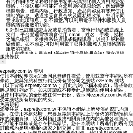
有合作關係之業務夥伴使用您的去識別化個人資料與您您
聯絡，並傳送那些可能符合您興趣的訊息給您，例如特定
標題廣告、優惠內容、行政通知、產品內容及有關您使用
網站的訊息。透過接受會員合約及隱私權政策，您明示同
意收取此項訊息。如不願意,可以利用電子郵件和服務人員
聯絡請客服取消功能。
6.針對已註冊認證店家或是消費者，當執行預約或是線上
支付，平台營運需求將會使用 email，姓名，手機，授權
之通訊帳號，來推播系統資訊或提醒訊息，以提升服務體
驗價值。如不願意,可以利用電子郵件和服務人員聯絡請客
服取消功能。
7.店家端服務人員資料 (舉例拍照或是地理資訊) 同意僅提
服務條款
供所屬店家管理人員可以使用消費者的作品集資料和員工
×
打卡個人圖像行為。本公司及ezPretty平台不會做任何使
用。
ezpretty.com.tw 聲明
三、本公司對您個人資料的揭露
使用本網站即表示完全同意無條件接受，使用並遵守本網站所有
1.基於現有服務平台的監管環境，預約科技保證不會揭露
條款。您與預約科技行銷股份有限公司之網站 ezPretty 網站
任何店家的營運資訊，且預約科技和店家均不能洩露消費
（以下皆稱 ezpretty.com.tw ）訂此合約(下稱本條款)，這些條款
者的個人資料。然而，在某些情況下，本公司可能會因受
將規範詳列於下。如未閱讀或不接受此規範請勿使用本網站，一
政府要求或法律規定，而被迫向政府或第三方提供資料。
旦使用本網站的全部或任何一部份，表示同ezpretty.com.tw意接
第三方也可能非法地攔截或存取傳輸的私人通訊，或會員
受本網站所有規範的約束。
可能濫用或誤用從本公司網站獲得的您的資料。因此，儘
免責規範
管本公司使用企業標準的保護措施來保護您的隱私，本公
您要注意，ezpretty.com.tw 不保證本網站上所發佈的資訊均無
司並未承諾您的個人識別資料或私人通訊將永遠保密。
誤，在使用本網站時，您要意識到本網站上所發佈的有關預約店
2.根據本公司的政策，本公司不會將涉及您的個人識別資
家的詳細資訊，以及與預訂服務相關資訊在內的其他各種資訊，
料出租或出售給第三方。
均可能不準確或是存在拼寫錯誤。您在本網站上所進行的所有預
3. 本公司、所屬集團、關係企業或與其合作行銷之第三方
訂服務均是與相關的店家之間交易，而非 ezpretty.com.tw。
業務合作公司會在您同意之情形下，始得利用您的個人資
ezpretty.com.tw僅是便於您能夠通過我們，預訂相對應的服務。