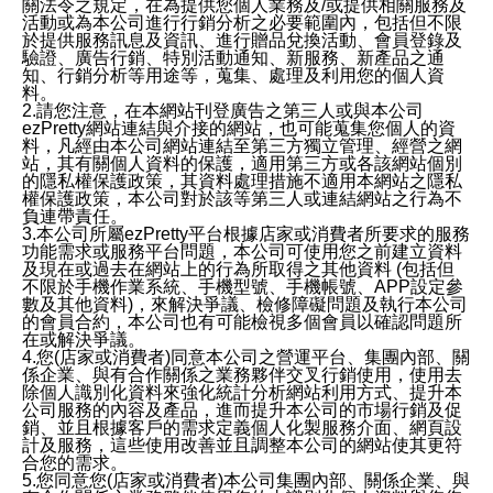
關法令之規定，在為提供您個人業務及/或提供相關服務及
活動或為本公司進行行銷分析之必要範圍內，包括但不限
於提供服務訊息及資訊、進行贈品兌換活動、會員登錄及
驗證、廣告行銷、特別活動通知、新服務、新產品之通
知、行銷分析等用途等，蒐集、處理及利用您的個人資
料。
2.請您注意，在本網站刊登廣告之第三人或與本公司
ezPretty網站連結與介接的網站，也可能蒐集您個人的資
料，凡經由本公司網站連結至第三方獨立管理、經營之網
站，其有關個人資料的保護，適用第三方或各該網站個別
的隱私權保護政策，其資料處理措施不適用本網站之隱私
權保護政策，本公司對於該等第三人或連結網站之行為不
負連帶責任。
3.本公司所屬ezPretty平台根據店家或消費者所要求的服務
功能需求或服務平台問題，本公司可使用您之前建立資料
及現在或過去在網站上的行為所取得之其他資料 (包括但
不限於手機作業系統、手機型號、手機帳號、APP設定參
數及其他資料)，來解決爭議、檢修障礙問題及執行本公司
的會員合約，本公司也有可能檢視多個會員以確認問題所
在或解決爭議。
4.您(店家或消費者)同意本公司之營運平台、集團內部、關
係企業、與有合作關係之業務夥伴交叉行銷使用，使用去
除個人識別化資料來強化統計分析網站利用方式、提升本
公司服務的內容及產品，進而提升本公司的市場行銷及促
銷、並且根據客戶的需求定義個人化製服務介面、網頁設
計及服務，這些使用改善並且調整本公司的網站使其更符
合您的需求。
5.您同意您(店家或消費者)本公司集團內部、關係企業、與