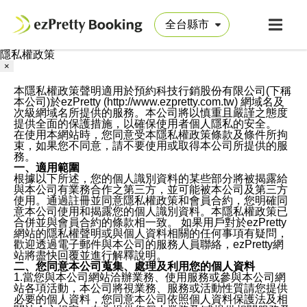
隱私權政策
×
本隱私權政策聲明適用於預約科技行銷股份有限公司(下稱
本公司)於ezPretty (http://www.ezpretty.com.tw) 網域名及
次級網域名所提供的服務。本公司將以慎重且嚴謹之態度
提供全面的保護措施，以確保使用者個人隱私的安全。
在使用本網站時，您同意受本隱私權政策條款及條件所拘
束，如果您不同意，請不要使用或取得本公司所提供的服
務。
一、適用範圍
根據以下所述，您的個人識別資料的某些部分將被揭露給
與本公司有業務合作之第三方，並可能被本公司及第三方
使用。通過註冊並同意隱私權政策和會員合約，您明確同
意本公司使用和揭露您的個人識別資料。本隱私權政策已
合併並與會員合約的條款相一致。 如果用戶對於ezPretty
網站的隱私權聲明或與個人資料相關的任何事項有疑問，
歡迎透過電子郵件與本公司的服務人員聯絡，ezPretty網
站將盡快回覆並進行解釋說明。
二、您同意本公司蒐集、處理及利用您的個人資料
1.當您與本公司網站洽辦業務、使用服務或參與本公司網
站各項活動，本公司將視業務、服務或活動性質請您提供
必要的個人資料，您同意本公司依照個人資料保護法及相