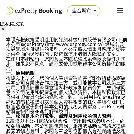
隱私權政策
×
本隱私權政策聲明適用於預約科技行銷股份有限公司(下稱
本公司)於ezPretty (http://www.ezpretty.com.tw) 網域名及
次級網域名所提供的服務。本公司將以慎重且嚴謹之態度
提供全面的保護措施，以確保使用者個人隱私的安全。
在使用本網站時，您同意受本隱私權政策條款及條件所拘
束，如果您不同意，請不要使用或取得本公司所提供的服
務。
一、適用範圍
根據以下所述，您的個人識別資料的某些部分將被揭露給
與本公司有業務合作之第三方，並可能被本公司及第三方
使用。通過註冊並同意隱私權政策和會員合約，您明確同
意本公司使用和揭露您的個人識別資料。本隱私權政策已
合併並與會員合約的條款相一致。 如果用戶對於ezPretty
網站的隱私權聲明或與個人資料相關的任何事項有疑問，
歡迎透過電子郵件與本公司的服務人員聯絡，ezPretty網
站將盡快回覆並進行解釋說明。
二、您同意本公司蒐集、處理及利用您的個人資料
1.當您與本公司網站洽辦業務、使用服務或參與本公司網
站各項活動，本公司將視業務、服務或活動性質請您提供
必要的個人資料，您同意本公司依照個人資料保護法及相