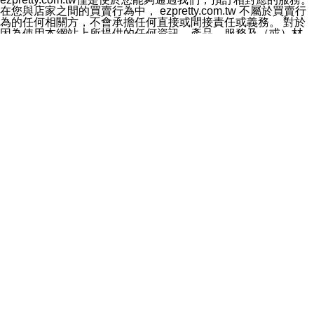
料於行銷活動資訊、商品訊息或新服務等相關行銷，且於
在您與店家之間的買賣行為中， ezpretty.com.tw 不屬於買賣行
首次行銷時，將提供您表示拒絕行銷之方式，本公司不會
為的任何相關方，不會承擔任何直接或間接責任或義務。 對於
向您索取相關費用。如您拒絕接受行銷服務或嗣後欲拒絕
因為使用本網站上所提供的任何資訊、產品、服務及（或）材
時，均可隨時通知本公司，本公司、所屬集團、關係企業
料，而產生或導致的任何損失或損害，ezpretty.com.tw 及其管
或與其合作行銷之第三方業務合作公司或第三方業務合作
理人員、員工或代表人均對此不承擔任何責任。 儘管
公司將立即停止利用您的個人資料行銷。
ezpretty.com.tw 已經盡了適當努力確保本網站上所列的服務符
四、個人資料利用之期間、地區、對象及方式如下
合合理的標準，仍不得將本網站內所列出的任何服務視為
1.期間：您同意於本公司存續期間或依法令之資料保存期
ezpretty.com.tw 推薦的服務，或是認為其代表該服務將會適用
間內，以及您的個人資料蒐集之目的消失或期限屆滿時，
於該用戶。如果該服務不適用於您，ezpretty.com.tw 將對此不
本公司得繼續保存、處理或利用您的個人資料。
承擔任何責任。
2.地區：就中華民國領域內。
網站使用者的守法義務及承諾
3.對象：本公司所屬公司(本公司)及其分公司、本公司之關
本條款構成您與 ezPretty 間之有效契約。 本條款中如有一部無
係企業、其他與本公司有業務往來或合作之機構。
效時，不影響其他條款之效力。 本條款如有未盡之處，雙方均
4.方式：以電話、簡訊、電子郵件、紙本或其他合於當時
應依誠實信用、平等互惠原則，共商解決之道。
科技之適當方式作個人資料之利用，(包括任何依法得利用
年齡和責任
之方式，但不限於使用於本網站或與外部合作之行銷)並於
你向 ezpretty.com.tw您確認您已經達到使用本網站的合法年
法令容許之範圍內，為行銷建檔、揭露、轉介或交互運用
齡。可以針對您在使用本網站時產生的任何責任，形成有約束力
予本公司及其合作對象。
的法律責任。您理解使用本網站時及他人使用您的登錄資訊使用
五、個人資料之類別
本網站時所產生的交易責任。
本聲明所指之個人資料類別如下:
網站連結
1.您提供之資料，包括您的姓名、性別、連絡方式(包括但
本網站可能包含有通往ezpretty.com.tw以外的其他方所運營網站
不限於電話、E-MAIL及地址等)、服務單位、職稱、為完
的超連結。此類超連結僅提供用於參考。此類網站不是由
成收款或付款所需之資料、IＰ位址、及其他得以直接或間
ezpretty.com.tw 控制，我們對其內容不承擔任何責任。在本網
接識別使用者身分之個人資料，及執行職務或業務之必要
站上加入通往此類網站的超連結，並非暗示我們贊同此類網站上
範圍內所需蒐集、處理及利用的個人資料。
的材料或是與其經營人之間存在任何聯繫。
2.為提升服務品質，本公司會依照所提供服務之性質，記
智慧財產權聲明
錄使用者的IP位址、以及在本公司內的瀏覽活動(例如，使
本網站上的所有資訊、內容、圖片、文字、聲音、圖像22、按
用者所使用的軟硬體、所點選的網頁)等資料，但是這些資
鈕、商標、服務標章及商品名稱均受中華民國國家法律及國際條