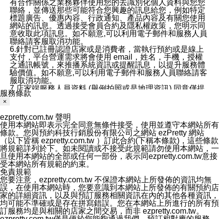
有合作關係之業務夥伴使用您的去識別化個人資料與您您
聯絡，並傳送那些可能符合您興趣的訊息給您，例如特定
標題廣告、優惠內容、行政通知、產品內容及有關您使用
網站的訊息。透過接受會員合約及隱私權政策，您明示同
意收取此項訊息。如不願意,可以利用電子郵件和服務人員
聯絡請客服取消功能。
6.針對已註冊認證店家或是消費者，當執行預約或是線上
支付，平台營運需求將會使用 email，姓名，手機，授權
之通訊帳號，來推播系統資訊或提醒訊息，以提升服務體
驗價值。如不願意,可以利用電子郵件和服務人員聯絡請客
服取消功能。
7.店家端服務人員資料 (舉例拍照或是地理資訊) 同意僅提
服務條款
供所屬店家管理人員可以使用消費者的作品集資料和員工
×
打卡個人圖像行為。本公司及ezPretty平台不會做任何使
用。
ezpretty.com.tw 聲明
三、本公司對您個人資料的揭露
使用本網站即表示完全同意無條件接受，使用並遵守本網站所有
1.基於現有服務平台的監管環境，預約科技保證不會揭露
條款。您與預約科技行銷股份有限公司之網站 ezPretty 網站
任何店家的營運資訊，且預約科技和店家均不能洩露消費
（以下皆稱 ezpretty.com.tw ）訂此合約(下稱本條款)，這些條款
者的個人資料。然而，在某些情況下，本公司可能會因受
將規範詳列於下。如未閱讀或不接受此規範請勿使用本網站，一
政府要求或法律規定，而被迫向政府或第三方提供資料。
旦使用本網站的全部或任何一部份，表示同ezpretty.com.tw意接
第三方也可能非法地攔截或存取傳輸的私人通訊，或會員
受本網站所有規範的約束。
可能濫用或誤用從本公司網站獲得的您的資料。因此，儘
免責規範
管本公司使用企業標準的保護措施來保護您的隱私，本公
您要注意，ezpretty.com.tw 不保證本網站上所發佈的資訊均無
司並未承諾您的個人識別資料或私人通訊將永遠保密。
誤，在使用本網站時，您要意識到本網站上所發佈的有關預約店
2.根據本公司的政策，本公司不會將涉及您的個人識別資
家的詳細資訊，以及與預訂服務相關資訊在內的其他各種資訊，
料出租或出售給第三方。
均可能不準確或是存在拼寫錯誤。您在本網站上所進行的所有預
3. 本公司、所屬集團、關係企業或與其合作行銷之第三方
訂服務均是與相關的店家之間交易，而非 ezpretty.com.tw。
業務合作公司會在您同意之情形下，始得利用您的個人資
ezpretty.com.tw僅是便於您能夠通過我們，預訂相對應的服務。