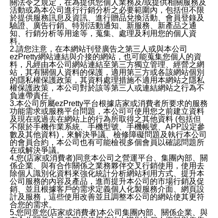
關法令之規定，在為提供您個人業務及/或提供相關服務及
活動或為本公司進行行銷分析之必要範圍內，包括但不限
於提供服務訊息及資訊、進行贈品兌換活動、會員登錄及
驗證、廣告行銷、特別活動通知、新服務、新產品之通
知、行銷分析等用途等，蒐集、處理及利用您的個人資
料。
2.請您注意，在本網站刊登廣告之第三人或與本公司
ezPretty網站連結與介接的網站，也可能蒐集您個人的資
料，凡經由本公司網站連結至第三方獨立管理、經營之網
站，其有關個人資料的保護，適用第三方或各該網站個別
的隱私權保護政策，其資料處理措施不適用本網站之隱私
權保護政策，本公司對於該等第三人或連結網站之行為不
負連帶責任。
3.本公司所屬ezPretty平台根據店家或消費者所要求的服務
功能需求或服務平台問題，本公司可使用您之前建立資料
及現在或過去在網站上的行為所取得之其他資料 (包括但
不限於手機作業系統、手機型號、手機帳號、APP設定參
數及其他資料)，來解決爭議、檢修障礙問題及執行本公司
的會員合約，本公司也有可能檢視多個會員以確認問題所
在或解決爭議。
4.您(店家或消費者)同意本公司之營運平台、集團內部、關
係企業、與有合作關係之業務夥伴交叉行銷使用，使用去
除個人識別化資料來強化統計分析網站利用方式、提升本
公司服務的內容及產品，進而提升本公司的市場行銷及促
銷、並且根據客戶的需求定義個人化製服務介面、網頁設
計及服務，這些使用改善並且調整本公司的網站使其更符
合您的需求。
5.您同意您(店家或消費者)本公司集團內部、關係企業、與