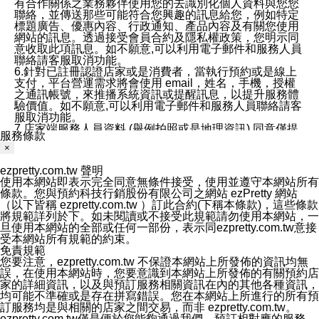
有合作關係之業務夥伴使用您的去識別化個人資料與您您
聯絡，並傳送那些可能符合您興趣的訊息給您，例如特定
標題廣告、優惠內容、行政通知、產品內容及有關您使用
網站的訊息。透過接受會員合約及隱私權政策，您明示同
意收取此項訊息。如不願意,可以利用電子郵件和服務人員
聯絡請客服取消功能。
6.針對已註冊認證店家或是消費者，當執行預約或是線上
支付，平台營運需求將會使用 email，姓名，手機，授權
之通訊帳號，來推播系統資訊或提醒訊息，以提升服務體
驗價值。如不願意,可以利用電子郵件和服務人員聯絡請客
服取消功能。
7.店家端服務人員資料 (舉例拍照或是地理資訊) 同意僅提
服務條款
供所屬店家管理人員可以使用消費者的作品集資料和員工
×
打卡個人圖像行為。本公司及ezPretty平台不會做任何使
用。
ezpretty.com.tw 聲明
三、本公司對您個人資料的揭露
使用本網站即表示完全同意無條件接受，使用並遵守本網站所有
1.基於現有服務平台的監管環境，預約科技保證不會揭露
條款。您與預約科技行銷股份有限公司之網站 ezPretty 網站
任何店家的營運資訊，且預約科技和店家均不能洩露消費
（以下皆稱 ezpretty.com.tw ）訂此合約(下稱本條款)，這些條款
者的個人資料。然而，在某些情況下，本公司可能會因受
將規範詳列於下。如未閱讀或不接受此規範請勿使用本網站，一
政府要求或法律規定，而被迫向政府或第三方提供資料。
旦使用本網站的全部或任何一部份，表示同ezpretty.com.tw意接
第三方也可能非法地攔截或存取傳輸的私人通訊，或會員
受本網站所有規範的約束。
可能濫用或誤用從本公司網站獲得的您的資料。因此，儘
免責規範
管本公司使用企業標準的保護措施來保護您的隱私，本公
您要注意，ezpretty.com.tw 不保證本網站上所發佈的資訊均無
司並未承諾您的個人識別資料或私人通訊將永遠保密。
誤，在使用本網站時，您要意識到本網站上所發佈的有關預約店
2.根據本公司的政策，本公司不會將涉及您的個人識別資
家的詳細資訊，以及與預訂服務相關資訊在內的其他各種資訊，
料出租或出售給第三方。
均可能不準確或是存在拼寫錯誤。您在本網站上所進行的所有預
3. 本公司、所屬集團、關係企業或與其合作行銷之第三方
訂服務均是與相關的店家之間交易，而非 ezpretty.com.tw。
業務合作公司會在您同意之情形下，始得利用您的個人資
ezpretty.com.tw僅是便於您能夠通過我們，預訂相對應的服務。