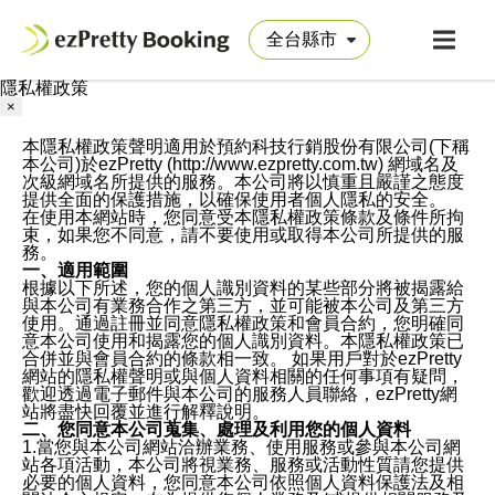
隱私權政策
×
本隱私權政策聲明適用於預約科技行銷股份有限公司(下稱
本公司)於ezPretty (http://www.ezpretty.com.tw) 網域名及
次級網域名所提供的服務。本公司將以慎重且嚴謹之態度
提供全面的保護措施，以確保使用者個人隱私的安全。
在使用本網站時，您同意受本隱私權政策條款及條件所拘
束，如果您不同意，請不要使用或取得本公司所提供的服
務。
一、適用範圍
根據以下所述，您的個人識別資料的某些部分將被揭露給
與本公司有業務合作之第三方，並可能被本公司及第三方
使用。通過註冊並同意隱私權政策和會員合約，您明確同
意本公司使用和揭露您的個人識別資料。本隱私權政策已
合併並與會員合約的條款相一致。 如果用戶對於ezPretty
網站的隱私權聲明或與個人資料相關的任何事項有疑問，
歡迎透過電子郵件與本公司的服務人員聯絡，ezPretty網
站將盡快回覆並進行解釋說明。
二、您同意本公司蒐集、處理及利用您的個人資料
1.當您與本公司網站洽辦業務、使用服務或參與本公司網
站各項活動，本公司將視業務、服務或活動性質請您提供
必要的個人資料，您同意本公司依照個人資料保護法及相