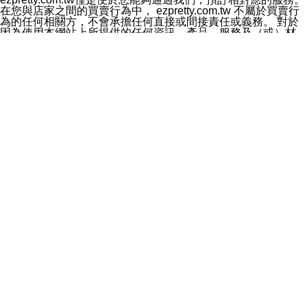
料於行銷活動資訊、商品訊息或新服務等相關行銷，且於
在您與店家之間的買賣行為中， ezpretty.com.tw 不屬於買賣行
首次行銷時，將提供您表示拒絕行銷之方式，本公司不會
為的任何相關方，不會承擔任何直接或間接責任或義務。 對於
向您索取相關費用。如您拒絕接受行銷服務或嗣後欲拒絕
因為使用本網站上所提供的任何資訊、產品、服務及（或）材
時，均可隨時通知本公司，本公司、所屬集團、關係企業
料，而產生或導致的任何損失或損害，ezpretty.com.tw 及其管
或與其合作行銷之第三方業務合作公司或第三方業務合作
理人員、員工或代表人均對此不承擔任何責任。 儘管
公司將立即停止利用您的個人資料行銷。
ezpretty.com.tw 已經盡了適當努力確保本網站上所列的服務符
四、個人資料利用之期間、地區、對象及方式如下
合合理的標準，仍不得將本網站內所列出的任何服務視為
1.期間：您同意於本公司存續期間或依法令之資料保存期
ezpretty.com.tw 推薦的服務，或是認為其代表該服務將會適用
間內，以及您的個人資料蒐集之目的消失或期限屆滿時，
於該用戶。如果該服務不適用於您，ezpretty.com.tw 將對此不
本公司得繼續保存、處理或利用您的個人資料。
承擔任何責任。
2.地區：就中華民國領域內。
網站使用者的守法義務及承諾
3.對象：本公司所屬公司(本公司)及其分公司、本公司之關
本條款構成您與 ezPretty 間之有效契約。 本條款中如有一部無
係企業、其他與本公司有業務往來或合作之機構。
效時，不影響其他條款之效力。 本條款如有未盡之處，雙方均
4.方式：以電話、簡訊、電子郵件、紙本或其他合於當時
應依誠實信用、平等互惠原則，共商解決之道。
科技之適當方式作個人資料之利用，(包括任何依法得利用
年齡和責任
之方式，但不限於使用於本網站或與外部合作之行銷)並於
你向 ezpretty.com.tw您確認您已經達到使用本網站的合法年
法令容許之範圍內，為行銷建檔、揭露、轉介或交互運用
齡。可以針對您在使用本網站時產生的任何責任，形成有約束力
予本公司及其合作對象。
的法律責任。您理解使用本網站時及他人使用您的登錄資訊使用
五、個人資料之類別
本網站時所產生的交易責任。
本聲明所指之個人資料類別如下:
網站連結
1.您提供之資料，包括您的姓名、性別、連絡方式(包括但
本網站可能包含有通往ezpretty.com.tw以外的其他方所運營網站
不限於電話、E-MAIL及地址等)、服務單位、職稱、為完
的超連結。此類超連結僅提供用於參考。此類網站不是由
成收款或付款所需之資料、IＰ位址、及其他得以直接或間
ezpretty.com.tw 控制，我們對其內容不承擔任何責任。在本網
接識別使用者身分之個人資料，及執行職務或業務之必要
站上加入通往此類網站的超連結，並非暗示我們贊同此類網站上
範圍內所需蒐集、處理及利用的個人資料。
的材料或是與其經營人之間存在任何聯繫。
2.為提升服務品質，本公司會依照所提供服務之性質，記
智慧財產權聲明
錄使用者的IP位址、以及在本公司內的瀏覽活動(例如，使
本網站上的所有資訊、內容、圖片、文字、聲音、圖像22、按
用者所使用的軟硬體、所點選的網頁)等資料，但是這些資
鈕、商標、服務標章及商品名稱均受中華民國國家法律及國際條