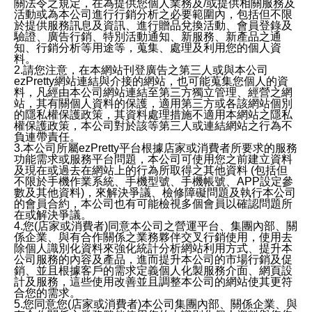
關法令之規定，在為提供您個人業務及/或提供相關服務及
活動或為本公司進行行銷分析之必要範圍內，包括但不限
於提供服務訊息及資訊、進行贈品兌換活動、會員登錄及
驗證、廣告行銷、特別活動通知、新服務、新產品之通
知、行銷分析等用途等，蒐集、處理及利用您的個人資
料。
2.請您注意，在本網站刊登廣告之第三人或與本公司
ezPretty網站連結與介接的網站，也可能蒐集您個人的資
料，凡經由本公司網站連結至第三方獨立管理、經營之網
站，其有關個人資料的保護，適用第三方或各該網站個別
的隱私權保護政策，其資料處理措施不適用本網站之隱私
權保護政策，本公司對於該等第三人或連結網站之行為不
負連帶責任。
3.本公司所屬ezPretty平台根據店家或消費者所要求的服務
功能需求或服務平台問題，本公司可使用您之前建立資料
及現在或過去在網站上的行為所取得之其他資料 (包括但
不限於手機作業系統、手機型號、手機帳號、APP設定參
數及其他資料)，來解決爭議、檢修障礙問題及執行本公司
的會員合約，本公司也有可能檢視多個會員以確認問題所
在或解決爭議。
4.您(店家或消費者)同意本公司之營運平台、集團內部、關
係企業、與有合作關係之業務夥伴交叉行銷使用，使用去
除個人識別化資料來強化統計分析網站利用方式、提升本
公司服務的內容及產品，進而提升本公司的市場行銷及促
銷、並且根據客戶的需求定義個人化製服務介面、網頁設
計及服務，這些使用改善並且調整本公司的網站使其更符
合您的需求。
5.您同意您(店家或消費者)本公司集團內部、關係企業、與