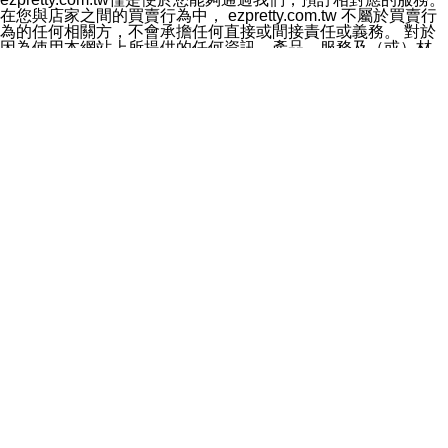
料於行銷活動資訊、商品訊息或新服務等相關行銷，且於
在您與店家之間的買賣行為中， ezpretty.com.tw 不屬於買賣行
首次行銷時，將提供您表示拒絕行銷之方式，本公司不會
為的任何相關方，不會承擔任何直接或間接責任或義務。 對於
向您索取相關費用。如您拒絕接受行銷服務或嗣後欲拒絕
因為使用本網站上所提供的任何資訊、產品、服務及（或）材
時，均可隨時通知本公司，本公司、所屬集團、關係企業
料，而產生或導致的任何損失或損害，ezpretty.com.tw 及其管
或與其合作行銷之第三方業務合作公司或第三方業務合作
理人員、員工或代表人均對此不承擔任何責任。 儘管
公司將立即停止利用您的個人資料行銷。
ezpretty.com.tw 已經盡了適當努力確保本網站上所列的服務符
四、個人資料利用之期間、地區、對象及方式如下
合合理的標準，仍不得將本網站內所列出的任何服務視為
1.期間：您同意於本公司存續期間或依法令之資料保存期
ezpretty.com.tw 推薦的服務，或是認為其代表該服務將會適用
間內，以及您的個人資料蒐集之目的消失或期限屆滿時，
於該用戶。如果該服務不適用於您，ezpretty.com.tw 將對此不
本公司得繼續保存、處理或利用您的個人資料。
承擔任何責任。
2.地區：就中華民國領域內。
網站使用者的守法義務及承諾
3.對象：本公司所屬公司(本公司)及其分公司、本公司之關
本條款構成您與 ezPretty 間之有效契約。 本條款中如有一部無
係企業、其他與本公司有業務往來或合作之機構。
效時，不影響其他條款之效力。 本條款如有未盡之處，雙方均
4.方式：以電話、簡訊、電子郵件、紙本或其他合於當時
應依誠實信用、平等互惠原則，共商解決之道。
科技之適當方式作個人資料之利用，(包括任何依法得利用
年齡和責任
之方式，但不限於使用於本網站或與外部合作之行銷)並於
你向 ezpretty.com.tw您確認您已經達到使用本網站的合法年
法令容許之範圍內，為行銷建檔、揭露、轉介或交互運用
齡。可以針對您在使用本網站時產生的任何責任，形成有約束力
予本公司及其合作對象。
的法律責任。您理解使用本網站時及他人使用您的登錄資訊使用
五、個人資料之類別
本網站時所產生的交易責任。
本聲明所指之個人資料類別如下:
網站連結
1.您提供之資料，包括您的姓名、性別、連絡方式(包括但
本網站可能包含有通往ezpretty.com.tw以外的其他方所運營網站
不限於電話、E-MAIL及地址等)、服務單位、職稱、為完
的超連結。此類超連結僅提供用於參考。此類網站不是由
成收款或付款所需之資料、IＰ位址、及其他得以直接或間
ezpretty.com.tw 控制，我們對其內容不承擔任何責任。在本網
接識別使用者身分之個人資料，及執行職務或業務之必要
站上加入通往此類網站的超連結，並非暗示我們贊同此類網站上
範圍內所需蒐集、處理及利用的個人資料。
的材料或是與其經營人之間存在任何聯繫。
2.為提升服務品質，本公司會依照所提供服務之性質，記
智慧財產權聲明
錄使用者的IP位址、以及在本公司內的瀏覽活動(例如，使
本網站上的所有資訊、內容、圖片、文字、聲音、圖像22、按
用者所使用的軟硬體、所點選的網頁)等資料，但是這些資
鈕、商標、服務標章及商品名稱均受中華民國國家法律及國際條