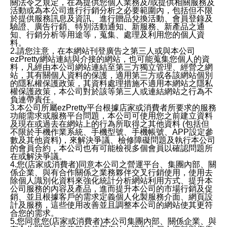
關法令之規定，在為提供您個人業務及/或提供相關服務及
活動或為本公司進行行銷分析之必要範圍內，包括但不限
於提供服務訊息及資訊、進行贈品兌換活動、會員登錄及
驗證、廣告行銷、特別活動通知、新服務、新產品之通
知、行銷分析等用途等，蒐集、處理及利用您的個人資
料。
2.請您注意，在本網站刊登廣告之第三人或與本公司
ezPretty網站連結與介接的網站，也可能蒐集您個人的資
料，凡經由本公司網站連結至第三方獨立管理、經營之網
站，其有關個人資料的保護，適用第三方或各該網站個別
的隱私權保護政策，其資料處理措施不適用本網站之隱私
權保護政策，本公司對於該等第三人或連結網站之行為不
負連帶責任。
3.本公司所屬ezPretty平台根據店家或消費者所要求的服務
功能需求或服務平台問題，本公司可使用您之前建立資料
及現在或過去在網站上的行為所取得之其他資料 (包括但
不限於手機作業系統、手機型號、手機帳號、APP設定參
數及其他資料)，來解決爭議、檢修障礙問題及執行本公司
的會員合約，本公司也有可能檢視多個會員以確認問題所
在或解決爭議。
4.您(店家或消費者)同意本公司之營運平台、集團內部、關
係企業、與有合作關係之業務夥伴交叉行銷使用，使用去
除個人識別化資料來強化統計分析網站利用方式、提升本
公司服務的內容及產品，進而提升本公司的市場行銷及促
銷、並且根據客戶的需求定義個人化製服務介面、網頁設
計及服務，這些使用改善並且調整本公司的網站使其更符
合您的需求。
5.您同意您(店家或消費者)本公司集團內部、關係企業、與