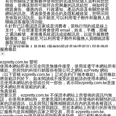
有合作關係之業務夥伴使用您的去識別化個人資料與您您
聯絡，並傳送那些可能符合您興趣的訊息給您，例如特定
標題廣告、優惠內容、行政通知、產品內容及有關您使用
網站的訊息。透過接受會員合約及隱私權政策，您明示同
意收取此項訊息。如不願意,可以利用電子郵件和服務人員
聯絡請客服取消功能。
6.針對已註冊認證店家或是消費者，當執行預約或是線上
支付，平台營運需求將會使用 email，姓名，手機，授權
之通訊帳號，來推播系統資訊或提醒訊息，以提升服務體
驗價值。如不願意,可以利用電子郵件和服務人員聯絡請客
服取消功能。
7.店家端服務人員資料 (舉例拍照或是地理資訊) 同意僅提
服務條款
供所屬店家管理人員可以使用消費者的作品集資料和員工
×
打卡個人圖像行為。本公司及ezPretty平台不會做任何使
用。
ezpretty.com.tw 聲明
三、本公司對您個人資料的揭露
使用本網站即表示完全同意無條件接受，使用並遵守本網站所有
1.基於現有服務平台的監管環境，預約科技保證不會揭露
條款。您與預約科技行銷股份有限公司之網站 ezPretty 網站
任何店家的營運資訊，且預約科技和店家均不能洩露消費
（以下皆稱 ezpretty.com.tw ）訂此合約(下稱本條款)，這些條款
者的個人資料。然而，在某些情況下，本公司可能會因受
將規範詳列於下。如未閱讀或不接受此規範請勿使用本網站，一
政府要求或法律規定，而被迫向政府或第三方提供資料。
旦使用本網站的全部或任何一部份，表示同ezpretty.com.tw意接
第三方也可能非法地攔截或存取傳輸的私人通訊，或會員
受本網站所有規範的約束。
可能濫用或誤用從本公司網站獲得的您的資料。因此，儘
免責規範
管本公司使用企業標準的保護措施來保護您的隱私，本公
您要注意，ezpretty.com.tw 不保證本網站上所發佈的資訊均無
司並未承諾您的個人識別資料或私人通訊將永遠保密。
誤，在使用本網站時，您要意識到本網站上所發佈的有關預約店
2.根據本公司的政策，本公司不會將涉及您的個人識別資
家的詳細資訊，以及與預訂服務相關資訊在內的其他各種資訊，
料出租或出售給第三方。
均可能不準確或是存在拼寫錯誤。您在本網站上所進行的所有預
3. 本公司、所屬集團、關係企業或與其合作行銷之第三方
訂服務均是與相關的店家之間交易，而非 ezpretty.com.tw。
業務合作公司會在您同意之情形下，始得利用您的個人資
ezpretty.com.tw僅是便於您能夠通過我們，預訂相對應的服務。