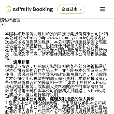
隱私權政策
×
本隱私權政策聲明適用於預約科技行銷股份有限公司(下稱
本公司)於ezPretty (http://www.ezpretty.com.tw) 網域名及
次級網域名所提供的服務。本公司將以慎重且嚴謹之態度
提供全面的保護措施，以確保使用者個人隱私的安全。
在使用本網站時，您同意受本隱私權政策條款及條件所拘
束，如果您不同意，請不要使用或取得本公司所提供的服
務。
一、適用範圍
根據以下所述，您的個人識別資料的某些部分將被揭露給
與本公司有業務合作之第三方，並可能被本公司及第三方
使用。通過註冊並同意隱私權政策和會員合約，您明確同
意本公司使用和揭露您的個人識別資料。本隱私權政策已
合併並與會員合約的條款相一致。 如果用戶對於ezPretty
網站的隱私權聲明或與個人資料相關的任何事項有疑問，
歡迎透過電子郵件與本公司的服務人員聯絡，ezPretty網
站將盡快回覆並進行解釋說明。
二、您同意本公司蒐集、處理及利用您的個人資料
1.當您與本公司網站洽辦業務、使用服務或參與本公司網
站各項活動，本公司將視業務、服務或活動性質請您提供
必要的個人資料，您同意本公司依照個人資料保護法及相