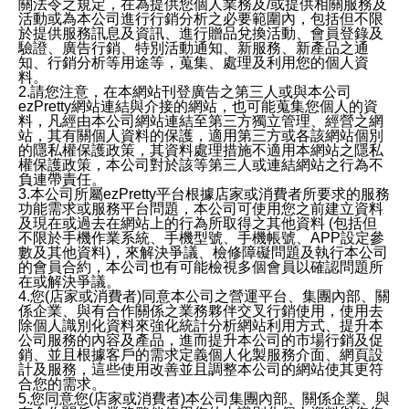
關法令之規定，在為提供您個人業務及/或提供相關服務及
活動或為本公司進行行銷分析之必要範圍內，包括但不限
於提供服務訊息及資訊、進行贈品兌換活動、會員登錄及
驗證、廣告行銷、特別活動通知、新服務、新產品之通
知、行銷分析等用途等，蒐集、處理及利用您的個人資
料。
2.請您注意，在本網站刊登廣告之第三人或與本公司
ezPretty網站連結與介接的網站，也可能蒐集您個人的資
料，凡經由本公司網站連結至第三方獨立管理、經營之網
站，其有關個人資料的保護，適用第三方或各該網站個別
的隱私權保護政策，其資料處理措施不適用本網站之隱私
權保護政策，本公司對於該等第三人或連結網站之行為不
負連帶責任。
3.本公司所屬ezPretty平台根據店家或消費者所要求的服務
功能需求或服務平台問題，本公司可使用您之前建立資料
及現在或過去在網站上的行為所取得之其他資料 (包括但
不限於手機作業系統、手機型號、手機帳號、APP設定參
數及其他資料)，來解決爭議、檢修障礙問題及執行本公司
的會員合約，本公司也有可能檢視多個會員以確認問題所
在或解決爭議。
4.您(店家或消費者)同意本公司之營運平台、集團內部、關
係企業、與有合作關係之業務夥伴交叉行銷使用，使用去
除個人識別化資料來強化統計分析網站利用方式、提升本
公司服務的內容及產品，進而提升本公司的市場行銷及促
銷、並且根據客戶的需求定義個人化製服務介面、網頁設
計及服務，這些使用改善並且調整本公司的網站使其更符
合您的需求。
5.您同意您(店家或消費者)本公司集團內部、關係企業、與