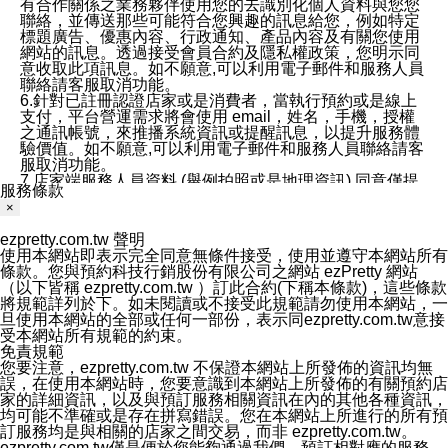
有合作關係之業務夥伴使用您的去識別化個人資料與您您
聯絡，並傳送那些可能符合您興趣的訊息給您，例如特定
標題廣告、優惠內容、行政通知、產品內容及有關您使用
網站的訊息。透過接受會員合約及隱私權政策，您明示同
意收取此項訊息。如不願意,可以利用電子郵件和服務人員
聯絡請客服取消功能。
6.針對已註冊認證店家或是消費者，當執行預約或是線上
支付，平台營運需求將會使用 email，姓名，手機，授權
之通訊帳號，來推播系統資訊或提醒訊息，以提升服務體
驗價值。如不願意,可以利用電子郵件和服務人員聯絡請客
服取消功能。
7.店家端服務人員資料 (舉例拍照或是地理資訊) 同意僅提
服務條款
供所屬店家管理人員可以使用消費者的作品集資料和員工
×
打卡個人圖像行為。本公司及ezPretty平台不會做任何使
用。
ezpretty.com.tw 聲明
三、本公司對您個人資料的揭露
使用本網站即表示完全同意無條件接受，使用並遵守本網站所有
1.基於現有服務平台的監管環境，預約科技保證不會揭露
條款。您與預約科技行銷股份有限公司之網站 ezPretty 網站
任何店家的營運資訊，且預約科技和店家均不能洩露消費
（以下皆稱 ezpretty.com.tw ）訂此合約(下稱本條款)，這些條款
者的個人資料。然而，在某些情況下，本公司可能會因受
將規範詳列於下。如未閱讀或不接受此規範請勿使用本網站，一
政府要求或法律規定，而被迫向政府或第三方提供資料。
旦使用本網站的全部或任何一部份，表示同ezpretty.com.tw意接
第三方也可能非法地攔截或存取傳輸的私人通訊，或會員
受本網站所有規範的約束。
可能濫用或誤用從本公司網站獲得的您的資料。因此，儘
免責規範
管本公司使用企業標準的保護措施來保護您的隱私，本公
您要注意，ezpretty.com.tw 不保證本網站上所發佈的資訊均無
司並未承諾您的個人識別資料或私人通訊將永遠保密。
誤，在使用本網站時，您要意識到本網站上所發佈的有關預約店
2.根據本公司的政策，本公司不會將涉及您的個人識別資
家的詳細資訊，以及與預訂服務相關資訊在內的其他各種資訊，
料出租或出售給第三方。
均可能不準確或是存在拼寫錯誤。您在本網站上所進行的所有預
3. 本公司、所屬集團、關係企業或與其合作行銷之第三方
訂服務均是與相關的店家之間交易，而非 ezpretty.com.tw。
業務合作公司會在您同意之情形下，始得利用您的個人資
ezpretty.com.tw僅是便於您能夠通過我們，預訂相對應的服務。