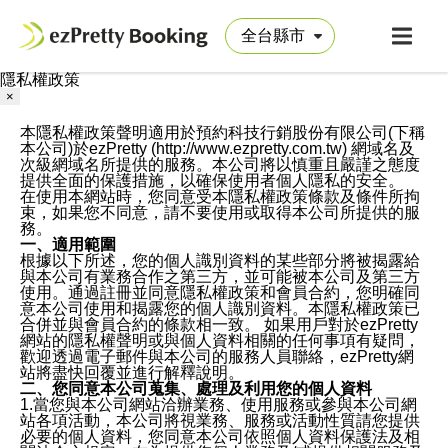
隱私權政策
×
本隱私權政策聲明適用於預約科技行銷股份有限公司(下稱
本公司)於ezPretty (http://www.ezpretty.com.tw) 網域名及
次級網域名所提供的服務。本公司將以慎重且嚴謹之態度
提供全面的保護措施，以確保使用者個人隱私的安全。
在使用本網站時，您同意受本隱私權政策條款及條件所拘
束，如果您不同意，請不要使用或取得本公司所提供的服
務。
一、適用範圍
根據以下所述，您的個人識別資料的某些部分將被揭露給
與本公司有業務合作之第三方，並可能被本公司及第三方
使用。通過註冊並同意隱私權政策和會員合約，您明確同
意本公司使用和揭露您的個人識別資料。本隱私權政策已
合併並與會員合約的條款相一致。 如果用戶對於ezPretty
網站的隱私權聲明或與個人資料相關的任何事項有疑問，
歡迎透過電子郵件與本公司的服務人員聯絡，ezPretty網
站將盡快回覆並進行解釋說明。
二、您同意本公司蒐集、處理及利用您的個人資料
1.當您與本公司網站洽辦業務、使用服務或參與本公司網
站各項活動，本公司將視業務、服務或活動性質請您提供
必要的個人資料，您同意本公司依照個人資料保護法及相