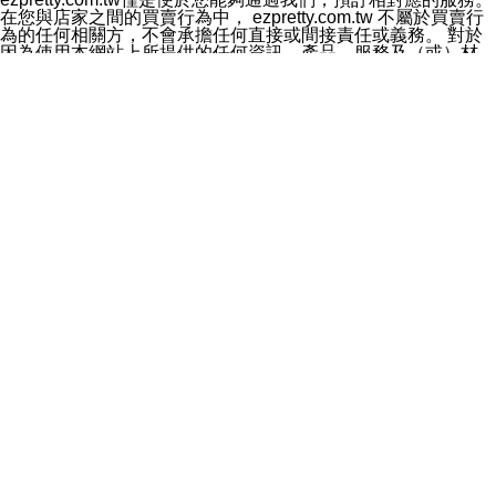
料於行銷活動資訊、商品訊息或新服務等相關行銷，且於
在您與店家之間的買賣行為中， ezpretty.com.tw 不屬於買賣行
首次行銷時，將提供您表示拒絕行銷之方式，本公司不會
為的任何相關方，不會承擔任何直接或間接責任或義務。 對於
向您索取相關費用。如您拒絕接受行銷服務或嗣後欲拒絕
因為使用本網站上所提供的任何資訊、產品、服務及（或）材
時，均可隨時通知本公司，本公司、所屬集團、關係企業
料，而產生或導致的任何損失或損害，ezpretty.com.tw 及其管
或與其合作行銷之第三方業務合作公司或第三方業務合作
理人員、員工或代表人均對此不承擔任何責任。 儘管
公司將立即停止利用您的個人資料行銷。
ezpretty.com.tw 已經盡了適當努力確保本網站上所列的服務符
四、個人資料利用之期間、地區、對象及方式如下
合合理的標準，仍不得將本網站內所列出的任何服務視為
1.期間：您同意於本公司存續期間或依法令之資料保存期
ezpretty.com.tw 推薦的服務，或是認為其代表該服務將會適用
間內，以及您的個人資料蒐集之目的消失或期限屆滿時，
於該用戶。如果該服務不適用於您，ezpretty.com.tw 將對此不
本公司得繼續保存、處理或利用您的個人資料。
承擔任何責任。
2.地區：就中華民國領域內。
網站使用者的守法義務及承諾
3.對象：本公司所屬公司(本公司)及其分公司、本公司之關
本條款構成您與 ezPretty 間之有效契約。 本條款中如有一部無
係企業、其他與本公司有業務往來或合作之機構。
效時，不影響其他條款之效力。 本條款如有未盡之處，雙方均
4.方式：以電話、簡訊、電子郵件、紙本或其他合於當時
應依誠實信用、平等互惠原則，共商解決之道。
科技之適當方式作個人資料之利用，(包括任何依法得利用
年齡和責任
之方式，但不限於使用於本網站或與外部合作之行銷)並於
你向 ezpretty.com.tw您確認您已經達到使用本網站的合法年
法令容許之範圍內，為行銷建檔、揭露、轉介或交互運用
齡。可以針對您在使用本網站時產生的任何責任，形成有約束力
予本公司及其合作對象。
的法律責任。您理解使用本網站時及他人使用您的登錄資訊使用
五、個人資料之類別
本網站時所產生的交易責任。
本聲明所指之個人資料類別如下:
網站連結
1.您提供之資料，包括您的姓名、性別、連絡方式(包括但
本網站可能包含有通往ezpretty.com.tw以外的其他方所運營網站
不限於電話、E-MAIL及地址等)、服務單位、職稱、為完
的超連結。此類超連結僅提供用於參考。此類網站不是由
成收款或付款所需之資料、IＰ位址、及其他得以直接或間
ezpretty.com.tw 控制，我們對其內容不承擔任何責任。在本網
接識別使用者身分之個人資料，及執行職務或業務之必要
站上加入通往此類網站的超連結，並非暗示我們贊同此類網站上
範圍內所需蒐集、處理及利用的個人資料。
的材料或是與其經營人之間存在任何聯繫。
2.為提升服務品質，本公司會依照所提供服務之性質，記
智慧財產權聲明
錄使用者的IP位址、以及在本公司內的瀏覽活動(例如，使
本網站上的所有資訊、內容、圖片、文字、聲音、圖像22、按
用者所使用的軟硬體、所點選的網頁)等資料，但是這些資
鈕、商標、服務標章及商品名稱均受中華民國國家法律及國際條