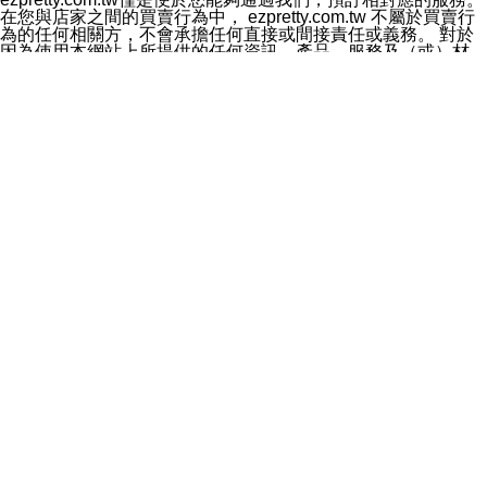
料於行銷活動資訊、商品訊息或新服務等相關行銷，且於
在您與店家之間的買賣行為中， ezpretty.com.tw 不屬於買賣行
首次行銷時，將提供您表示拒絕行銷之方式，本公司不會
為的任何相關方，不會承擔任何直接或間接責任或義務。 對於
向您索取相關費用。如您拒絕接受行銷服務或嗣後欲拒絕
因為使用本網站上所提供的任何資訊、產品、服務及（或）材
時，均可隨時通知本公司，本公司、所屬集團、關係企業
料，而產生或導致的任何損失或損害，ezpretty.com.tw 及其管
或與其合作行銷之第三方業務合作公司或第三方業務合作
理人員、員工或代表人均對此不承擔任何責任。 儘管
公司將立即停止利用您的個人資料行銷。
ezpretty.com.tw 已經盡了適當努力確保本網站上所列的服務符
四、個人資料利用之期間、地區、對象及方式如下
合合理的標準，仍不得將本網站內所列出的任何服務視為
1.期間：您同意於本公司存續期間或依法令之資料保存期
ezpretty.com.tw 推薦的服務，或是認為其代表該服務將會適用
間內，以及您的個人資料蒐集之目的消失或期限屆滿時，
於該用戶。如果該服務不適用於您，ezpretty.com.tw 將對此不
本公司得繼續保存、處理或利用您的個人資料。
承擔任何責任。
2.地區：就中華民國領域內。
網站使用者的守法義務及承諾
3.對象：本公司所屬公司(本公司)及其分公司、本公司之關
本條款構成您與 ezPretty 間之有效契約。 本條款中如有一部無
係企業、其他與本公司有業務往來或合作之機構。
效時，不影響其他條款之效力。 本條款如有未盡之處，雙方均
4.方式：以電話、簡訊、電子郵件、紙本或其他合於當時
應依誠實信用、平等互惠原則，共商解決之道。
科技之適當方式作個人資料之利用，(包括任何依法得利用
年齡和責任
之方式，但不限於使用於本網站或與外部合作之行銷)並於
你向 ezpretty.com.tw您確認您已經達到使用本網站的合法年
法令容許之範圍內，為行銷建檔、揭露、轉介或交互運用
齡。可以針對您在使用本網站時產生的任何責任，形成有約束力
予本公司及其合作對象。
的法律責任。您理解使用本網站時及他人使用您的登錄資訊使用
五、個人資料之類別
本網站時所產生的交易責任。
本聲明所指之個人資料類別如下:
網站連結
1.您提供之資料，包括您的姓名、性別、連絡方式(包括但
本網站可能包含有通往ezpretty.com.tw以外的其他方所運營網站
不限於電話、E-MAIL及地址等)、服務單位、職稱、為完
的超連結。此類超連結僅提供用於參考。此類網站不是由
成收款或付款所需之資料、IＰ位址、及其他得以直接或間
ezpretty.com.tw 控制，我們對其內容不承擔任何責任。在本網
接識別使用者身分之個人資料，及執行職務或業務之必要
站上加入通往此類網站的超連結，並非暗示我們贊同此類網站上
範圍內所需蒐集、處理及利用的個人資料。
的材料或是與其經營人之間存在任何聯繫。
2.為提升服務品質，本公司會依照所提供服務之性質，記
智慧財產權聲明
錄使用者的IP位址、以及在本公司內的瀏覽活動(例如，使
本網站上的所有資訊、內容、圖片、文字、聲音、圖像22、按
用者所使用的軟硬體、所點選的網頁)等資料，但是這些資
鈕、商標、服務標章及商品名稱均受中華民國國家法律及國際條