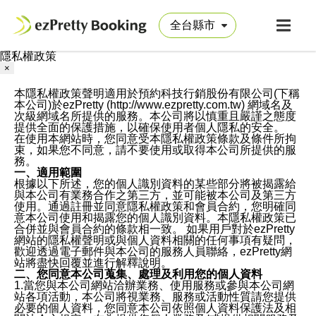
隱私權政策
×
本隱私權政策聲明適用於預約科技行銷股份有限公司(下稱
本公司)於ezPretty (http://www.ezpretty.com.tw) 網域名及
次級網域名所提供的服務。本公司將以慎重且嚴謹之態度
提供全面的保護措施，以確保使用者個人隱私的安全。
在使用本網站時，您同意受本隱私權政策條款及條件所拘
束，如果您不同意，請不要使用或取得本公司所提供的服
務。
一、適用範圍
根據以下所述，您的個人識別資料的某些部分將被揭露給
與本公司有業務合作之第三方，並可能被本公司及第三方
使用。通過註冊並同意隱私權政策和會員合約，您明確同
意本公司使用和揭露您的個人識別資料。本隱私權政策已
合併並與會員合約的條款相一致。 如果用戶對於ezPretty
網站的隱私權聲明或與個人資料相關的任何事項有疑問，
歡迎透過電子郵件與本公司的服務人員聯絡，ezPretty網
站將盡快回覆並進行解釋說明。
二、您同意本公司蒐集、處理及利用您的個人資料
1.當您與本公司網站洽辦業務、使用服務或參與本公司網
站各項活動，本公司將視業務、服務或活動性質請您提供
必要的個人資料，您同意本公司依照個人資料保護法及相