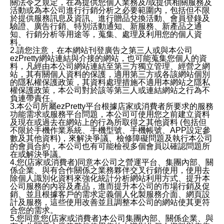
關法令之規定，在為提供您個人業務及/或提供相關服務及
活動或為本公司進行行銷分析之必要範圍內，包括但不限
於提供服務訊息及資訊、進行贈品兌換活動、會員登錄及
驗證、廣告行銷、特別活動通知、新服務、新產品之通
知、行銷分析等用途等，蒐集、處理及利用您的個人資
料。
2.請您注意，在本網站刊登廣告之第三人或與本公司
ezPretty網站連結與介接的網站，也可能蒐集您個人的資
料，凡經由本公司網站連結至第三方獨立管理、經營之網
站，其有關個人資料的保護，適用第三方或各該網站個別
的隱私權保護政策，其資料處理措施不適用本網站之隱私
權保護政策，本公司對於該等第三人或連結網站之行為不
負連帶責任。
3.本公司所屬ezPretty平台根據店家或消費者所要求的服務
功能需求或服務平台問題，本公司可使用您之前建立資料
及現在或過去在網站上的行為所取得之其他資料 (包括但
不限於手機作業系統、手機型號、手機帳號、APP設定參
數及其他資料)，來解決爭議、檢修障礙問題及執行本公司
的會員合約，本公司也有可能檢視多個會員以確認問題所
在或解決爭議。
4.您(店家或消費者)同意本公司之營運平台、集團內部、關
係企業、與有合作關係之業務夥伴交叉行銷使用，使用去
除個人識別化資料來強化統計分析網站利用方式、提升本
公司服務的內容及產品，進而提升本公司的市場行銷及促
銷、並且根據客戶的需求定義個人化製服務介面、網頁設
計及服務，這些使用改善並且調整本公司的網站使其更符
合您的需求。
5.您同意您(店家或消費者)本公司集團內部、關係企業、與