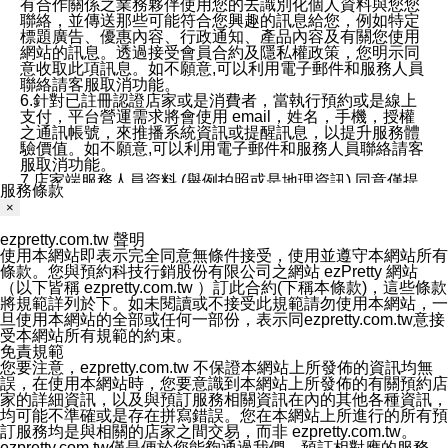
有合作關係之業務夥伴使用您的去識別化個人資料與您您
聯絡，並傳送那些可能符合您興趣的訊息給您，例如特定
標題廣告、優惠內容、行政通知、產品內容及有關您使用
網站的訊息。透過接受會員合約及隱私權政策，您明示同
意收取此項訊息。如不願意,可以利用電子郵件和服務人員
聯絡請客服取消功能。
6.針對已註冊認證店家或是消費者，當執行預約或是線上
支付，平台營運需求將會使用 email，姓名，手機，授權
之通訊帳號，來推播系統資訊或提醒訊息，以提升服務體
驗價值。如不願意,可以利用電子郵件和服務人員聯絡請客
服取消功能。
7.店家端服務人員資料 (舉例拍照或是地理資訊) 同意僅提
服務條款
供所屬店家管理人員可以使用消費者的作品集資料和員工
×
打卡個人圖像行為。本公司及ezPretty平台不會做任何使
用。
ezpretty.com.tw 聲明
三、本公司對您個人資料的揭露
使用本網站即表示完全同意無條件接受，使用並遵守本網站所有
1.基於現有服務平台的監管環境，預約科技保證不會揭露
條款。您與預約科技行銷股份有限公司之網站 ezPretty 網站
任何店家的營運資訊，且預約科技和店家均不能洩露消費
（以下皆稱 ezpretty.com.tw ）訂此合約(下稱本條款)，這些條款
者的個人資料。然而，在某些情況下，本公司可能會因受
將規範詳列於下。如未閱讀或不接受此規範請勿使用本網站，一
政府要求或法律規定，而被迫向政府或第三方提供資料。
旦使用本網站的全部或任何一部份，表示同ezpretty.com.tw意接
第三方也可能非法地攔截或存取傳輸的私人通訊，或會員
受本網站所有規範的約束。
可能濫用或誤用從本公司網站獲得的您的資料。因此，儘
免責規範
管本公司使用企業標準的保護措施來保護您的隱私，本公
您要注意，ezpretty.com.tw 不保證本網站上所發佈的資訊均無
司並未承諾您的個人識別資料或私人通訊將永遠保密。
誤，在使用本網站時，您要意識到本網站上所發佈的有關預約店
2.根據本公司的政策，本公司不會將涉及您的個人識別資
家的詳細資訊，以及與預訂服務相關資訊在內的其他各種資訊，
料出租或出售給第三方。
均可能不準確或是存在拼寫錯誤。您在本網站上所進行的所有預
3. 本公司、所屬集團、關係企業或與其合作行銷之第三方
訂服務均是與相關的店家之間交易，而非 ezpretty.com.tw。
業務合作公司會在您同意之情形下，始得利用您的個人資
ezpretty.com.tw僅是便於您能夠通過我們，預訂相對應的服務。