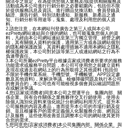
關法令之規定，在為提供您個人業務及/或提供相關服務及
活動或為本公司進行行銷分析之必要範圍內，包括但不限
於提供服務訊息及資訊、進行贈品兌換活動、會員登錄及
驗證、廣告行銷、特別活動通知、新服務、新產品之通
知、行銷分析等用途等，蒐集、處理及利用您的個人資
料。
2.請您注意，在本網站刊登廣告之第三人或與本公司
ezPretty網站連結與介接的網站，也可能蒐集您個人的資
料，凡經由本公司網站連結至第三方獨立管理、經營之網
站，其有關個人資料的保護，適用第三方或各該網站個別
的隱私權保護政策，其資料處理措施不適用本網站之隱私
權保護政策，本公司對於該等第三人或連結網站之行為不
負連帶責任。
3.本公司所屬ezPretty平台根據店家或消費者所要求的服務
功能需求或服務平台問題，本公司可使用您之前建立資料
及現在或過去在網站上的行為所取得之其他資料 (包括但
不限於手機作業系統、手機型號、手機帳號、APP設定參
數及其他資料)，來解決爭議、檢修障礙問題及執行本公司
的會員合約，本公司也有可能檢視多個會員以確認問題所
在或解決爭議。
4.您(店家或消費者)同意本公司之營運平台、集團內部、關
係企業、與有合作關係之業務夥伴交叉行銷使用，使用去
除個人識別化資料來強化統計分析網站利用方式、提升本
公司服務的內容及產品，進而提升本公司的市場行銷及促
銷、並且根據客戶的需求定義個人化製服務介面、網頁設
計及服務，這些使用改善並且調整本公司的網站使其更符
合您的需求。
5.您同意您(店家或消費者)本公司集團內部、關係企業、與