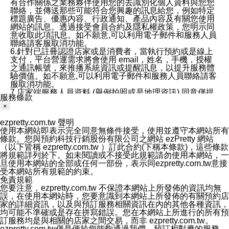
有合作關係之業務夥伴使用您的去識別化個人資料與您您
聯絡，並傳送那些可能符合您興趣的訊息給您，例如特定
標題廣告、優惠內容、行政通知、產品內容及有關您使用
網站的訊息。透過接受會員合約及隱私權政策，您明示同
意收取此項訊息。如不願意,可以利用電子郵件和服務人員
聯絡請客服取消功能。
6.針對已註冊認證店家或是消費者，當執行預約或是線上
支付，平台營運需求將會使用 email，姓名，手機，授權
之通訊帳號，來推播系統資訊或提醒訊息，以提升服務體
驗價值。如不願意,可以利用電子郵件和服務人員聯絡請客
服取消功能。
7.店家端服務人員資料 (舉例拍照或是地理資訊) 同意僅提
服務條款
供所屬店家管理人員可以使用消費者的作品集資料和員工
×
打卡個人圖像行為。本公司及ezPretty平台不會做任何使
用。
ezpretty.com.tw 聲明
三、本公司對您個人資料的揭露
使用本網站即表示完全同意無條件接受，使用並遵守本網站所有
1.基於現有服務平台的監管環境，預約科技保證不會揭露
條款。您與預約科技行銷股份有限公司之網站 ezPretty 網站
任何店家的營運資訊，且預約科技和店家均不能洩露消費
（以下皆稱 ezpretty.com.tw ）訂此合約(下稱本條款)，這些條款
者的個人資料。然而，在某些情況下，本公司可能會因受
將規範詳列於下。如未閱讀或不接受此規範請勿使用本網站，一
政府要求或法律規定，而被迫向政府或第三方提供資料。
旦使用本網站的全部或任何一部份，表示同ezpretty.com.tw意接
第三方也可能非法地攔截或存取傳輸的私人通訊，或會員
受本網站所有規範的約束。
可能濫用或誤用從本公司網站獲得的您的資料。因此，儘
免責規範
管本公司使用企業標準的保護措施來保護您的隱私，本公
您要注意，ezpretty.com.tw 不保證本網站上所發佈的資訊均無
司並未承諾您的個人識別資料或私人通訊將永遠保密。
誤，在使用本網站時，您要意識到本網站上所發佈的有關預約店
2.根據本公司的政策，本公司不會將涉及您的個人識別資
家的詳細資訊，以及與預訂服務相關資訊在內的其他各種資訊，
料出租或出售給第三方。
均可能不準確或是存在拼寫錯誤。您在本網站上所進行的所有預
3. 本公司、所屬集團、關係企業或與其合作行銷之第三方
訂服務均是與相關的店家之間交易，而非 ezpretty.com.tw。
業務合作公司會在您同意之情形下，始得利用您的個人資
ezpretty.com.tw僅是便於您能夠通過我們，預訂相對應的服務。