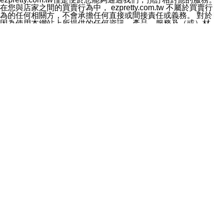
料於行銷活動資訊、商品訊息或新服務等相關行銷，且於
在您與店家之間的買賣行為中， ezpretty.com.tw 不屬於買賣行
首次行銷時，將提供您表示拒絕行銷之方式，本公司不會
為的任何相關方，不會承擔任何直接或間接責任或義務。 對於
向您索取相關費用。如您拒絕接受行銷服務或嗣後欲拒絕
因為使用本網站上所提供的任何資訊、產品、服務及（或）材
時，均可隨時通知本公司，本公司、所屬集團、關係企業
料，而產生或導致的任何損失或損害，ezpretty.com.tw 及其管
或與其合作行銷之第三方業務合作公司或第三方業務合作
理人員、員工或代表人均對此不承擔任何責任。 儘管
公司將立即停止利用您的個人資料行銷。
ezpretty.com.tw 已經盡了適當努力確保本網站上所列的服務符
四、個人資料利用之期間、地區、對象及方式如下
合合理的標準，仍不得將本網站內所列出的任何服務視為
1.期間：您同意於本公司存續期間或依法令之資料保存期
ezpretty.com.tw 推薦的服務，或是認為其代表該服務將會適用
間內，以及您的個人資料蒐集之目的消失或期限屆滿時，
於該用戶。如果該服務不適用於您，ezpretty.com.tw 將對此不
本公司得繼續保存、處理或利用您的個人資料。
承擔任何責任。
2.地區：就中華民國領域內。
網站使用者的守法義務及承諾
3.對象：本公司所屬公司(本公司)及其分公司、本公司之關
本條款構成您與 ezPretty 間之有效契約。 本條款中如有一部無
係企業、其他與本公司有業務往來或合作之機構。
效時，不影響其他條款之效力。 本條款如有未盡之處，雙方均
4.方式：以電話、簡訊、電子郵件、紙本或其他合於當時
應依誠實信用、平等互惠原則，共商解決之道。
科技之適當方式作個人資料之利用，(包括任何依法得利用
年齡和責任
之方式，但不限於使用於本網站或與外部合作之行銷)並於
你向 ezpretty.com.tw您確認您已經達到使用本網站的合法年
法令容許之範圍內，為行銷建檔、揭露、轉介或交互運用
齡。可以針對您在使用本網站時產生的任何責任，形成有約束力
予本公司及其合作對象。
的法律責任。您理解使用本網站時及他人使用您的登錄資訊使用
五、個人資料之類別
本網站時所產生的交易責任。
本聲明所指之個人資料類別如下:
網站連結
1.您提供之資料，包括您的姓名、性別、連絡方式(包括但
本網站可能包含有通往ezpretty.com.tw以外的其他方所運營網站
不限於電話、E-MAIL及地址等)、服務單位、職稱、為完
的超連結。此類超連結僅提供用於參考。此類網站不是由
成收款或付款所需之資料、IＰ位址、及其他得以直接或間
ezpretty.com.tw 控制，我們對其內容不承擔任何責任。在本網
接識別使用者身分之個人資料，及執行職務或業務之必要
站上加入通往此類網站的超連結，並非暗示我們贊同此類網站上
範圍內所需蒐集、處理及利用的個人資料。
的材料或是與其經營人之間存在任何聯繫。
2.為提升服務品質，本公司會依照所提供服務之性質，記
智慧財產權聲明
錄使用者的IP位址、以及在本公司內的瀏覽活動(例如，使
本網站上的所有資訊、內容、圖片、文字、聲音、圖像22、按
用者所使用的軟硬體、所點選的網頁)等資料，但是這些資
鈕、商標、服務標章及商品名稱均受中華民國國家法律及國際條