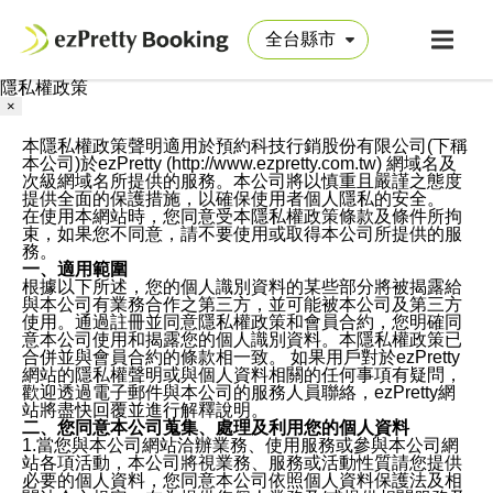
隱私權政策
×
本隱私權政策聲明適用於預約科技行銷股份有限公司(下稱
本公司)於ezPretty (http://www.ezpretty.com.tw) 網域名及
次級網域名所提供的服務。本公司將以慎重且嚴謹之態度
提供全面的保護措施，以確保使用者個人隱私的安全。
在使用本網站時，您同意受本隱私權政策條款及條件所拘
束，如果您不同意，請不要使用或取得本公司所提供的服
務。
一、適用範圍
根據以下所述，您的個人識別資料的某些部分將被揭露給
與本公司有業務合作之第三方，並可能被本公司及第三方
使用。通過註冊並同意隱私權政策和會員合約，您明確同
意本公司使用和揭露您的個人識別資料。本隱私權政策已
合併並與會員合約的條款相一致。 如果用戶對於ezPretty
網站的隱私權聲明或與個人資料相關的任何事項有疑問，
歡迎透過電子郵件與本公司的服務人員聯絡，ezPretty網
站將盡快回覆並進行解釋說明。
二、您同意本公司蒐集、處理及利用您的個人資料
1.當您與本公司網站洽辦業務、使用服務或參與本公司網
站各項活動，本公司將視業務、服務或活動性質請您提供
必要的個人資料，您同意本公司依照個人資料保護法及相