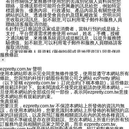
有合作關係之業務夥伴使用您的去識別化個人資料與您您
聯絡，並傳送那些可能符合您興趣的訊息給您，例如特定
標題廣告、優惠內容、行政通知、產品內容及有關您使用
網站的訊息。透過接受會員合約及隱私權政策，您明示同
意收取此項訊息。如不願意,可以利用電子郵件和服務人員
聯絡請客服取消功能。
6.針對已註冊認證店家或是消費者，當執行預約或是線上
支付，平台營運需求將會使用 email，姓名，手機，授權
之通訊帳號，來推播系統資訊或提醒訊息，以提升服務體
驗價值。如不願意,可以利用電子郵件和服務人員聯絡請客
服取消功能。
7.店家端服務人員資料 (舉例拍照或是地理資訊) 同意僅提
服務條款
供所屬店家管理人員可以使用消費者的作品集資料和員工
×
打卡個人圖像行為。本公司及ezPretty平台不會做任何使
用。
ezpretty.com.tw 聲明
三、本公司對您個人資料的揭露
使用本網站即表示完全同意無條件接受，使用並遵守本網站所有
1.基於現有服務平台的監管環境，預約科技保證不會揭露
條款。您與預約科技行銷股份有限公司之網站 ezPretty 網站
任何店家的營運資訊，且預約科技和店家均不能洩露消費
（以下皆稱 ezpretty.com.tw ）訂此合約(下稱本條款)，這些條款
者的個人資料。然而，在某些情況下，本公司可能會因受
將規範詳列於下。如未閱讀或不接受此規範請勿使用本網站，一
政府要求或法律規定，而被迫向政府或第三方提供資料。
旦使用本網站的全部或任何一部份，表示同ezpretty.com.tw意接
第三方也可能非法地攔截或存取傳輸的私人通訊，或會員
受本網站所有規範的約束。
可能濫用或誤用從本公司網站獲得的您的資料。因此，儘
免責規範
管本公司使用企業標準的保護措施來保護您的隱私，本公
您要注意，ezpretty.com.tw 不保證本網站上所發佈的資訊均無
司並未承諾您的個人識別資料或私人通訊將永遠保密。
誤，在使用本網站時，您要意識到本網站上所發佈的有關預約店
2.根據本公司的政策，本公司不會將涉及您的個人識別資
家的詳細資訊，以及與預訂服務相關資訊在內的其他各種資訊，
料出租或出售給第三方。
均可能不準確或是存在拼寫錯誤。您在本網站上所進行的所有預
3. 本公司、所屬集團、關係企業或與其合作行銷之第三方
訂服務均是與相關的店家之間交易，而非 ezpretty.com.tw。
業務合作公司會在您同意之情形下，始得利用您的個人資
ezpretty.com.tw僅是便於您能夠通過我們，預訂相對應的服務。