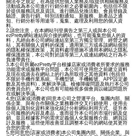
關法令之規定，在為提供您個人業務及/或提供相關服務及
活動或為本公司進行行銷分析之必要範圍內，包括但不限
於提供服務訊息及資訊、進行贈品兌換活動、會員登錄及
驗證、廣告行銷、特別活動通知、新服務、新產品之通
知、行銷分析等用途等，蒐集、處理及利用您的個人資
料。
2.請您注意，在本網站刊登廣告之第三人或與本公司
ezPretty網站連結與介接的網站，也可能蒐集您個人的資
料，凡經由本公司網站連結至第三方獨立管理、經營之網
站，其有關個人資料的保護，適用第三方或各該網站個別
的隱私權保護政策，其資料處理措施不適用本網站之隱私
權保護政策，本公司對於該等第三人或連結網站之行為不
負連帶責任。
3.本公司所屬ezPretty平台根據店家或消費者所要求的服務
功能需求或服務平台問題，本公司可使用您之前建立資料
及現在或過去在網站上的行為所取得之其他資料 (包括但
不限於手機作業系統、手機型號、手機帳號、APP設定參
數及其他資料)，來解決爭議、檢修障礙問題及執行本公司
的會員合約，本公司也有可能檢視多個會員以確認問題所
在或解決爭議。
4.您(店家或消費者)同意本公司之營運平台、集團內部、關
係企業、與有合作關係之業務夥伴交叉行銷使用，使用去
除個人識別化資料來強化統計分析網站利用方式、提升本
公司服務的內容及產品，進而提升本公司的市場行銷及促
銷、並且根據客戶的需求定義個人化製服務介面、網頁設
計及服務，這些使用改善並且調整本公司的網站使其更符
合您的需求。
5.您同意您(店家或消費者)本公司集團內部、關係企業、與