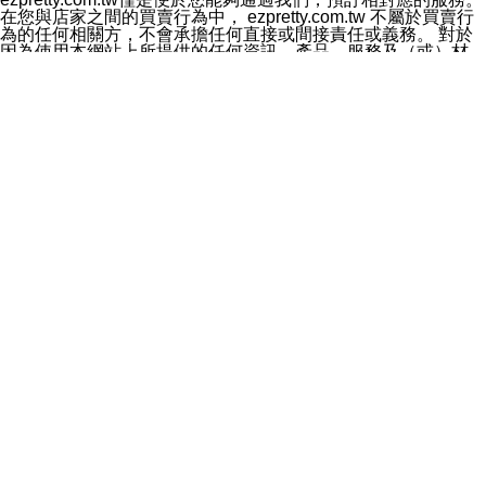
料於行銷活動資訊、商品訊息或新服務等相關行銷，且於
在您與店家之間的買賣行為中， ezpretty.com.tw 不屬於買賣行
首次行銷時，將提供您表示拒絕行銷之方式，本公司不會
為的任何相關方，不會承擔任何直接或間接責任或義務。 對於
向您索取相關費用。如您拒絕接受行銷服務或嗣後欲拒絕
因為使用本網站上所提供的任何資訊、產品、服務及（或）材
時，均可隨時通知本公司，本公司、所屬集團、關係企業
料，而產生或導致的任何損失或損害，ezpretty.com.tw 及其管
或與其合作行銷之第三方業務合作公司或第三方業務合作
理人員、員工或代表人均對此不承擔任何責任。 儘管
公司將立即停止利用您的個人資料行銷。
ezpretty.com.tw 已經盡了適當努力確保本網站上所列的服務符
四、個人資料利用之期間、地區、對象及方式如下
合合理的標準，仍不得將本網站內所列出的任何服務視為
1.期間：您同意於本公司存續期間或依法令之資料保存期
ezpretty.com.tw 推薦的服務，或是認為其代表該服務將會適用
間內，以及您的個人資料蒐集之目的消失或期限屆滿時，
於該用戶。如果該服務不適用於您，ezpretty.com.tw 將對此不
本公司得繼續保存、處理或利用您的個人資料。
承擔任何責任。
2.地區：就中華民國領域內。
網站使用者的守法義務及承諾
3.對象：本公司所屬公司(本公司)及其分公司、本公司之關
本條款構成您與 ezPretty 間之有效契約。 本條款中如有一部無
係企業、其他與本公司有業務往來或合作之機構。
效時，不影響其他條款之效力。 本條款如有未盡之處，雙方均
4.方式：以電話、簡訊、電子郵件、紙本或其他合於當時
應依誠實信用、平等互惠原則，共商解決之道。
科技之適當方式作個人資料之利用，(包括任何依法得利用
年齡和責任
之方式，但不限於使用於本網站或與外部合作之行銷)並於
你向 ezpretty.com.tw您確認您已經達到使用本網站的合法年
法令容許之範圍內，為行銷建檔、揭露、轉介或交互運用
齡。可以針對您在使用本網站時產生的任何責任，形成有約束力
予本公司及其合作對象。
的法律責任。您理解使用本網站時及他人使用您的登錄資訊使用
五、個人資料之類別
本網站時所產生的交易責任。
本聲明所指之個人資料類別如下:
網站連結
1.您提供之資料，包括您的姓名、性別、連絡方式(包括但
本網站可能包含有通往ezpretty.com.tw以外的其他方所運營網站
不限於電話、E-MAIL及地址等)、服務單位、職稱、為完
的超連結。此類超連結僅提供用於參考。此類網站不是由
成收款或付款所需之資料、IＰ位址、及其他得以直接或間
ezpretty.com.tw 控制，我們對其內容不承擔任何責任。在本網
接識別使用者身分之個人資料，及執行職務或業務之必要
站上加入通往此類網站的超連結，並非暗示我們贊同此類網站上
範圍內所需蒐集、處理及利用的個人資料。
的材料或是與其經營人之間存在任何聯繫。
2.為提升服務品質，本公司會依照所提供服務之性質，記
智慧財產權聲明
錄使用者的IP位址、以及在本公司內的瀏覽活動(例如，使
本網站上的所有資訊、內容、圖片、文字、聲音、圖像22、按
用者所使用的軟硬體、所點選的網頁)等資料，但是這些資
鈕、商標、服務標章及商品名稱均受中華民國國家法律及國際條