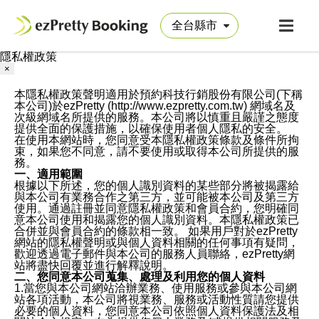
隱私權政策
×
本隱私權政策聲明適用於預約科技行銷股份有限公司(下稱
本公司)於ezPretty (http://www.ezpretty.com.tw) 網域名及
次級網域名所提供的服務。本公司將以慎重且嚴謹之態度
提供全面的保護措施，以確保使用者個人隱私的安全。
在使用本網站時，您同意受本隱私權政策條款及條件所拘
束，如果您不同意，請不要使用或取得本公司所提供的服
務。
一、適用範圍
根據以下所述，您的個人識別資料的某些部分將被揭露給
與本公司有業務合作之第三方，並可能被本公司及第三方
使用。通過註冊並同意隱私權政策和會員合約，您明確同
意本公司使用和揭露您的個人識別資料。本隱私權政策已
合併並與會員合約的條款相一致。 如果用戶對於ezPretty
網站的隱私權聲明或與個人資料相關的任何事項有疑問，
歡迎透過電子郵件與本公司的服務人員聯絡，ezPretty網
站將盡快回覆並進行解釋說明。
二、您同意本公司蒐集、處理及利用您的個人資料
1.當您與本公司網站洽辦業務、使用服務或參與本公司網
站各項活動，本公司將視業務、服務或活動性質請您提供
必要的個人資料，您同意本公司依照個人資料保護法及相