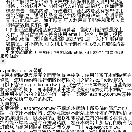
有合作關係之業務夥伴使用您的去識別化個人資料與您您
聯絡，並傳送那些可能符合您興趣的訊息給您，例如特定
標題廣告、優惠內容、行政通知、產品內容及有關您使用
網站的訊息。透過接受會員合約及隱私權政策，您明示同
意收取此項訊息。如不願意,可以利用電子郵件和服務人員
聯絡請客服取消功能。
6.針對已註冊認證店家或是消費者，當執行預約或是線上
支付，平台營運需求將會使用 email，姓名，手機，授權
之通訊帳號，來推播系統資訊或提醒訊息，以提升服務體
驗價值。如不願意,可以利用電子郵件和服務人員聯絡請客
服取消功能。
7.店家端服務人員資料 (舉例拍照或是地理資訊) 同意僅提
服務條款
供所屬店家管理人員可以使用消費者的作品集資料和員工
×
打卡個人圖像行為。本公司及ezPretty平台不會做任何使
用。
ezpretty.com.tw 聲明
三、本公司對您個人資料的揭露
使用本網站即表示完全同意無條件接受，使用並遵守本網站所有
1.基於現有服務平台的監管環境，預約科技保證不會揭露
條款。您與預約科技行銷股份有限公司之網站 ezPretty 網站
任何店家的營運資訊，且預約科技和店家均不能洩露消費
（以下皆稱 ezpretty.com.tw ）訂此合約(下稱本條款)，這些條款
者的個人資料。然而，在某些情況下，本公司可能會因受
將規範詳列於下。如未閱讀或不接受此規範請勿使用本網站，一
政府要求或法律規定，而被迫向政府或第三方提供資料。
旦使用本網站的全部或任何一部份，表示同ezpretty.com.tw意接
第三方也可能非法地攔截或存取傳輸的私人通訊，或會員
受本網站所有規範的約束。
可能濫用或誤用從本公司網站獲得的您的資料。因此，儘
免責規範
管本公司使用企業標準的保護措施來保護您的隱私，本公
您要注意，ezpretty.com.tw 不保證本網站上所發佈的資訊均無
司並未承諾您的個人識別資料或私人通訊將永遠保密。
誤，在使用本網站時，您要意識到本網站上所發佈的有關預約店
2.根據本公司的政策，本公司不會將涉及您的個人識別資
家的詳細資訊，以及與預訂服務相關資訊在內的其他各種資訊，
料出租或出售給第三方。
均可能不準確或是存在拼寫錯誤。您在本網站上所進行的所有預
3. 本公司、所屬集團、關係企業或與其合作行銷之第三方
訂服務均是與相關的店家之間交易，而非 ezpretty.com.tw。
業務合作公司會在您同意之情形下，始得利用您的個人資
ezpretty.com.tw僅是便於您能夠通過我們，預訂相對應的服務。