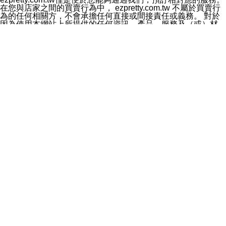
料於行銷活動資訊、商品訊息或新服務等相關行銷，且於
在您與店家之間的買賣行為中， ezpretty.com.tw 不屬於買賣行
首次行銷時，將提供您表示拒絕行銷之方式，本公司不會
為的任何相關方，不會承擔任何直接或間接責任或義務。 對於
向您索取相關費用。如您拒絕接受行銷服務或嗣後欲拒絕
因為使用本網站上所提供的任何資訊、產品、服務及（或）材
時，均可隨時通知本公司，本公司、所屬集團、關係企業
料，而產生或導致的任何損失或損害，ezpretty.com.tw 及其管
或與其合作行銷之第三方業務合作公司或第三方業務合作
理人員、員工或代表人均對此不承擔任何責任。 儘管
公司將立即停止利用您的個人資料行銷。
ezpretty.com.tw 已經盡了適當努力確保本網站上所列的服務符
四、個人資料利用之期間、地區、對象及方式如下
合合理的標準，仍不得將本網站內所列出的任何服務視為
1.期間：您同意於本公司存續期間或依法令之資料保存期
ezpretty.com.tw 推薦的服務，或是認為其代表該服務將會適用
間內，以及您的個人資料蒐集之目的消失或期限屆滿時，
於該用戶。如果該服務不適用於您，ezpretty.com.tw 將對此不
本公司得繼續保存、處理或利用您的個人資料。
承擔任何責任。
2.地區：就中華民國領域內。
網站使用者的守法義務及承諾
3.對象：本公司所屬公司(本公司)及其分公司、本公司之關
本條款構成您與 ezPretty 間之有效契約。 本條款中如有一部無
係企業、其他與本公司有業務往來或合作之機構。
效時，不影響其他條款之效力。 本條款如有未盡之處，雙方均
4.方式：以電話、簡訊、電子郵件、紙本或其他合於當時
應依誠實信用、平等互惠原則，共商解決之道。
科技之適當方式作個人資料之利用，(包括任何依法得利用
年齡和責任
之方式，但不限於使用於本網站或與外部合作之行銷)並於
你向 ezpretty.com.tw您確認您已經達到使用本網站的合法年
法令容許之範圍內，為行銷建檔、揭露、轉介或交互運用
齡。可以針對您在使用本網站時產生的任何責任，形成有約束力
予本公司及其合作對象。
的法律責任。您理解使用本網站時及他人使用您的登錄資訊使用
五、個人資料之類別
本網站時所產生的交易責任。
本聲明所指之個人資料類別如下:
網站連結
1.您提供之資料，包括您的姓名、性別、連絡方式(包括但
本網站可能包含有通往ezpretty.com.tw以外的其他方所運營網站
不限於電話、E-MAIL及地址等)、服務單位、職稱、為完
的超連結。此類超連結僅提供用於參考。此類網站不是由
成收款或付款所需之資料、IＰ位址、及其他得以直接或間
ezpretty.com.tw 控制，我們對其內容不承擔任何責任。在本網
接識別使用者身分之個人資料，及執行職務或業務之必要
站上加入通往此類網站的超連結，並非暗示我們贊同此類網站上
範圍內所需蒐集、處理及利用的個人資料。
的材料或是與其經營人之間存在任何聯繫。
2.為提升服務品質，本公司會依照所提供服務之性質，記
智慧財產權聲明
錄使用者的IP位址、以及在本公司內的瀏覽活動(例如，使
本網站上的所有資訊、內容、圖片、文字、聲音、圖像22、按
用者所使用的軟硬體、所點選的網頁)等資料，但是這些資
鈕、商標、服務標章及商品名稱均受中華民國國家法律及國際條