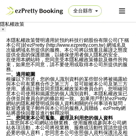
隱私權政策
×
本隱私權政策聲明適用於預約科技行銷股份有限公司(下稱
本公司)於ezPretty (http://www.ezpretty.com.tw) 網域名及
次級網域名所提供的服務。本公司將以慎重且嚴謹之態度
提供全面的保護措施，以確保使用者個人隱私的安全。
在使用本網站時，您同意受本隱私權政策條款及條件所拘
束，如果您不同意，請不要使用或取得本公司所提供的服
務。
一、適用範圍
根據以下所述，您的個人識別資料的某些部分將被揭露給
與本公司有業務合作之第三方，並可能被本公司及第三方
使用。通過註冊並同意隱私權政策和會員合約，您明確同
意本公司使用和揭露您的個人識別資料。本隱私權政策已
合併並與會員合約的條款相一致。 如果用戶對於ezPretty
網站的隱私權聲明或與個人資料相關的任何事項有疑問，
歡迎透過電子郵件與本公司的服務人員聯絡，ezPretty網
站將盡快回覆並進行解釋說明。
二、您同意本公司蒐集、處理及利用您的個人資料
1.當您與本公司網站洽辦業務、使用服務或參與本公司網
站各項活動，本公司將視業務、服務或活動性質請您提供
必要的個人資料，您同意本公司依照個人資料保護法及相