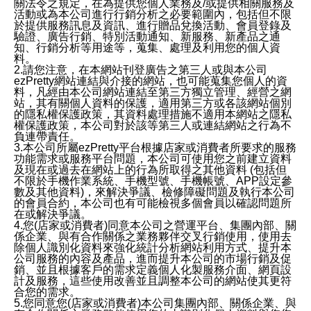
關法令之規定，在為提供您個人業務及/或提供相關服務及
活動或為本公司進行行銷分析之必要範圍內，包括但不限
於提供服務訊息及資訊、進行贈品兌換活動、會員登錄及
驗證、廣告行銷、特別活動通知、新服務、新產品之通
知、行銷分析等用途等，蒐集、處理及利用您的個人資
料。
2.請您注意，在本網站刊登廣告之第三人或與本公司
ezPretty網站連結與介接的網站，也可能蒐集您個人的資
料，凡經由本公司網站連結至第三方獨立管理、經營之網
站，其有關個人資料的保護，適用第三方或各該網站個別
的隱私權保護政策，其資料處理措施不適用本網站之隱私
權保護政策，本公司對於該等第三人或連結網站之行為不
負連帶責任。
3.本公司所屬ezPretty平台根據店家或消費者所要求的服務
功能需求或服務平台問題，本公司可使用您之前建立資料
及現在或過去在網站上的行為所取得之其他資料 (包括但
不限於手機作業系統、手機型號、手機帳號、APP設定參
數及其他資料)，來解決爭議、檢修障礙問題及執行本公司
的會員合約，本公司也有可能檢視多個會員以確認問題所
在或解決爭議。
4.您(店家或消費者)同意本公司之營運平台、集團內部、關
係企業、與有合作關係之業務夥伴交叉行銷使用，使用去
除個人識別化資料來強化統計分析網站利用方式、提升本
公司服務的內容及產品，進而提升本公司的市場行銷及促
銷、並且根據客戶的需求定義個人化製服務介面、網頁設
計及服務，這些使用改善並且調整本公司的網站使其更符
合您的需求。
5.您同意您(店家或消費者)本公司集團內部、關係企業、與