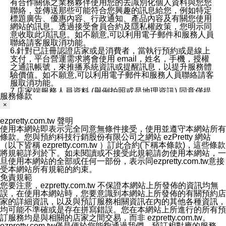
有合作關係之業務夥伴使用您的去識別化個人資料與您您
聯絡，並傳送那些可能符合您興趣的訊息給您，例如特定
標題廣告、優惠內容、行政通知、產品內容及有關您使用
網站的訊息。透過接受會員合約及隱私權政策，您明示同
意收取此項訊息。如不願意,可以利用電子郵件和服務人員
聯絡請客服取消功能。
6.針對已註冊認證店家或是消費者，當執行預約或是線上
支付，平台營運需求將會使用 email，姓名，手機，授權
之通訊帳號，來推播系統資訊或提醒訊息，以提升服務體
驗價值。如不願意,可以利用電子郵件和服務人員聯絡請客
服取消功能。
7.店家端服務人員資料 (舉例拍照或是地理資訊) 同意僅提
服務條款
供所屬店家管理人員可以使用消費者的作品集資料和員工
×
打卡個人圖像行為。本公司及ezPretty平台不會做任何使
用。
ezpretty.com.tw 聲明
三、本公司對您個人資料的揭露
使用本網站即表示完全同意無條件接受，使用並遵守本網站所有
1.基於現有服務平台的監管環境，預約科技保證不會揭露
條款。您與預約科技行銷股份有限公司之網站 ezPretty 網站
任何店家的營運資訊，且預約科技和店家均不能洩露消費
（以下皆稱 ezpretty.com.tw ）訂此合約(下稱本條款)，這些條款
者的個人資料。然而，在某些情況下，本公司可能會因受
將規範詳列於下。如未閱讀或不接受此規範請勿使用本網站，一
政府要求或法律規定，而被迫向政府或第三方提供資料。
旦使用本網站的全部或任何一部份，表示同ezpretty.com.tw意接
第三方也可能非法地攔截或存取傳輸的私人通訊，或會員
受本網站所有規範的約束。
可能濫用或誤用從本公司網站獲得的您的資料。因此，儘
免責規範
管本公司使用企業標準的保護措施來保護您的隱私，本公
您要注意，ezpretty.com.tw 不保證本網站上所發佈的資訊均無
司並未承諾您的個人識別資料或私人通訊將永遠保密。
誤，在使用本網站時，您要意識到本網站上所發佈的有關預約店
2.根據本公司的政策，本公司不會將涉及您的個人識別資
家的詳細資訊，以及與預訂服務相關資訊在內的其他各種資訊，
料出租或出售給第三方。
均可能不準確或是存在拼寫錯誤。您在本網站上所進行的所有預
3. 本公司、所屬集團、關係企業或與其合作行銷之第三方
訂服務均是與相關的店家之間交易，而非 ezpretty.com.tw。
業務合作公司會在您同意之情形下，始得利用您的個人資
ezpretty.com.tw僅是便於您能夠通過我們，預訂相對應的服務。