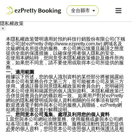
隱私權政策
×
本隱私權政策聲明適用於預約科技行銷股份有限公司(下稱
本公司)於ezPretty (http://www.ezpretty.com.tw) 網域名及
次級網域名所提供的服務。本公司將以慎重且嚴謹之態度
提供全面的保護措施，以確保使用者個人隱私的安全。
在使用本網站時，您同意受本隱私權政策條款及條件所拘
束，如果您不同意，請不要使用或取得本公司所提供的服
務。
一、適用範圍
根據以下所述，您的個人識別資料的某些部分將被揭露給
與本公司有業務合作之第三方，並可能被本公司及第三方
使用。通過註冊並同意隱私權政策和會員合約，您明確同
意本公司使用和揭露您的個人識別資料。本隱私權政策已
合併並與會員合約的條款相一致。 如果用戶對於ezPretty
網站的隱私權聲明或與個人資料相關的任何事項有疑問，
歡迎透過電子郵件與本公司的服務人員聯絡，ezPretty網
站將盡快回覆並進行解釋說明。
二、您同意本公司蒐集、處理及利用您的個人資料
1.當您與本公司網站洽辦業務、使用服務或參與本公司網
站各項活動，本公司將視業務、服務或活動性質請您提供
必要的個人資料，您同意本公司依照個人資料保護法及相