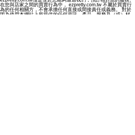
料於行銷活動資訊、商品訊息或新服務等相關行銷，且於
在您與店家之間的買賣行為中， ezpretty.com.tw 不屬於買賣行
首次行銷時，將提供您表示拒絕行銷之方式，本公司不會
為的任何相關方，不會承擔任何直接或間接責任或義務。 對於
向您索取相關費用。如您拒絕接受行銷服務或嗣後欲拒絕
因為使用本網站上所提供的任何資訊、產品、服務及（或）材
時，均可隨時通知本公司，本公司、所屬集團、關係企業
料，而產生或導致的任何損失或損害，ezpretty.com.tw 及其管
或與其合作行銷之第三方業務合作公司或第三方業務合作
理人員、員工或代表人均對此不承擔任何責任。 儘管
公司將立即停止利用您的個人資料行銷。
ezpretty.com.tw 已經盡了適當努力確保本網站上所列的服務符
四、個人資料利用之期間、地區、對象及方式如下
合合理的標準，仍不得將本網站內所列出的任何服務視為
1.期間：您同意於本公司存續期間或依法令之資料保存期
ezpretty.com.tw 推薦的服務，或是認為其代表該服務將會適用
間內，以及您的個人資料蒐集之目的消失或期限屆滿時，
於該用戶。如果該服務不適用於您，ezpretty.com.tw 將對此不
本公司得繼續保存、處理或利用您的個人資料。
承擔任何責任。
2.地區：就中華民國領域內。
網站使用者的守法義務及承諾
3.對象：本公司所屬公司(本公司)及其分公司、本公司之關
本條款構成您與 ezPretty 間之有效契約。 本條款中如有一部無
係企業、其他與本公司有業務往來或合作之機構。
效時，不影響其他條款之效力。 本條款如有未盡之處，雙方均
4.方式：以電話、簡訊、電子郵件、紙本或其他合於當時
應依誠實信用、平等互惠原則，共商解決之道。
科技之適當方式作個人資料之利用，(包括任何依法得利用
年齡和責任
之方式，但不限於使用於本網站或與外部合作之行銷)並於
你向 ezpretty.com.tw您確認您已經達到使用本網站的合法年
法令容許之範圍內，為行銷建檔、揭露、轉介或交互運用
齡。可以針對您在使用本網站時產生的任何責任，形成有約束力
予本公司及其合作對象。
的法律責任。您理解使用本網站時及他人使用您的登錄資訊使用
五、個人資料之類別
本網站時所產生的交易責任。
本聲明所指之個人資料類別如下:
網站連結
1.您提供之資料，包括您的姓名、性別、連絡方式(包括但
本網站可能包含有通往ezpretty.com.tw以外的其他方所運營網站
不限於電話、E-MAIL及地址等)、服務單位、職稱、為完
的超連結。此類超連結僅提供用於參考。此類網站不是由
成收款或付款所需之資料、IＰ位址、及其他得以直接或間
ezpretty.com.tw 控制，我們對其內容不承擔任何責任。在本網
接識別使用者身分之個人資料，及執行職務或業務之必要
站上加入通往此類網站的超連結，並非暗示我們贊同此類網站上
範圍內所需蒐集、處理及利用的個人資料。
的材料或是與其經營人之間存在任何聯繫。
2.為提升服務品質，本公司會依照所提供服務之性質，記
智慧財產權聲明
錄使用者的IP位址、以及在本公司內的瀏覽活動(例如，使
本網站上的所有資訊、內容、圖片、文字、聲音、圖像22、按
用者所使用的軟硬體、所點選的網頁)等資料，但是這些資
鈕、商標、服務標章及商品名稱均受中華民國國家法律及國際條