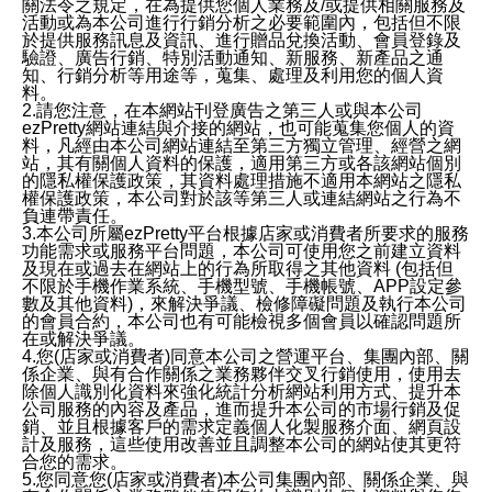
關法令之規定，在為提供您個人業務及/或提供相關服務及
活動或為本公司進行行銷分析之必要範圍內，包括但不限
於提供服務訊息及資訊、進行贈品兌換活動、會員登錄及
驗證、廣告行銷、特別活動通知、新服務、新產品之通
知、行銷分析等用途等，蒐集、處理及利用您的個人資
料。
2.請您注意，在本網站刊登廣告之第三人或與本公司
ezPretty網站連結與介接的網站，也可能蒐集您個人的資
料，凡經由本公司網站連結至第三方獨立管理、經營之網
站，其有關個人資料的保護，適用第三方或各該網站個別
的隱私權保護政策，其資料處理措施不適用本網站之隱私
權保護政策，本公司對於該等第三人或連結網站之行為不
負連帶責任。
3.本公司所屬ezPretty平台根據店家或消費者所要求的服務
功能需求或服務平台問題，本公司可使用您之前建立資料
及現在或過去在網站上的行為所取得之其他資料 (包括但
不限於手機作業系統、手機型號、手機帳號、APP設定參
數及其他資料)，來解決爭議、檢修障礙問題及執行本公司
的會員合約，本公司也有可能檢視多個會員以確認問題所
在或解決爭議。
4.您(店家或消費者)同意本公司之營運平台、集團內部、關
係企業、與有合作關係之業務夥伴交叉行銷使用，使用去
除個人識別化資料來強化統計分析網站利用方式、提升本
公司服務的內容及產品，進而提升本公司的市場行銷及促
銷、並且根據客戶的需求定義個人化製服務介面、網頁設
計及服務，這些使用改善並且調整本公司的網站使其更符
合您的需求。
5.您同意您(店家或消費者)本公司集團內部、關係企業、與