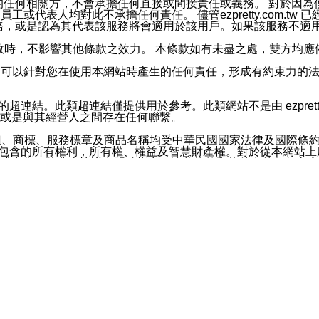
屬於買賣行為的任何相關方，不會承擔任何直接或間接責任或義務。 
人員、員工或代表人均對此不承擔任何責任。 儘管ezpretty.co
薦的服務，或是認為其代表該服務將會適用於該用戶。如果該服務不適用於您，
有一部無效時，不影響其他條款之效力。 本條款如有未盡之處，雙方
的合法年齡。可以針對您在使用本網站時產生的任何責任，形成有約束
官方帳號或認證官方帳號的通知型訊息。
網站的超連結。此類超連結僅提供用於參考。此類網站不是由 ezpret
或是與其經營人之間存在任何聯繫。
鈕、商標、服務標章及商品名稱均受中華民國國家法律及國際條
這些素材中所包含的所有權利，所有權、權益及智慧財產權。對於從本
或出售。除非本協議中明確指出，這些條款和條件中的任何內容
或任何協力廠商的業主權益中規定的任何權利的推斷結果。 如有任何人
其分公司、所屬機構、管理人員、代理人及其他合作夥伴和員工遭受的
構、管理人員、代理人及其他合作夥伴和員工不受損失。
依賴本網站上所提供的資訊、產品、服務或素材或通過使用本網
etty.com.tw提供電信及網路服務的提供商不會因您使用或不能使
etty.com.tw 不聲明、保證或承諾本網站或支持該網站的
影響本網站任何部分正常運行，且超出ezpretty.com.t
com.tw 不承擔任何責任。 在適用法律許可的最大範圍內，所
諾，其中包括但不僅限於其精確性、完整性或適銷性、品質或適用於特
些條款或是這些條款相關的權利。這些條款中使用的標題僅為了
款之內容及本網站上內容而不另行通知，同時，不對您、其他任何用戶