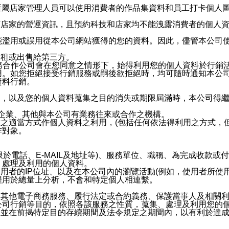
供所屬店家管理人員可以使用消費者的作品集資料和員工打卡個人圖像
何店家的營運資訊，且預約科技和店家均不能洩露消費者的個人
能濫用或誤用從本公司網站獲得的您的資料。因此，儘管本公司
出租或出售給第三方。
業務合作公司會在您同意之情形下，始得利用您的個人資料於行銷
用。如您拒絕接受行銷服務或嗣後欲拒絕時，均可隨時通知本公
資料行銷。
內，以及您的個人資料蒐集之目的消失或期限屆滿時，本公司得
係企業、其他與本公司有業務往來或合作之機構。
技之適當方式作個人資料之利用，(包括任何依法得利用之方式，
作對象。
限於電話、E-MAIL及地址等)、服務單位、職稱、為完成收款
、處理及利用的個人資料。
使用者的IP位址、以及在本公司內的瀏覽活動(例如，使用者所使
僅用於總量上分析，不會和特定個人相連繫。
及其他電子商務服務、履行法定或合約義務、保護當事人及相關
公司行銷等目的，依照各該服務之性質，蒐集、處理及利用您的
，並在前揭特定目的存續期間及法令規定之期間內，以有利於達成
。