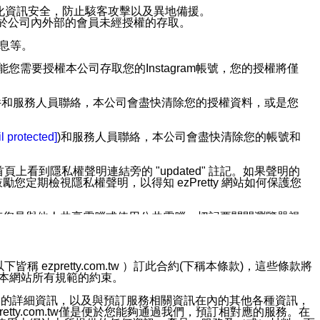
強化資訊安全，防止駭客攻擊以及異地備援。
免於公司內外部的會員未經授權的存取。
訊息等。
用此功能您需要授權本公司存取您的Instagram帳號，您的授權將僅
透過電子郵件和服務人員聯絡，本公司會盡快清除您的授權資料，或是您
。
l protected]
)和服務人員聯絡，本公司會盡快清除您的帳號和
上看到隱私權聲明連結旁的 "updated" 註記。如果聲明的
期檢視隱私權聲明，以得知 ezPretty 網站如何保護您
若您是與他人共享電腦或使用公共電腦，切記要關閉瀏覽器視
依照該資料或電子郵件所指示之方法、說明或功能連結，隨時
ezpretty.com.tw ）訂此合約(下稱本條款)，這些條款將
接受本網站所有規範的約束。
者，將可收到通知型訊息。
約店家的詳細資訊，以及與預訂服務相關資訊在內的其他各種資訊，
etty.com.tw僅是便於您能夠通過我們，預訂相對應的服務。在