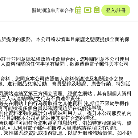
關於潮流串
店家合作
登入/註冊
域名及次級網域名所提供的服務。本公司將以慎重且嚴謹之態度提供全面的保
過註冊並同意隱私權政策和會員合約，您明確同意本公司使用
與個人資料相關的任何事項有疑問，歡迎透過電子郵件與本公司
人資料，您同意本公司依照個人資料保護法及相關法令之規
訊、進行贈品兌換活動、會員登錄及驗證、廣告行銷、特別活
本公司網站連結至第三方獨立管理、經營之網站，其有關個人資料
第三人或連結網站之行為不負連帶責任。
或過去在網站上的行為所取得之其他資料 (包括但不限於手機作
也有可能檢視多個會員以確認問題所在或解決爭議。
識別化資料來強化統計分析網站利用方式、提升本公司服務的內
善並且調整本公司的網站使其更符合您的需求。
並傳送那些可能符合您興趣的訊息給您，例如特定標題廣告、優
意,可以利用電子郵件和服務人員聯絡請客服取消功能。
帳號，來推播系統資訊或提醒訊息，以提升服務體驗價值。如不願