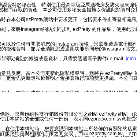
您個人辨認資料的秘密性，特別使用最高等級亞馬遜機房及防火牆來
失及未經授權而存取的資產，本公司使用多項安全措施以保護此類資料
在本公司ezPretty網站中要求更正，包括要求停止寄發相關
步功能，來將Instagram的貼文同步到 ezPretty 的作品集，使
步功能，您可以於任何時間取消您的 Instagram 授權，只需要
授權資料，並完全清除您透過此功能所同步的Instagram貼文
時間取消您的帳號或是資料，只需要透過電子郵件( e-mail:
[emai
應。當本公司更新此隱私權聲明，您將在 ezPretty網站 首頁
定會先更新隱私權聲明才會接著執行該項變更措施。本公司鼓勵您定
任何人。在您完成個人化服務之使用後，請務必記得登出帳號。
區。
並傳送或宣傳本網站各項服務之資料或電子郵件供您參考。您能
預約科技行銷股份有限公司之網站 ezPretty 網站 （以下皆稱 
網站的全部或任何一部份，表示同ezpretty.com.tw意
入本公司/本服務好友，您仍可接收到通知型訊息。
限，以廣告或其他目的的訊息皆不會被傳送。滿足以下三個條件
的資訊均無誤，在使用本網站時，您要意識到本網站上所發佈的有關預
號碼比對相符。
相關的店家之間交易，而非 ezpretty.com.tw。 ezpr
息。