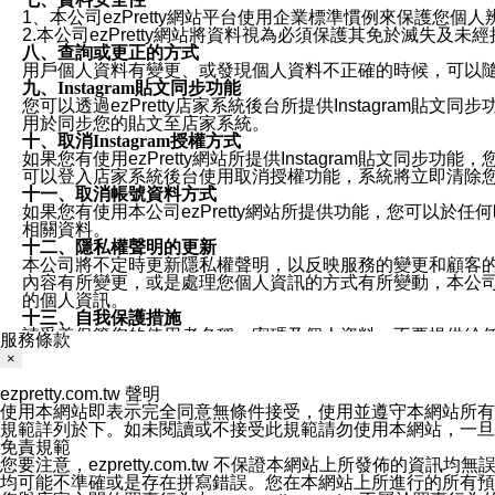
1、本公司ezPretty網站平台使用企業標準慣例來保護
2.本公司ezPretty網站將資料視為必須保護其免於滅
八、查詢或更正的方式
用戶個人資料有變更、或發現個人資料不正確的時候，可以隨時
九、Instagram貼文同步功能
您可以透過ezPretty店家系統後台所提供Instagram貼文同
用於同步您的貼文至店家系統。
十、取消Instagram授權方式
如果您有使用ezPretty網站所提供Instagram貼文同
可以登入店家系統後台使用取消授權功能，系統將立即清除您的
十一、取消帳號資料方式
如果您有使用本公司ezPretty網站所提供功能，您可以於任何
相關資料。
十二、隱私權聲明的更新
本公司將不定時更新隱私權聲明，以反映服務的變更和顧客的意見反
內容有所變更，或是處理您個人資訊的方式有所變動，本公司一
的個人資訊。
十三、自我保護措施
請妥善保管您的使用者名稱、密碼及個人資料，不要提供給
服務條款
窗，以防止他人讀取您的個人資料、信件或進入所機關管理
×
十四、傳送宣傳本站資訊或電子郵件之政策
您同意本公司網站，透過您所提供的郵件地址與您取得聯絡
ezpretty.com.tw 聲明
停止接收這些資料或電子郵件。
使用本網站即表示完全同意無條件接受，使用並遵守本網站所有條款。您與
十五、訊息通知
規範詳列於下。如未閱讀或不接受此規範請勿使用本網站，一旦使用本
本公司/本服務將以通知型訊息傳送重要訊息給您。即使未加
免責規範
本公司/本服務傳送之通知型訊息以對您有效且重要的訊息為
您要注意，ezpretty.com.tw 不保證本網站上所發佈
1.LINE 帳號設定的電話號碼與本公司/本服務所傳來的電話
均可能不準確或是存在拼寫錯誤。您在本網站上所進行的所有預訂服務均是與
2.該 LINE 帳號已在 LINE APP 設定中，同意接收通知型訊