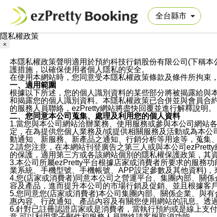
隱私權政策
×
本隱私權政策聲明適用於預約科技行銷股份有限公司(下稱本公司)於ezP
護措施，以確保使用者個人隱私的安全。
在使用本網站時，您同意受本隱私權政策條款及條件所拘束
一、適用範圍
根據以下所述，您的個人識別資料的某些部分將被揭露給與
和揭露您的個人識別資料。本隱私權政策已合併並與會員合約的
的服務人員聯絡，ezPretty網站將盡快回覆並進行解釋說明。
二、您同意本公司蒐集、處理及利用您的個人資料
1.當您與本公司網站洽辦業務、使用服務或參與本公司網站
定，在為提供您個人業務及/或提供相關服務及活動或為本
動通知、新服務、新產品之通知、行銷分析等用途等，蒐集
2.請您注意，在本網站刊登廣告之第三人或與本公司ezPr
的保護，適用第三方或各該網站個別的隱私權保護政策，其
3.本公司所屬ezPretty平台根據店家或消費者所要求的
業系統、手機型號、手機帳號、APP設定參數及其他資料)
4.您(店家或消費者)同意本公司之營運平台、集團內部、
容及產品，進而提升本公司的市場行銷及促銷、並且根據客
5.您同意您(店家或消費者)本公司集團內部、關係企業、
惠內容、行政通知、產品內容及有關您使用網站的訊息。透過
6.針對已註冊認證店家或是消費者，當執行預約或是線上支付
意,可以利用電子郵件和服務人員聯絡請客服取消功能。