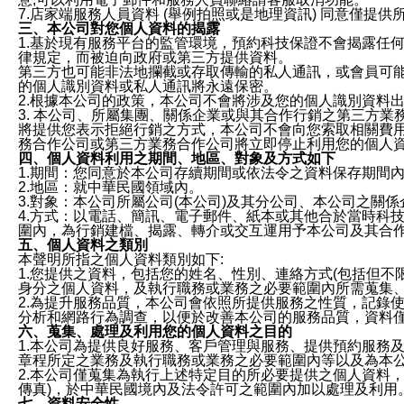
7.店家端服務人員資料 (舉例拍照或是地理資訊) 同意僅提
三、本公司對您個人資料的揭露
1.基於現有服務平台的監管環境，預約科技保證不會揭露任
律規定，而被迫向政府或第三方提供資料。
第三方也可能非法地攔截或存取傳輸的私人通訊，或會員可
的個人識別資料或私人通訊將永遠保密。
2.根據本公司的政策，本公司不會將涉及您的個人識別資料
3. 本公司、所屬集團、關係企業或與其合作行銷之第三方
將提供您表示拒絕行銷之方式，本公司不會向您索取相關費
務合作公司或第三方業務合作公司將立即停止利用您的個人
四、個人資料利用之期間、地區、對象及方式如下
1.期間：您同意於本公司存續期間或依法令之資料保存期間
2.地區：就中華民國領域內。
3.對象：本公司所屬公司(本公司)及其分公司、本公司之關
4.方式：以電話、簡訊、電子郵件、紙本或其他合於當時科
圍內，為行銷建檔、揭露、轉介或交互運用予本公司及其合
五、個人資料之類別
本聲明所指之個人資料類別如下:
1.您提供之資料，包括您的姓名、性別、連絡方式(包括但不
身分之個人資料，及執行職務或業務之必要範圍內所需蒐集
2.為提升服務品質，本公司會依照所提供服務之性質，記錄
分析和網路行為調查，以便於改善本公司的服務品質，資料
六、蒐集、處理及利用您的個人資料之目的
1.本公司為提供良好服務、客戶管理與服務、提供預約服務
章程所定之業務及執行職務或業務之必要範圍內等以及為本
2.本公司僅蒐集為執行上述特定目的所必要提供之個人資料
傳真)，於中華民國境內及法令許可之範圍內加以處理及利用
七、資料安全性