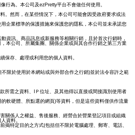
行為。本公司及ezPretty平台不會做任何使用。
資料。然而，在某些情況下，本公司可能會因受政府要求或法
使用企業標準的保護措施來保護您的隱私，本公司並未承諾您
活動資訊、商品訊息或新服務等相關行銷，且於首次行銷時，
司，本公司、所屬集團、關係企業或與其合作行銷之第三方業
繼續保存、處理或利用您的個人資料。
但不限於使用於本網站或與外部合作之行銷)並於法令容許之範
或付款所需之資料、IＰ位址、及其他得以直接或間接識別使用者
用的軟硬體、所點選的網頁)等資料，但是這些資料僅供作流量
利害關係人之權益、售後服務、經營合於營業登記項目或組織
個人資料。
前揭特定目的之方式(包括但不限於電腦處理、郵寄、電話、