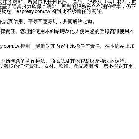
對於因為使用本網站上所提供的任何資訊、產品、服務及（或）材料，而
m.tw 已經盡了適當努力確保本網站上所列的服務符合合理的標準，仍不
ezpretty.com.tw 將對此不承擔任何責任。
均應依誠實信用、平等互惠原則，共商解決之道。
力的法律責任。您理解使用本網站時及他人使用您的登錄資訊使用本
ty.com.tw 控制，我們對其內容不承擔任何責任。在本網站上加
約中所包含的著作權法、商標法及其他智慧財產權法的保護。
網站上所獲取的任何資訊、素材、軟體、產品或服務，您不得對其更
不應被解釋為任何暗示或其他任何許可，或任何著作權法、商標
違反此規定，我們將追究其法律責任。
任何損失、責任及協力廠商的任何索賠或要求（包括律師費），將由
站而獲取到的資訊，而導致您遭受的任何風險或損失，將由您自
用本網站而造成的任何損失負責，同時，您會在此放棄有關此損失的所有及
伺服器不會發生缺陷，其中包括但不僅限於病毒或其他有害元素。對於
w 控制範圍的任何病毒感染、BUG、篡改、技術故障、錯誤、遺
有明示、暗示或法定及其他聲明、保證和條款均予以最大限度的排除，
定目的等。 ezpretty.com.tw 不能持續或在某階段
方便目的，其不應影響這些條款的範圍或意義，或是產生其他的
或任何協力廠商承擔任何責任。 在每次訪問網站時，您應檢查一下這