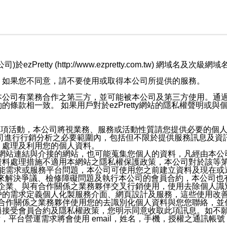
retty (http://www.ezpretty.com.tw) 網
，如果您不同意，請不要使用或取得本公司所提供的服務。
本公司有業務合作之第三方，並可能被本公司及第三方使用。通
條款相一致。 如果用戶對於ezPretty網站的隱私權聲明或
各項活動，本公司將視業務、服務或活動性質請您提供必要的個
公司進行行銷分析之必要範圍內，包括但不限於提供服務訊息及資
、處理及利用您的個人資料。
etty網站連結與介接的網站，也可能蒐集您個人的資料，凡經由
資料處理措施不適用本網站之隱私權保護政策，本公司對於該等
服務功能需求或服務平台問題，本公司可使用您之前建立資料及現在
，來解決爭議、檢修障礙問題及執行本公司的會員合約，本公司
關係企業、與有合作關係之業務夥伴交叉行銷使用，使用去除個人
戶的需求定義個人化製服務介面、網頁設計及服務，這些使用改
與有合作關係之業務夥伴使用您的去識別化個人資料與您您聯絡，
接受會員合約及隱私權政策，您明示同意收取此項訊息。如不願
，平台營運需求將會使用 email，姓名，手機，授權之通訊