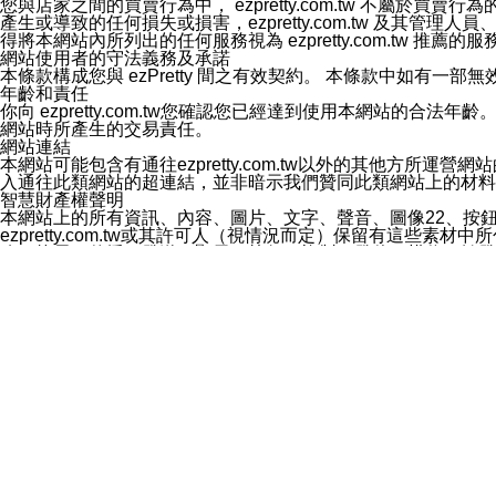
您與店家之間的買賣行為中， ezpretty.com.tw 不
3.LINE 帳號未封鎖傳送訊息之 LINE 官方帳號。
產生或導致的任何損失或損害，ezpretty.com.tw 及其管理
欲變更通知型訊息的設定，操作如下：
得將本網站內所列出的任何服務視為 ezpretty.com.tw 推
1.點選「主頁」＞「設定」
網站使用者的守法義務及承諾
2.點選「隱私設定」
本條款構成您與 ezPretty 間之有效契約。 本條款中如
3.點選「提供使用資料」
年齡和責任
4.點選「LINE通知型訊息」
你向 ezpretty.com.tw您確認您已經達到使用本網站
5.開關「接收LINE通知型訊息」
網站時所產生的交易責任。
❗️關閉「接收通知型訊息」後，將不會接收到來自任何企業
網站連結
本網站可能包含有通往ezpretty.com.tw以外的其他方所運營
入通往此類網站的超連結，並非暗示我們贊同此類網站上的材料
智慧財產權聲明
本網站上的所有資訊、內容、圖片、文字、聲音、圖像22、按
ezpretty.com.tw或其許可人（視情況而定）保留有
改、拷貝、傳播、發送、顯示、執行、複製、發佈、模仿、轉發
法或其他智慧財產權或 ezpretty.com.tw、其許可人
賠償
您同意因您使用本網站，而導致 ezpretty.com.tw、
您承擔賠償並保證 ezpretty.com.tw、其分公司、所屬機
免責聲明
您對本網站的所有使用均由您自擔風險。 因下載使用、參考或
己承擔全部責任。您同意 ezpretty.com.tw 及向ezpr
全部的索賠權利，無論是基於合約、侵權行為或其他依據。 ezpr
那些可損害或影響本網站管理、安全性、公正性和完整性，或是損害或
漏、中斷、刪除、缺陷、延遲或任何事件或事故，ezpretty.
其中包括但不僅限於有關本網站上服務、資訊及（或）聲明的保證或承
時間內對任一條款或多條條款的強制實施，不得將此視為放棄這
法律效應。 ezpretty.com.tw有權隨時變更本使用條