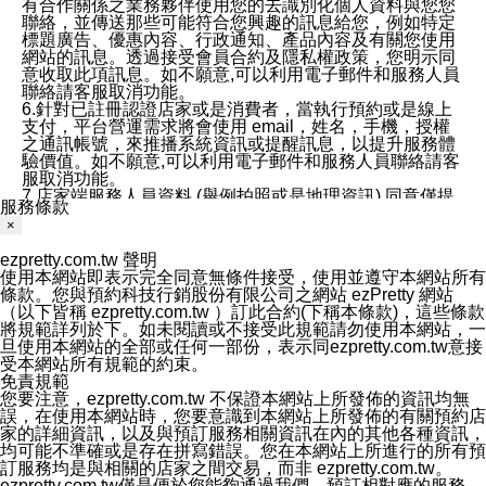
有合作關係之業務夥伴使用您的去識別化個人資料與您您
聯絡，並傳送那些可能符合您興趣的訊息給您，例如特定
標題廣告、優惠內容、行政通知、產品內容及有關您使用
網站的訊息。透過接受會員合約及隱私權政策，您明示同
意收取此項訊息。如不願意,可以利用電子郵件和服務人員
聯絡請客服取消功能。
6.針對已註冊認證店家或是消費者，當執行預約或是線上
支付，平台營運需求將會使用 email，姓名，手機，授權
之通訊帳號，來推播系統資訊或提醒訊息，以提升服務體
驗價值。如不願意,可以利用電子郵件和服務人員聯絡請客
服取消功能。
7.店家端服務人員資料 (舉例拍照或是地理資訊) 同意僅提
服務條款
供所屬店家管理人員可以使用消費者的作品集資料和員工
×
打卡個人圖像行為。本公司及ezPretty平台不會做任何使
用。
ezpretty.com.tw 聲明
三、本公司對您個人資料的揭露
使用本網站即表示完全同意無條件接受，使用並遵守本網站所有
1.基於現有服務平台的監管環境，預約科技保證不會揭露
條款。您與預約科技行銷股份有限公司之網站 ezPretty 網站
任何店家的營運資訊，且預約科技和店家均不能洩露消費
（以下皆稱 ezpretty.com.tw ）訂此合約(下稱本條款)，這些條款
者的個人資料。然而，在某些情況下，本公司可能會因受
將規範詳列於下。如未閱讀或不接受此規範請勿使用本網站，一
政府要求或法律規定，而被迫向政府或第三方提供資料。
旦使用本網站的全部或任何一部份，表示同ezpretty.com.tw意接
第三方也可能非法地攔截或存取傳輸的私人通訊，或會員
受本網站所有規範的約束。
可能濫用或誤用從本公司網站獲得的您的資料。因此，儘
免責規範
管本公司使用企業標準的保護措施來保護您的隱私，本公
您要注意，ezpretty.com.tw 不保證本網站上所發佈的資訊均無
司並未承諾您的個人識別資料或私人通訊將永遠保密。
誤，在使用本網站時，您要意識到本網站上所發佈的有關預約店
2.根據本公司的政策，本公司不會將涉及您的個人識別資
家的詳細資訊，以及與預訂服務相關資訊在內的其他各種資訊，
料出租或出售給第三方。
均可能不準確或是存在拼寫錯誤。您在本網站上所進行的所有預
3. 本公司、所屬集團、關係企業或與其合作行銷之第三方
訂服務均是與相關的店家之間交易，而非 ezpretty.com.tw。
業務合作公司會在您同意之情形下，始得利用您的個人資
ezpretty.com.tw僅是便於您能夠通過我們，預訂相對應的服務。