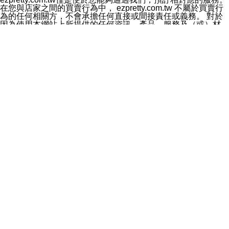
料於行銷活動資訊、商品訊息或新服務等相關行銷，且於
在您與店家之間的買賣行為中， ezpretty.com.tw 不屬於買賣行
首次行銷時，將提供您表示拒絕行銷之方式，本公司不會
為的任何相關方，不會承擔任何直接或間接責任或義務。 對於
向您索取相關費用。如您拒絕接受行銷服務或嗣後欲拒絕
因為使用本網站上所提供的任何資訊、產品、服務及（或）材
時，均可隨時通知本公司，本公司、所屬集團、關係企業
料，而產生或導致的任何損失或損害，ezpretty.com.tw 及其管
或與其合作行銷之第三方業務合作公司或第三方業務合作
理人員、員工或代表人均對此不承擔任何責任。 儘管
公司將立即停止利用您的個人資料行銷。
ezpretty.com.tw 已經盡了適當努力確保本網站上所列的服務符
四、個人資料利用之期間、地區、對象及方式如下
合合理的標準，仍不得將本網站內所列出的任何服務視為
1.期間：您同意於本公司存續期間或依法令之資料保存期
ezpretty.com.tw 推薦的服務，或是認為其代表該服務將會適用
間內，以及您的個人資料蒐集之目的消失或期限屆滿時，
於該用戶。如果該服務不適用於您，ezpretty.com.tw 將對此不
本公司得繼續保存、處理或利用您的個人資料。
承擔任何責任。
2.地區：就中華民國領域內。
網站使用者的守法義務及承諾
3.對象：本公司所屬公司(本公司)及其分公司、本公司之關
本條款構成您與 ezPretty 間之有效契約。 本條款中如有一部無
係企業、其他與本公司有業務往來或合作之機構。
效時，不影響其他條款之效力。 本條款如有未盡之處，雙方均
4.方式：以電話、簡訊、電子郵件、紙本或其他合於當時
應依誠實信用、平等互惠原則，共商解決之道。
科技之適當方式作個人資料之利用，(包括任何依法得利用
年齡和責任
之方式，但不限於使用於本網站或與外部合作之行銷)並於
你向 ezpretty.com.tw您確認您已經達到使用本網站的合法年
法令容許之範圍內，為行銷建檔、揭露、轉介或交互運用
齡。可以針對您在使用本網站時產生的任何責任，形成有約束力
予本公司及其合作對象。
的法律責任。您理解使用本網站時及他人使用您的登錄資訊使用
五、個人資料之類別
本網站時所產生的交易責任。
本聲明所指之個人資料類別如下:
網站連結
1.您提供之資料，包括您的姓名、性別、連絡方式(包括但
本網站可能包含有通往ezpretty.com.tw以外的其他方所運營網站
不限於電話、E-MAIL及地址等)、服務單位、職稱、為完
的超連結。此類超連結僅提供用於參考。此類網站不是由
成收款或付款所需之資料、IＰ位址、及其他得以直接或間
ezpretty.com.tw 控制，我們對其內容不承擔任何責任。在本網
接識別使用者身分之個人資料，及執行職務或業務之必要
站上加入通往此類網站的超連結，並非暗示我們贊同此類網站上
範圍內所需蒐集、處理及利用的個人資料。
的材料或是與其經營人之間存在任何聯繫。
2.為提升服務品質，本公司會依照所提供服務之性質，記
智慧財產權聲明
錄使用者的IP位址、以及在本公司內的瀏覽活動(例如，使
本網站上的所有資訊、內容、圖片、文字、聲音、圖像22、按
用者所使用的軟硬體、所點選的網頁)等資料，但是這些資
鈕、商標、服務標章及商品名稱均受中華民國國家法律及國際條