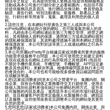
關法令之規定，在為提供您個人業務及/或提供相關服務及
活動或為本公司進行行銷分析之必要範圍內，包括但不限
於提供服務訊息及資訊、進行贈品兌換活動、會員登錄及
驗證、廣告行銷、特別活動通知、新服務、新產品之通
知、行銷分析等用途等，蒐集、處理及利用您的個人資
料。
2.請您注意，在本網站刊登廣告之第三人或與本公司
ezPretty網站連結與介接的網站，也可能蒐集您個人的資
料，凡經由本公司網站連結至第三方獨立管理、經營之網
站，其有關個人資料的保護，適用第三方或各該網站個別
的隱私權保護政策，其資料處理措施不適用本網站之隱私
權保護政策，本公司對於該等第三人或連結網站之行為不
負連帶責任。
3.本公司所屬ezPretty平台根據店家或消費者所要求的服務
功能需求或服務平台問題，本公司可使用您之前建立資料
及現在或過去在網站上的行為所取得之其他資料 (包括但
不限於手機作業系統、手機型號、手機帳號、APP設定參
數及其他資料)，來解決爭議、檢修障礙問題及執行本公司
的會員合約，本公司也有可能檢視多個會員以確認問題所
在或解決爭議。
4.您(店家或消費者)同意本公司之營運平台、集團內部、關
係企業、與有合作關係之業務夥伴交叉行銷使用，使用去
除個人識別化資料來強化統計分析網站利用方式、提升本
公司服務的內容及產品，進而提升本公司的市場行銷及促
銷、並且根據客戶的需求定義個人化製服務介面、網頁設
計及服務，這些使用改善並且調整本公司的網站使其更符
合您的需求。
5.您同意您(店家或消費者)本公司集團內部、關係企業、與