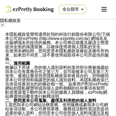
隱私權政策
×
本隱私權政策聲明適用於預約科技行銷股份有限公司(下稱
本公司)於ezPretty (http://www.ezpretty.com.tw) 網域名及
次級網域名所提供的服務。本公司將以慎重且嚴謹之態度
提供全面的保護措施，以確保使用者個人隱私的安全。
在使用本網站時，您同意受本隱私權政策條款及條件所拘
束，如果您不同意，請不要使用或取得本公司所提供的服
務。
一、適用範圍
根據以下所述，您的個人識別資料的某些部分將被揭露給
與本公司有業務合作之第三方，並可能被本公司及第三方
使用。通過註冊並同意隱私權政策和會員合約，您明確同
意本公司使用和揭露您的個人識別資料。本隱私權政策已
合併並與會員合約的條款相一致。 如果用戶對於ezPretty
網站的隱私權聲明或與個人資料相關的任何事項有疑問，
歡迎透過電子郵件與本公司的服務人員聯絡，ezPretty網
站將盡快回覆並進行解釋說明。
二、您同意本公司蒐集、處理及利用您的個人資料
1.當您與本公司網站洽辦業務、使用服務或參與本公司網
站各項活動，本公司將視業務、服務或活動性質請您提供
必要的個人資料，您同意本公司依照個人資料保護法及相