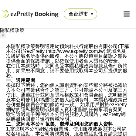
隱私權政策
×
本隱私權政策聲明適用於預約科技行銷股份有限公司(下稱
本公司)於ezPretty (http://www.ezpretty.com.tw) 網域名及
次級網域名所提供的服務。本公司將以慎重且嚴謹之態度
提供全面的保護措施，以確保使用者個人隱私的安全。
在使用本網站時，您同意受本隱私權政策條款及條件所拘
束，如果您不同意，請不要使用或取得本公司所提供的服
務。
一、適用範圍
根據以下所述，您的個人識別資料的某些部分將被揭露給
與本公司有業務合作之第三方，並可能被本公司及第三方
使用。通過註冊並同意隱私權政策和會員合約，您明確同
意本公司使用和揭露您的個人識別資料。本隱私權政策已
合併並與會員合約的條款相一致。 如果用戶對於ezPretty
網站的隱私權聲明或與個人資料相關的任何事項有疑問，
歡迎透過電子郵件與本公司的服務人員聯絡，ezPretty網
站將盡快回覆並進行解釋說明。
二、您同意本公司蒐集、處理及利用您的個人資料
1.當您與本公司網站洽辦業務、使用服務或參與本公司網
站各項活動，本公司將視業務、服務或活動性質請您提供