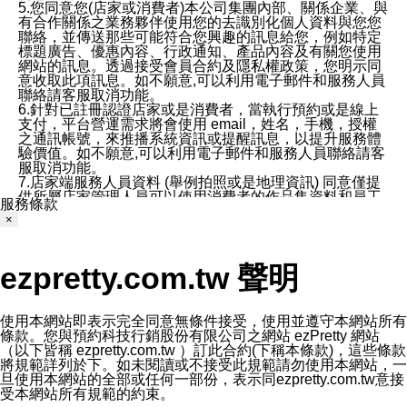
5.您同意您(店家或消費者)本公司集團內部、關係企業、與
有合作關係之業務夥伴使用您的去識別化個人資料與您您
聯絡，並傳送那些可能符合您興趣的訊息給您，例如特定
標題廣告、優惠內容、行政通知、產品內容及有關您使用
網站的訊息。透過接受會員合約及隱私權政策，您明示同
意收取此項訊息。如不願意,可以利用電子郵件和服務人員
聯絡請客服取消功能。
6.針對已註冊認證店家或是消費者，當執行預約或是線上
支付，平台營運需求將會使用 email，姓名，手機，授權
之通訊帳號，來推播系統資訊或提醒訊息，以提升服務體
驗價值。如不願意,可以利用電子郵件和服務人員聯絡請客
服取消功能。
7.店家端服務人員資料 (舉例拍照或是地理資訊) 同意僅提
供所屬店家管理人員可以使用消費者的作品集資料和員工
服務條款
打卡個人圖像行為。本公司及ezPretty平台不會做任何使
×
用。
三、本公司對您個人資料的揭露
1.基於現有服務平台的監管環境，預約科技保證不會揭露
ezpretty.com.tw 聲明
任何店家的營運資訊，且預約科技和店家均不能洩露消費
者的個人資料。然而，在某些情況下，本公司可能會因受
政府要求或法律規定，而被迫向政府或第三方提供資料。
第三方也可能非法地攔截或存取傳輸的私人通訊，或會員
使用本網站即表示完全同意無條件接受，使用並遵守本網站所有
可能濫用或誤用從本公司網站獲得的您的資料。因此，儘
條款。您與預約科技行銷股份有限公司之網站 ezPretty 網站
管本公司使用企業標準的保護措施來保護您的隱私，本公
（以下皆稱 ezpretty.com.tw ）訂此合約(下稱本條款)，這些條款
司並未承諾您的個人識別資料或私人通訊將永遠保密。
將規範詳列於下。如未閱讀或不接受此規範請勿使用本網站，一
2.根據本公司的政策，本公司不會將涉及您的個人識別資
旦使用本網站的全部或任何一部份，表示同ezpretty.com.tw意接
料出租或出售給第三方。
受本網站所有規範的約束。
3. 本公司、所屬集團、關係企業或與其合作行銷之第三方