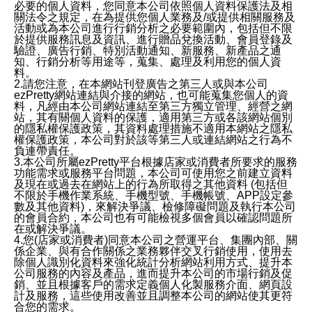
必要的個人資料，您同意本公司依照個人資料保護法及相
關法令之規定，在為提供您個人業務及/或提供相關服務及
活動或為本公司進行行銷分析之必要範圍內，包括但不限
於提供服務訊息及資訊、進行贈品兌換活動、會員登錄及
驗證、廣告行銷、特別活動通知、新服務、新產品之通
知、行銷分析等用途等，蒐集、處理及利用您的個人資
料。
2.請您注意，在本網站刊登廣告之第三人或與本公司
ezPretty網站連結與介接的網站，也可能蒐集您個人的資
料，凡經由本公司網站連結至第三方獨立管理、經營之網
站，其有關個人資料的保護，適用第三方或各該網站個別
的隱私權保護政策，其資料處理措施不適用本網站之隱私
權保護政策，本公司對於該等第三人或連結網站之行為不
負連帶責任。
3.本公司所屬ezPretty平台根據店家或消費者所要求的服務
功能需求或服務平台問題，本公司可使用您之前建立資料
及現在或過去在網站上的行為所取得之其他資料 (包括但
不限於手機作業系統、手機型號、手機帳號、APP設定參
數及其他資料)，來解決爭議、檢修障礙問題及執行本公司
的會員合約，本公司也有可能檢視多個會員以確認問題所
在或解決爭議。
4.您(店家或消費者)同意本公司之營運平台、集團內部、關
係企業、與有合作關係之業務夥伴交叉行銷使用，使用去
除個人識別化資料來強化統計分析網站利用方式、提升本
公司服務的內容及產品，進而提升本公司的市場行銷及促
銷、並且根據客戶的需求定義個人化製服務介面、網頁設
計及服務，這些使用改善並且調整本公司的網站使其更符
合您的需求。