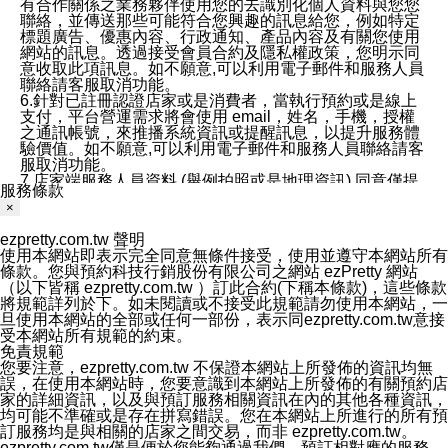
有合作關係之業務夥伴使用您的去識別化個人資料與您您
聯絡，並傳送那些可能符合您興趣的訊息給您，例如特定
標題廣告、優惠內容、行政通知、產品內容及有關您使用
網站的訊息。透過接受會員合約及隱私權政策，您明示同
意收取此項訊息。如不願意,可以利用電子郵件和服務人員
聯絡請客服取消功能。
6.針對已註冊認證店家或是消費者，當執行預約或是線上
支付，平台營運需求將會使用 email，姓名，手機，授權
之通訊帳號，來推播系統資訊或提醒訊息，以提升服務體
驗價值。如不願意,可以利用電子郵件和服務人員聯絡請客
服取消功能。
7.店家端服務人員資料 (舉例拍照或是地理資訊) 同意僅提
服務條款
供所屬店家管理人員可以使用消費者的作品集資料和員工
×
打卡個人圖像行為。本公司及ezPretty平台不會做任何使
用。
ezpretty.com.tw 聲明
三、本公司對您個人資料的揭露
使用本網站即表示完全同意無條件接受，使用並遵守本網站所有
1.基於現有服務平台的監管環境，預約科技保證不會揭露
條款。您與預約科技行銷股份有限公司之網站 ezPretty 網站
任何店家的營運資訊，且預約科技和店家均不能洩露消費
（以下皆稱 ezpretty.com.tw ）訂此合約(下稱本條款)，這些條款
者的個人資料。然而，在某些情況下，本公司可能會因受
將規範詳列於下。如未閱讀或不接受此規範請勿使用本網站，一
政府要求或法律規定，而被迫向政府或第三方提供資料。
旦使用本網站的全部或任何一部份，表示同ezpretty.com.tw意接
第三方也可能非法地攔截或存取傳輸的私人通訊，或會員
受本網站所有規範的約束。
可能濫用或誤用從本公司網站獲得的您的資料。因此，儘
免責規範
管本公司使用企業標準的保護措施來保護您的隱私，本公
您要注意，ezpretty.com.tw 不保證本網站上所發佈的資訊均無
司並未承諾您的個人識別資料或私人通訊將永遠保密。
誤，在使用本網站時，您要意識到本網站上所發佈的有關預約店
2.根據本公司的政策，本公司不會將涉及您的個人識別資
家的詳細資訊，以及與預訂服務相關資訊在內的其他各種資訊，
料出租或出售給第三方。
均可能不準確或是存在拼寫錯誤。您在本網站上所進行的所有預
3. 本公司、所屬集團、關係企業或與其合作行銷之第三方
訂服務均是與相關的店家之間交易，而非 ezpretty.com.tw。
業務合作公司會在您同意之情形下，始得利用您的個人資
ezpretty.com.tw僅是便於您能夠通過我們，預訂相對應的服務。