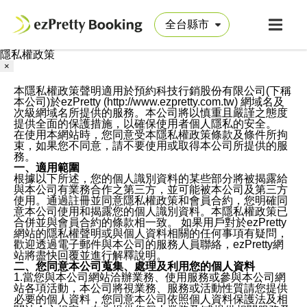
隱私權政策
×
本隱私權政策聲明適用於預約科技行銷股份有限公司(下稱
本公司)於ezPretty (http://www.ezpretty.com.tw) 網域名及
次級網域名所提供的服務。本公司將以慎重且嚴謹之態度
提供全面的保護措施，以確保使用者個人隱私的安全。
在使用本網站時，您同意受本隱私權政策條款及條件所拘
束，如果您不同意，請不要使用或取得本公司所提供的服
務。
一、適用範圍
根據以下所述，您的個人識別資料的某些部分將被揭露給
與本公司有業務合作之第三方，並可能被本公司及第三方
使用。通過註冊並同意隱私權政策和會員合約，您明確同
意本公司使用和揭露您的個人識別資料。本隱私權政策已
合併並與會員合約的條款相一致。 如果用戶對於ezPretty
網站的隱私權聲明或與個人資料相關的任何事項有疑問，
歡迎透過電子郵件與本公司的服務人員聯絡，ezPretty網
站將盡快回覆並進行解釋說明。
二、您同意本公司蒐集、處理及利用您的個人資料
1.當您與本公司網站洽辦業務、使用服務或參與本公司網
站各項活動，本公司將視業務、服務或活動性質請您提供
必要的個人資料，您同意本公司依照個人資料保護法及相