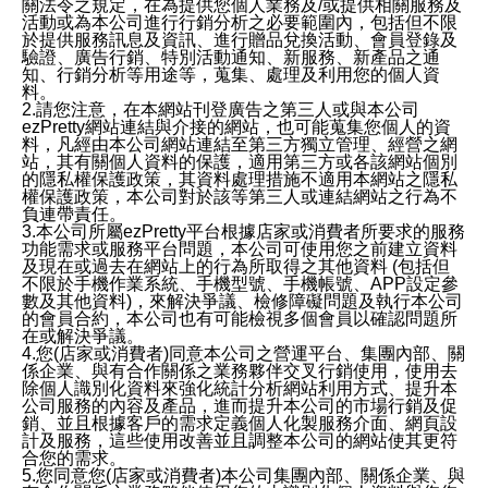
關法令之規定，在為提供您個人業務及/或提供相關服務及
活動或為本公司進行行銷分析之必要範圍內，包括但不限
於提供服務訊息及資訊、進行贈品兌換活動、會員登錄及
驗證、廣告行銷、特別活動通知、新服務、新產品之通
知、行銷分析等用途等，蒐集、處理及利用您的個人資
料。
2.請您注意，在本網站刊登廣告之第三人或與本公司
ezPretty網站連結與介接的網站，也可能蒐集您個人的資
料，凡經由本公司網站連結至第三方獨立管理、經營之網
站，其有關個人資料的保護，適用第三方或各該網站個別
的隱私權保護政策，其資料處理措施不適用本網站之隱私
權保護政策，本公司對於該等第三人或連結網站之行為不
負連帶責任。
3.本公司所屬ezPretty平台根據店家或消費者所要求的服務
功能需求或服務平台問題，本公司可使用您之前建立資料
及現在或過去在網站上的行為所取得之其他資料 (包括但
不限於手機作業系統、手機型號、手機帳號、APP設定參
數及其他資料)，來解決爭議、檢修障礙問題及執行本公司
的會員合約，本公司也有可能檢視多個會員以確認問題所
在或解決爭議。
4.您(店家或消費者)同意本公司之營運平台、集團內部、關
係企業、與有合作關係之業務夥伴交叉行銷使用，使用去
除個人識別化資料來強化統計分析網站利用方式、提升本
公司服務的內容及產品，進而提升本公司的市場行銷及促
銷、並且根據客戶的需求定義個人化製服務介面、網頁設
計及服務，這些使用改善並且調整本公司的網站使其更符
合您的需求。
5.您同意您(店家或消費者)本公司集團內部、關係企業、與