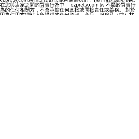
料於行銷活動資訊、商品訊息或新服務等相關行銷，且於
在您與店家之間的買賣行為中， ezpretty.com.tw 不屬於買賣行
首次行銷時，將提供您表示拒絕行銷之方式，本公司不會
為的任何相關方，不會承擔任何直接或間接責任或義務。 對於
向您索取相關費用。如您拒絕接受行銷服務或嗣後欲拒絕
因為使用本網站上所提供的任何資訊、產品、服務及（或）材
時，均可隨時通知本公司，本公司、所屬集團、關係企業
料，而產生或導致的任何損失或損害，ezpretty.com.tw 及其管
或與其合作行銷之第三方業務合作公司或第三方業務合作
理人員、員工或代表人均對此不承擔任何責任。 儘管
公司將立即停止利用您的個人資料行銷。
ezpretty.com.tw 已經盡了適當努力確保本網站上所列的服務符
四、個人資料利用之期間、地區、對象及方式如下
合合理的標準，仍不得將本網站內所列出的任何服務視為
1.期間：您同意於本公司存續期間或依法令之資料保存期
ezpretty.com.tw 推薦的服務，或是認為其代表該服務將會適用
間內，以及您的個人資料蒐集之目的消失或期限屆滿時，
於該用戶。如果該服務不適用於您，ezpretty.com.tw 將對此不
本公司得繼續保存、處理或利用您的個人資料。
承擔任何責任。
2.地區：就中華民國領域內。
網站使用者的守法義務及承諾
3.對象：本公司所屬公司(本公司)及其分公司、本公司之關
本條款構成您與 ezPretty 間之有效契約。 本條款中如有一部無
係企業、其他與本公司有業務往來或合作之機構。
效時，不影響其他條款之效力。 本條款如有未盡之處，雙方均
4.方式：以電話、簡訊、電子郵件、紙本或其他合於當時
應依誠實信用、平等互惠原則，共商解決之道。
科技之適當方式作個人資料之利用，(包括任何依法得利用
年齡和責任
之方式，但不限於使用於本網站或與外部合作之行銷)並於
你向 ezpretty.com.tw您確認您已經達到使用本網站的合法年
法令容許之範圍內，為行銷建檔、揭露、轉介或交互運用
齡。可以針對您在使用本網站時產生的任何責任，形成有約束力
予本公司及其合作對象。
的法律責任。您理解使用本網站時及他人使用您的登錄資訊使用
五、個人資料之類別
本網站時所產生的交易責任。
本聲明所指之個人資料類別如下:
網站連結
1.您提供之資料，包括您的姓名、性別、連絡方式(包括但
本網站可能包含有通往ezpretty.com.tw以外的其他方所運營網站
不限於電話、E-MAIL及地址等)、服務單位、職稱、為完
的超連結。此類超連結僅提供用於參考。此類網站不是由
成收款或付款所需之資料、IＰ位址、及其他得以直接或間
ezpretty.com.tw 控制，我們對其內容不承擔任何責任。在本網
接識別使用者身分之個人資料，及執行職務或業務之必要
站上加入通往此類網站的超連結，並非暗示我們贊同此類網站上
範圍內所需蒐集、處理及利用的個人資料。
的材料或是與其經營人之間存在任何聯繫。
2.為提升服務品質，本公司會依照所提供服務之性質，記
智慧財產權聲明
錄使用者的IP位址、以及在本公司內的瀏覽活動(例如，使
本網站上的所有資訊、內容、圖片、文字、聲音、圖像22、按
用者所使用的軟硬體、所點選的網頁)等資料，但是這些資
鈕、商標、服務標章及商品名稱均受中華民國國家法律及國際條