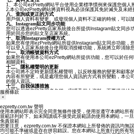
1、本公司ezPretty網站平台使用企業標準慣例來保護
2.本公司ezPretty網站將資料視為必須保護其免於滅
八、查詢或更正的方式
用戶個人資料有變更、或發現個人資料不正確的時候，可以隨時
九、Instagram貼文同步功能
您可以透過ezPretty店家系統後台所提供Instagram貼文同
用於同步您的貼文至店家系統。
十、取消Instagram授權方式
如果您有使用ezPretty網站所提供Instagram貼文同
可以登入店家系統後台使用取消授權功能，系統將立即清除您的
十一、取消帳號資料方式
如果您有使用本公司ezPretty網站所提供功能，您可以於任何
相關資料。
十二、隱私權聲明的更新
本公司將不定時更新隱私權聲明，以反映服務的變更和顧客的意見反
內容有所變更，或是處理您個人資訊的方式有所變動，本公司一
的個人資訊。
十三、自我保護措施
請妥善保管您的使用者名稱、密碼及個人資料，不要提供給
服務條款
窗，以防止他人讀取您的個人資料、信件或進入所機關管理
×
十四、傳送宣傳本站資訊或電子郵件之政策
您同意本公司網站，透過您所提供的郵件地址與您取得聯絡
ezpretty.com.tw 聲明
停止接收這些資料或電子郵件。
使用本網站即表示完全同意無條件接受，使用並遵守本網站所有條款。您與
十五、訊息通知
規範詳列於下。如未閱讀或不接受此規範請勿使用本網站，一旦使用本
本公司/本服務將以通知型訊息傳送重要訊息給您。即使未加
免責規範
本公司/本服務傳送之通知型訊息以對您有效且重要的訊息為
您要注意，ezpretty.com.tw 不保證本網站上所發佈
1.LINE 帳號設定的電話號碼與本公司/本服務所傳來的電話
均可能不準確或是存在拼寫錯誤。您在本網站上所進行的所有預訂服務均是與
2.該 LINE 帳號已在 LINE APP 設定中，同意接收通知型訊