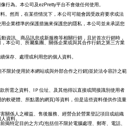
行為。本公司及ezPretty平台不會做任何使用。
資料。然而，在某些情況下，本公司可能會因受政府要求或法
使用企業標準的保護措施來保護您的隱私，本公司並未承諾您
活動資訊、商品訊息或新服務等相關行銷，且於首次行銷時，
司，本公司、所屬集團、關係企業或與其合作行銷之第三方業
繼續保存、處理或利用您的個人資料。
但不限於使用於本網站或與外部合作之行銷)並於法令容許之範
或付款所需之資料、IＰ位址、及其他得以直接或間接識別使用者
用的軟硬體、所點選的網頁)等資料，但是這些資料僅供作流量
利害關係人之權益、售後服務、經營合於營業登記項目或組織
個人資料。
前揭特定目的之方式(包括但不限於電腦處理、郵寄、電話、