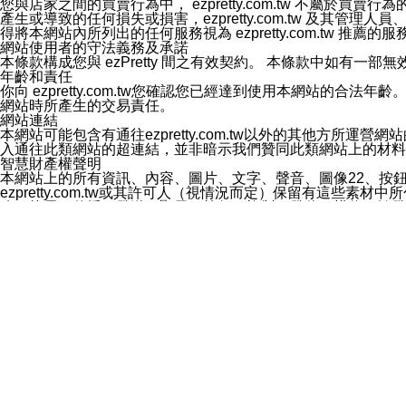
您與店家之間的買賣行為中， ezpretty.com.tw 不
3.LINE 帳號未封鎖傳送訊息之 LINE 官方帳號。
產生或導致的任何損失或損害，ezpretty.com.tw 及其管理
欲變更通知型訊息的設定，操作如下：
得將本網站內所列出的任何服務視為 ezpretty.com.tw 推
1.點選「主頁」＞「設定」
網站使用者的守法義務及承諾
2.點選「隱私設定」
本條款構成您與 ezPretty 間之有效契約。 本條款中如
3.點選「提供使用資料」
年齡和責任
4.點選「LINE通知型訊息」
你向 ezpretty.com.tw您確認您已經達到使用本網站
5.開關「接收LINE通知型訊息」
網站時所產生的交易責任。
❗️關閉「接收通知型訊息」後，將不會接收到來自任何企業
網站連結
本網站可能包含有通往ezpretty.com.tw以外的其他方所運營
入通往此類網站的超連結，並非暗示我們贊同此類網站上的材料
智慧財產權聲明
本網站上的所有資訊、內容、圖片、文字、聲音、圖像22、按
ezpretty.com.tw或其許可人（視情況而定）保留有
改、拷貝、傳播、發送、顯示、執行、複製、發佈、模仿、轉發
法或其他智慧財產權或 ezpretty.com.tw、其許可人
賠償
您同意因您使用本網站，而導致 ezpretty.com.tw、
您承擔賠償並保證 ezpretty.com.tw、其分公司、所屬機
免責聲明
您對本網站的所有使用均由您自擔風險。 因下載使用、參考或
己承擔全部責任。您同意 ezpretty.com.tw 及向ezpr
全部的索賠權利，無論是基於合約、侵權行為或其他依據。 ezpr
那些可損害或影響本網站管理、安全性、公正性和完整性，或是損害或
漏、中斷、刪除、缺陷、延遲或任何事件或事故，ezpretty.
其中包括但不僅限於有關本網站上服務、資訊及（或）聲明的保證或承
時間內對任一條款或多條條款的強制實施，不得將此視為放棄這
法律效應。 ezpretty.com.tw有權隨時變更本使用條