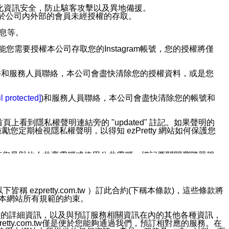
強化資訊安全，防止駭客攻擊以及異地備援。
免於公司內外部的會員未經授權的存取。
訊息等。
用此功能您需要授權本公司存取您的Instagram帳號，您的授權將僅
透過電子郵件和服務人員聯絡，本公司會盡快清除您的授權資料，或是您
。
l protected]
)和服務人員聯絡，本公司會盡快清除您的帳號和
上看到隱私權聲明連結旁的 "updated" 註記。如果聲明的
期檢視隱私權聲明，以得知 ezPretty 網站如何保護您
若您是與他人共享電腦或使用公共電腦，切記要關閉瀏覽器視
依照該資料或電子郵件所指示之方法、說明或功能連結，隨時
ezpretty.com.tw ）訂此合約(下稱本條款)，這些條款將
接受本網站所有規範的約束。
者，將可收到通知型訊息。
約店家的詳細資訊，以及與預訂服務相關資訊在內的其他各種資訊，
etty.com.tw僅是便於您能夠通過我們，預訂相對應的服務。在