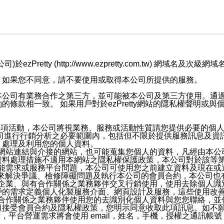
retty (http://www.ezpretty.com.tw) 網
，如果您不同意，請不要使用或取得本公司所提供的服務。
本公司有業務合作之第三方，並可能被本公司及第三方使用。通
條款相一致。 如果用戶對於ezPretty網站的隱私權聲明或
各項活動，本公司將視業務、服務或活動性質請您提供必要的個
公司進行行銷分析之必要範圍內，包括但不限於提供服務訊息及資
、處理及利用您的個人資料。
etty網站連結與介接的網站，也可能蒐集您個人的資料，凡經由
資料處理措施不適用本網站之隱私權保護政策，本公司對於該等
服務功能需求或服務平台問題，本公司可使用您之前建立資料及現在
，來解決爭議、檢修障礙問題及執行本公司的會員合約，本公司
關係企業、與有合作關係之業務夥伴交叉行銷使用，使用去除個人
戶的需求定義個人化製服務介面、網頁設計及服務，這些使用改
與有合作關係之業務夥伴使用您的去識別化個人資料與您您聯絡，
接受會員合約及隱私權政策，您明示同意收取此項訊息。如不願
，平台營運需求將會使用 email，姓名，手機，授權之通訊