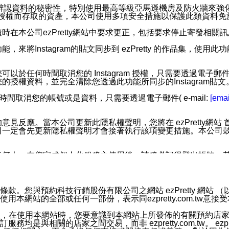
您個人辨認資料的秘密性，特別使用最高等級亞馬遜機房及防火牆來
失及未經授權而存取的資產，本公司使用多項安全措施以保護此類資料
在本公司ezPretty網站中要求更正，包括要求停止寄發相關
步功能，來將Instagram的貼文同步到 ezPretty 的作品集，使
步功能，您可以於任何時間取消您的 Instagram 授權，只需要
授權資料，並完全清除您透過此功能所同步的Instagram貼文
時間取消您的帳號或是資料，只需要透過電子郵件( e-mail:
[emai
應。當本公司更新此隱私權聲明，您將在 ezPretty網站 首頁
定會先更新隱私權聲明才會接著執行該項變更措施。本公司鼓勵您定
任何人。在您完成個人化服務之使用後，請務必記得登出帳號。
區。
並傳送或宣傳本網站各項服務之資料或電子郵件供您參考。您能
預約科技行銷股份有限公司之網站 ezPretty 網站 （以下皆稱 
網站的全部或任何一部份，表示同ezpretty.com.tw意
入本公司/本服務好友，您仍可接收到通知型訊息。
限，以廣告或其他目的的訊息皆不會被傳送。滿足以下三個條件
的資訊均無誤，在使用本網站時，您要意識到本網站上所發佈的有關預
號碼比對相符。
相關的店家之間交易，而非 ezpretty.com.tw。 ezpr
息。