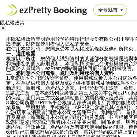
隱私權政策
×
本隱私權政策聲明適用於預約科技行銷股份有限公司(下稱本公司)於ezP
護措施，以確保使用者個人隱私的安全。
在使用本網站時，您同意受本隱私權政策條款及條件所拘束
一、適用範圍
根據以下所述，您的個人識別資料的某些部分將被揭露給與
和揭露您的個人識別資料。本隱私權政策已合併並與會員合約的
的服務人員聯絡，ezPretty網站將盡快回覆並進行解釋說明。
二、您同意本公司蒐集、處理及利用您的個人資料
1.當您與本公司網站洽辦業務、使用服務或參與本公司網站
定，在為提供您個人業務及/或提供相關服務及活動或為本
動通知、新服務、新產品之通知、行銷分析等用途等，蒐集
2.請您注意，在本網站刊登廣告之第三人或與本公司ezPr
的保護，適用第三方或各該網站個別的隱私權保護政策，其
3.本公司所屬ezPretty平台根據店家或消費者所要求的
業系統、手機型號、手機帳號、APP設定參數及其他資料)
4.您(店家或消費者)同意本公司之營運平台、集團內部、
容及產品，進而提升本公司的市場行銷及促銷、並且根據客
5.您同意您(店家或消費者)本公司集團內部、關係企業、
惠內容、行政通知、產品內容及有關您使用網站的訊息。透過
6.針對已註冊認證店家或是消費者，當執行預約或是線上支付
意,可以利用電子郵件和服務人員聯絡請客服取消功能。