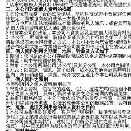
7.店家端服務人員資料 (舉例拍照或是地理資訊) 同意僅提
三、本公司對您個人資料的揭露
1.基於現有服務平台的監管環境，預約科技保證不會揭露任
律規定，而被迫向政府或第三方提供資料。
第三方也可能非法地攔截或存取傳輸的私人通訊，或會員可
的個人識別資料或私人通訊將永遠保密。
2.根據本公司的政策，本公司不會將涉及您的個人識別資料
3. 本公司、所屬集團、關係企業或與其合作行銷之第三方
將提供您表示拒絕行銷之方式，本公司不會向您索取相關費
務合作公司或第三方業務合作公司將立即停止利用您的個人
四、個人資料利用之期間、地區、對象及方式如下
1.期間：您同意於本公司存續期間或依法令之資料保存期間
2.地區：就中華民國領域內。
3.對象：本公司所屬公司(本公司)及其分公司、本公司之關
4.方式：以電話、簡訊、電子郵件、紙本或其他合於當時科
圍內，為行銷建檔、揭露、轉介或交互運用予本公司及其合
五、個人資料之類別
本聲明所指之個人資料類別如下:
1.您提供之資料，包括您的姓名、性別、連絡方式(包括但不
身分之個人資料，及執行職務或業務之必要範圍內所需蒐集
2.為提升服務品質，本公司會依照所提供服務之性質，記錄
分析和網路行為調查，以便於改善本公司的服務品質，資料
六、蒐集、處理及利用您的個人資料之目的
1.本公司為提供良好服務、客戶管理與服務、提供預約服務
章程所定之業務及執行職務或業務之必要範圍內等以及為本
2.本公司僅蒐集為執行上述特定目的所必要提供之個人資料
傳真)，於中華民國境內及法令許可之範圍內加以處理及利用
七、資料安全性