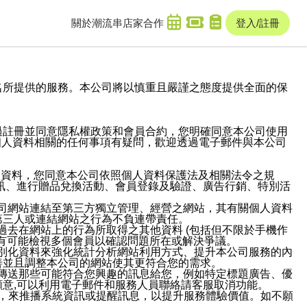
關於潮流串
店家合作
登入/註冊
域名及次級網域名所提供的服務。本公司將以慎重且嚴謹之態度提供全面的保
過註冊並同意隱私權政策和會員合約，您明確同意本公司使用
與個人資料相關的任何事項有疑問，歡迎透過電子郵件與本公司
人資料，您同意本公司依照個人資料保護法及相關法令之規
訊、進行贈品兌換活動、會員登錄及驗證、廣告行銷、特別活
本公司網站連結至第三方獨立管理、經營之網站，其有關個人資料
第三人或連結網站之行為不負連帶責任。
或過去在網站上的行為所取得之其他資料 (包括但不限於手機作
也有可能檢視多個會員以確認問題所在或解決爭議。
識別化資料來強化統計分析網站利用方式、提升本公司服務的內
善並且調整本公司的網站使其更符合您的需求。
並傳送那些可能符合您興趣的訊息給您，例如特定標題廣告、優
意,可以利用電子郵件和服務人員聯絡請客服取消功能。
帳號，來推播系統資訊或提醒訊息，以提升服務體驗價值。如不願