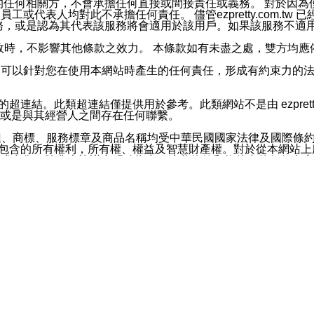
屬於買賣行為的任何相關方，不會承擔任何直接或間接責任或義務。 
人員、員工或代表人均對此不承擔任何責任。 儘管ezpretty.co
薦的服務，或是認為其代表該服務將會適用於該用戶。如果該服務不適用於您，
有一部無效時，不影響其他條款之效力。 本條款如有未盡之處，雙方
的合法年齡。可以針對您在使用本網站時產生的任何責任，形成有約束
官方帳號或認證官方帳號的通知型訊息。
網站的超連結。此類超連結僅提供用於參考。此類網站不是由 ezpret
或是與其經營人之間存在任何聯繫。
鈕、商標、服務標章及商品名稱均受中華民國國家法律及國際條
這些素材中所包含的所有權利，所有權、權益及智慧財產權。對於從本
或出售。除非本協議中明確指出，這些條款和條件中的任何內容
或任何協力廠商的業主權益中規定的任何權利的推斷結果。 如有任何人
其分公司、所屬機構、管理人員、代理人及其他合作夥伴和員工遭受的
構、管理人員、代理人及其他合作夥伴和員工不受損失。
依賴本網站上所提供的資訊、產品、服務或素材或通過使用本網
etty.com.tw提供電信及網路服務的提供商不會因您使用或不能使
etty.com.tw 不聲明、保證或承諾本網站或支持該網站的
影響本網站任何部分正常運行，且超出ezpretty.com.t
com.tw 不承擔任何責任。 在適用法律許可的最大範圍內，所
諾，其中包括但不僅限於其精確性、完整性或適銷性、品質或適用於特
些條款或是這些條款相關的權利。這些條款中使用的標題僅為了
款之內容及本網站上內容而不另行通知，同時，不對您、其他任何用戶