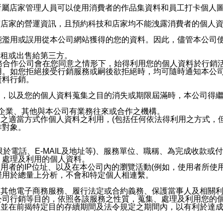
供所屬店家管理人員可以使用消費者的作品集資料和員工打卡個人圖像
何店家的營運資訊，且預約科技和店家均不能洩露消費者的個人
能濫用或誤用從本公司網站獲得的您的資料。因此，儘管本公司
出租或出售給第三方。
業務合作公司會在您同意之情形下，始得利用您的個人資料於行銷
用。如您拒絕接受行銷服務或嗣後欲拒絕時，均可隨時通知本公
資料行銷。
內，以及您的個人資料蒐集之目的消失或期限屆滿時，本公司得
係企業、其他與本公司有業務往來或合作之機構。
技之適當方式作個人資料之利用，(包括任何依法得利用之方式，
作對象。
限於電話、E-MAIL及地址等)、服務單位、職稱、為完成收款
、處理及利用的個人資料。
使用者的IP位址、以及在本公司內的瀏覽活動(例如，使用者所使
僅用於總量上分析，不會和特定個人相連繫。
及其他電子商務服務、履行法定或合約義務、保護當事人及相關
公司行銷等目的，依照各該服務之性質，蒐集、處理及利用您的
，並在前揭特定目的存續期間及法令規定之期間內，以有利於達成
。