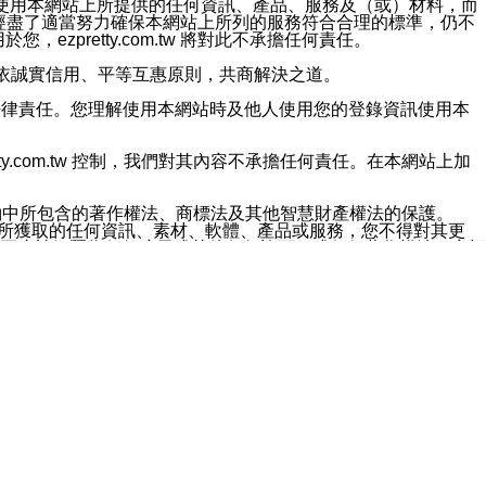
對於因為使用本網站上所提供的任何資訊、產品、服務及（或）材料，而
m.tw 已經盡了適當努力確保本網站上所列的服務符合合理的標準，仍不
ezpretty.com.tw 將對此不承擔任何責任。
均應依誠實信用、平等互惠原則，共商解決之道。
力的法律責任。您理解使用本網站時及他人使用您的登錄資訊使用本
ty.com.tw 控制，我們對其內容不承擔任何責任。在本網站上加
約中所包含的著作權法、商標法及其他智慧財產權法的保護。
網站上所獲取的任何資訊、素材、軟體、產品或服務，您不得對其更
不應被解釋為任何暗示或其他任何許可，或任何著作權法、商標
違反此規定，我們將追究其法律責任。
任何損失、責任及協力廠商的任何索賠或要求（包括律師費），將由
站而獲取到的資訊，而導致您遭受的任何風險或損失，將由您自
用本網站而造成的任何損失負責，同時，您會在此放棄有關此損失的所有及
伺服器不會發生缺陷，其中包括但不僅限於病毒或其他有害元素。對於
w 控制範圍的任何病毒感染、BUG、篡改、技術故障、錯誤、遺
有明示、暗示或法定及其他聲明、保證和條款均予以最大限度的排除，
定目的等。 ezpretty.com.tw 不能持續或在某階段
方便目的，其不應影響這些條款的範圍或意義，或是產生其他的
或任何協力廠商承擔任何責任。 在每次訪問網站時，您應檢查一下這